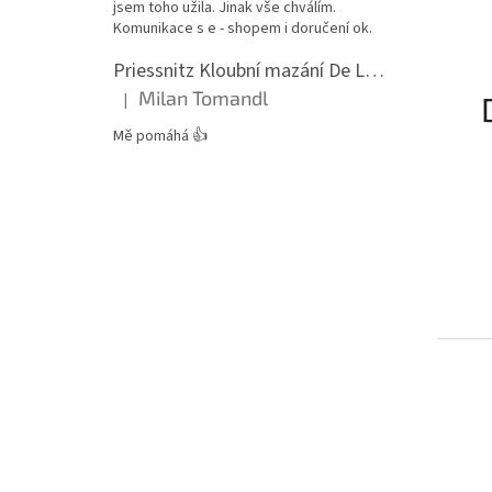
jsem toho užila. Jinak vše chválím.
Komunikace s e - shopem i doručení ok.
Priessnitz Kloubní mazání De Luxe, 200ml
Milan Tomandl
|
Hodnocení produktu je 5 z 5 hvězdiček.
Mě pomáhá 👍