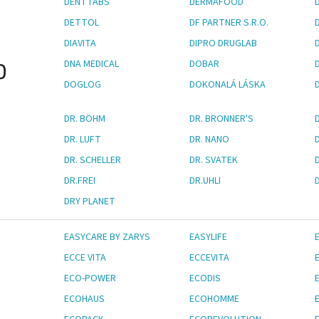
DENTTABS
DERMAFOOD
DETTOL
DF PARTNER S.R.O.
DIAVITA
DIPRO DRUGLAB
DNA MEDICAL
DOBAR
D
DOGLOG
DOKONALÁ LÁSKA
DR. BÖHM
DR. BRONNER'S
D
DR. LUFT
DR. NANO
DR. SCHELLER
DR. SVATEK
DR.FREI
DR.UHLI
DRY PLANET
EASYCARE BY ZARYS
EASYLIFE
ECCE VITA
ECCEVITA
ECO-POWER
ECODIS
ECOHAUS
ECOHOMME