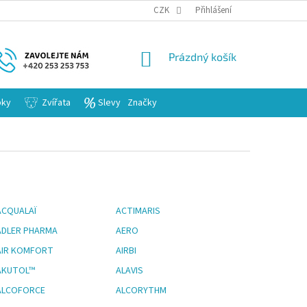
KARIERA
CZK
Přihlášení
NÁKUPNÍ
Prázdný košík
KOŠÍK
bky
Zvířata
Slevy
Značky
ACQUALAÏ
ACTIMARIS
ADLER PHARMA
AERO
AIR KOMFORT
AIRBI
AKUTOL™
ALAVIS
ALCOFORCE
ALCORYTHM