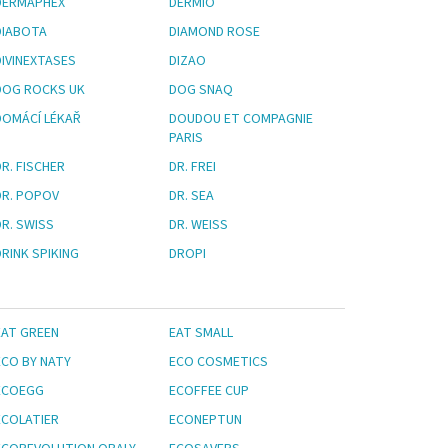
DERMAPHEX
DERMIO
DIABOTA
DIAMOND ROSE
DIVINEXTASES
DIZAO
DOG ROCKS UK
DOG SNAQ
DOMÁCÍ LÉKAŘ
DOUDOU ET COMPAGNIE
PARIS
R. FISCHER
DR. FREI
DR. POPOV
DR. SEA
DR. SWISS
DR. WEISS
DRINK SPIKING
DROPI
EAT GREEN
EAT SMALL
ECO BY NATY
ECO COSMETICS
ECOEGG
ECOFFEE CUP
ECOLATIER
ECONEPTUN