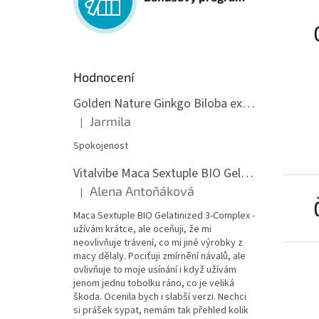
Hodnocení
Golden Nature Ginkgo Biloba extrakt 50:1 60mg, 100 kapslí
Jarmila
|
Hodnocení produktu je 5 z 5 hvězdiček.
Spokojenost
Vitalvibe Maca Sextuple BIO Gelatinized 3-Complex, 60 kapslí
Alena Antoňáková
|
Hodnocení produktu je 5 z 5 hvězdiček.
Maca Sextuple BIO Gelatinized 3-Complex -
užívám krátce, ale oceňuji, že mi
neovlivňuje trávení, co mi jiné výrobky z
macy dělaly. Pociťuji zmírnění návalů, ale
ovlivňuje to moje usínání i když užívám
jenom jednu tobolku ráno, co je veliká
škoda. Ocenila bych i slabší verzi. Nechci
si prášek sypat, nemám tak přehled kolik