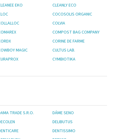
CLEANEE EKO
CLEANLY ECO
CLOC
COCOSOLIS ORGANIC
COLLALLOC
COLVIA
COMAREX
COMPOST BAG COMPANY
CORDX
CORINE DE FARME
COWBOY MAGIC
CULTUS LAB.
CURAPROX
CYMBIOTIKA
DAMA TRADE S.R.O.
DÁME SENO
DECOLEN
DELIBUTUS
DENTICARE
DENTISSIMO