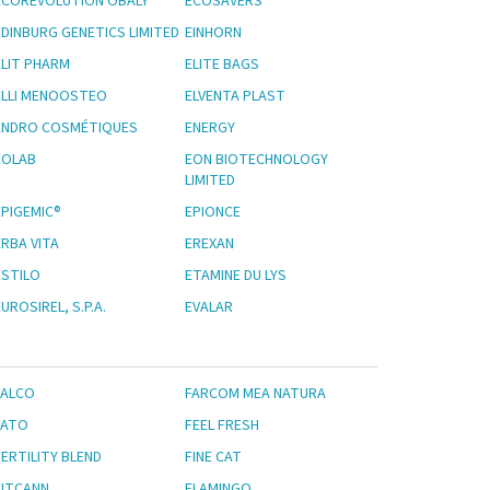
ECOREVOLUTION OBALY
ECOSAVERS
EDINBURG GENETICS LIMITED
EINHORN
ELIT PHARM
ELITE BAGS
ELLI MENOOSTEO
ELVENTA PLAST
ENDRO COSMÉTIQUES
ENERGY
EOLAB
EON BIOTECHNOLOGY
LIMITED
EPIGEMIC®
EPIONCE
ERBA VITA
EREXAN
ESTILO
ETAMINE DU LYS
UROSIREL, S.P.A.
EVALAR
FALCO
FARCOM MEA NATURA
FATO
FEEL FRESH
FERTILITY BLEND
FINE CAT
FITCANN
FLAMINGO