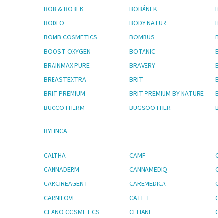
BOB & BOBEK
BOBÁNEK
BODLO
BODY NATUR
BOMB COSMETICS
BOMBUS
BOOST OXYGEN
BOTANIC
BRAINMAX PURE
BRAVERY
BREASTEXTRA
BRIT
BRIT PREMIUM
BRIT PREMIUM BY NATURE
BUCCOTHERM
BUGSOOTHER
B
BYLINCA
CALTHA
CAMP
CANNADERM
CANNAMEDIQ
CARCIREAGENT
CAREMEDICA
CARNILOVE
CATELL
CEANO COSMETICS
CELIANE
C