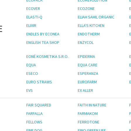
ECOPACK
ECOREVOLUTION
ECOVER
ECOZONE
ELASTI-Q
ELIAH SAHIL ORGANIC
ELIXIR
ELLA'S KITCHEN
E
ENDLES BY ECONEA
ENDOTHERM
ENGLISH TEA SHOP
ENZYCOL
EONÉ KOSMETIKA S.R.O.
EPIDERMA
EQUA
EQUA CARE
ESECO
ESPERANZA
EURO STRAWS
EUROFARM
E
EVS
EX ALLER
FAIR SQUARED
FAITH IN NATURE
FARFALLA
FARMAKOM
FELLOWS
FERROTONE
FINE DOG
FINO GREEN LIFE