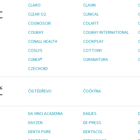
CLARO
CLAVIN
C
CLEAR O2
CLINICAL
COGNOSCIN
COLAFIT
COLWAY
COLWAY INTERNATIONAL
CONALL HEALTH
COOKPLAY
COSLYS
COTTONY
CUNEA®
CURANATURA
CZECHCBD
Č
ČISTÉDŘEVO
ČOČKÝNA
DA VINCI ACADEMIA
DAILIES
DAYZEN
DE-PRESS
DENTA PURE
DENTACOL