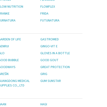
FLOW NUTRITION
FLOWFLEX
FRANKE
FRIDA
FURNATURA
FUTUNATURA
GARDEN OF LIFE
GASTROMED
GENRUI
GINGO-VIT E
GLO
GLOVES IN A BOTTLE
GOOD BUBBLE
GOOD GOUT
GOODWAYS
GREAT PROTECTION
GREŠÍK
GRIG
GUANGDONG MEDICAL
GUM SUNSTAR
UPPLIES CO., LTD
HAAN
HAGI