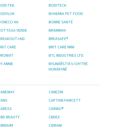
BODI-TEK
BODITECH
BODYLOK
BOHEMIA PET FOOD
BONECO HA
BONNE SANTÉ
BOTTEGA VERDE
BRAINMAX
BREAKOUT+AID
BREASAFE®
BRIT CARE
BRIT CARE MINI
BRONVIT
BTL INDUSTRIES LTD.
Y ANNIE
BYLINÁŘSTVÍ U CHYTRÉ
HORÁKYNĚ
CANEWAY
CANEZIN
CANS
CAPTAIN FAWCETT
CARESS
CARINO®
CBD BEAUTY
CBDEX
IBIDIUM
CIDRANI