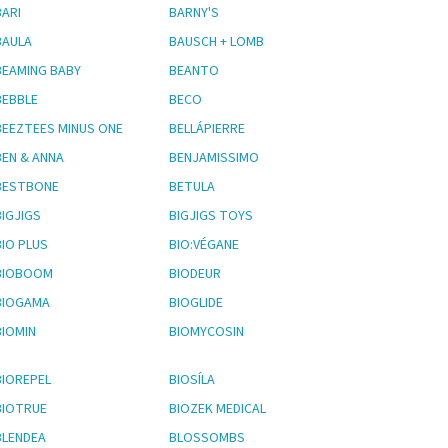
BARI
BARNY'S
BAULA
BAUSCH + LOMB
BEAMING BABY
BEANTO
BEBBLE
BECO
BEEZTEES MINUS ONE
BELLÁPIERRE
BEN & ANNA
BENJAMISSIMO
BESTBONE
BETULA
BIGJIGS
BIGJIGS TOYS
BIO PLUS
BIO:VÉGANE
BIOBOOM
BIODEUR
BIOGAMA
BIOGLIDE
BIOMIN
BIOMYCOSIN
BIOREPEL
BIOSÍLA
BIOTRUE
BIOZEK MEDICAL
BLENDEA
BLOSSOMBS