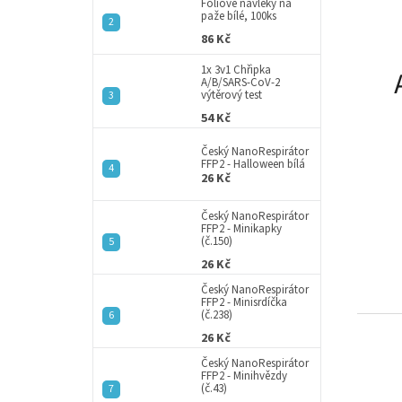
a
Fóliové návleky na
paže bílé, 100ks
n
86 Kč
e
l
1x 3v1 Chřipka
A/B/SARS-CoV-2
výtěrový test
54 Kč
Český NanoRespirátor
FFP2 - Halloween bílá
26 Kč
Český NanoRespirátor
FFP2 - Minikapky
(č.150)
26 Kč
Český NanoRespirátor
FFP2 - Minisrdíčka
(č.238)
26 Kč
Český NanoRespirátor
FFP2 - Minihvězdy
(č.43)