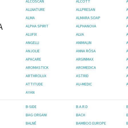
ALCOSCAN
ALCOTT
ALLNATURE
ALLPRESAN
ALMA
ALMARA SOAP
A
ALPHA SPIRIT
ALPHANOVA
ALUFIX
ALVA
ANGELLI
ANIMALIN
ANJOLIE
ANNA RÓSA
APACARE
ARGINMAX
AROMASTICK
AROMEDICA
ARTHROLUX
ASTRID
ATTITUDE
AU-MEDIC
AYAN
B-SIDE
B.A.R.D
BAG ORGANI
BACH
BALNÉ
BAMBOO EUROPE