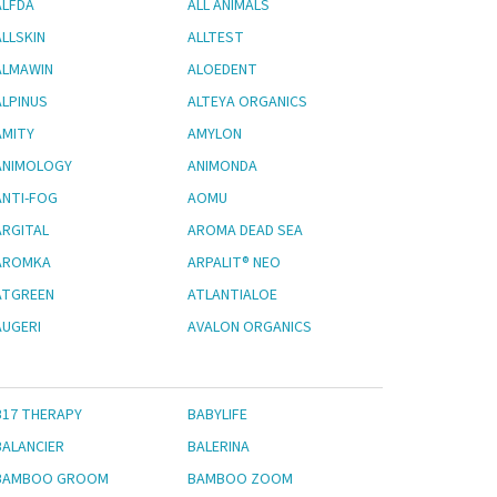
ALFDA
ALL ANIMALS
ALLSKIN
ALLTEST
ALMAWIN
ALOEDENT
ALPINUS
ALTEYA ORGANICS
AMITY
AMYLON
ANIMOLOGY
ANIMONDA
ANTI-FOG
AOMU
ARGITAL
AROMA DEAD SEA
AROMKA
ARPALIT® NEO
ATGREEN
ATLANTIALOE
AUGERI
AVALON ORGANICS
B17 THERAPY
BABYLIFE
BALANCIER
BALERINA
BAMBOO GROOM
BAMBOO ZOOM