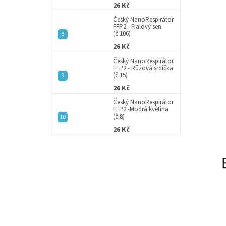
26 Kč
Český NanoRespirátor
FFP2 - Fialový sen
(č.106)
26 Kč
Český NanoRespirátor
FFP2 - Růžová srdíčka
(č.15)
26 Kč
Český NanoRespirátor
FFP2 -Modrá květina
(č.8)
26 Kč