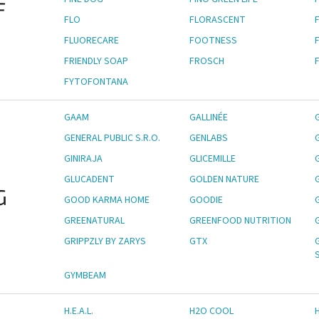
F
FLO
FLORASCENT
FLUORECARE
FOOTNESS
FRIENDLY SOAP
FROSCH
FYTOFONTANA
GAAM
GALLINÉE
GENERAL PUBLIC S.R.O.
GENLABS
GINIRAJA
GLICEMILLE
GLUCADENT
GOLDEN NATURE
G
GOOD KARMA HOME
GOODIE
GREENATURAL
GREENFOOD NUTRITION
GRIPPZLY BY ZARYS
GTX
S
GYMBEAM
H.E.A.L.
H2O COOL