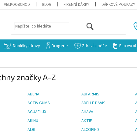
VELKOOBCHOD
BLOG
FIREMNÍ DÁRKY
DÁRKOVÉ POUKAZY
HLEDAT
Doplňky stravy
Drogerie
Zdraví a péče
Eco výro
chny značky A-Z
ABENA
ABFARMIS
ACTIV GUMS
ADELLE DAVIS
AGUAFLUX
AHAVA
AKINU
AKTIF
ALBI
ALCOFIND