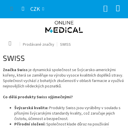
Přejít
NÁKUP
na
CZK
obsah
KOŠÍK
Domů
Prodávané značky
SWISS
SWISS
Značka Swiss
je dynamická společnost se švýcarsko-americkými
kořeny,
která se zaměřuje na výrobu vysoce kvalitních doplňků stravy.
Společnost vychází z bohatých zkušeností v oblasti farmacie a využívá
nejnovějších vědeckých poznatků.
Co dělá produkty Swiss výjimečnými?
Švýcarská kvalita:
Produkty Swiss jsou vyráběny v souladu s
přísnými švýcarskými standardy kvality,
což zaručuje jejich
čistotu,
účinnost a bezpečnost.
Přírodní složení:
Společnost klade důraz na používání