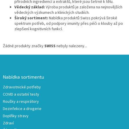
přírodních ingrediencí a extraktů,
které jsou šetrné k tělu.
Vědecký základ:
Výroba produktů je založena na nejnovějších
vědeckých výzkumech a klinických studiích.
Široký sortiment:
Nabídka produktů Swiss pokrývá široké
spektrum potřeb,
od podpory imunity přes péči o klouby až po
zlepšení kognitivních funkcí.
Žádné produkty značky
SWISS
nebyly nalezeny...
Z
á
p
a
Nabídka sortimentu
t
Zdravotnické potřeby
í
COVID a ostatní testy
Roušky a respirátory
Dezinfekce a drogerie
Doplňky stravy
Zdraví