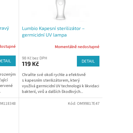
ravý
Lumbio Kapesní sterilizátor –
germicidní UV lampa
dostupné
Momentálně nedostupné
98 Kč bez DPH
DETAIL
DETAIL
119 Kč
řirozeným
Chraňte své okolí rychle a efektivně
ující
s kapesním sterilizátorem, který
Červené
využívá germicidní UV technologii k likvidaci
.
bakterií, virů a dalších škodlivých...
M118348
Kód:
OM99817E47