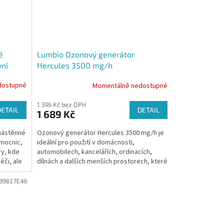
é
Lumbio Ozonový generátor
vní
Hercules 3500 mg/h
dostupné
Momentálně nedostupné
1 396 Kč bez DPH
DETAIL
DETAIL
1 689 Kč
nástěnné
Ozonový generátor Hercules 3500 mg/h je
emocnic,
ideální pro použití v domácnosti,
ry, kde
automobilech, kancelářích, ordinacích,
éči, ale
dílnách a dalších menších prostorech, které
potřebují...
99817E46