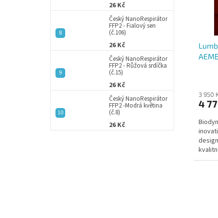
r
u
26 Kč
o
k
Český NanoRespirátor
d
t
FFP2 - Fialový sen
(č.106)
u
ů
26 Kč
Lumb
k
AEM
t
Český NanoRespirátor
FFP2 - Růžová srdíčka
ů
(č.15)
26 Kč
3 950 
Český NanoRespirátor
4 77
FFP2 -Modrá květina
(č.8)
Biodyn
26 Kč
inovat
design
kvalit
pohody