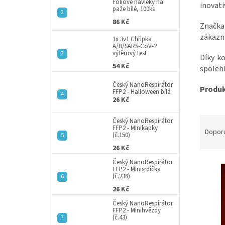
a
Fóliové návleky na
inovati
paže bílé, 100ks
n
86 Kč
e
Značka
l
zákazní
1x 3v1 Chřipka
A/B/SARS-CoV-2
výtěrový test
Díky k
54 Kč
spolehl
Český NanoRespirátor
Produk
FFP2 - Halloween bílá
26 Kč
Ř
Český NanoRespirátor
FFP2 - Minikapky
a
Dopor
(č.150)
z
26 Kč
e
V
Český NanoRespirátor
n
FFP2 - Minisrdíčka
ý
í
(č.238)
p
p
26 Kč
i
r
Český NanoRespirátor
s
o
FFP2 - Minihvězdy
p
(č.43)
d