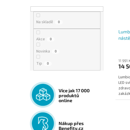
Na skladě
0
Lumb
nástě
Akce
0
Novinka
0
11 991
Tip
0
14 5
Lumbio
LED sv
zdravo
Více jak 17 000
zakázk
produktů
týdnů.
online
Nákup přes
Benefity.cz