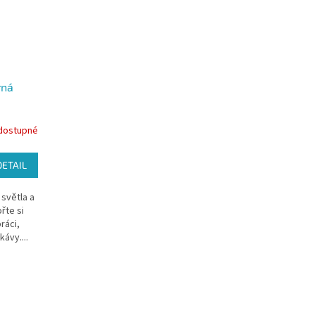
rná
dostupné
DETAIL
 světla a
řte si
ráci,
kávy....