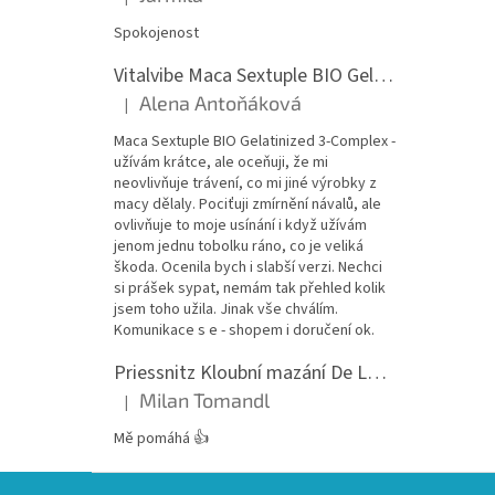
Hodnocení produktu je 5 z 5 hvězdiček.
Spokojenost
Vitalvibe Maca Sextuple BIO Gelatinized 3-Complex, 60 kapslí
Alena Antoňáková
|
Hodnocení produktu je 5 z 5 hvězdiček.
Maca Sextuple BIO Gelatinized 3-Complex -
užívám krátce, ale oceňuji, že mi
neovlivňuje trávení, co mi jiné výrobky z
macy dělaly. Pociťuji zmírnění návalů, ale
ovlivňuje to moje usínání i když užívám
jenom jednu tobolku ráno, co je veliká
škoda. Ocenila bych i slabší verzi. Nechci
si prášek sypat, nemám tak přehled kolik
jsem toho užila. Jinak vše chválím.
Komunikace s e - shopem i doručení ok.
Priessnitz Kloubní mazání De Luxe, 200ml
Milan Tomandl
|
Hodnocení produktu je 5 z 5 hvězdiček.
Mě pomáhá 👍
Z