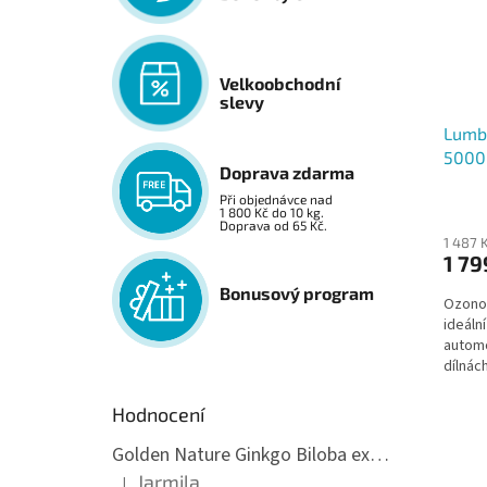
Velkoobchodní
slevy
Lumb
5000
Doprava zdarma
Při objednávce nad
1 800 Kč do 10 kg.
Doprava od 65 Kč.
1 487 
1 79
Bonusový program
Ozonov
ideáln
automo
dílnác
potřebu
Hodnocení
Golden Nature Ginkgo Biloba extrakt 50:1 60mg, 100 kapslí
Jarmila
|