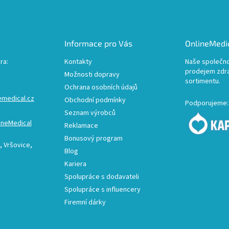
Informace pro Vás
OnlineMedic
ra:
Kontakty
Naše společno
prodejem zdr
Možnosti dopravy
sortimentu.
Ochrana osobních údajů
emedical.cz
Obchodní podmínky
Podporujeme:
Seznam výrobců
ineMedical
Reklamace
Bonusový program
 Vršovice,
Blog
Kariera
Spolupráce s dodavateli
Spolupráce s influencery
Firemní dárky