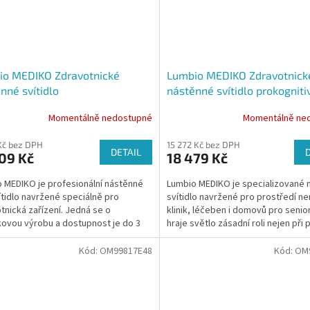
io MEDIKO Zdravotnické
Lumbio MEDIKO Zdravotnick
nné svítidlo
nástěnné svítidlo prokogniti
Momentálně nedostupné
Momentálně ne
 Kč bez DPH
15 272 Kč bez DPH
DETAIL
09 Kč
18 479 Kč
 MEDIKO je profesionální nástěnné
Lumbio MEDIKO je specializované 
ítidlo navržené speciálně pro
svítidlo navržené pro prostředí n
tnická zařízení. Jedná se o
klinik, léčeben i domovů pro senio
ovou výrobu a dostupnost je do 3
hraje světlo zásadní roli nejen při p
také v...
Kód:
OM99817E48
Kód:
OM