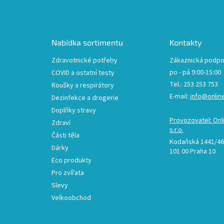
á
p
a
t
Nabídka sortimentu
Kontakty
í
Zdravotnické potřeby
Zákaznická podpo
po - pá 9:00-15:00
COVID a ostatní testy
Tel.: 253 253 753
Roušky a respirátory
E-mail:
info@onlin
Dezinfekce a drogerie
Doplňky stravy
Provozovatel: Onl
Zdraví
s.r.o.
Části těla
Kodaňská 1441/46,
Dárky
101 00 Praha 10
Eco produkty
Pro zvířata
Slevy
Velkoobchod