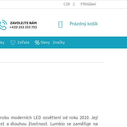
KARIERA
CZK
Přihlášení
NÁKUPNÍ
Prázdný košík
KOŠÍK
bky
Zvířata
Slevy
Značky
ýrobu moderních LED osvětlení od roku 2010. Její
ost a dlouhou životnost. Lumbio se zaměřuje na