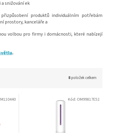
i a snižování ek
 přizpůsobení produktů individuálním potřebám
ní prostory, kanceláře a
ou volbou pro firmy i domácnosti, které nabízejí
světlu
.
8
položek celkem
M110440
Kód:
OM99817E52