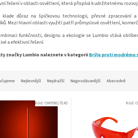
vní řešení v oblasti osvětlení, která přispívá k udržitelnému rozvoj
 klade důraz na špičkovou technologii, přesné zpracování a
ků. Mezi hlavní oblasti využití patří průmyslové osvětlení, komerč
ombinaci funkčnosti, designu a ekologie se Lumbio stává oblíben
ivé a efektivní řešení.
ty značky Lumbio naleznete v kategorii
Brýle proti modrému 
učujeme
Nejlevnější
Nejdražší
Nejprodávanější
Abecedně
Kód:
OM99817E45
Kód:
O