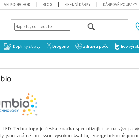
VELKOOBCHOD
BLOG
FIREMNÍ DÁRKY
DÁRKOVÉ POUKAZY
HLEDAT
Doplňky stravy
Drogerie
Zdraví a péče
Eco výro
bio
 LED Technology je česká značka specializující se na vývoj a v
ty jsou známé pro svou vysokou kvalitu, energetickou úsporn