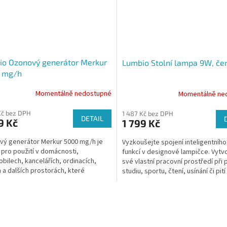
io Ozonový generátor Merkur
Lumbio Stolní lampa 9W, če
 mg/h
Momentálně nedostupné
Momentálně ne
Kč bez DPH
1 487 Kč bez DPH
DETAIL
9 Kč
1 799 Kč
ý generátor Merkur 5000 mg/h je
Vyzkoušejte spojení inteligentního
í pro použití v domácnosti,
funkcí v designové lampičce. Vytvo
bilech, kancelářích, ordinacích,
své vlastní pracovní prostředí při p
h a dalších prostorách, které
studiu, sportu, čtení, usínání či pití 
jí být...
O
v
l
á