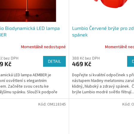
io Biodynamická LED lampa
Lumbio Červené brýle pro zd
BER
spánek
Momentálně nedostupné
Momentálně ne
Kč bez DPH
388 Kč bez DPH
DETAIL
9 Kč
469 Kč
amická LED lampa AEMBER je
Dopřejte si kvalitní odpočinek s p
ivní osvětlení s elegantním
nástupem hladiny melatoninu zaruč
em. Začněte svou cestu ke
klidný, hluboký a zdravý spánek. 
nějšímu spánku. Slouží k podpoře
brýle Lumbio modré světlo filtrují...
, zdraví, klidného spánku a...
Kód:
OM118345
Kód:
O