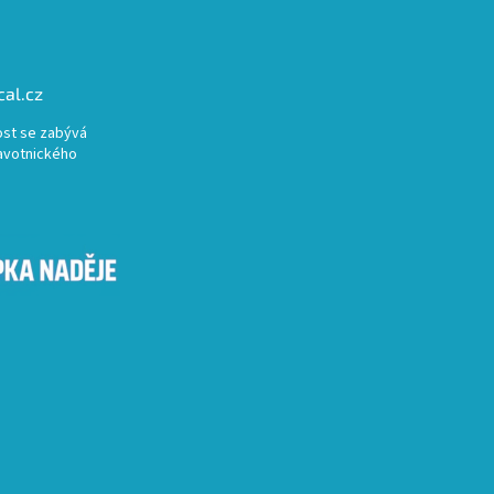
al.cz
st se zabývá
avotnického