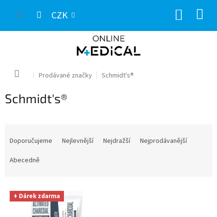
Přejít
NÁKUP
na
CZK
obsah
KOŠÍK
Domů
Prodávané značky
Schmidt's®
Schmidt's®
Ř
a
Doporučujeme
Nejlevnější
Nejdražší
Nejprodávanější
z
e
Abecedně
n
í
V
p
+ Dárek zdarma
ý
r
p
o