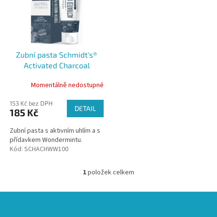
i
d
s
u
p
k
r
t
o
ů
Zubní pasta Schmidt's®
d
Activated Charcoal
u
k
Momentálně nedostupné
t
ů
153 Kč bez DPH
DETAIL
185 Kč
Zubní pasta s aktivním uhlím a s
přídavkem Wondermintu.
Kód:
SCHACHWW100
1
položek celkem
O
v
l
Z
á
á
d