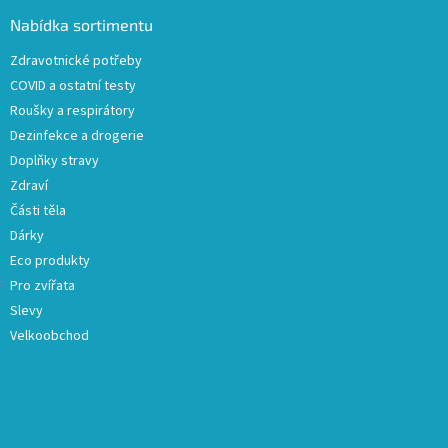
p
a
a
Nabídka sortimentu
c
t
í
Zdravotnické potřeby
í
p
COVID a ostatní testy
r
v
Roušky a respirátory
k
Dezinfekce a drogerie
y
Doplňky stravy
v
ý
Zdraví
p
Části těla
i
Dárky
s
u
Eco produkty
Pro zvířata
Slevy
Velkoobchod