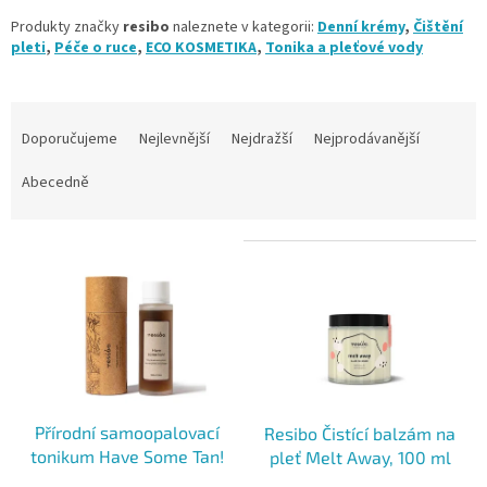
Produkty značky
resibo
naleznete v kategorii:
Denní krémy
,
Čištění
pleti
,
Péče o ruce
,
ECO KOSMETIKA
,
Tonika a pleťové vody
Ř
a
Doporučujeme
Nejlevnější
Nejdražší
Nejprodávanější
z
e
Abecedně
n
í
V
p
ý
r
p
o
i
d
s
u
p
k
r
t
o
ů
Přírodní samoopalovací
Resibo Čistící balzám na
d
tonikum Have Some Tan!
pleť Melt Away, 100 ml
u
Resibo 100 ml