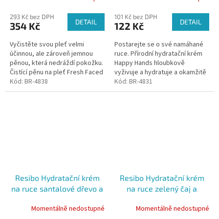
293 Kč bez DPH
101 Kč bez DPH
DETAIL
DETAIL
354 Kč
122 Kč
Vyčistěte svou pleť velmi
Postarejte se o své namáhané
účinnou, ale zároveň jemnou
ruce. Přírodní hydratační krém
pěnou, která nedráždí pokožku.
Happy Hands hloubkově
Čistící pěnu na pleť Fresh Faced
vyživuje a hydratuje a okamžitě
můžete použít k čištění ráno i
Kód:
BR-4838
regeneruje pokožku rukou.
Kód:
BR-4831
večer. Díky dokonalému...
Vytváří na nich ochranný film,
který...
Resibo Hydratační krém
Resibo Hydratační krém
na ruce santalové dřevo a
na ruce zelený čaj a
vanilka Happy Hands, 50
broskev Happy Hands, 50
Momentálně nedostupné
Momentálně nedostupné
ml
ml