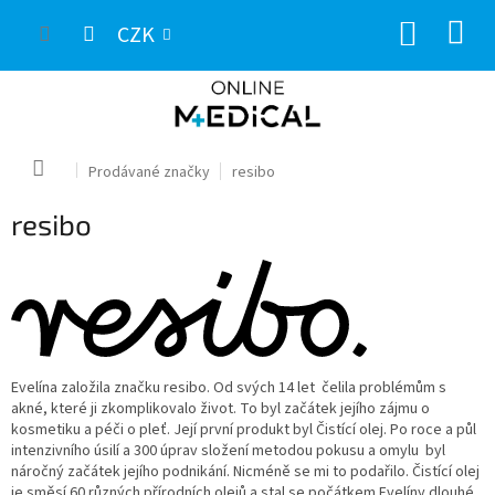
Přejít
NÁKUP
na
CZK
obsah
KOŠÍK
Domů
Prodávané značky
resibo
resibo
Evelína založila značku resibo. Od svých 14 let čelila problémům s
akné, které ji zkomplikovalo život. To byl začátek jejího zájmu o
kosmetiku a péči o pleť. Její první produkt byl Čistící olej. Po roce a půl
intenzivního úsilí a 300 úprav složení metodou pokusu a omylu byl
náročný začátek jejího podnikání. Nicméně se mi to podařilo. Čistící olej
je směsí 60 různých přírodních olejů a stal se počátkem Evelíny dlouhé