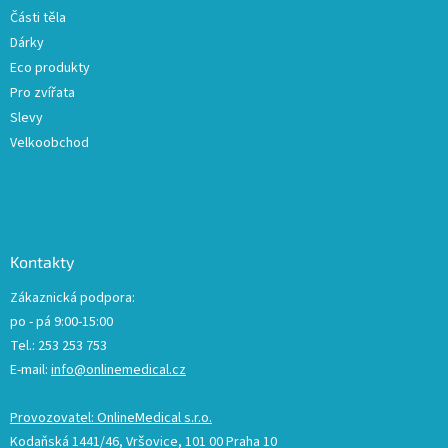
p
Části těla
i
Dárky
s
u
Eco produkty
Pro zvířata
Slevy
Velkoobchod
Kontakty
Zákaznická podpora:
po - pá 9:00-15:00
Tel.: 253 253 753
E-mail:
info@onlinemedical.cz
Provozovatel: OnlineMedical s.r.o.
Kodaňská 1441/46, Vršovice, 101 00 Praha 10