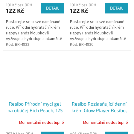
101 Kč bez DPH
101 Kč bez DPH
DETAIL
DETAIL
122 Kč
122 Kč
Postarejte se o své namáhané
Postarejte se o své namáhané
ruce. Přírodní hydratační krém
ruce. Přírodní hydratační krém
Happy Hands hloubkově
Happy Hands hloubkově
vyživuje a hydratuje a okamžitě
vyživuje a hydratuje a okamžitě
regeneruje pokožku rukou.
Kód:
BR-4832
regeneruje pokožku rukou.
Kód:
BR-4830
Vytváří na nich ochranný film,
Vytváří na nich ochranný film,
který...
který...
Resibo Přírodní mycí gel
Resibo Rozjasňující denní
na obličej Rich Peach, 125
krém Glow Player Resibo,
ml
30 ml
Momentálně nedostupné
Momentálně nedostupné
293 Kč bez DPH
495 Kč bez DPH