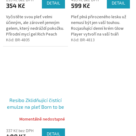
DETAIL
DETAIL
354 Kč
599 Kč
Vyčistěte svou pleť velmi
Pleť plná přirozeného lesku už
účinným, ale zároveň jemným
nemusí být jen vaší touhou.
gelem, který nedráždí pokožku.
Rozjasňující denní krém Glow
Přírodní mycí gel Rich Peach
Player vytvoří na vaší tváři
můžete použít k čištění pleti
Kód:
BR-4805
jemný povlak, díky kterému
Kód:
BR-4813
ráno i večer. Díky dokonalému...
rozjasní a zlepší povrch
pokožky....
Resibo Zklidňující čistící
emulze na pleť Born to be
Mild, 150 ml
Momentálně nedostupné
337 Kč bez DPH
DETAIL