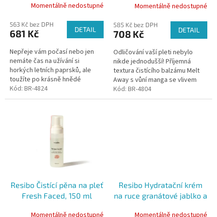
k
Momentálně nedostupné
Momentálně nedostupné
t
ů
563 Kč bez DPH
585 Kč bez DPH
DETAIL
DETAIL
681 Kč
708 Kč
Nepřeje vám počasí nebo jen
Odličování vaší pleti nebylo
nemáte čas na užívání si
nikde jednodušší! Příjemná
horkých letních paprsků, ale
textura čistícího balzámu Melt
toužíte po krásně hnědé
Away s vůní manga se vlivem
pokožce? Přírodní
Kód:
BR-4824
vašeho tělesného tepla
Kód:
BR-4804
samoopalovací tonikum Have
postupně změní na olej, který
Some Tan! vám rádo splní...
jemně a...
Resibo Čistící pěna na pleť
Resibo Hydratační krém
Fresh Faced, 150 ml
na ruce granátové jablko a
pačuli Happy Hands, 50 ml
Momentálně nedostupné
Momentálně nedostupné