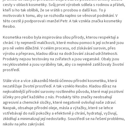
cesty v oblasti kosmetiky. Svůj první výrobek sdílela s rodinou a přáteli,
kteří si ho tak oblíbili, že se vrátili s prosbou o další kus. To ji
motivovalo k tomu, aby se rozhodla naplno se věnovat podnikání. V
této cestě ji podporoval i manžel Petr. A tak vznikla značka kosmetiky
Resibo.
Kosmetika resibo byla inspirována sílou přírody, kterou respektují a
chrání. I ty nejmenší maličkosti, které mohou pomoci k její ochraně jsou
pro ně velmi důležité. V celém procesu, od získávání surovin, přes
výrobu a přepravu, kladou důraz na dodržování zásad udržitelnosti.
Produkty nejsou testovány na zvířatech a jsou veganské. Obaly jsou
recyklovatelné a jsou vyráběny tak, aby co nejméně zatěžovaly životní
prostředí.
Stále více a více zákazníků hledá účinnou přírodní kosmetiku, která
nezatěžuje životní prostředí. A tak vzniklo Resibo. Kladou důraz na
nejkvalitnější přírodní suroviny rostlinného původu, které mají pozitivní
účinky pro pleť každého z nás. Produkty této značky neobsahují
agresivní a chemické složky, které negativně ovlivňují naše zdraví.
Naopak, obsahuje přírodní oleje, másla a výtažky, které se lehce
vstřebávají do naší pokožky a efektivně ji chrání, hydratují, vyživují,
zklidňují a minimalizují její nedostatky. Soustředí se na řešení problému,
nikoliv na jeho zakrývání.