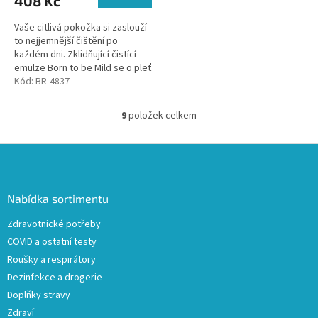
408 Kč
Vaše citlivá pokožka si zaslouží
to nejjemnější čištění po
každém dni. Zklidňující čistící
emulze Born to be Mild se o pleť
dokonale postará. Jemně smyje
Kód:
BR-4837
všechny nečistoty z...
9
položek celkem
O
v
l
Z
á
á
d
p
a
a
Nabídka sortimentu
c
t
í
Zdravotnické potřeby
í
p
COVID a ostatní testy
r
v
Roušky a respirátory
k
Dezinfekce a drogerie
y
Doplňky stravy
v
ý
Zdraví