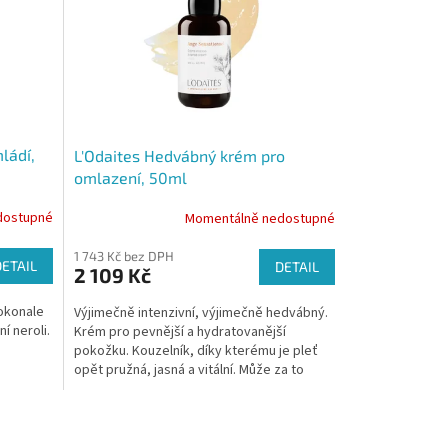
ládí,
L'Odaites Hedvábný krém pro
omlazení, 50ml
dostupné
Momentálně nedostupné
1 743 Kč bez DPH
DETAIL
DETAIL
2 109 Kč
dokonale
Výjimečně intenzivní, výjimečně hedvábný.
í neroli.
Krém pro pevnější a hydratovanější
pokožku. Kouzelník, díky kterému je pleť
opět pružná, jasná a vitální. Může za to
dokonalé složení,...