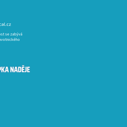
al.cz
st se zabývá
avotnického