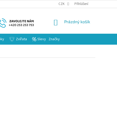
KARIERA
CZK
Přihlášení
NÁKUPNÍ
Prázdný košík
KOŠÍK
bky
Zvířata
Slevy
Značky