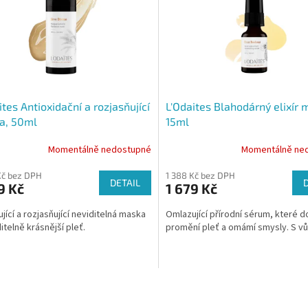
ites Antioxidační a rozjasňující
L'Odaites Blahodárný elixír m
a, 50ml
15ml
Momentálně nedostupné
Momentálně ne
Kč bez DPH
1 388 Kč bez DPH
DETAIL
9 Kč
1 679 Kč
jící a rozjasňující neviditelná maska
Omlazující přírodní sérum, které 
itelně krásnější pleť.
promění pleť a omámí smysly. S vůn
O
v