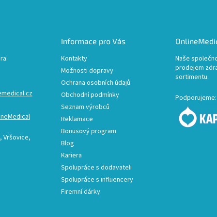
Informace pro Vás
OnlineMedic
ra:
Kontakty
Naše společno
prodejem zdr
Možnosti dopravy
sortimentu.
Ochrana osobních údajů
emedical.cz
Obchodní podmínky
Podporujeme:
Seznam výrobců
ineMedical
Reklamace
Bonusový program
 Vršovice,
Blog
Kariera
Spolupráce s dodavateli
Spolupráce s influencery
Firemní dárky