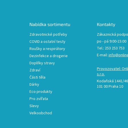
á
p
a
t
Nabídka sortimentu
Kontakty
í
Zdravotnické potřeby
Zákaznická podpo
po - pá 9:00-15:00
COVID a ostatní testy
Tel.: 253 253 753
Roušky a respirátory
E-mail:
info@onlin
Dezinfekce a drogerie
Doplňky stravy
Provozovatel: Onl
Zdraví
s.r.o.
Části těla
Kodaňská 1441/46,
Dárky
101 00 Praha 10
Eco produkty
Pro zvířata
Slevy
Velkoobchod