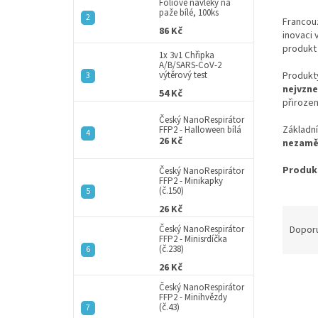
a
Fóliové návleky na
paže bílé, 100ks
n
Francou
86 Kč
e
inovaci 
l
produkt 
1x 3v1 Chřipka
A/B/SARS-CoV-2
Produkt
výtěrový test
nejvzne
54 Kč
přirozen
Český NanoRespirátor
Základn
FFP2 - Halloween bílá
26 Kč
nezamě
Produkt
Český NanoRespirátor
FFP2 - Minikapky
(č.150)
26 Kč
Ř
a
Dopor
Český NanoRespirátor
FFP2 - Minisrdíčka
z
(č.238)
e
26 Kč
V
n
Český NanoRespirátor
ý
í
FFP2 - Minihvězdy
p
p
(č.43)