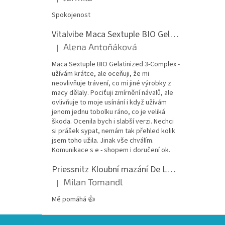
Hodnocení produktu je 5 z 5 hvězdiček.
Spokojenost
Vitalvibe Maca Sextuple BIO Gelatinized 3-Complex, 60 kapslí
Alena Antoňáková
|
Hodnocení produktu je 5 z 5 hvězdiček.
Maca Sextuple BIO Gelatinized 3-Complex -
užívám krátce, ale oceňuji, že mi
neovlivňuje trávení, co mi jiné výrobky z
macy dělaly. Pociťuji zmírnění návalů, ale
ovlivňuje to moje usínání i když užívám
jenom jednu tobolku ráno, co je veliká
škoda. Ocenila bych i slabší verzi. Nechci
si prášek sypat, nemám tak přehled kolik
jsem toho užila. Jinak vše chválím.
Komunikace s e - shopem i doručení ok.
Priessnitz Kloubní mazání De Luxe, 200ml
Milan Tomandl
|
Hodnocení produktu je 5 z 5 hvězdiček.
Mě pomáhá 👍
Z