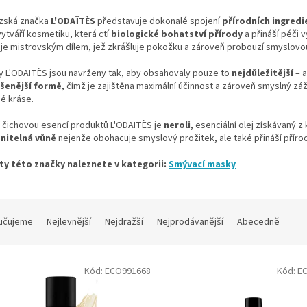
zská značka
L'ODAÏTÈS
představuje dokonalé spojení
přírodních ingredi
vytváří kosmetiku, která ctí
biologické bohatství přírody
a přináší péči 
je mistrovským dílem, jež zkrášluje pokožku a zároveň probouzí smyslovou
y L'ODAÏTÈS jsou navrženy tak, aby obsahovaly pouze to
nejdůležitější
– a
šenější formě
, čímž je zajištěna maximální účinnost a zároveň smyslný záž
é kráse.
í čichovou esencí produktů L'ODAÏTÈS je
neroli
, esenciální olej získávaný
nitelná vůně
nejenže obohacuje smyslový prožitek, ale také přináší přírod
y této značky naleznete v kategorii:
Smývací masky
učujeme
Nejlevnější
Nejdražší
Nejprodávanější
Abecedně
Kód:
ECO991668
Kód:
E