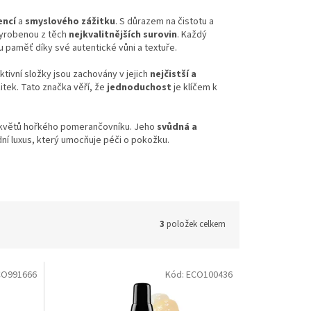
encí
a
smyslového zážitku
. S důrazem na čistotu a
vyrobenou z těch
nejkvalitnějších surovin
. Každý
 paměť díky své autentické vůni a textuře.
ktivní složky jsou zachovány v jejich
nejčistší a
itek. Tato značka věří, že
jednoduchost
je klíčem k
 z květů hořkého pomerančovníku. Jeho
svůdná a
ní luxus, který umocňuje péči o pokožku.
3
položek celkem
CO991666
Kód:
ECO100436