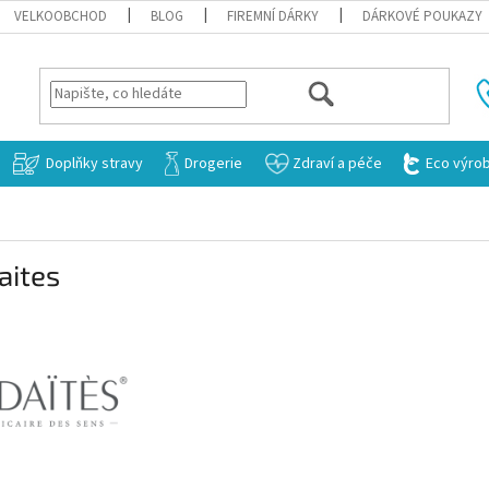
VELKOOBCHOD
BLOG
FIREMNÍ DÁRKY
DÁRKOVÉ POUKAZY
HLEDAT
Doplňky stravy
Drogerie
Zdraví a péče
Eco výro
aites