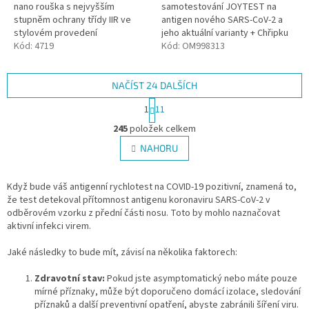
nano rouška s nejvyšším
samotestování JOYTEST na
stupněm ochrany třídy IIR ve
antigen nového SARS-CoV-2 a
stylovém provedení
jeho aktuální varianty + Chřipku
Nanomembrána zachytí 98,6 %
Kód:
4719
A/B. Výtěr z nosu. Senzitivita
Kód:
OM998313
nanočástic velikosti 120
96,99 %, specificita...
nanometrů (tj....
NAČÍST 24 DALŠÍCH
S
1
11
t
O
r
245
položek celkem
v
á
l
NAHORU
n
á
k
d
o
v
Když bude váš antigenní rychlotest na COVID-19 pozitivní, znamená to,
a
á
že test detekoval přítomnost antigenu koronaviru SARS-CoV-2 v
c
n
odběrovém vzorku z přední části nosu. Toto by mohlo naznačovat
í
í
aktivní infekci virem.
p
r
Jaké následky to bude mít, závisí na několika faktorech:
v
k
Zdravotní stav:
Pokud jste asymptomatický nebo máte pouze
y
mírné příznaky, může být doporučeno domácí izolace, sledování
v
příznaků a další preventivní opatření, abyste zabránili šíření viru.
ý