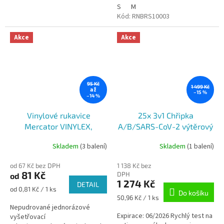
S
M
Kód:
RNBRS10003
Akce
Akce
95 Kč
1 499 Kč
až
–15 %
–14 %
Vinylové rukavice
25x 3v1 Chřipka
Mercator VINYLEX,
A/B/SARS-CoV-2 výtěrový
nepudr., 100ks
test - VivaDiag
Skladem
(3 balení)
Skladem
(1 balení)
Průměrné
Průměrné
hodnocení
hodnocení
od 67 Kč bez DPH
1 138 Kč bez
produktu
produktu
81 Kč
DPH
od
je
je
1 274 Kč
DETAIL
5,0
5,0
Měrná
od 0,81 Kč / 1 ks
Do košíku
z
z
cena:
Měrná
50,96 Kč / 1 ks
5
5
cena:
Nepudrované jednorázové
hvězdiček.
hvězdiček.
Expirace: 06/2026 Rychlý test na
vyšetřovací