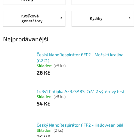
Kyslíkové
Kyslíky
generátory
Nejprodávanější
Český NanoRespirátor FFP2 - Mořská krajina
(č.221)
Skladem
(>5 ks)
26 Kč
1x 3v1 Chřipka A/B/SARS-CoV-2 výtěrový test
Skladem
(>5 ks)
54 Kč
Český NanoRespirátor FFP2 - Halloween bílá
Skladem
(2 ks)
26 Kč