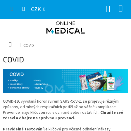
Přejít
NÁKUP
na
CZK
obsah
KOŠÍK
Domů
COVID
COVID
COVID-19, vyvolaná koronavirem SARS-CoV-2, se projevuje různými
způsoby, od mírných respiračních potíží až po vážné komplikace.
Prevence hraje klíčovou roli v ochraně sebe i ostatních.
Chraňte své
zdraví a dbejte na správnou prevenci.
Pravidelné testování
je klíčové pro včasné odhalení nákazy.