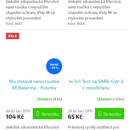
Unikátní zdravotnická třívrstvá
Unikátní zdravotnická třívrstvá
z
z
nano rouška s nejvyšším
nano rouška s nejvyšším
5
5
stupněm ochrany třídy IIR ve
stupněm ochrany třídy IIR ve
hvězdiček.
hvězdiček.
stylovém provedení
stylovém provedení
Nanomembrána zachytí 98,6 %
Kód:
4647
Nanomembrána zachytí 98,6 %
Kód:
4656
nanočástic velikosti 120
nanočástic velikosti 120
nanometrů...
nanometrů...
Akce
149 Kč
–30 %
10x stylová nano rouška
1x 3v1 Test na SARS-CoV-2
IIR Balerina - Pusinky
z nosohltanu
Skladem
(4 ks)
Skladem
(>5 ks)
86 Kč bez DPH
58 Kč bez DPH
Do košíku
Do košíku
104 Kč
65 Kč
Unikátní zdravotnická třívrstvá
Prémiový rychlý multitest pro