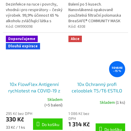
5
Dezinfekce na ruce i povrchy,
Balení po 5 kusech.
hvězdiček.
vhodná i pro respirátory – český
Nanovlákenná opakovaně
výrobek. 99,9% účinnost 65 %
použitelná filtrační polomaska
alkoholu zvláčňující látka s
BreaSAFE® COMMUNITY MASK
praktickým rozprašovačem
Kód:
OM990098
FFP2 se záchytem pevných
Kód:
4308
částic více než 95 %. Splňuje
evropskou normu...
Doporučujeme
Akce
Dlouhá expirace
1 546 Kč
–15 %
10x FlowFlex Antigenní
10x Ochranný profi
rychlotest na COVID-19 z
celooblek T5/T6 ESTILO
přední části nosu - PRO
(bílý vel. XXXL)
Skladem
Skladem
(1 ks)
Průměrné
SEBETESTOVÁNÍ
(>5 balení)
hodnocení
295 Kč bez DPH
1 086 Kč bez
produktu
330 Kč
DPH
je
1 314 Kč
Do košíku
5,0
Měrná
33 Kč / 1 ks
Do košíku