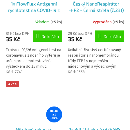
1x FlowFlex Antigenní
Český NanoRespirátor
rychlotest na COVID-19 z
FFP2 - Černá střela (č.231)
přední části nosu - PRO
Skladem
(>5 ks)
Vyprodáno
(>5 ks)
Průměrné
Průměrné
SEBETESTOVÁNÍ
hodnocení
hodnocení
produktu
produktu
31 Kč bez DPH
29 Kč bez DPH
Do košíku
Do košíku
35 Kč
35 Kč
je
je
5,0
4,9
Expirace 08/26 Antigenní test na
Unikátní třívrstvý certifikovaný
z
z
koronavirus z nosního výtěru je
respirátor s nanomembránou
5
5
určen pro samotestování s
třídy FFP2 s nejmenším
hvězdiček.
hvězdiček.
výsledkem do 15 minut.
nádechovým a výdechovým
Nejpřesnější a nejkvalitnější test
Kód:
7743
odporem. Vysoký komfort,
Kód:
3558
na...
který se blíží dýchání bez
respirátoru...
Akce
183 Kč
až
–14 %
Nitrilové rukavice
1x 3v1 Chřipka A/B/SARS-