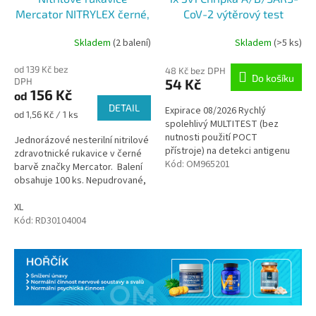
Mercator NITRYLEX černé,
CoV-2 výtěrový test
nepudr., 100 ks
Skladem
(2 balení)
Skladem
(>5 ks)
Průměrné
Průměrné
hodnocení
hodnocení
od 139 Kč bez
produktu
produktu
48 Kč bez DPH
Do košíku
DPH
54 Kč
je
je
156 Kč
od
5,0
5,0
DETAIL
Expirace 08/2026 Rychlý
z
z
Měrná
od 1,56 Kč / 1 ks
spolehlivý MULTITEST (bez
5
5
cena:
nutnosti použití POCT
hvězdiček.
hvězdiček.
Jednorázové nesterilní nitrilové
přístroje) na detekci antigenu
zdravotnické rukavice v černé
Chřipky typu A a B a SARS-CoV-2
Kód:
OM965201
barvě značky Mercator. Balení
ve vzorcích výtěrů z...
obsahuje 100 ks. Nepudrované,
černé
XL
Kód:
RD30104004