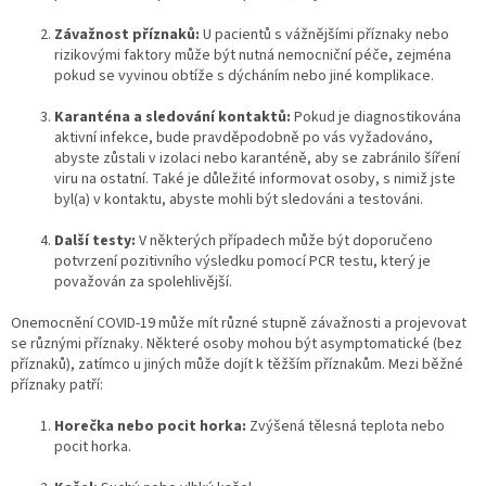
p
Závažnost příznaků:
U pacientů s vážnějšími příznaky nebo
i
rizikovými faktory může být nutná nemocniční péče, zejména
s
pokud se vyvinou obtíže s dýcháním nebo jiné komplikace.
u
Karanténa a sledování kontaktů:
Pokud je diagnostikována
aktivní infekce, bude pravděpodobně po vás vyžadováno,
abyste zůstali v izolaci nebo karanténě, aby se zabránilo šíření
viru na ostatní. Také je důležité informovat osoby, s nimiž jste
byl(a) v kontaktu, abyste mohli být sledováni a testováni.
Další testy:
V některých případech může být doporučeno
potvrzení pozitivního výsledku pomocí PCR testu, který je
považován za spolehlivější.
Onemocnění COVID-19 může mít různé stupně závažnosti a projevovat
se různými příznaky. Některé osoby mohou být asymptomatické (bez
příznaků), zatímco u jiných může dojít k těžším příznakům. Mezi běžné
příznaky patří:
Horečka nebo pocit horka:
Zvýšená tělesná teplota nebo
pocit horka.