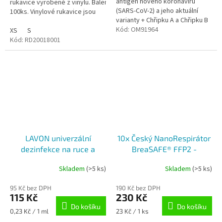
antigen nového koronaviru
rukavice vyrobené z vinylu. Balení
(SARS-CoV-2) a jeho aktuální
100ks. Vinylové rukavice jsou
varianty + Chřipku A a Chřipku B
ryze syntetický výrobek, který
Pro profesní použití. 25 ks v
Kód:
OM91964
se nejčastěji využívá ve
XS
S
balení
zdravotnictví,...
Kód:
RD20018001
LAVON univerzální
10x Český NanoRespirátor
dezinfekce na ruce a
BreaSAFE® FFP2 -
povrchy, 500ml
Znovupoužitelný - červený
Skladem
(>5 ks)
Skladem
(>5 ks)
Průměrné
M
hodnocení
95 Kč bez DPH
190 Kč bez DPH
produktu
115 Kč
230 Kč
je
Do košíku
Do košíku
5,0
Měrná
Měrná
0,23 Kč / 1 ml
23 Kč / 1 ks
z
cena:
cena: