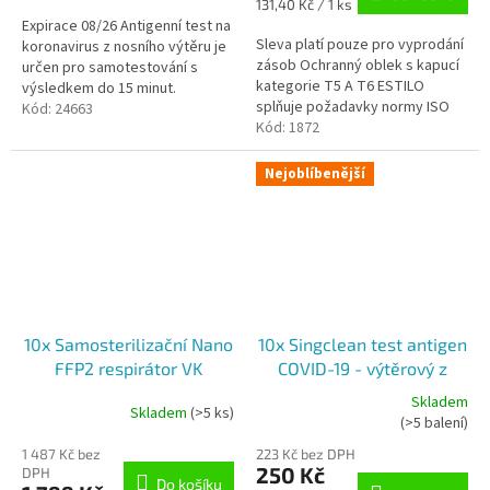
z
cena:
Měrná
131,40 Kč / 1 ks
5
cena:
Expirace 08/26 Antigenní test na
hvězdiček.
Sleva platí pouze pro vyprodání
koronavirus z nosního výtěru je
zásob Ochranný oblek s kapucí
určen pro samotestování s
kategorie T5 A T6 ESTILO
výsledkem do 15 minut.
splňuje požadavky normy ISO
Nejpřesnější a nejkvalitnější test
Kód:
24663
13485: 2016 vztahující se k
Kód:
1872
na...
způsobilosti poskytovat...
Nejoblíbenější
10x Samosterilizační Nano
10x Singclean test antigen
FFP2 respirátor VK
COVID-19 - výtěrový z
RespiRaptor RESPILON®
přední části nosu
Skladem
Skladem
(>5 ks)
Průměrné
Průměrné
(>5 balení)
hodnocení
hodnocení
1 487 Kč bez
223 Kč bez DPH
produktu
produktu
250 Kč
DPH
je
je
Do košíku