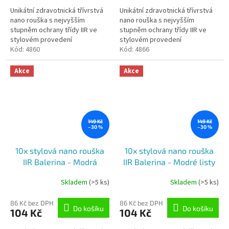
5,0
5,0
Unikátní zdravotnická třívrstvá
Unikátní zdravotnická třívrstvá
z
z
nano rouška s nejvyšším
nano rouška s nejvyšším
5
5
stupněm ochrany třídy IIR ve
stupněm ochrany třídy IIR ve
hvězdiček.
hvězdiček.
stylovém provedení
stylovém provedení
Nanomembrána zachytí 98,6 %
Kód:
4860
Nanomembrána zachytí 98,6 %
Kód:
4866
nanočástic velikosti 120
nanočástic velikosti 120
nanometrů (tj....
nanometrů (tj....
Akce
Akce
149 Kč
149 Kč
–30 %
–30 %
10x stylová nano rouška
10x stylová nano rouška
IIR Balerina - Modrá
IIR Balerina - Modré listy
květina (č.8)
(č.32)
Skladem
(>5 ks)
Skladem
(>5 ks)
Průměrné
Průměrné
hodnocení
hodnocení
produktu
produktu
86 Kč bez DPH
86 Kč bez DPH
Do košíku
Do košíku
104 Kč
104 Kč
je
je
5,0
5,0