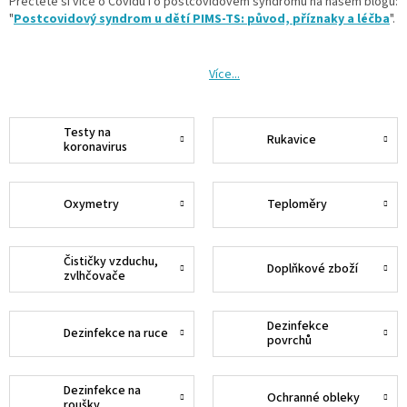
Přečtěte si více o Covidu i o postcovidovém syndromu na našem blogu:
"
Postcovidový syndrom u dětí PIMS-TS: původ, příznaky a léčba
".
Více...
Testy na
Rukavice
koronavirus
Oxymetry
Teploměry
Čističky vzduchu,
Doplňkové zboží
zvlhčovače
Dezinfekce
Dezinfekce na ruce
povrchů
Dezinfekce na
Ochranné obleky
roušky