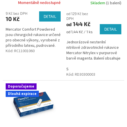
k
Momentálně nedostupné
Skladem
(1 balení)
Powdered EO, pudrované,
t
1 pár
ů
9 Kč bez DPH
od 129 Kč bez
DETAIL
10 Kč
DPH
144 Kč
od
Mercator Comfort Powdered
DETAIL
Měrná
od 1,44 Kč / 1 ks
jsou chirurgické rukavice určené
cena:
pro obecné výkony, vyrobené z
Jednorázové nesterilní
přírodního latexu, pudrované.
nitrilové zdravotnické rukavice
Obsah balení: Jeden pár sterilně
Kód:
RC11001060
Mercator Nitrylex v purpurové
balených rukavic...
barvě magenta. Balení obsahuje
100 ks Nepudrované, nesterilní.
S
Kód:
RD30300003
Doporučujeme
Dlouhá expirace