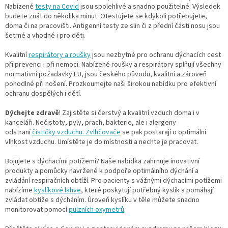
Nabízené
testy na Covid
jsou spolehlivé a snadno použitelné. Výsledek
budete znát do několika minut. Otestujete se kdykoli potřebujete,
doma či na pracovišti. Antigenní testy ze slin či z přední části nosu jsou
šetrné a vhodné i pro děti.
Kvalitní
respirátory a roušky
jsou nezbytné pro ochranu dýchacích cest
při prevenci i při nemoci. Nabízené roušky a respirátory splňují všechny
normativní požadavky EU, jsou českého původu, kvalitní a zároveň
pohodlné při nošení. Prozkoumejte naši širokou nabídku pro efektivní
ochranu dospělých i dětí.
Dýchejte zdravě
! Zajistěte si čerstvý a kvalitní vzduch doma i v
kanceláři. Nečistoty, pyly, prach, bakterie, ale i alergeny
odstraní
čističky vzduchu.
Zvlhčovače
se pak postarají o optimální
vlhkost vzduchu. Umístěte je do místnosti a nechte je pracovat.
Bojujete s dýchacími potížemi? Naše nabídka zahrnuje inovativní
produkty a pomůcky navržené k podpoře optimálního dýchání a
zvládání respiračních obtíží.
Pro pacienty s vážnými dýchacími potížemi
nabízíme
kyslíkové lahve
, které poskytují potřebný kyslík a pomáhají
zvládat obtíže s dýcháním. Úroveň kyslíku v těle můžete snadno
monitorovat pomocí
pulzních oxymetrů
.