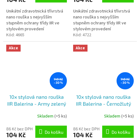
5,0
3,0
Unikátní zdravotnická třívrstvá
Unikátní zdravotnická třívrstvá
z
z
nano rouška s nejvyšším
nano rouška s nejvyšším
5
5
stupněm ochrany třídy IIR ve
stupněm ochrany třídy IIR ve
hvězdiček.
hvězdiček.
stylovém provedení
stylovém provedení
Nanomembrána zachytí 98,6 %
Kód:
4665
Nanomembrána zachytí 98,6 %
Kód:
4722
nanočástic velikosti 120
nanočástic velikosti 120
nanometrů...
nanometrů (tj....
Akce
Akce
149 Kč
149 Kč
–30 %
–30 %
10x stylová nano rouška
10x stylová nano rouška
IIR Balerina - Army zelený
IIR Balerina - Černožlutý
(č. 76)
(č.53)
Skladem
(>5 ks)
Skladem
(>5 ks)
Průměrné
Průměrné
hodnocení
hodnocení
produktu
produktu
86 Kč bez DPH
86 Kč bez DPH
Do košíku
Do košíku
104 Kč
104 Kč
je
je