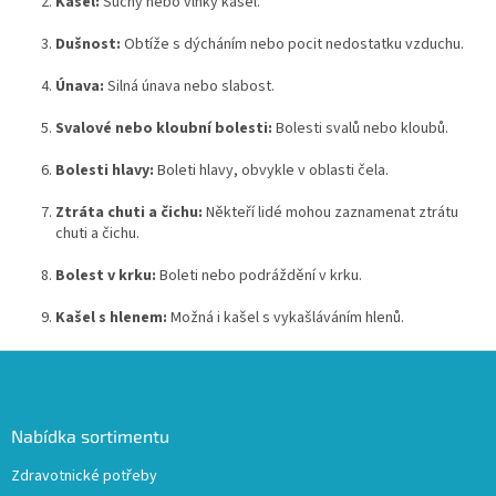
Kašel:
Suchý nebo vlhký kašel.
Dušnost:
Obtíže s dýcháním nebo pocit nedostatku vzduchu.
Únava:
Silná únava nebo slabost.
Svalové nebo kloubní bolesti:
Bolesti svalů nebo kloubů.
Bolesti hlavy:
Boleti hlavy, obvykle v oblasti čela.
Ztráta chuti a čichu:
Někteří lidé mohou zaznamenat ztrátu
chuti a čichu.
Bolest v krku:
Boleti nebo podráždění v krku.
Kašel s hlenem:
Možná i kašel s vykašláváním hlenů.
Z
á
p
a
Nabídka sortimentu
t
Zdravotnické potřeby
í