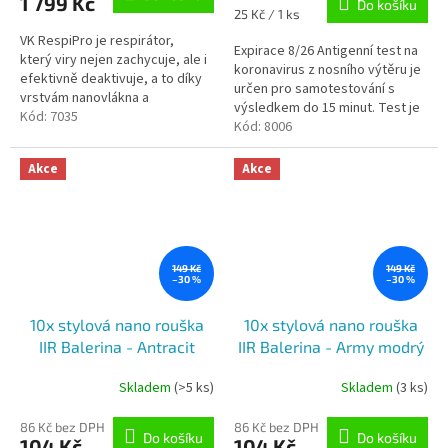
1 799 Kč
Do košíku
5,0
5,0
Měrná
25 Kč / 1 ks
z
z
cena:
VK RespiPro je respirátor,
5
5
Expirace 8/26 Antigenní test na
který viry nejen zachycuje, ale i
hvězdiček.
hvězdiček.
koronavirus z nosního výtěru je
efektivně deaktivuje, a to díky
určen pro samotestování s
vrstvám nanovlákna a
výsledkem do 15 minut. Test je
akcelerovanému oxidu mědi. Má
Kód:
7035
schválen Ministerstvem...
Kód:
8006
samosterilizační...
Akce
Akce
149 Kč
149 Kč
–30 %
–30 %
10x stylová nano rouška
10x stylová nano rouška
IIR Balerina - Antracit
IIR Balerina - Army modrý
(č.35)
Skladem
(>5 ks)
Skladem
(3 ks)
Průměrné
Průměrné
hodnocení
hodnocení
produktu
produktu
86 Kč bez DPH
86 Kč bez DPH
Do košíku
Do košíku
104 Kč
104 Kč
je
je