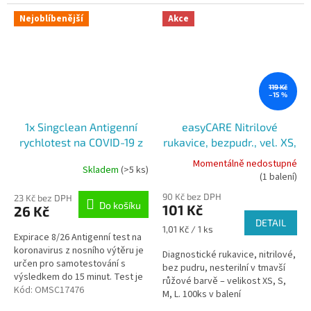
Nejoblíbenější
Akce
119 Kč
–15 %
1x Singclean Antigenní
easyCARE Nitrilové
rychlotest na COVID-19 z
rukavice, bezpudr., vel. XS,
přední části nosu - PRO
S, M, L, (100ks), tmavší
Momentálně nedostupné
Skladem
(>5 ks)
Průměrné
SEBETESTOVÁNÍ
růžová, nesterilní
(1 balení)
hodnocení
90 Kč bez DPH
produktu
23 Kč bez DPH
Do košíku
101 Kč
26 Kč
je
DETAIL
4,9
Měrná
1,01 Kč / 1 ks
Expirace 8/26 Antigenní test na
z
cena:
koronavirus z nosního výtěru je
5
Diagnostické rukavice, nitrilové,
určen pro samotestování s
hvězdiček.
bez pudru, nesterilní v tmavší
výsledkem do 15 minut. Test je
růžové barvě – velikost XS, S,
schválen Ministerstvem...
Kód:
OMSC17476
M, L. 100ks v balení