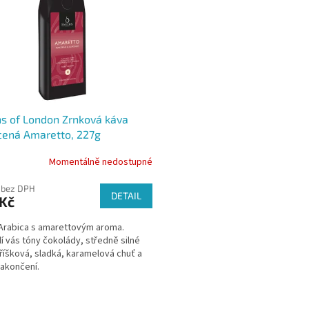
s of London Zrnková káva
cená Amaretto, 227g
Momentálně nedostupné
 bez DPH
DETAIL
 Kč
rabica s amarettovým aroma.
í vás tóny čokolády, středně silné
oříšková, sladká, karamelová chuť a
zakončení.
O