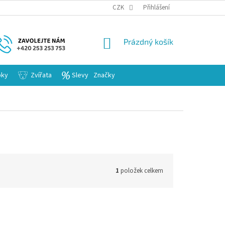
KARIERA
CZK
Přihlášení
NÁKUPNÍ
Prázdný košík
KOŠÍK
bky
Zvířata
Slevy
Značky
1
položek celkem