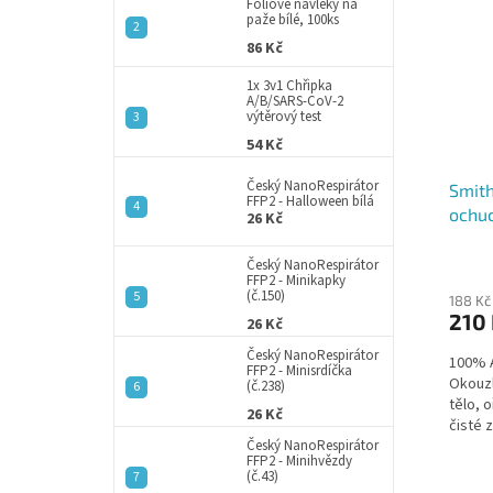
p
a
Fóliové návleky na
paže bílé, 100ks
i
r
n
s
o
86 Kč
e
p
d
l
1x 3v1 Chřipka
r
u
A/B/SARS-CoV-2
výtěrový test
o
k
d
t
54 Kč
u
ů
Český NanoRespirátor
Smith
k
FFP2 - Halloween bílá
ochu
t
26 Kč
ů
Český NanoRespirátor
FFP2 - Minikapky
(č.150)
188 Kč
210
26 Kč
Český NanoRespirátor
100% A
FFP2 - Minisrdíčka
Okouzl
(č.238)
tělo, 
26 Kč
čisté 
Český NanoRespirátor
FFP2 - Minihvězdy
(č.43)