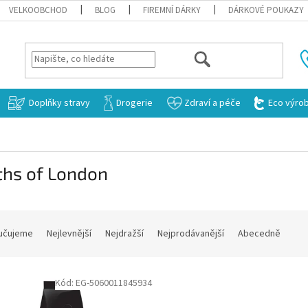
VELKOOBCHOD
BLOG
FIREMNÍ DÁRKY
DÁRKOVÉ POUKAZY
HLEDAT
Doplňky stravy
Drogerie
Zdraví a péče
Eco výro
ths of London
učujeme
Nejlevnější
Nejdražší
Nejprodávanější
Abecedně
Kód:
EG-5060011845934