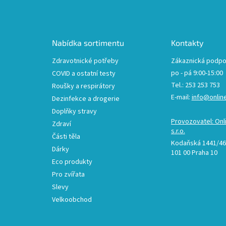
á
p
a
t
Nabídka sortimentu
Kontakty
í
Zdravotnické potřeby
Zákaznická podpo
po - pá 9:00-15:00
COVID a ostatní testy
Tel.: 253 253 753
Roušky a respirátory
E-mail:
info@onlin
Dezinfekce a drogerie
Doplňky stravy
Provozovatel: Onl
Zdraví
s.r.o.
Části těla
Kodaňská 1441/46,
Dárky
101 00 Praha 10
Eco produkty
Pro zvířata
Slevy
Velkoobchod