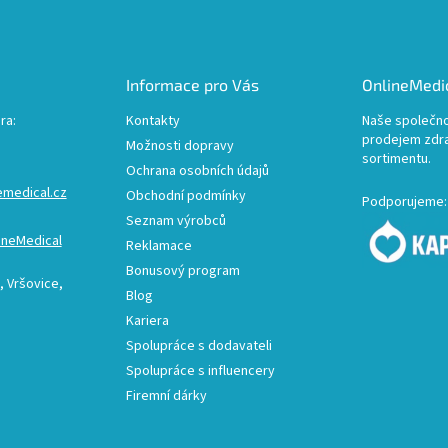
Informace pro Vás
OnlineMedic
ra:
Kontakty
Naše společno
prodejem zdr
Možnosti dopravy
sortimentu.
Ochrana osobních údajů
emedical.cz
Obchodní podmínky
Podporujeme:
Seznam výrobců
ineMedical
Reklamace
Bonusový program
 Vršovice,
Blog
Kariera
Spolupráce s dodavateli
Spolupráce s influencery
Firemní dárky