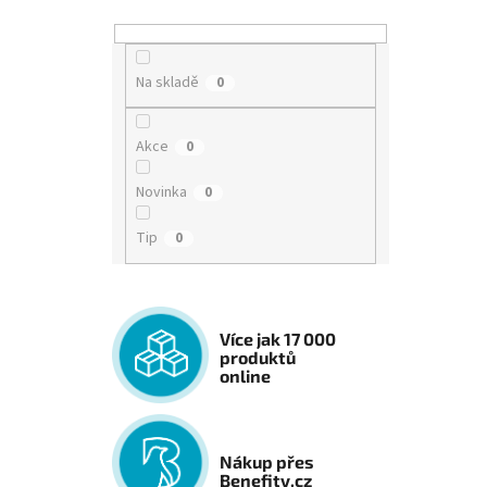
Na skladě
0
Akce
0
Novinka
0
Tip
0
Více jak 17 000
produktů
online
Nákup přes
Benefity.cz