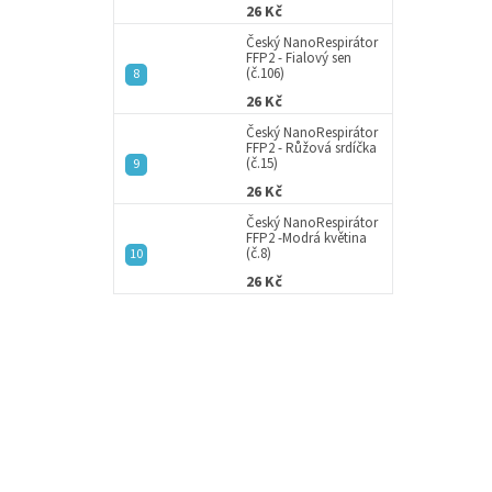
26 Kč
Český NanoRespirátor
FFP2 - Fialový sen
(č.106)
26 Kč
Český NanoRespirátor
FFP2 - Růžová srdíčka
(č.15)
26 Kč
Český NanoRespirátor
FFP2 -Modrá květina
(č.8)
26 Kč