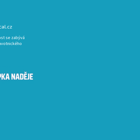
al.cz
st se zabývá
avotnického