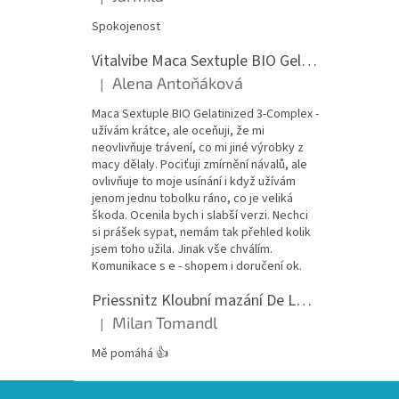
Hodnocení produktu je 5 z 5 hvězdiček.
Spokojenost
Vitalvibe Maca Sextuple BIO Gelatinized 3-Complex, 60 kapslí
Alena Antoňáková
|
Hodnocení produktu je 5 z 5 hvězdiček.
Maca Sextuple BIO Gelatinized 3-Complex -
užívám krátce, ale oceňuji, že mi
neovlivňuje trávení, co mi jiné výrobky z
macy dělaly. Pociťuji zmírnění návalů, ale
ovlivňuje to moje usínání i když užívám
jenom jednu tobolku ráno, co je veliká
škoda. Ocenila bych i slabší verzi. Nechci
si prášek sypat, nemám tak přehled kolik
jsem toho užila. Jinak vše chválím.
Komunikace s e - shopem i doručení ok.
Priessnitz Kloubní mazání De Luxe, 200ml
Milan Tomandl
|
Hodnocení produktu je 5 z 5 hvězdiček.
Mě pomáhá 👍
Z