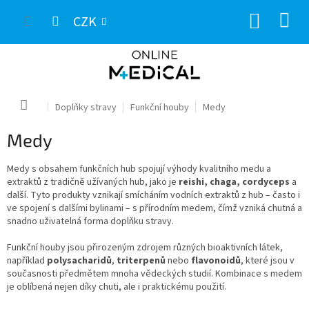
Přejít
NÁKUP
na
CZK
obsah
KOŠÍK
Domů
Doplňky stravy
Funkční houby
Medy
Medy
Medy s obsahem funkčních hub spojují výhody kvalitního medu a
extraktů z tradičně užívaných hub, jako je
reishi, chaga, cordyceps
a
další. Tyto produkty vznikají smícháním vodních extraktů z hub – často i
ve spojení s dalšími bylinami – s přírodním medem, čímž vzniká chutná a
snadno uživatelná forma doplňku stravy.
Funkční houby jsou přirozeným zdrojem různých bioaktivních látek,
například
polysacharidů
,
triterpenů
nebo
flavonoidů
, které jsou v
současnosti předmětem mnoha vědeckých studií. Kombinace s medem
je oblíbená nejen díky chuti, ale i praktickému použití.