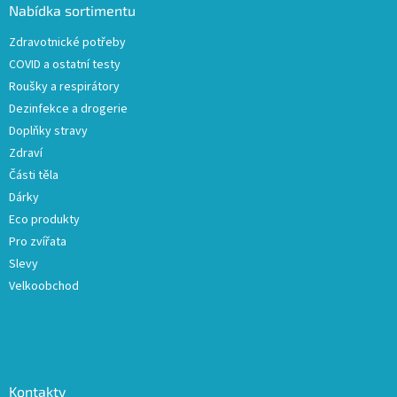
a
Nabídka sortimentu
t
Zdravotnické potřeby
í
COVID a ostatní testy
Roušky a respirátory
Dezinfekce a drogerie
Doplňky stravy
Zdraví
Části těla
Dárky
Eco produkty
Pro zvířata
Slevy
Velkoobchod
Kontakty