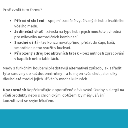
Proč zvolit tuto formu?
Přírodní složení
– spojení tradičně využívaných hub a kvalitního
včelího medu.
Jedinečná chuť
– závislá na typu hub i jejich množství; vhodná
pro milovníky netradičních kombinací.
Snadné užití
– lze konzumovat přímo, přidat do čaje, kaší,
smoothies nebo využít v kuchyni.
Přirozený zdroj bioaktivních látek
– bez nutnosti zpracování
v kapslích nebo tabletách.
Medy s funkčními houbami představují alternativní způsob, jak zařadit
tyto suroviny do každodenní rutiny – a to nejen kvůli chuti, ale i díky
dlouholeté tradici jejich užívání v mnoha kulturách.
Upozornění:
Nepřekračujte doporučené dávkování. Osoby s alergií na
včelí produkty nebo s chronickými obtížemi by měly užívání
konzultovat se svým lékařem.
Z
á
p