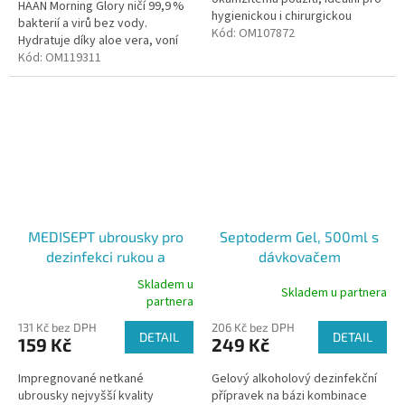
HAAN Morning Glory ničí 99,9 %
hygienickou i chirurgickou
bakterií a virů bez vody.
dezinfekci rukou. Nabízí široké
Kód:
OM107872
Hydratuje díky aloe vera, voní
spektrum ověřených
svěže a je ideální na cesty.
Kód:
OM119311
dezinfekčních...
MEDISEPT ubrousky pro
Septoderm Gel, 500ml s
dezinfekci rukou a
dávkovačem
povrchů, 50ks
Skladem u
Skladem u partnera
Průměrné
partnera
hodnocení
131 Kč bez DPH
206 Kč bez DPH
produktu
DETAIL
DETAIL
159 Kč
249 Kč
je
5,0
Impregnované netkané
Gelový alkoholový dezinfekční
z
ubrousky nejvyšší kvality
přípravek na bázi kombinace
5