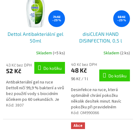
74 Kč
68 Kč
–29 %
–29 %
Dettol Antibakteriální gel
disiCLEAN HAND
50ml
DISINFECTION, 0,5 l
Skladem
(>5 ks)
Skladem
(2 ks)
40 Kč bez DPH
43 Kč bez DPH
Do košíku
48 Kč
52 Kč
Do košíku
Měrná
96 Kč / 1 l
Antibakteriální gel na ruce
cena:
Dettoll ničí 99,9 % bakterií a virů
Desinfekce na ruce, která
bez použití vody s biocidním
optimálně chrání pokožku
účinkem po 60 sekundách. Je
několik desítek minut. Navíc
ideální pro použití na cestách,
Kód:
3807
pokožku při pravidelném
po použití veřejných...
používání nevysušuje.
Kód:
OM990066
Akce