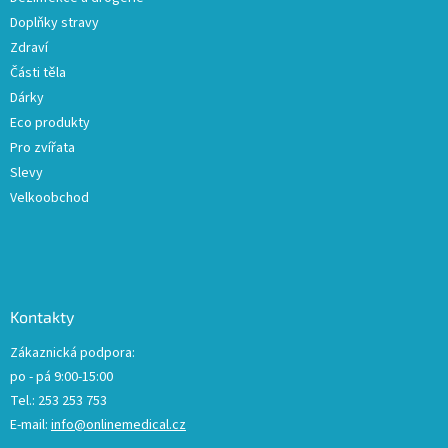
p
Doplňky stravy
i
s
Zdraví
u
Části těla
Dárky
Eco produkty
Pro zvířata
Slevy
Velkoobchod
Kontakty
Zákaznická podpora:
po - pá 9:00-15:00
Tel.: 253 253 753
E-mail:
info@onlinemedical.cz