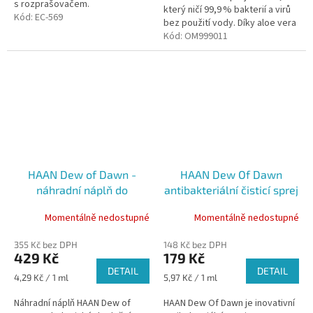
s rozprašovačem.
který ničí 99,9 % bakterií a virů
Kód:
EC-569
bez použití vody. Díky aloe vera
hydratuje pokožku, voní svěže
Kód:
OM999011
po citrónu a je ideální na...
HAAN Dew of Dawn -
HAAN Dew Of Dawn
náhradní náplň do
antibakteriální čisticí sprej
antibakteriálního spreje,
na ruce, 30 ml
Momentálně nedostupné
Momentálně nedostupné
100 ml
355 Kč bez DPH
148 Kč bez DPH
429 Kč
179 Kč
DETAIL
DETAIL
Měrná
Měrná
4,29 Kč / 1 ml
5,97 Kč / 1 ml
cena:
cena:
Náhradní náplň HAAN Dew of
HAAN Dew Of Dawn je inovativní