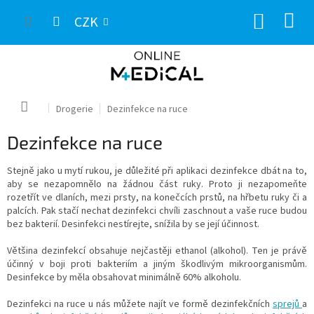
Přejít
NÁKUP
na
CZK
obsah
KOŠÍK
Domů
Drogerie
Dezinfekce na ruce
Dezinfekce na ruce
Stejně jako u mytí rukou, je důležité při aplikaci dezinfekce dbát na to,
aby se nezapomnělo na žádnou část ruky. Proto ji nezapomeňte
rozetřít ve dlaních, mezi prsty, na konečcích prstů, na hřbetu ruky či a
palcích. Pak stačí nechat dezinfekci chvíli zaschnout a vaše ruce budou
bez bakterií. Desinfekci nestírejte, snížila by se její účinnost.
Většina dezinfekcí obsahuje nejčastěji ethanol (alkohol). Ten je právě
účinný v boji proti bakteriím a jiným škodlivým mikroorganismům.
Desinfekce by měla obsahovat minimálně 60% alkoholu.
Dezinfekci na ruce u nás můžete najít ve formě dezinfekčních
sprejů
a