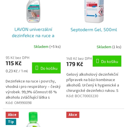
i
k
s
t
p
ů
r
o
LAVON univerzální
Septoderm Gel, 500ml
d
dezinfekce na ruce a
u
povrchy, 500ml
k
Skladem
(>5 ks)
Skladem
(1 ks)
Průměrné
Průměrné
t
hodnocení
hodnocení
ů
95 Kč bez DPH
produktu
produktu
148 Kč bez DPH
Do košíku
115 Kč
179 Kč
je
je
Do košíku
5,0
5,0
Měrná
0,23 Kč / 1 ml
z
Gelový alkoholový dezinfekční
z
cena:
5
přípravek na bázi kombinace
5
Dezinfekce na ruce i povrchy,
hvězdiček.
alkoholů. Určený k hygienické a
hvězdiček.
vhodná i pro respirátory – český
chirurgické dezinfekci rukou. S
výrobek. 99,9% účinnost 65 %
obsahem zvláčňujících přísad
Kód:
BOC70003230
alkoholu zvláčňující látka s
pro extra ochranu...
praktickým rozprašovačem
Kód:
OM990098
Akce
Akce
Tip