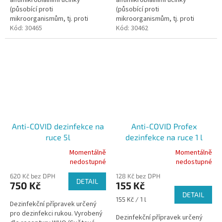
(působící proti
(působící proti
mikroorganismům, tj. proti
mikroorganismům, tj. proti
bakteriím, virům, houbám a
Kód:
30465
bakteriím, virům, houbám a
Kód:
30462
parazitům). S vysokým podílem
parazitům). S vysokým podílem
alkoholu (70%) a hydratačním...
alkoholu (70%) a hydratačním...
Anti-COVID dezinfekce na
Anti-COVID Profex
ruce 5l
dezinfekce na ruce 1 l
Momentálně
Momentálně
Průměrné
Průměrné
nedostupné
nedostupné
hodnocení
hodnocení
620 Kč bez DPH
128 Kč bez DPH
produktu
produktu
DETAIL
750 Kč
155 Kč
je
je
DETAIL
5,0
5,0
Měrná
155 Kč / 1 l
Dezinfekční přípravek určený
z
z
cena:
pro dezinfekci rukou. Vyrobený
5
5
Dezinfekční přípravek určený