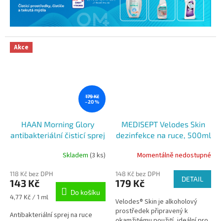
Akce
179 Kč
–20 %
HAAN Morning Glory
MEDISEPT Velodes Skin
antibakteriální čisticí sprej
dezinfekce na ruce, 500ml
na ruce, 30 ml
Skladem
(3 ks)
Momentálně nedostupné
118 Kč bez DPH
148 Kč bez DPH
DETAIL
143 Kč
179 Kč
Do košíku
Měrná
4,77 Kč / 1 ml
Velodes® Skin je alkoholový
cena:
prostředek připravený k
Antibakteriální sprej na ruce
okamžitému použití, ideální pro