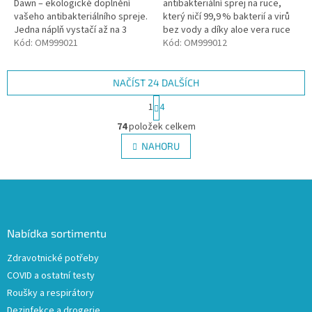
Dawn – ekologické doplnění
antibakteriální sprej na ruce,
vašeho antibakteriálního spreje.
který ničí 99,9 % bakterií a virů
Jedna náplň vystačí až na 3
bez vody a díky aloe vera ruce
doplnění, ničí 99,9 % bakterií a
Kód:
OM999021
zároveň hydratuje. Svěží vůně
Kód:
OM999012
virů, hydratuje díky aloe...
inspirovaná brzkým...
NAČÍST 24 DALŠÍCH
S
1
4
t
O
r
74
položek celkem
v
á
l
NAHORU
n
á
k
d
o
v
Z
a
á
c
á
n
í
p
í
p
a
Nabídka sortimentu
r
t
v
Zdravotnické potřeby
í
k
COVID a ostatní testy
y
v
Roušky a respirátory
ý
Dezinfekce a drogerie