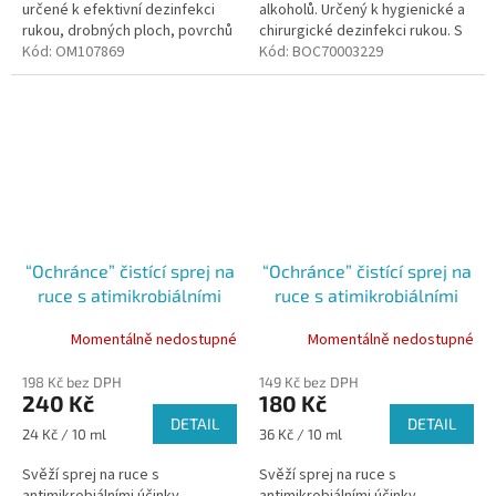
určené k efektivní dezinfekci
alkoholů. Určený k hygienické a
hvězdiček.
rukou, drobných ploch, povrchů
chirurgické dezinfekci rukou. S
a předmětů odolných vůči
Kód:
OM107869
obsahem zvláčňujících přísad
Kód:
BOC70003229
alkoholu. Ideální pro použití ve...
pro extra ochranu...
“Ochránce” čistící sprej na
“Ochránce” čistící sprej na
ruce s atimikrobiálními
ruce s atimikrobiálními
účinky 100ml
účinky, 50ml
Momentálně nedostupné
Momentálně nedostupné
198 Kč bez DPH
149 Kč bez DPH
240 Kč
180 Kč
DETAIL
DETAIL
Měrná
Měrná
24 Kč / 10 ml
36 Kč / 10 ml
cena:
cena:
Svěží sprej na ruce s
Svěží sprej na ruce s
antimikrobiálními účinky
antimikrobiálními účinky