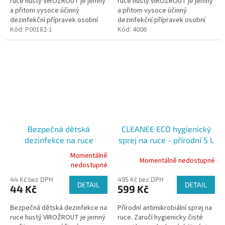
ruce hustý VIROŽROUT je jemný
ruce hustý VIROŽROUT je jemný
a přitom vysoce účinný
a přitom vysoce účinný
dezinfekční přípravek osobní
dezinfekční přípravek osobní
hygieny. Ničí až 99,9 %
Kód:
P00182-1
hygieny. Ničí až 99,9 %
Kód:
4006
nežádoucích virů a bakterií.
nežádoucích virů a bakterií.
Navíc...
Navíc...
Bezpečná dětská
CLEANEE ECO hygienický
dezinfekce na ruce
sprej na ruce - přírodní 5 L
VIROŽROUT 30 ml
Momentálně
Momentálně nedostupné
Průměrné
Spiderman
nedostupné
hodnocení
44 Kč bez DPH
495 Kč bez DPH
produktu
DETAIL
DETAIL
44 Kč
599 Kč
je
4,2
Bezpečná dětská dezinfekce na
Přírodní antimikrobiální sprej na
z
ruce hustý VIROŽROUT je jemný
ruce. Zaručí hygienicky čisté
5