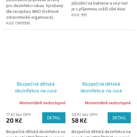
Dezinfekční přípravek určený
působící na bakterie a viry! Gel
hvězdiček.
pro dezinfekci rukou. Vyrobený
je s příjemnou svěží vůní Aloe
dle receptury WHO (Světové
vera.
Kód:
995
zdravotnické organizace).
Kód:
OM9996
Bezpečná dětská
Bezpečná dětská
dezinfekce na ruce
dezinfekce na ruce
VIROŽROUT 30 ml
VIROŽROUT 30 ml Robot
Momentálně nedostupné
Momentálně nedostupné
17 Kč bez DPH
58 Kč bez DPH
DETAIL
DETAIL
20 Kč
58 Kč
Bezpečná dětská dezinfekce na
Bezpečná dětská dezinfekce na