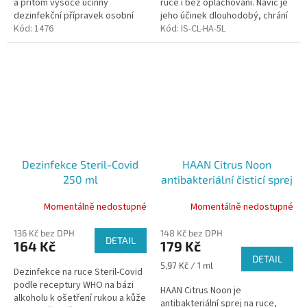
a přitom vysoce účinný
ruce i bez oplachování. Navíc je
hvězdiček.
dezinfekční přípravek osobní
jeho účinek dlouhodobý, chrání
hygieny. Ničí až 99,9 %
Kód:
1476
ruce před následnými
Kód:
IS-CL-HA-5L
nežádoucích virů a bakterií.
nežádoucími vlivy. Vhodný do...
Navíc...
Dezinfekce Steril-Covid
HAAN Citrus Noon
250 ml
antibakteriální čisticí sprej
na ruce, 30 ml
Momentálně nedostupné
Momentálně nedostupné
136 Kč bez DPH
148 Kč bez DPH
DETAIL
164 Kč
179 Kč
DETAIL
Měrná
5,97 Kč / 1 ml
Dezinfekce na ruce Steril-Covid
cena:
podle receptury WHO na bázi
HAAN Citrus Noon je
alkoholu k ošetření rukou a kůže
antibakteriální sprej na ruce,