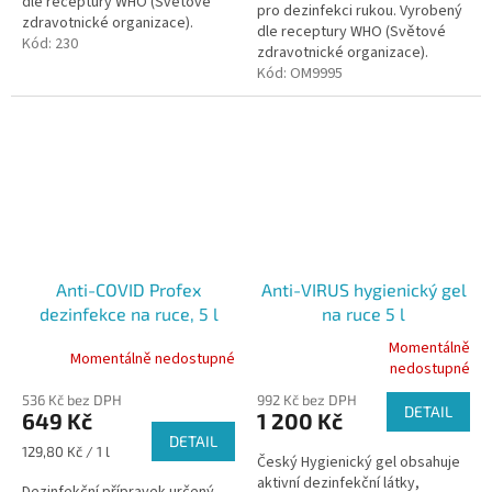
dle receptury WHO (Světové
hvězdiček.
hvězdiček.
pro dezinfekci rukou. Vyrobený
zdravotnické organizace).
dle receptury WHO (Světové
Kód:
230
zdravotnické organizace).
Kód:
OM9995
Anti-COVID Profex
Anti-VIRUS hygienický gel
dezinfekce na ruce, 5 l
na ruce 5 l
Momentálně
Momentálně nedostupné
Průměrné
nedostupné
hodnocení
536 Kč bez DPH
992 Kč bez DPH
produktu
DETAIL
649 Kč
1 200 Kč
je
DETAIL
5,0
Měrná
129,80 Kč / 1 l
Český Hygienický gel obsahuje
z
cena:
aktivní dezinfekční látky,
5