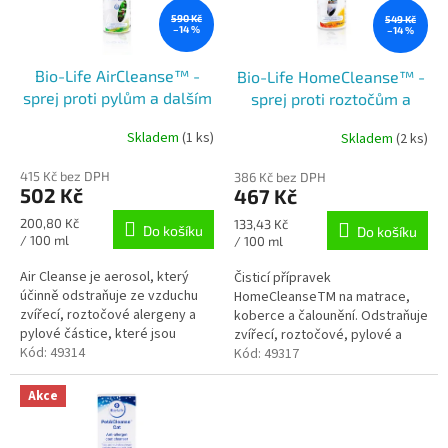
t
p
590 Kč
549 Kč
ů
–14 %
–14 %
r
o
Bio-Life AirCleanse™ -
Bio-Life HomeCleanse™ -
d
sprej proti pylům a dalším
sprej proti roztočům a
u
alergenům ve vzduchu
dalším alergenům 350 ml
k
Skladem
(1 ks)
Skladem
(2 ks)
250 ml
t
ů
415 Kč bez DPH
386 Kč bez DPH
502 Kč
467 Kč
Měrná
200,80 Kč
Měrná
133,43 Kč
Do košíku
Do košíku
cena:
/ 100 ml
cena:
/ 100 ml
Air Cleanse je aerosol, který
Čisticí přípravek
účinně odstraňuje ze vzduchu
HomeCleanseTM na matrace,
zvířecí, roztočové alergeny a
koberce a čalounění. Odstraňuje
pylové částice, které jsou
zvířecí, roztočové, pylové a
příčinou alergických reakcí u lidí.
Kód:
49314
plísňové alergeny. Jednoduché
Kód:
49317
použití. Účinkuje ihned po
aplikaci.
Akce