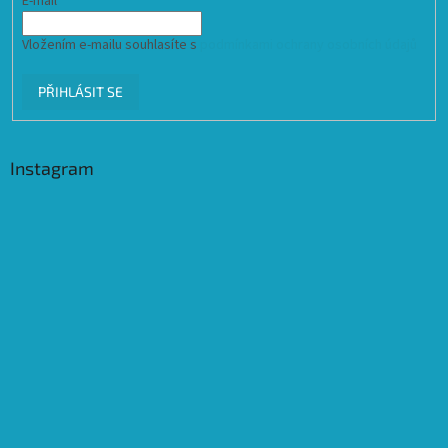
E-mail
Vložením e-mailu souhlasíte s
podmínkami ochrany osobních údajů
PŘIHLÁSIT SE
Instagram