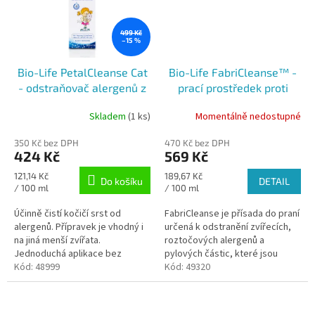
499 Kč
–15 %
Bio-Life PetalCleanse Cat
Bio-Life FabriCleanse™ -
- odstraňovač alergenů z
prací prostředek proti
koček, papoušků nebo
alergenům 300 ml
Skladem
(1 ks)
Momentálně nedostupné
hlodavců 350 ml
350 Kč bez DPH
470 Kč bez DPH
424 Kč
569 Kč
Měrná
Měrná
121,14 Kč
189,67 Kč
Do košíku
DETAIL
cena:
cena:
/ 100 ml
/ 100 ml
Účinně čistí kočičí srst od
FabriCleanse je přísada do praní
alergenů. Přípravek je vhodný i
určená k odstranění zvířecích,
na jiná menší zvířata.
roztočových alergenů a
Jednoduchá aplikace bez
pylových částic, které jsou
nutnosti koupání.
Kód:
48999
příčinou alergických reakcí u lidí.
Kód:
49320
S vysokou účinností...