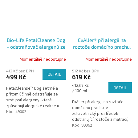
Bio-Life PetalCleanse Dog
ExAller® při alergii na
- odstraňovač alergenů ze
roztoče domácího prachu,
srsti psů 350 ml
150 ml
Momentálně nedostupné
Momentálně nedostupné
412 Kč bez DPH
512 Kč bez DPH
DETAIL
499 Kč
619 Kč
Měrná
412,67 Kč
DETAIL
PetalCleanse™ Dog šetrně a
cena:
/ 100 ml
přitom účinně odstraňuje ze
srsti psů alergeny, které
ExAller při alergii na roztoče
způsobují alergické reakce u
domácího prachu je
lidí, jako jsou kýchání, sípavý
Kód:
49002
zdravotnický prostředek
kašel, astma, ekzém nebo
odstraňující roztoče z matrací,
kopřivka....
lůžkovin, koberců, čalounění či
Kód:
99962
dalšího nábytku.