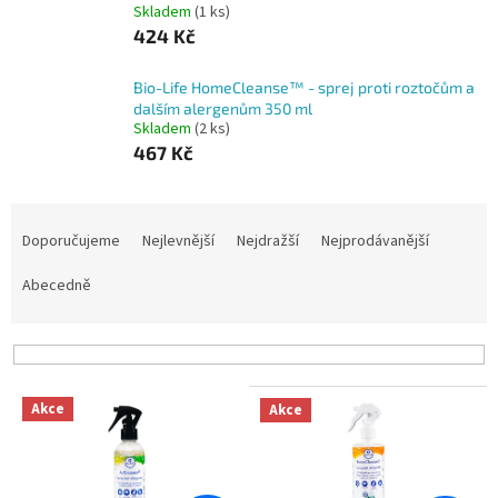
Skladem
(1 ks)
424 Kč
Bio-Life HomeCleanse™ - sprej proti roztočům a
dalším alergenům 350 ml
Skladem
(2 ks)
467 Kč
Ř
a
Doporučujeme
Nejlevnější
Nejdražší
Nejprodávanější
z
e
Abecedně
n
í
p
r
V
o
Akce
Akce
ý
d
p
u
i
k
s