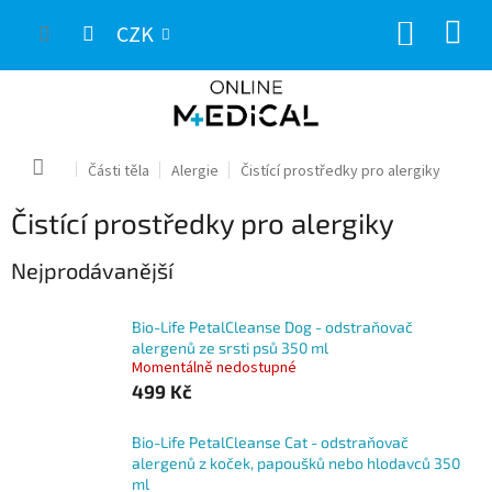
Přejít
NÁKUP
na
CZK
obsah
KOŠÍK
Domů
Části těla
Alergie
Čistící prostředky pro alergiky
Čistící prostředky pro alergiky
Nejprodávanější
Bio-Life PetalCleanse Dog - odstraňovač
alergenů ze srsti psů 350 ml
Momentálně nedostupné
499 Kč
Bio-Life PetalCleanse Cat - odstraňovač
alergenů z koček, papoušků nebo hlodavců 350
ml