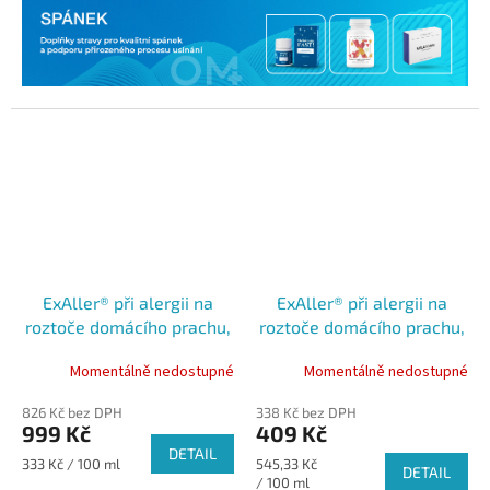
ExAller® při alergii na
ExAller® při alergii na
roztoče domácího prachu,
roztoče domácího prachu,
300 ml
75 ml
Momentálně nedostupné
Momentálně nedostupné
826 Kč bez DPH
338 Kč bez DPH
999 Kč
409 Kč
DETAIL
Měrná
Měrná
333 Kč / 100 ml
545,33 Kč
DETAIL
cena:
cena:
/ 100 ml