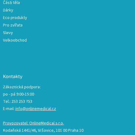
Části těla
i
Dárky
s
u
Eco produkty
Pro zvířata
Slevy
Velkoobchod
Kontakty
Zákaznická podpora:
po - pá 9:00-15:00
Tel.: 253 253 753
E-mail:
info@onlinemedical.cz
Provozovatel: OnlineMedical s.r.o.
Kodaňská 1441/46, Vršovice, 101 00 Praha 10