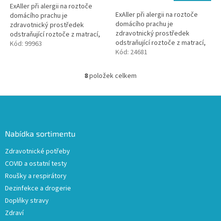
ExAller při alergii na roztoče
ExAller při alergii na roztoče
domácího prachu je
domácího prachu je
zdravotnický prostředek
zdravotnický prostředek
odstraňující roztoče z matrací,
odstraňující roztoče z matrací,
lůžkovin, koberců, čalounění či
Kód:
99963
lůžkovin, koberců, čalounění či
Kód:
24681
dalšího nábytku.
dalšího nábytku.
8
položek celkem
O
v
l
Z
á
á
d
p
a
a
Nabídka sortimentu
c
t
í
Zdravotnické potřeby
í
p
COVID a ostatní testy
r
v
Roušky a respirátory
k
Dezinfekce a drogerie
y
Doplňky stravy
v
ý
Zdraví
p