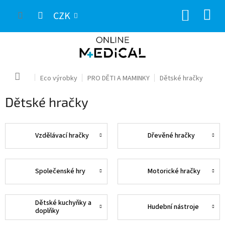
Přejít
NÁKUP
na
CZK
obsah
KOŠÍK
Domů
Eco výrobky
PRO DĚTI A MAMINKY
Dětské hračky
Dětské hračky
Vzdělávací hračky
Dřevěné hračky
Společenské hry
Motorické hračky
Dětské kuchyňky a
Hudební nástroje
doplňky