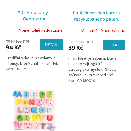
r
o
Albi Sirkolamy -
Balíček hracích karet z
d
Geometrie
recyklovaného papíru
u
k
Momentálně nedostupné
Momentálně nedostupné
t
ů
78 Kč bez DPH
32 Kč bez DPH
DETAIL
DETAIL
94 Kč
39 Kč
Tradiční sirkové hlavolamy a
Hraní karet je zábava, která
rébusy, které znáte z dětství.
navíc rozvíjí logické a
Kód:
CD-CZ919
strategické myšlení. Skvělý
způsob, jak trávit rodinné
večery a setkání s přáteli.
Kód:
CD-MO010