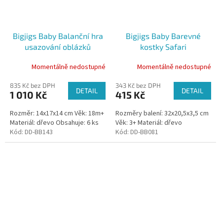
Bigjigs Baby Balanční hra
Bigjigs Baby Barevné
usazování oblázků
kostky Safari
Momentálně nedostupné
Momentálně nedostupné
835 Kč bez DPH
343 Kč bez DPH
DETAIL
DETAIL
1 010 Kč
415 Kč
Rozměr: 14x17x14 cm Věk: 18m+
Rozměry balení: 32x20,5x3,5 cm
Materiál: dřevo Obsahuje: 6 ks
Věk: 3+ Materiál: dřevo
Kód:
DD-BB143
Kód:
DD-BB081