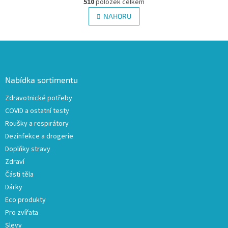
r
510
položek celkem
v
á
l
NAHORU
n
á
k
d
o
v
Z
a
á
c
á
n
í
p
í
p
a
Nabídka sortimentu
r
t
v
Zdravotnické potřeby
í
k
COVID a ostatní testy
y
v
Roušky a respirátory
ý
Dezinfekce a drogerie
p
Doplňky stravy
i
s
Zdraví
u
Části těla
Dárky
Eco produkty
Pro zvířata
Slevy