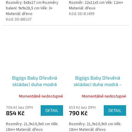
Rozměry: 8x8x27 cm Rozměry
Rozměr: 22x11x5 cm Věk: 12m+
balení: 9x9x28,5 cm Věk: 3+
Materiál: dřevo
Materiál: dřevo
Kód:
DD-BJ499
Kód:
DD-BB107
Bigjigs Baby Dřevěná
Bigjigs Baby Dřevěná
skládací duha modrá
skládací duha modrá -
poškozený obal
Momentálně nedostupné
Momentálně nedostupné
706 Kč bez DPH
653 Kč bez DPH
DETAIL
DETAIL
854 Kč
790 Kč
Rozměry: 21,9x10,9x5 cm Věk:
Rozměry: 21,9x10,9x5 cm Věk:
18m+ Materiál: dřevo
18m+ Materiál: dřevo