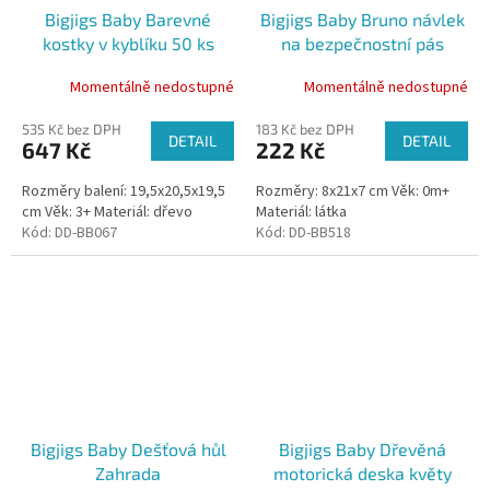
Bigjigs Baby Barevné
Bigjigs Baby Bruno návlek
kostky v kyblíku 50 ks
na bezpečnostní pás
Momentálně nedostupné
Momentálně nedostupné
535 Kč bez DPH
183 Kč bez DPH
DETAIL
DETAIL
647 Kč
222 Kč
Rozměry balení: 19,5x20,5x19,5
Rozměry: 8x21x7 cm Věk: 0m+
cm Věk: 3+ Materiál: dřevo
Materiál: látka
Kód:
DD-BB067
Kód:
DD-BB518
Bigjigs Baby Dešťová hůl
Bigjigs Baby Dřevěná
Zahrada
motorická deska květy