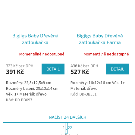
Bigjigs Baby Dřevěná
Bigjigs Baby Dřevěná
zatloukačka
zatloukačka Farma
Momentálně nedostupné
Momentálně nedostupné
323 Kč bez DPH
436 Kč bez DPH
DETAIL
DETAIL
391 Kč
527 Kč
Rozměry: 22,5x12,5x9 cm
Rozměry: 16x12x16 cm Věk: 1+
Rozměry balení: 29x12x14 cm
Materiál: dřevo
Věk: 1+ Materiál: dřevo
Kód:
DD-BB551
Kód:
DD-BB097
NAČÍST 24 DALŠÍCH
S
1
22
t
O