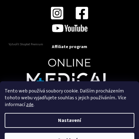
Vytvořil Shoptet Premium
Affiliate program
Tento web používá soubory cookie. Dalším procházením
Copyright 2025
OnlineMedical.cz
. Všechna práva
tohoto webu vyjadřujete souhlas s jejich používáním.. Více
vyhrazena.
informací
zde
.
Vytvořil a marketingově zajišťuje
HyperGroup.cz
Nastavení