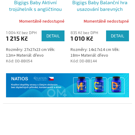
Bigjigs Baby Aktivní
Bigjigs Baby Balanční hra
trojúhelník s angličtinou
usazování barevných
oblázků
Momentálně nedostupné
Momentálně nedostupné
1 004 Kč bez DPH
835 Kč bez DPH
DETAIL
DETAIL
1 215 Kč
1 010 Kč
Rozměry: 27x27x23 cm Věk:
Rozměry: 14x17x14 cm Věk:
12m+ Materiál: dřevo
18m+ Materiál: dřevo
Kód:
DD-BB054
Kód:
DD-BB144