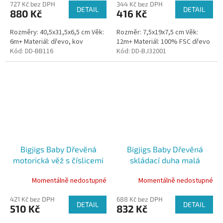
727 Kč bez DPH
344 Kč bez DPH
DETAIL
DETAIL
880 Kč
416 Kč
Rozměry: 40,5x31,5x6,5 cm Věk:
Rozměr: 7,5x19x7,5 cm Věk:
6m+ Materiál: dřevo, kov
12m+ Materiál: 100% FSC dřevo
Kód:
DD-BB116
Kód:
DD-BJ32001
Bigjigs Baby Dřevěná
Bigjigs Baby Dřevěná
motorická věž s číslicemi
skládací duha malá
Momentálně nedostupné
Momentálně nedostupné
421 Kč bez DPH
688 Kč bez DPH
DETAIL
DETAIL
510 Kč
832 Kč