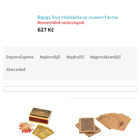
Bigjigs Toys Vkládačka se zvukem Farma
Momentálně nedostupné
627 Kč
Ř
a
Doporučujeme
Nejlevnější
Nejdražší
Nejprodávanější
z
e
Abecedně
n
í
p
r
V
o
ý
d
p
u
i
k
s
t
p
ů