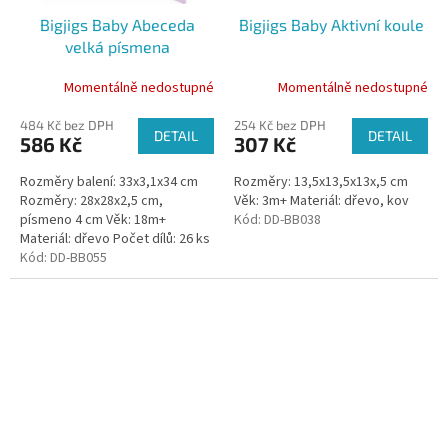
Bigjigs Baby Abeceda
Bigjigs Baby Aktivní koule
velká písmena
Momentálně nedostupné
Momentálně nedostupné
484 Kč bez DPH
254 Kč bez DPH
DETAIL
DETAIL
586 Kč
307 Kč
Rozměry balení: 33x3,1x34 cm
Rozměry: 13,5x13,5x13x,5 cm
Rozměry: 28x28x2,5 cm,
Věk: 3m+ Materiál: dřevo, kov
písmeno 4 cm Věk: 18m+
Kód:
DD-BB038
Materiál: dřevo Počet dílů: 26 ks
Kód:
DD-BB055