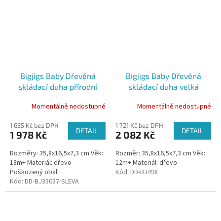
Bigjigs Baby Dřevěná
Bigjigs Baby Dřevěná
skládací duha přírodní
skládací duha velká
velká poškozený obal
Momentálně nedostupné
Momentálně nedostupné
1 635 Kč bez DPH
1 721 Kč bez DPH
DETAIL
DETAIL
1 978 Kč
2 082 Kč
Rozměry: 35,8x16,5x7,3 cm Věk:
Rozměr: 35,8x16,5x7,3 cm Věk:
18m+ Materiál: dřevo
12m+ Materiál: dřevo
Poškozený obal
Kód:
DD-BJ498
Kód:
DD-BJ33037-SLEVA