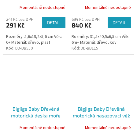
Momentálně nedostupné
Momentálně nedostupné
241 Kč bez DPH
694 Kč bez DPH
DETAIL
DETAIL
291 Kč
840 Kč
Rozměry: 5,6x19,2x5,6 cm Věk:
Rozměry: 31,5x40,5x6,5 cm Věk:
0+ Materiál: dřevo, plast
6m+ Materiál: dřevo, kov
Kód:
DD-BB550
Kód:
DD-BB115
Bigjigs Baby Dřevěná
Bigjigs Baby Dřevěná
motorická deska moře
motorická nasazovací věž
králíček
Momentálně nedostupné
Momentálně nedostupné