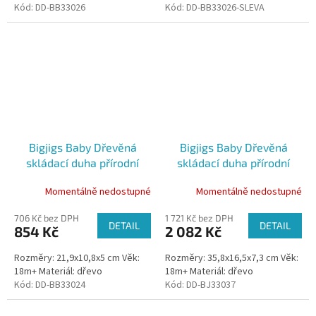
Kód:
DD-BB33026
Kód:
DD-BB33026-SLEVA
Bigjigs Baby Dřevěná
Bigjigs Baby Dřevěná
skládací duha přírodní
skládací duha přírodní
velká
Momentálně nedostupné
Momentálně nedostupné
706 Kč bez DPH
1 721 Kč bez DPH
DETAIL
DETAIL
854 Kč
2 082 Kč
Rozměry: 21,9x10,8x5 cm Věk:
Rozměry: 35,8x16,5x7,3 cm Věk:
18m+ Materiál: dřevo
18m+ Materiál: dřevo
Kód:
DD-BB33024
Kód:
DD-BJ33037