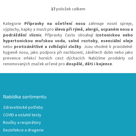
nosu konvičkou Rhino Horn™ je...
17
položek celkem
O
v
l
Kategorie
Přípravky na ošetření nosu
zahrnuje nosní spreje,
á
výplachy, kapky a masti pro
úlevu při rýmě, alergii, ucpaném nosu a
d
podráždění sliznic
. Přípravky často obsahují
izotonickou nebo
a
hypertonickou mořskou vodu
,
solné roztoky
,
esenciální oleje
c
nebo
protizánětlivé a zvlhčující složky
. Jsou vhodné k pravidelné
í
hygieně nosu, jako podpora při nachlazení, zánětech dutin nebo jako
p
prevence infekcí horních cest dýchacích. Nabízíme produkty od
r
renomovaných značek určené pro
dospělé, děti i kojence
.
v
k
Z
y
á
v
p
ý
a
Nabídka sortimentu
p
t
i
Zdravotnické potřeby
í
s
COVID a ostatní testy
u
Roušky a respirátory
Dezinfekce a drogerie