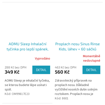
AOMU Sleep Inhalační
Proplach nosu Sinus Rinse
tyčinka pro lepší spánek,
Kids, láhev + 60 sáčků
2,5ml
Momentálně
Vyprodáno
Průměrné
Průměrné
nedostupné
hodnocení
hodnocení
288 Kč bez DPH
463 Kč bez DPH
produktu
produktu
DETAIL
DETAIL
349 Kč
560 Kč
je
je
5,0
5,0
AOMU Sleep je inhalační tyčinka,
Zdravotnický přípravek na
z
z
se kterou budete lépe usínat i
proplach nosu. Důkladné
5
5
spát.
vyčištění nosních dutin solným
hvězdiček.
hvězdiček.
Kód:
OM99817E23
roztokem. Proplach nosu je
běžnou součástí každodenní
Kód:
8601
hygieny. Sáčky neobsahují