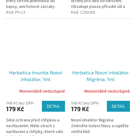
který strčíte jednoduše do
určený pro děti od narození.
kapsy, umí hotové zázraky.
Obsahuje pouze přírodní sůl a
Aromatické oleje obsažené v
Kód:
PV-13
vodu. Hydratuje nosní dírky pro
Kód:
CZ61001
této malé tyčince vnesou do
bezproblémové odsávání hlenů
vašeho...
Herbatica Imunita Nosní
Herbatica Nosní inhalátor
inhalátor, 1ml
Migréna, 1ml
Momentálně nedostupné
Momentálně nedostupné
148 Kč bez DPH
148 Kč bez DPH
DETAIL
DETAIL
179 Kč
179 Kč
Silná ochrana před chřipkou a
Nosní inhalátor Migréna:
nachlazením. Máte strach z
Zmírněte bolest hlavy a najděte
nachlazení a chřipky, které vám
vnitřní klid.