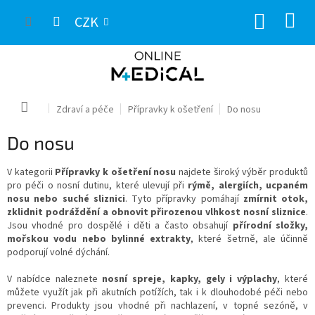
Přejít
NÁKUP
na
CZK
obsah
KOŠÍK
Domů
Zdraví a péče
Přípravky k ošetření
Do nosu
Do nosu
V kategorii
Přípravky k ošetření nosu
najdete široký výběr produktů
pro péči o nosní dutinu, které ulevují při
rýmě, alergiích, ucpaném
nosu nebo suché sliznici
. Tyto přípravky pomáhají
zmírnit otok,
zklidnit podráždění a obnovit přirozenou vlhkost nosní sliznice
.
Jsou vhodné pro dospělé i děti a často obsahují
přírodní složky,
mořskou vodu nebo bylinné extrakty
, které šetrně, ale účinně
podporují volné dýchání.
V nabídce naleznete
nosní spreje, kapky, gely i výplachy
, které
můžete využít jak při akutních potížích, tak i k dlouhodobé péči nebo
prevenci. Produkty jsou vhodné při nachlazení, v topné sezóně, v