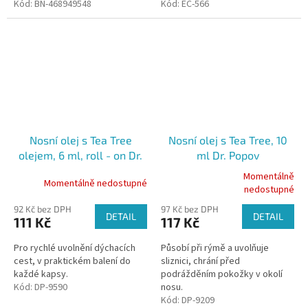
Kód:
BN-468949548
oleji určený pro péči o nos,
Kód:
EC-566
zejména nosních...
Nosní olej s Tea Tree
Nosní olej s Tea Tree, 10
olejem, 6 ml, roll - on Dr.
ml Dr. Popov
Popov
Momentálně
Momentálně nedostupné
Průměrné
nedostupné
hodnocení
92 Kč bez DPH
97 Kč bez DPH
produktu
DETAIL
DETAIL
111 Kč
117 Kč
je
5,0
Pro rychlé uvolnění dýchacích
Působí při rýmě a uvolňuje
z
cest, v praktickém balení do
sliznici, chrání před
5
každé kapsy.
podrážděním pokožky v okolí
hvězdiček.
Kód:
DP-9590
nosu.
Kód:
DP-9209