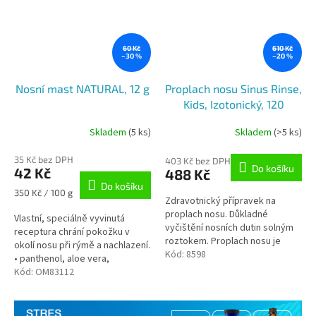
60 Kč
610 Kč
–30 %
–20 %
Nosní mast NATURAL, 12 g
Proplach nosu Sinus Rinse,
Kids, Izotonický, 120
náhradních sáčků
Skladem
(5 ks)
Skladem
(>5 ks)
35 Kč bez DPH
403 Kč bez DPH
Do košíku
42 Kč
488 Kč
Do košíku
Měrná
350 Kč / 100 g
Zdravotnický přípravek na
cena:
proplach nosu. Důkladné
Vlastní, speciálně vyvinutá
vyčištění nosních dutin solným
receptura chrání pokožku v
roztokem. Proplach nosu je
okolí nosu při rýmě a nachlazení.
běžnou součástí každodenní
Kód:
8598
• panthenol, aloe vera,
hygieny. Sáčky neobsahují
bisabolol, alantoin, zinek,
Kód:
OM83112
konzervační...
eukalyptus, mandlový olej,
měsíček...