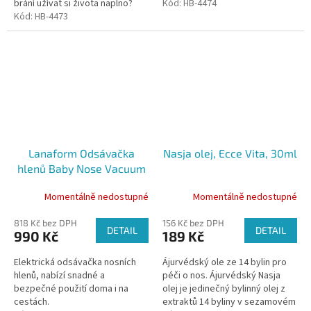
brání užívat si života naplno?
Kód:
HB-4474
Trápí vás oslabená imunita a
Kód:
HB-4473
nemoci se na vás doslova...
Lanaform Odsávačka
Nasja olej, Ecce Vita, 30ml
hlenů Baby Nose Vacuum
Momentálně nedostupné
Momentálně nedostupné
818 Kč bez DPH
156 Kč bez DPH
DETAIL
DETAIL
990 Kč
189 Kč
Elektrická odsávačka nosních
Ájurvédský ole ze 14 bylin pro
hlenů, nabízí snadné a
péči o nos. Ájurvédský Nasja
bezpečné použití doma i na
olej je jedinečný bylinný olej z
cestách.
extraktů 14 byliny v sezamovém