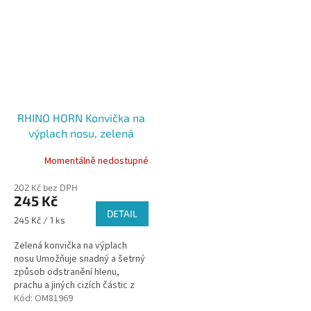
konzervační...
RHINO HORN Konvička na
výplach nosu, zelená
Momentálně nedostupné
202 Kč bez DPH
245 Kč
DETAIL
Měrná
245 Kč / 1 ks
cena:
Zelená konvička na výplach
nosu Umožňuje snadný a šetrný
způsob odstranění hlenu,
prachu a jiných cizích částic z
oblasti nosních dutin Výplach
Kód:
OM81969