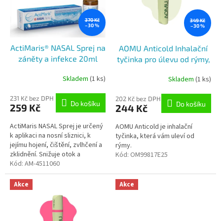
k
s
t
p
370 Kč
349 Kč
ů
–30 %
–30 %
r
o
ActiMaris® NASAL Sprej na
AOMU Anticold Inhalační
d
záněty a infekce 20ml
tyčinka pro úlevu od rýmy,
u
2,5ml
k
Skladem
(1 ks)
Skladem
(1 ks)
Průměrné
t
hodnocení
ů
produktu
231 Kč bez DPH
202 Kč bez DPH
Do košíku
Do košíku
259 Kč
244 Kč
je
5,0
ActiMaris NASAL Sprej je určený
z
AOMU Anticold je inhalační
k aplikaci na nosní sliznici, k
5
tyčinka, která vám uleví od
jejímu hojení, čištění, zvlhčení a
hvězdiček.
rýmy.
zklidnění. Snižuje otok a
Kód:
OM99817E25
obnovuje nosní průchodnost.
Kód:
AM-4511060
Napomáhá čištění od...
Akce
Akce