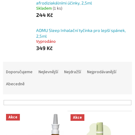
afrodiziakálními účinky, 2,5ml
Skladem
(1 ks)
244 Kč
AOMU Sleep Inhalační tyčinka pro lepší spánek,
2,5ml
Vyprodáno
349 Kč
Ř
a
Doporučujeme
Nejlevnější
Nejdražší
Nejprodávanější
z
e
Abecedně
n
í
p
r
V
o
Akce
Akce
ý
d
p
u
i