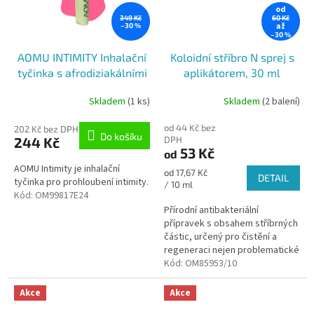
od
349 Kč
60 Kč
až
–30 %
–30 %
AOMU INTIMITY Inhalační
Koloidní stříbro N sprej s
tyčinka s afrodiziakálními
aplikátorem, 30 ml
účinky, 2,5ml
Skladem
(1 ks)
Skladem
(2 balení)
od 44 Kč bez
202 Kč bez DPH
Do košíku
244 Kč
DPH
53 Kč
od
AOMU Intimity je inhalační
Měrná
od 17,67 Kč
DETAIL
tyčinka pro prohloubení intimity.
cena:
/ 10 ml
Kód:
OM99817E24
Přírodní antibakteriální
přípravek s obsahem stříbrných
částic, určený pro čistění a
regeneraci nejen problematické
pleti. Přispívá k normální funkci
Kód:
OM85953/10
pokožky a jejímu...
Akce
Akce