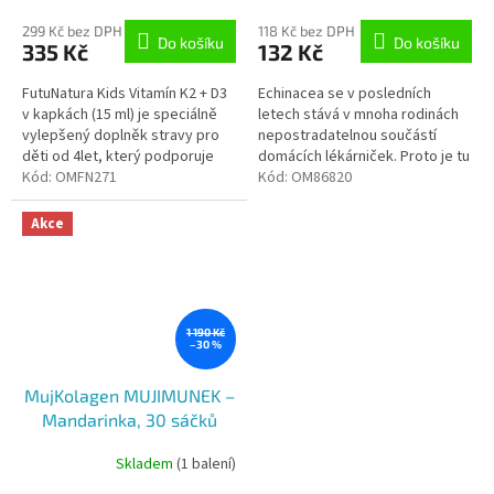
hodnocení
produktu
299 Kč bez DPH
118 Kč bez DPH
Do košíku
Do košíku
335 Kč
132 Kč
je
5,0
FutuNatura Kids Vitamín K2 + D3
Echinacea se v posledních
z
v kapkách (15 ml) je speciálně
letech stává v mnoha rodinách
5
vylepšený doplněk stravy pro
nepostradatelnou součástí
hvězdiček.
děti od 4let, který podporuje
domácích lékárniček. Proto je tu
zdravý růst a vývoj. Kombinace
Kód:
OMFN271
pro vás a vaše děti speciální
Kód:
OM86820
vitamínů K2 a D3 je...
tinkturu, která neobsahuje
žádný...
Akce
1 190 Kč
–30 %
MujKolagen MUJIMUNEK –
Mandarinka, 30 sáčků
Skladem
(1 balení)