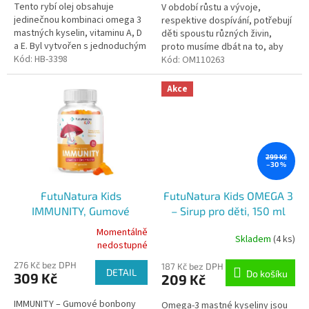
Tento rybí olej obsahuje
V období růstu a vývoje,
jedinečnou kombinaci omega 3
respektive dospívání, potřebují
mastných kyselin, vitaminu A, D
děti spoustu různých živin,
a E. Byl vytvořen s jednoduchým
proto musíme dbát na to, aby
cílem - nabídnout co nejčistší
Kód:
HB-3398
denně konzumovaly dostatečné
Kód:
OM110263
víceúčelovou schopnost
množství...
Omega...
Akce
299 Kč
–30 %
FutuNatura Kids
FutuNatura Kids OMEGA 3
IMMUNITY, Gumové
– Sirup pro děti, 150 ml
bonbony na podporu
Momentálně
Skladem
(4 ks)
Průměrné
imunity pro děti, 60ks
nedostupné
hodnocení
276 Kč bez DPH
produktu
187 Kč bez DPH
DETAIL
Do košíku
309 Kč
209 Kč
je
5,0
IMMUNITY – Gumové bonbony
Omega-3 mastné kyseliny jsou
z