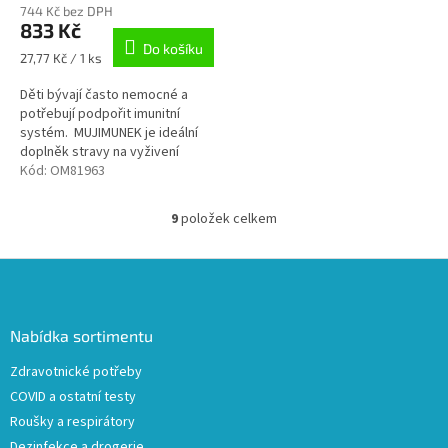
744 Kč bez DPH
833 Kč
Do košíku
Měrná
27,77 Kč / 1 ks
cena:
Děti bývají často nemocné a
potřebují podpořit imunitní
systém. MUJIMUNEK je ideální
doplněk stravy na vyživení
kostí, dásní a zubů, ale také na
Kód:
OM81963
podporu trávení, soustředění
a...
9
položek celkem
O
v
l
Z
á
á
d
p
a
a
Nabídka sortimentu
c
t
í
Zdravotnické potřeby
í
p
COVID a ostatní testy
r
v
Roušky a respirátory
k
Dezinfekce a drogerie