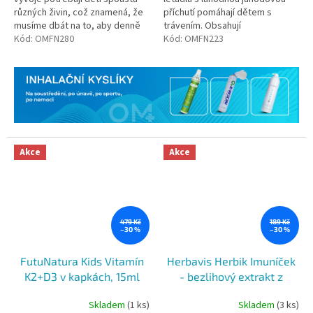
různých živin, což znamená, že
příchutí pomáhají dětem s
musíme dbát na to, aby denně
trávením. Obsahují
konzumovaly dostatečné
Kód:
OMFN280
mikrobiologickou kulturu a
Kód:
OMFN223
množství všech pro ně...
vitamíny skupiny B, které
přispívají k rovnováze...
Akce
Akce
479 Kč
189 Kč
–30 %
–30 %
FutuNatura Kids Vitamín
Herbavis Herbik Imuníček
K2+D3 v kapkách, 15ml
- bezlihový extrakt z
Echinacey, 100 ml
Skladem
(1 ks)
Skladem
(3 ks)
Průměrné