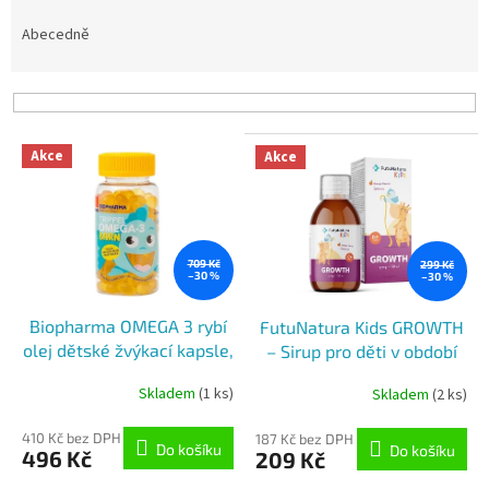
z
e
Abecedně
n
í
p
r
V
o
Akce
Akce
ý
d
p
u
i
k
s
t
p
709 Kč
299 Kč
ů
–30 %
–30 %
r
o
Biopharma OMEGA 3 rybí
FutuNatura Kids GROWTH
d
olej dětské žvýkací kapsle,
– Sirup pro děti v období
u
120kapslí
růstu, 150 ml
k
Skladem
(1 ks)
Skladem
(2 ks)
t
ů
410 Kč bez DPH
187 Kč bez DPH
Do košíku
Do košíku
496 Kč
209 Kč