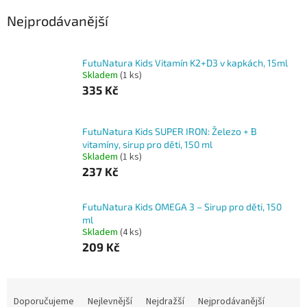
Nejprodávanější
FutuNatura Kids Vitamín K2+D3 v kapkách, 15ml
Skladem
(1 ks)
335 Kč
FutuNatura Kids SUPER IRON: Železo + B
vitamíny, sirup pro děti, 150 ml
Skladem
(1 ks)
237 Kč
FutuNatura Kids OMEGA 3 – Sirup pro děti, 150
ml
Skladem
(4 ks)
209 Kč
Ř
a
Doporučujeme
Nejlevnější
Nejdražší
Nejprodávanější