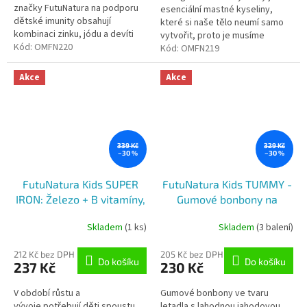
značky FutuNatura na podporu
esenciální mastné kyseliny,
5
dětské imunity obsahují
které si naše tělo neumí samo
hvězdiček.
kombinaci zinku, jódu a devíti
vytvořit, proto je musíme
vitamínů, které posilují imunitní
Kód:
OMFN220
přijímat do těla spolu s pestrou
Kód:
OMFN219
systém a nabízejí i mnoho
a vyváženou stravou....
dalších...
Akce
Akce
339 Kč
329 Kč
–30 %
–30 %
FutuNatura Kids SUPER
FutuNatura Kids TUMMY -
IRON: Železo + B vitamíny,
Gumové bonbony na
sirup pro děti, 150 ml
podporu trávení pro děti,
Skladem
(1 ks)
Skladem
(3 balení)
30ks
212 Kč bez DPH
205 Kč bez DPH
Do košíku
Do košíku
237 Kč
230 Kč
V období růstu a
Gumové bonbony ve tvaru
vývoje potřebují děti spoustu
letadla s lahodnou jahodovou