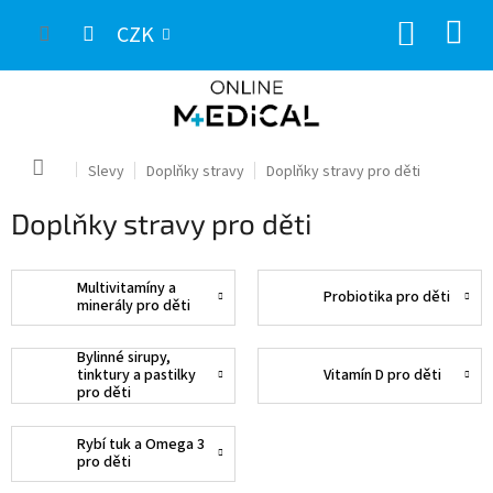
Přejít
NÁKUP
na
CZK
obsah
KOŠÍK
Domů
Slevy
Doplňky stravy
Doplňky stravy pro děti
Doplňky stravy pro děti
Multivitamíny a
Probiotika pro děti
minerály pro děti
Bylinné sirupy,
tinktury a pastilky
Vitamín D pro děti
pro děti
Rybí tuk a Omega 3
pro děti