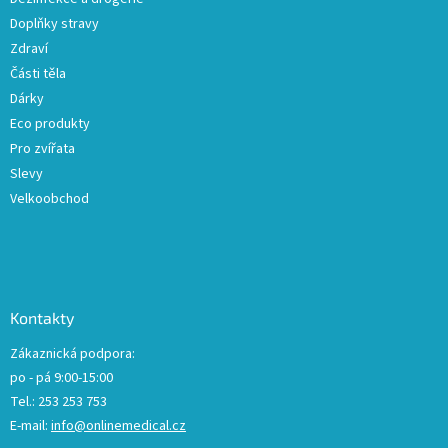
y
Doplňky stravy
v
ý
Zdraví
p
Části těla
i
Dárky
s
u
Eco produkty
Pro zvířata
Slevy
Velkoobchod
Kontakty
Zákaznická podpora:
po - pá 9:00-15:00
Tel.: 253 253 753
E-mail:
info@onlinemedical.cz