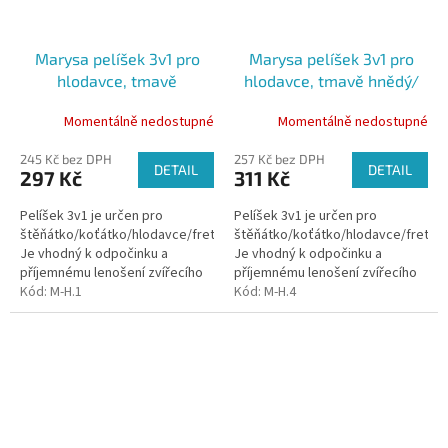
Marysa pelíšek 3v1 pro
Marysa pelíšek 3v1 pro
hlodavce, tmavě
hlodavce, tmavě hnědý/
hnědý/světle zelený
žlutý
Momentálně nedostupné
Momentálně nedostupné
245 Kč bez DPH
257 Kč bez DPH
DETAIL
DETAIL
297 Kč
311 Kč
Pelíšek 3v1 je určen pro
Pelíšek 3v1 je určen pro
štěňátko/koťátko/hlodavce/fretku.
štěňátko/koťátko/hlodavce/fretku.
Je vhodný k odpočinku a
Je vhodný k odpočinku a
příjemnému lenošení zvířecího
příjemnému lenošení zvířecího
mazlíčka, který ocení své
Kód:
M-H.1
mazlíčka, který ocení své
Kód:
M-H.4
soukromí.
soukromí.