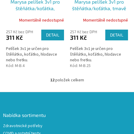
Marysa pelíšek 3v1 pro
Marysa pelíšek 3v1 pro
štěňátka/koťátka,
štěňátka/koťátka, tmavě
fialový/světle zelený
zelený/světle tyrkysový
Momentálně nedostupné
Momentálně nedostupné
257 Kč bez DPH
257 Kč bez DPH
DETAIL
DETAIL
311 Kč
311 Kč
Pelíšek 3v1 je určen pro
Pelíšek 3v1 je určen pro
štěňátko, koťátko, hlodavce
štěňátko, koťátko, hlodavce
nebo fretku.
nebo fretku.
Kód:
M-B.4
Kód:
M-B.25
12
položek celkem
O
v
l
Z
á
á
d
p
a
a
Nabídka sortimentu
c
t
í
Zdravotnické potřeby
í
p
COVID a ostatní testy
r