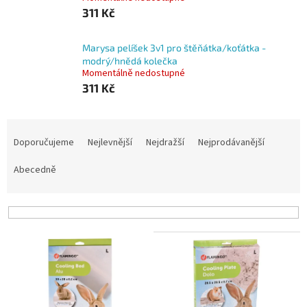
311 Kč
Marysa pelíšek 3v1 pro štěňátka/koťátka -
modrý/hnědá kolečka
Momentálně nedostupné
311 Kč
Ř
a
Doporučujeme
Nejlevnější
Nejdražší
Nejprodávanější
z
e
Abecedně
n
í
p
r
V
o
ý
d
p
u
i
k
s