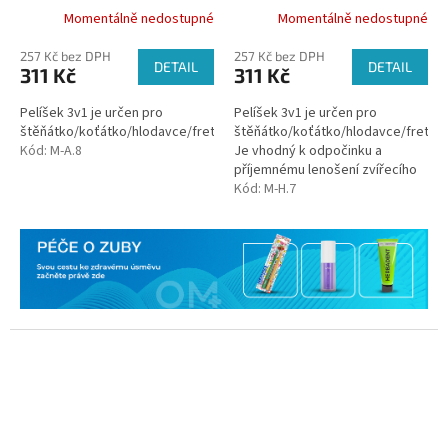
Momentálně nedostupné
Momentálně nedostupné
257 Kč bez DPH
257 Kč bez DPH
DETAIL
DETAIL
311 Kč
311 Kč
Pelíšek 3v1 je určen pro
Pelíšek 3v1 je určen pro
štěňátko/koťátko/hlodavce/fretku.
štěňátko/koťátko/hlodavce/fretku.
Kód:
M-A.8
Je vhodný k odpočinku a
příjemnému lenošení zvířecího
mazlíčka, který ocení své
Kód:
M-H.7
soukromí.