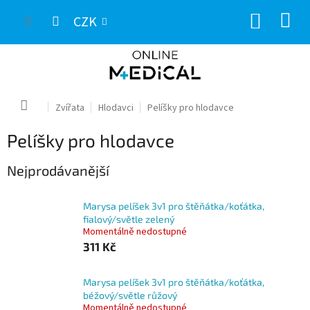
Přejít
NÁKUP
na
CZK
obsah
KOŠÍK
Domů
Zvířata
Hlodavci
Pelíšky pro hlodavce
Pelíšky pro hlodavce
Nejprodávanější
Marysa pelíšek 3v1 pro štěňátka/koťátka,
fialový/světle zelený
Momentálně nedostupné
311 Kč
Marysa pelíšek 3v1 pro štěňátka/koťátka,
béžový/světle růžový
Momentálně nedostupné