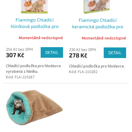
t
p
ů
r
o
Flamingo Chladící
Flamingo Chladící
d
hliníková podložka pro
keramická podložka pro
u
hlodavce vel. L
hlodavce L 28x20x0,7cm
k
Momentálně nedostupné
Momentálně nedostupné
30x20x0,2cm
t
ů
254 Kč bez DPH
230 Kč bez DPH
DETAIL
DETAIL
307 Kč
278 Kč
Chladící podložka pro hlodavce
Chladící podložka pro hlodavce.
vyrobená z hliníku.
Kód:
FLA-210282
Kód:
FLA-210287