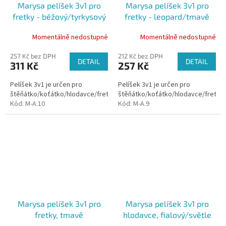
Marysa pelíšek 3v1 pro
Marysa pelíšek 3v1 pro
fretky - béžový/tyrkysový
fretky - leopard/tmavě
růžový
Momentálně nedostupné
Momentálně nedostupné
257 Kč bez DPH
212 Kč bez DPH
DETAIL
DETAIL
311 Kč
257 Kč
Pelíšek 3v1 je určen pro
Pelíšek 3v1 je určen pro
štěňátko/koťátko/hlodavce/fretku.
štěňátko/koťátko/hlodavce/fretku.
Kód:
M-A.10
Kód:
M-A.9
Marysa pelíšek 3v1 pro
Marysa pelíšek 3v1 pro
fretky, tmavě
hlodavce, fialový/světle
hnědý/hnědé kytičky
zelený