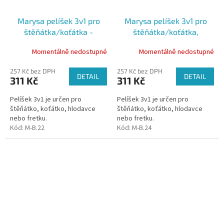
Marysa pelíšek 3v1 pro
Marysa pelíšek 3v1 pro
štěňátka/koťátka -
štěňátka/koťátka,
modrý/hnědá kolečka
béžový/světle růžový
Momentálně nedostupné
Momentálně nedostupné
257 Kč bez DPH
257 Kč bez DPH
DETAIL
DETAIL
311 Kč
311 Kč
Pelíšek 3v1 je určen pro
Pelíšek 3v1 je určen pro
štěňátko, koťátko, hlodavce
štěňátko, koťátko, hlodavce
nebo fretku.
nebo fretku.
Kód:
M-B.22
Kód:
M-B.24