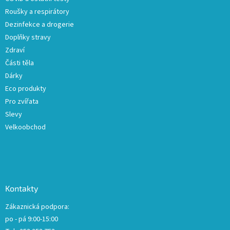
v
Roušky a respirátory
k
Dezinfekce a drogerie
y
Doplňky stravy
v
ý
Zdraví
p
Části těla
i
Dárky
s
u
Eco produkty
Pro zvířata
Slevy
Velkoobchod
Kontakty
Zákaznická podpora:
po - pá 9:00-15:00