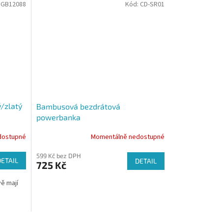
1GB12088
Kód:
CD-SR01
/zlatý
Bambusová bezdrátová
powerbanka
dostupné
Momentálně nedostupné
599 Kč bez DPH
DETAIL
DETAIL
725 Kč
ě mají