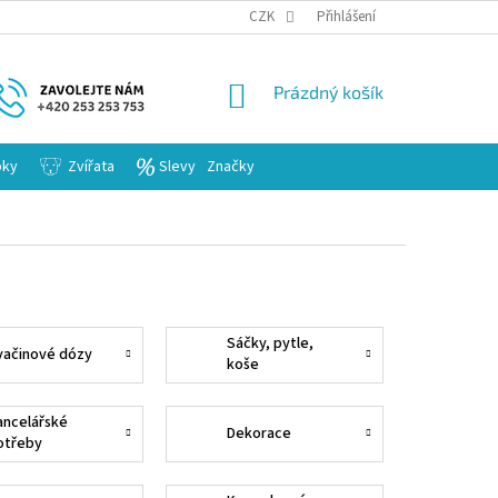
KARIERA
CZK
Přihlášení
NÁKUPNÍ
Prázdný košík
KOŠÍK
bky
Zvířata
Slevy
Značky
Sáčky, pytle,
vačinové dózy
koše
ancelářské
Dekorace
otřeby