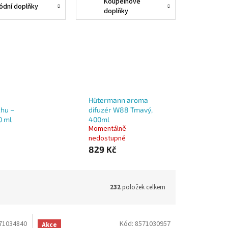
Koupelnové
ódní doplňky
doplňky
Hütermann aroma
hu –
difuzér W88 Tmavý,
0 ml
400ml
Momentálně
nedostupné
829 Kč
232
položek celkem
71034840
Kód:
8571030957
Akce