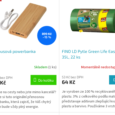
899 Kč
–15 %
usová powerbanka
FINO LD Pytle Green Life Ea
35L, 22 ks
Skladem
(1 ks)
Momentálně nedostu
53 Kč bez DPH
 bez DPH
Do košíku
64 Kč
 Kč
Je vyroben ze 100 % recyklované
te na cesty nebo jste mimo kancelář?
plastu. 3% z celkového podílu mat
e si tuto originální přenosnou
představuje aditivum zlepšující kva
anku, která zajistí, že Váš chytrý
plastu a barvivo. Používáme 3 vrs
n bude vždy plný energie.
technologii, abychom...