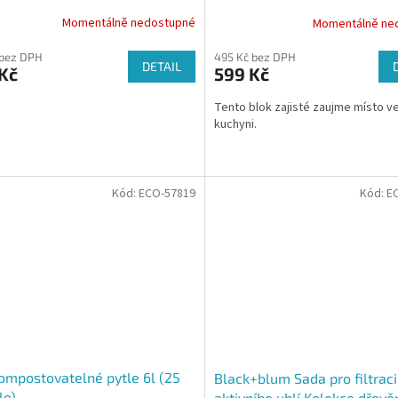
Momentálně nedostupné
Momentálně ne
 bez DPH
495 Kč bez DPH
DETAIL
Kč
599 Kč
Tento blok zajisté zaujme místo ve
kuchyni.
Kód:
ECO-57819
Kód:
E
ompostovatelné pytle 6l (25
Black+blum Sada pro filtraci
le)
aktivního uhlí Kolekce dřev