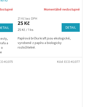
Momentálně nedostupné
dostupné
21 Kč bez DPH
25 Kč
DETAIL
DETAIL
Měrná
25 Kč / 1 ks
cena:
Papírová brčka kraft jsou ekologické,
cesty,
vyrobené z papíru a biologicky
rafa a
rozložitelné.
e o
le
CO-K1075
Kód:
ECO-K1077