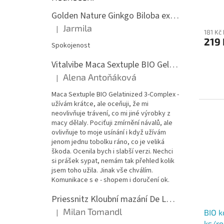
Golden Nature Ginkgo Biloba extrakt 50:1 60mg, 100 kapslí
Jarmila
|
Hodnocení produktu je 5 z 5 hvězdiček.
181 Kč
219 
Spokojenost
Vitalvibe Maca Sextuple BIO Gelatinized 3-Complex, 60 kapslí
Alena Antoňáková
|
Hodnocení produktu je 5 z 5 hvězdiček.
Maca Sextuple BIO Gelatinized 3-Complex -
užívám krátce, ale oceňuji, že mi
neovlivňuje trávení, co mi jiné výrobky z
macy dělaly. Pociťuji zmírnění návalů, ale
ovlivňuje to moje usínání i když užívám
jenom jednu tobolku ráno, co je veliká
škoda. Ocenila bych i slabší verzi. Nechci
si prášek sypat, nemám tak přehled kolik
jsem toho užila. Jinak vše chválím.
Komunikace s e - shopem i doručení ok.
Priessnitz Kloubní mazání De Luxe, 200ml
Milan Tomandl
BIO k
|
Hodnocení produktu je 5 z 5 hvězdiček.
ks/ro