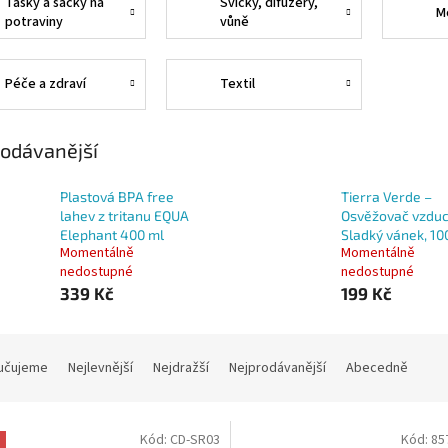
Tašky a sáčky na
Svíčky, difuzéry,
M
potraviny
vůně
Péče a zdraví
Textil
odávanější
Plastová BPA free
Tierra Verde –
lahev z tritanu EQUA
Osvěžovač vzduc
Elephant 400 ml
Sladký vánek, 10
Momentálně
Momentálně
nedostupné
nedostupné
339 Kč
199 Kč
učujeme
Nejlevnější
Nejdražší
Nejprodávanější
Abecedně
Kód:
CD-SR03
Kód:
85