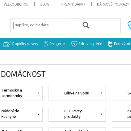
VELKOOBCHOD
BLOG
FIREMNÍ DÁRKY
DÁRKOVÉ POUKAZY
HLEDAT
Doplňky stravy
Drogerie
Zdraví a péče
Eco výro
 DOMÁCNOST
Termosky a
Láhve na vodu
S
termohrnky
Nádobí do
ECO Party
K
kuchyně
produkty
p