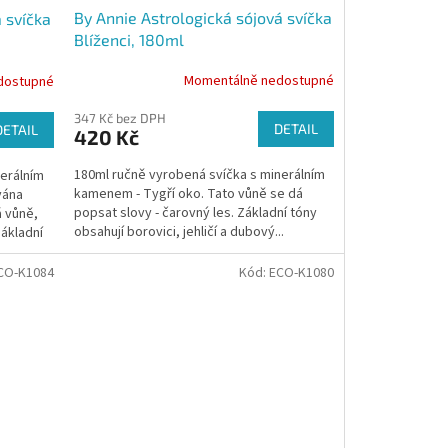
By Annie Astrologická sójová svíčka
 svíčka
Blíženci, 180ml
Momentálně nedostupné
dostupné
347 Kč bez DPH
DETAIL
DETAIL
420 Kč
180ml ručně vyrobená svíčka s minerálním
nerálním
kamenem - Tygří oko. Tato vůně se dá
vána
popsat slovy - čarovný les. Základní tóny
 vůně,
obsahují borovici, jehličí a dubový...
Základní
CO-K1084
Kód:
ECO-K1080