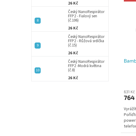
ý
í
26 Kč
p
p
Český NanoRespirátor
i
r
FFP2 - Fialový sen
(č.106)
s
o
p
d
26 Kč
r
u
Český NanoRespirátor
o
FFP2 - Růžová srdíčka
k
(č.15)
d
t
26 Kč
u
ů
Bamb
k
Český NanoRespirátor
FFP2 -Modrá květina
t
(č.8)
ů
26 Kč
631 Kč
764
Vyráží
Poříďt
powerb
telefo