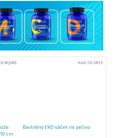
CD-BQ065
Kód:
CD-SR15
Bavlněný EKO sáček na pečivo
nože
 10 cm