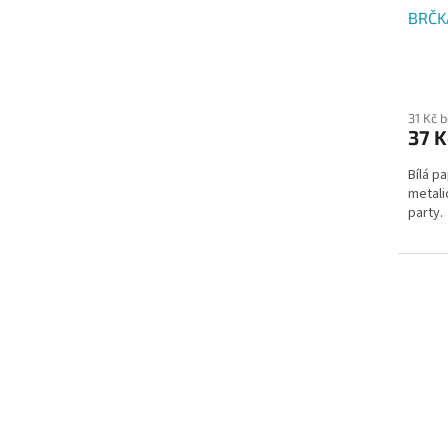
BRČKA
31 Kč 
37 K
Bílá p
metali
party.