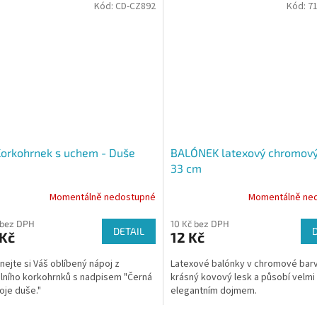
Kód:
CD-CZ892
Kód:
7
Korkohrnek s uchem - Duše
BALÓNEK latexový chromový
33 cm
Momentálně nedostupné
Momentálně ne
 bez DPH
10 Kč bez DPH
DETAIL
 Kč
12 Kč
nejte si Váš oblíbený nápoj z
Latexové balónky v chromové barv
álního korkohrnků s nadpisem "Černá
krásný kovový lesk a působí velmi
oje duše."
elegantním dojmem.