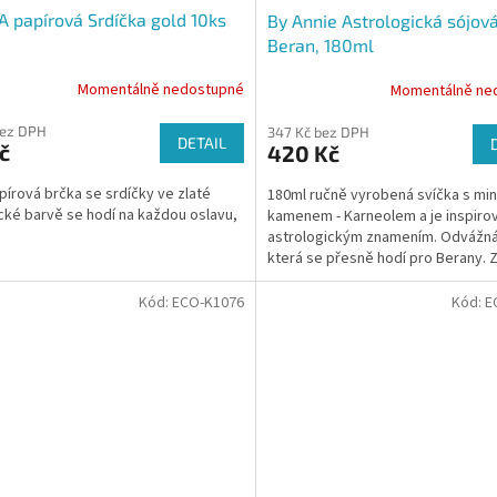
 papírová Srdíčka gold 10ks
By Annie Astrologická sójová
Beran, 180ml
Momentálně nedostupné
Momentálně ne
bez DPH
347 Kč bez DPH
DETAIL
č
420 Kč
apírová brčka se srdíčky ve zlaté
180ml ručně vyrobená svíčka s mi
cké barvě se hodí na každou oslavu,
kamenem - Karneolem a je inspiro
astrologickým znamením. Odvážná
která se přesně hodí pro Berany. 
tóny...
Kód:
ECO-K1076
Kód:
E