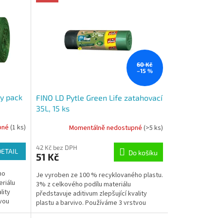
60 Kč
–15 %
sy pack
FINO LD Pytle Green Life zatahovací
35L, 15 ks
pné
(1 ks)
Momentálně nedostupné
(>5 ks)
42 Kč bez DPH
DETAIL
Do košíku
51 Kč
ho
Je vyroben ze 100 % recyklovaného plastu.
eriálu
3% z celkového podílu materiálu
lity
představuje aditivum zlepšující kvality
tvou
plastu a barvivo. Používáme 3 vrstvou
technologii, abychom...