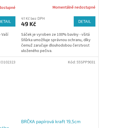
Momentálně nedostupné
dostupné
41 Kč bez DPH
DETAIL
DETAIL
49 Kč
Sáček je vyroben ze 100% bavlny - všitá
 Vaší
šňůrka umožňuje správnou ochranu, díky
čemuž zaručuje dlouhodobou čerstvost
uloženého pečiva.
CO102323
Kód:
55SPP9031
BRČKA papírová kraft 19,5cm
ěného