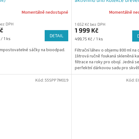
uhlí, 4 ks
Momentálně nedostupné
Momentálně ne
bez DPH
1 652 Kč bez DPH
č
1 999 Kč
DETAIL
Měrná
 / 1 ks
499,75 Kč / 1 ks
cena:
mpostovatelné sáčky na bioodpad.
Filtrační láhev o objemu 800 ml na 
1litrová ručně foukaná skleněná ka
filtrace na roky pro obojí. Jedná s
perfektní dárkovou sadu pro skvě
chutnající vodu na...
Kód:
55SPP7M019
Kód:
E