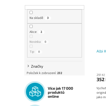
Na skladě
3
Akce
2
Novinka
0
Albi 
Tip
0
Značky
Položek k zobrazení:
232
291 Kč
352
Více jak 17 000
Vychut
produktů
origin
online
jako m