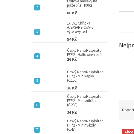
a
Fóliové návleky na
paže bílé, 100ks
n
86 Kč
e
l
1x 3v1 Chřipka
A/B/SARS-CoV-2
výtěrový test
54 Kč
Nejpr
Český NanoRespirátor
FFP2 - Halloween bílá
26 Kč
Český NanoRespirátor
FFP2 - Minikapky
(č.150)
26 Kč
Český NanoRespirátor
FFP2 - Minisrdíčka
Ř
(č.238)
a
Dopor
26 Kč
z
Český NanoRespirátor
e
FFP2 - Minihvězdy
V
n
(č.43)
Akce