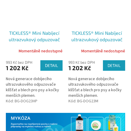
TICKLESS® Mini Nabíjecí
TICKLESS® Mini Nabíjecí
ultrazvukový odpuzovač
ultrazvukový odpuzovač
klíšťat pro psy a kočky Hot
klíšťat pro psy a kočky
Momentálně nedostupné
Momentálně nedostupné
peach
Marigold
993 Kč bez DPH
993 Kč bez DPH
DETAIL
DETAIL
1 202 Kč
1 202 Kč
Nová generace dobíjecího
Nová generace dobíjecího
ultrazvukového odpuzovače
ultrazvukového odpuzovače
klíšťat a blech pro psy a kočky
klíšťat a blech pro psy a kočky
menších plemen.
menších plemen.
Kód:
BG-DOG23HP
Kód:
BG-DOG23M