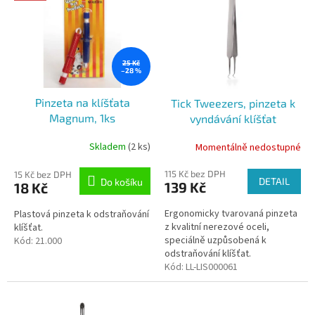
ý
d
p
u
i
k
s
t
p
25 Kč
ů
–28 %
r
o
Pinzeta na klíšťata
Tick Tweezers, pinzeta k
d
Magnum, 1ks
vyndávání klíšťat
u
k
Skladem
(2 ks)
Momentálně nedostupné
t
ů
115 Kč bez DPH
15 Kč bez DPH
DETAIL
Do košíku
139 Kč
18 Kč
Ergonomicky tvarovaná pinzeta
Plastová pinzeta k odstraňování
z kvalitní nerezové oceli,
klíšťat.
speciálně uzpůsobená k
Kód:
21.000
odstraňování klíšťat.
Kód:
LL-LIS000061