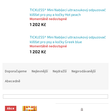
TICKLESS® Mini Nabíjecí ultrazvukový odpuzovač
klíšťat pro psy a kočky Hot peach
Momentálně nedostupné
1 202 Kč
TICKLESS® Mini Nabíjecí ultrazvukový odpuzovač
klíšťat pro psy a kočky Greek blue
Momentálně nedostupné
1 202 Kč
Ř
a
Doporučujeme
Nejlevnější
Nejdražší
Nejprodávanější
z
e
Abecedně
n
í
p
r
V
o
Akce