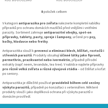
Kód:
BG-DOG23MG
Kód:
BG-DOG23OP
8
položek celkem
O
v
l
V kategorii
antiparazika pro zvířata
naleznete kompletní nabídku
á
přípravků pro ochranu domácích mazlíčků před vnějšími i vnitřními
d
parazity. Sortiment zahrnuje
antiparazitní obojky, spot-on
a
přípravky, tablety, pasty, spreje i šampony
, určené pro
psy,
c
kočky, hlodavce nebo fretky
.
í
p
Antiparazitika slouží k
prevenci a eliminaci blech, klíšťat, roztočů i
r
střevních parazitů
. Produkty obsahují
účinné látky jako fipronil,
v
permethrin, prazikvantel nebo ivermektin
, případně přírodní
k
extrakty (např. neem, levandule, tea tree). V nabídce najdete přípravky
y
pro různě velká zvířata a různá vývojová stádia
– od štěňat a koťat
v
po seniory.
ý
p
Antiparazitika je důležité používat
pravidelně během celé sezóny
i
výskytu parazitů
, případně po konzultaci s veterinářem. Některé
s
produkty slouží i jako doplňková ochrana při výskytu parazitů v
u
domácím prostředí.
Z