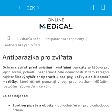
Přejít
NÁKUP
na
CZK
obsah
KOŠÍK
Domů
Zdraví a péče
Antiparazitika a repelenty
Antiparazika pro zvířata
Antiparazika pro zvířata
Ochrana zvířat před vnějšími i vnitřními parazity
je klíčová pro
jejich zdraví, pohodlí i bezpečnost celé domácnosti. V této kategorii
najdete
široký výběr antiparazitik pro psy, kočky a další domácí
mazlíčky
, které účinně pomáhají v boji proti blechám, klíšťatům,
roztočům nebo vnitřním červům.
Co zde najdete:
Spot-on pipety a obojky
– pohodlné řešení pro dlouhodobou
ochranu