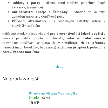
Tablety a pasty
– účinné proti vnitřním parazitům (např.
škrkavky, tasemnice)
Antiparazitní spreje a šampony
– vhodné při akutním
zamoření nebo jako doplňková péče
Přírodní alternativy
– s rostlinnými extrakty šetrné k
citlivějším zvířatům
Nabízené produkty jsou vhodné pro
preventivní i léčebné použití
a
můžete je vybírat podle
hmotnosti, věku a druhu zvířete
.
Pravidelné používání antiparazitik
minimalizuje riziko přenosu
nemocí
(např. boreliózy, babesiózy) a zároveň
přispívá k pohodlí a
zdraví vašeho mazlíčka
.
Více...
Nejprodávanější
Pinzeta na klíšťata Magnum, 1ks
Skladem
(2 ks)
18 Kč