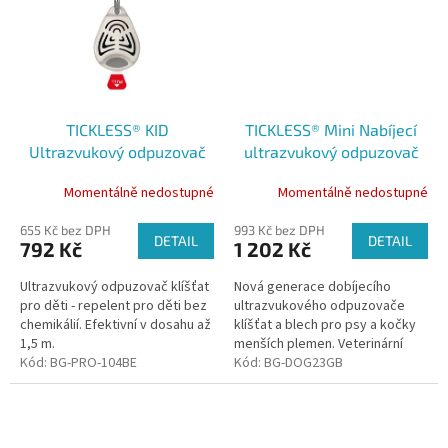
TICKLESS® KID
TICKLESS® Mini Nabíjecí
Ultrazvukový odpuzovač
ultrazvukový odpuzovač
klíšťat pro děti béžový
klíšťat pro psy a kočky
Momentálně nedostupné
Momentálně nedostupné
Greek blue
655 Kč bez DPH
993 Kč bez DPH
DETAIL
DETAIL
792 Kč
1 202 Kč
Ultrazvukový odpuzovač klíšťat
Nová generace dobíjecího
pro děti - repelent pro děti bez
ultrazvukového odpuzovače
chemikálií. Efektivní v dosahu až
klíšťat a blech pro psy a kočky
1,5 m.
menších plemen. Veterinární
Kód:
BG-PRO-104BE
technický prostředek.
Kód:
BG-DOG23GB