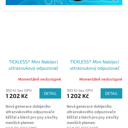
TICKLESS® Mini Nabíjecí
TICKLESS® Mini Nabíjecí
ultrazvukový odpuzovač
ultrazvukový odpuzovač
klíšťat pro psy a kočky
klíšťat pro psy a kočky
Momentálně nedostupné
Momentálně nedostupné
Mentha green
Organ purple
993 Kč bez DPH
993 Kč bez DPH
DETAIL
DETAIL
1 202 Kč
1 202 Kč
Nová generace dobíjecího
Nová generace dobíjecího
ultrazvukového odpuzovače
ultrazvukového odpuzovače
klíšťat a blech pro psy a kočky
klíšťat a blech pro psy a kočky
menších plemen.
menších plemen.