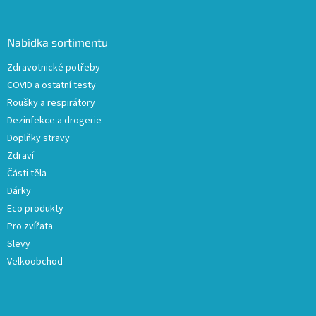
á
p
a
Nabídka sortimentu
t
Zdravotnické potřeby
í
COVID a ostatní testy
Roušky a respirátory
Dezinfekce a drogerie
Doplňky stravy
Zdraví
Části těla
Dárky
Eco produkty
Pro zvířata
Slevy
Velkoobchod