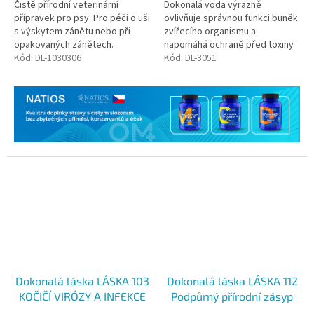
Čistě přírodní veterinární
Dokonalá voda výrazně
přípravek pro psy. Pro péči o uši
ovlivňuje správnou funkci buněk
s výskytem zánětu nebo při
zvířecího organismu a
opakovaných zánětech.
napomáhá ochraně před toxiny
Kód:
DL-1030306
a infekcemi. Napomáhá udržení
Kód:
DL-3051
přirozené bakteriální
rovnováhy. Dále...
Dokonalá láska LÁSKA 103
Dokonalá láska LÁSKA 112
KOČIČÍ VIRÓZY A INFEKCE
Podpůrný přírodní zásyp
Podpůrná inhalace pro
pro kočky, 50 g