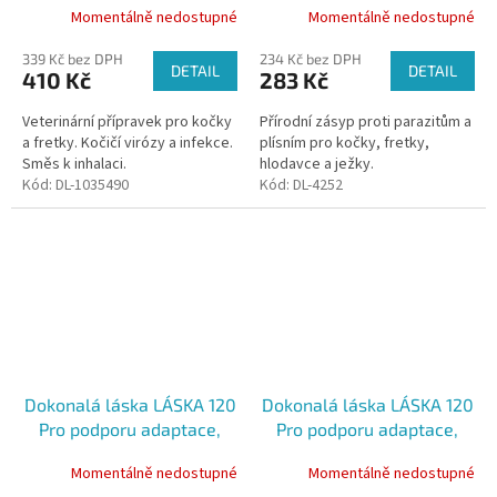
Momentálně nedostupné
Momentálně nedostupné
kočky a fretky, 5 ml
339 Kč bez DPH
234 Kč bez DPH
DETAIL
DETAIL
410 Kč
283 Kč
Veterinární přípravek pro kočky
Přírodní zásyp proti parazitům a
a fretky. Kočičí virózy a infekce.
plísním pro kočky, fretky,
Směs k inhalaci.
hlodavce a ježky.
Kód:
DL-1035490
Kód:
DL-4252
Dokonalá láska LÁSKA 120
Dokonalá láska LÁSKA 120
Pro podporu adaptace,
Pro podporu adaptace,
socializace a psychiky -
socializace a psychiky -
Momentálně nedostupné
Momentálně nedostupné
Pro kočky a fretky, 2 ml
Pro kočky a fretky, 5 ml