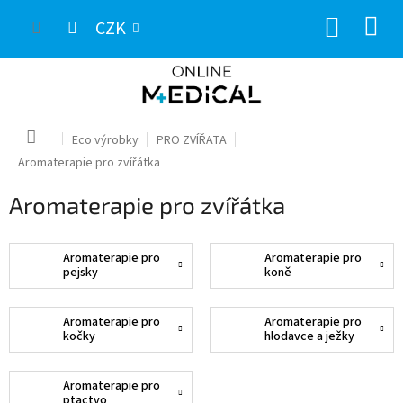
Přejít
NÁKUP
na
CZK
obsah
KOŠÍK
Domů
Eco výrobky
PRO ZVÍŘATA
Aromaterapie pro zvířátka
Aromaterapie pro zvířátka
Aromaterapie pro
Aromaterapie pro
pejsky
koně
Aromaterapie pro
Aromaterapie pro
kočky
hlodavce a ježky
Aromaterapie pro
ptactvo