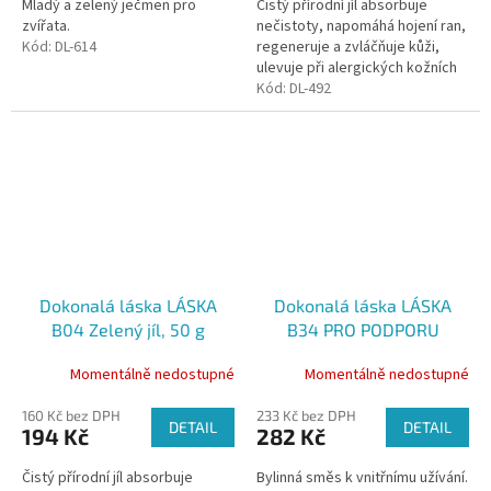
Mladý a zelený ječmen pro
Čistý přírodní jíl absorbuje
zvířata.
nečistoty, napomáhá hojení ran,
Kód:
DL-614
regeneruje a zvláčňuje kůži,
ulevuje při alergických kožních
reakcích a ekzémech.
Kód:
DL-492
Především ulevuje od svědění.
Dokonalá láska LÁSKA
Dokonalá láska LÁSKA
B04 Zelený jíl, 50 g
B34 PRO PODPORU
ČINNOSTI JATER, 100 g
Momentálně nedostupné
Momentálně nedostupné
160 Kč bez DPH
233 Kč bez DPH
DETAIL
DETAIL
194 Kč
282 Kč
Čistý přírodní jíl absorbuje
Bylinná směs k vnitřnímu užívání.