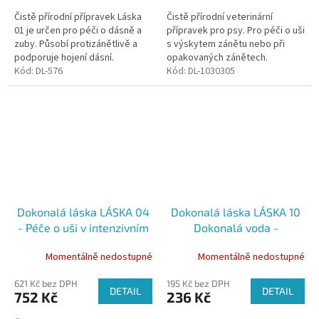
Čistě přírodní přípravek Láska
Čistě přírodní veterinární
01 je určen pro péči o dásně a
přípravek pro psy. Pro péči o uši
zuby. Působí protizánětlivě a
s výskytem zánětu nebo při
podporuje hojení dásní.
opakovaných zánětech.
Kód:
DL-576
Kód:
DL-1030305
Dokonalá láska LÁSKA 04
Dokonalá láska LÁSKA 10
- Péče o uši v intenzivním
Dokonalá voda -
režimu, 30 ml
Elektrochemicky
Momentálně nedostupné
Momentálně nedostupné
aktivovaná strukturovaná
voda, 100 ml
621 Kč bez DPH
195 Kč bez DPH
DETAIL
DETAIL
752 Kč
236 Kč