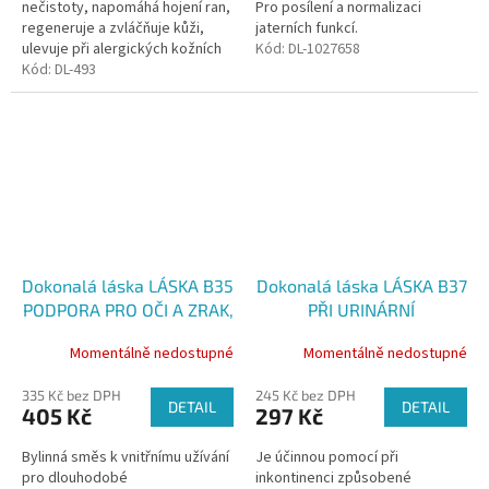
nečistoty, napomáhá hojení ran,
Pro posílení a normalizaci
regeneruje a zvláčňuje kůži,
jaterních funkcí.
ulevuje při alergických kožních
Kód:
DL-1027658
reakcích a ekzémech.
Kód:
DL-493
Především ulevuje od svědění.
Dokonalá láska LÁSKA B35
Dokonalá láska LÁSKA B37
PODPORA PRO OČI A ZRAK,
PŘI URINÁRNÍ
100 g
INKONTINENCI, 100 g
Momentálně nedostupné
Momentálně nedostupné
335 Kč bez DPH
245 Kč bez DPH
DETAIL
DETAIL
405 Kč
297 Kč
Bylinná směs k vnitřnímu užívání
Je účinnou pomocí při
pro dlouhodobé
inkontinenci způsobené