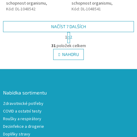
schopnost organismu,
schopnost organismu,
napomáhá šetrné
Kód:
DL-1048542
napomáhá šetrné
Kód:
DL-1048541
dekontaminaci močového
dekontaminaci močového
ústrojí a rozpouštění usazenin.
ústrojí a rozpouštění usazenin....
NAČÍST 7 DALŠÍCH
S
1
2
t
O
r
31
položek celkem
v
á
l
NAHORU
n
á
k
d
o
v
Z
a
á
c
á
n
í
p
í
p
a
Nabídka sortimentu
r
t
v
Zdravotnické potřeby
í
k
COVID a ostatní testy
y
v
Roušky a respirátory
ý
Dezinfekce a drogerie
p
Doplňky stravy
i