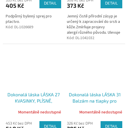
DETAIL
DETAIL
405 Kč
373 Kč
Podpůrný bylinný sprej pro
Jemný čistě přírodní zásyp je
ptactvo.
určený k zapracování do srsti a
Kód:
DL-1026689
kůže.Zmírňuje projevy
alergií různého původu. Ulevuje
při kožním diskomfortu a
Kód:
DL-1041032
zmírňuje svědění.Podporuje hojivé..
Dokonalá láska LÁSKA 27
Dokonalá láska LÁSKA 31
KVASINKY, PLÍSNĚ,
Balzám na tlapky pro
DEMODEX - podpůrný
ochranu a péči, 30 ml
Momentálně nedostupné
Momentálně nedostupné
zásyp, 90g
453 Kč bez DPH
326 Kč bez DPH
DETAIL
DETAIL