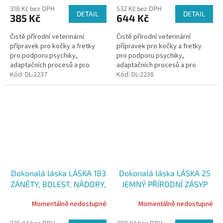
318 Kč bez DPH
532 Kč bez DPH
DETAIL
DETAIL
385 Kč
644 Kč
Čistě přírodní veterinární
Čistě přírodní veterinární
přípravek pro kočky a fretky
přípravek pro kočky a fretky
pro podporu psychiky,
pro podporu psychiky,
adaptačních procesů a pro
adaptačních procesů a pro
regulaci stresu. Je určen k
Kód:
DL-2237
regulaci stresu. Je určen k
Kód:
DL-2238
aplikaci inhalací (vdechováním).
aplikaci inhalací (vdechováním).
Objem...
Objem...
Dokonalá láska LÁSKA 183
Dokonalá láska LÁSKA 25
ZÁNĚTY, BOLEST, NÁDORY,
JEMNÝ PŘÍRODNÍ ZÁSYP
100 ml
ALERGIE, SVĚDĚNÍ,
Momentálně nedostupné
Momentálně nedostupné
PODPORA HOJENÍ, 90 g
335 Kč bez DPH
308 Kč bez DPH