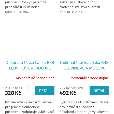
působení. Poskytuje jemný
snížením svalového tonu
protizánětlivý účinek a
hladkého svalstva svěračů
podporuje hojivé a regenerační
Kód:
DL-1027662
dolních cest močových.
Kód:
DL-1027671
procesy. Je vhodnou podporou
Napomáhá zlepšení při
při počínajících...
pokastrační inkontinenci u fen a
také...
Dokonalá láska Láska B38
Dokonalá láska Láska B38
LEDVINOVÉ A MOČOVÉ
LEDVINOVÉ A MOČOVÉ
KAMENY, 100 g
KAMENY, 200 g
Momentálně nedostupné
Momentálně nedostupné
271 Kč bez DPH
407 Kč bez DPH
DETAIL
DETAIL
328 Kč
492 Kč
Bylinná směs k vnitřnímu užívání
Bylinná směs k vnitřnímu užívání
pro jemné dlouhodobé
pro jemné dlouhodobé
působení. Podporuje vylučovací
působení. Podporuje vylučovací