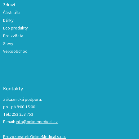
s
Zdraví
u
Části těla
Dárky
Eco produkty
Pro zvířata
Slevy
Velkoobchod
Kontakty
Zákaznická podpora:
po - pá 9:00-15:00
Tel.: 253 253 753
E-mail:
info@onlinemedical.cz
Provozovatel: OnlineMedical s.r.o.