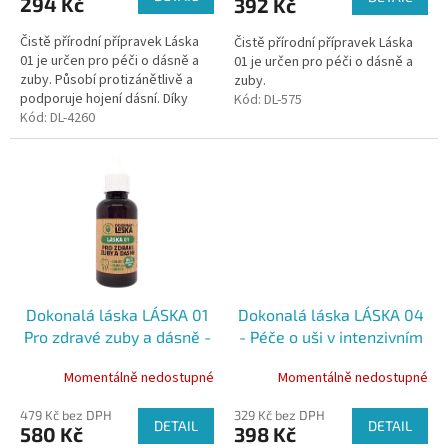
294 Kč
392 Kč
Čistě přírodní přípravek Láska
Čistě přírodní přípravek Láska
01 je určen pro péči o dásně a
01 je určen pro péči o dásně a
zuby. Působí protizánětlivě a
zuby.
podporuje hojení dásní. Díky
Kód:
DL-575
účinným látkám a způsobu
Kód:
DL-4260
aplikace dochází ke
správnému...
Dokonalá láska LÁSKA 01
Dokonalá láska LÁSKA 04
Pro zdravé zuby a dásně -
- Péče o uši v intenzivním
pro pejsky, 50 ml
režimu, 10 ml
Momentálně nedostupné
Momentálně nedostupné
479 Kč bez DPH
329 Kč bez DPH
DETAIL
DETAIL
580 Kč
398 Kč