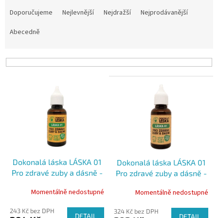
Ř
a
Doporučujeme
Nejlevnější
Nejdražší
Nejprodávanější
z
e
Abecedně
n
í
p
r
V
o
ý
d
p
u
i
k
s
t
p
ů
r
o
Dokonalá láska LÁSKA 01
Dokonalá láska LÁSKA 01
d
Pro zdravé zuby a dásně -
Pro zdravé zuby a dásně -
u
pro pejsky, 10 ml
pro pejsky, 30 ml
k
Momentálně nedostupné
Momentálně nedostupné
t
ů
243 Kč bez DPH
324 Kč bez DPH
DETAIL
DETAIL