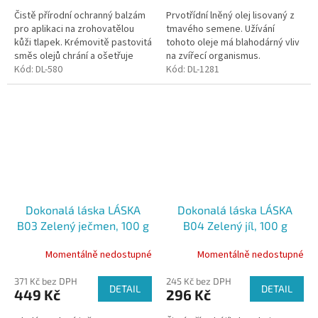
Čistě přírodní ochranný balzám
Prvotřídní lněný olej lisovaný z
pro aplikaci na zrohovatělou
tmavého semene. Užívání
kůži tlapek. Krémovitě pastovitá
tohoto oleje má blahodárný vliv
směs olejů chrání a ošetřuje
na zvířecí organismus.
kůži tlapek před vlivy
Kód:
DL-580
Napomáhá správné činnosti
Kód:
DL-1281
nepříznivého venkovního...
centrální nervové soustavy a
mozku. Má...
Dokonalá láska LÁSKA
Dokonalá láska LÁSKA
B03 Zelený ječmen, 100 g
B04 Zelený jíl, 100 g
Momentálně nedostupné
Momentálně nedostupné
371 Kč bez DPH
245 Kč bez DPH
DETAIL
DETAIL
449 Kč
296 Kč