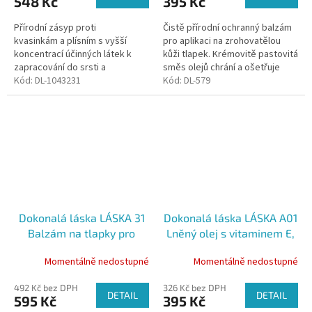
548 Kč
395 Kč
Přírodní zásyp proti
Čistě přírodní ochranný balzám
kvasinkám a plísním s vyšší
pro aplikaci na zrohovatělou
koncentrací účinných látek k
kůži tlapek. Krémovitě pastovitá
zapracování do srsti a
směs olejů chrání a ošetřuje
kůže. Účinně napomáhá redukci
Kód:
DL-1043231
kůži tlapek před vlivy
Kód:
DL-579
kvasinkové infekce. Účinně
nepříznivého venkovního...
reguluje výskyt...
Dokonalá láska LÁSKA 31
Dokonalá láska LÁSKA A01
Balzám na tlapky pro
Lněný olej s vitaminem E,
ochranu a péči, 60 ml
500 ml
Momentálně nedostupné
Momentálně nedostupné
492 Kč bez DPH
326 Kč bez DPH
DETAIL
DETAIL
595 Kč
395 Kč