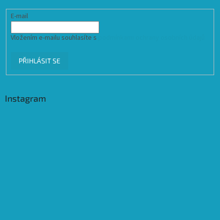
E-mail
Vložením e-mailu souhlasíte s
podmínkami ochrany osobních údajů
PŘIHLÁSIT SE
Instagram