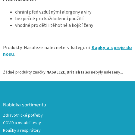
chrání před vzdušnými alergeny a viry
bezpečné pro každodenní použití
vhodné pro děti i těhotné a kojící ženy
Produkty Nasaleze naleznete v kategorii
Kapky a spreje do
nosu
.
Žádné produkty značky
NASALEZE,British Isles
nebyly nalezeny...
Z
á
p
a
Nabídka sortimentu
t
Zdravotnické potřeby
í
COVID a ostatní testy
Roušky a respirátory