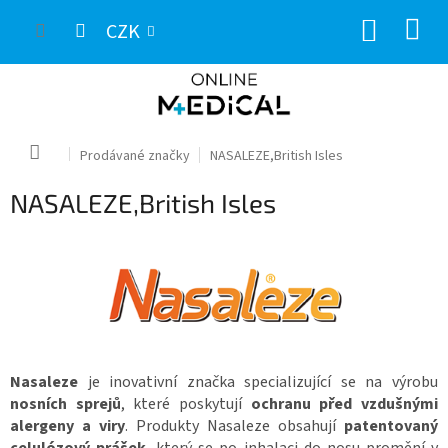
Přejít
NÁKUP
na
CZK
obsah
KOŠÍK
Domů
Prodávané značky
NASALEZE,British Isles
NASALEZE,British Isles
Nasaleze
je inovativní značka specializující se na výrobu
nosních sprejů
, které poskytují
ochranu před vzdušnými
alergeny a viry
. Produkty Nasaleze obsahují
patentovaný
celulózový prášek
, který se po inhalaci do nosu promění v