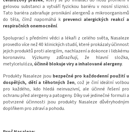
gelovou substanci a vytváří fyzickou bariéru v nosní sliznici.
Tato bariéra zabraňuje pronikání alergenů a mikroorganismů
do těla, čímž napomáhá k
prevenci alergických reakcí a
respiračních onemocnění
.
Spoluprací s předními vědci a lékaři z celého světa, Nasaleze
provedlo více než 40 klinických studií, které prokázaly účinnost
jejich produktů proti alergiím, nachlazení a dokonce i lidskému
koronaviru. Výzkumy zdůrazňují, že hlavní složka,
metylcelulóza,
účinně blokuje viry a inhalované alergeny
.
Produkty Nasaleze jsou
bezpečné pro každodenní použití u
dospělých, dětí a těhotných žen
, což je činí ideální volbou
pro každého, kdo hledá neinvazivní, ale účinné řešení pro
ochranu před alergeny a patogeny. Díky své jedinečné formuli a
potvrzené účinnosti jsou produkty Nasaleze důvěryhodným
doplňkem pro zdraví a pohodu.
Proč Nasaleze: