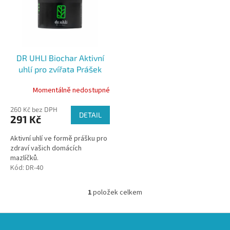
i
d
s
u
p
k
r
t
o
ů
DR UHLI Biochar Aktivní
d
uhlí pro zvířata Prášek
u
100g
k
Momentálně nedostupné
t
ů
260 Kč bez DPH
DETAIL
291 Kč
Aktivní uhlí ve formě prášku pro
zdraví vašich domácích
mazlíčků.
Kód:
DR-40
1
položek celkem
O
v
l
Z
á
á