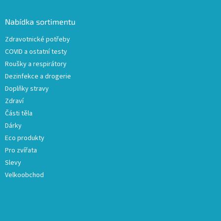
d
p
a
a
Nabídka sortimentu
c
t
í
Zdravotnické potřeby
í
p
COVID a ostatní testy
r
v
Roušky a respirátory
k
Dezinfekce a drogerie
y
Doplňky stravy
v
ý
Zdraví
p
Části těla
i
Dárky
s
u
Eco produkty
Pro zvířata
Slevy
Velkoobchod