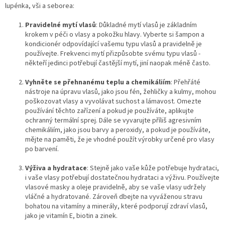
í
lupénka, vši a seborea:
p
r
Pravidelné mytí vlasů
: Důkladné mytí vlasů je základním
v
krokem v péči o vlasy a pokožku hlavy. Vyberte si šampon a
k
kondicionér odpovídající vašemu typu vlasů a pravidelně je
y
používejte. Frekvenci mytí přizpůsobte svému typu vlasů -
v
někteří jedinci potřebují častější mytí, jiní naopak méně často.
ý
p
Vyhněte se přehnanému teplu a chemikáliím
i
: Přehřáté
nástroje na úpravu vlasů, jako jsou fén, žehličky a kulmy, mohou
s
poškozovat vlasy a vyvolávat suchost a lámavost. Omezte
u
používání těchto zařízení a pokud je používáte, aplikujte
ochranný termální sprej. Dále se vyvarujte příliš agresivním
chemikáliím, jako jsou barvy a peroxidy, a pokud je používáte,
mějte na paměti, že je vhodné použít výrobky určené pro vlasy
po barvení.
Výživa a hydratace
: Stejně jako vaše kůže potřebuje hydrataci,
i vaše vlasy potřebují dostatečnou hydrataci a výživu. Používejte
vlasové masky a oleje pravidelně, aby se vaše vlasy udržely
vláčné a hydratované. Zároveň dbejte na vyváženou stravu
bohatou na vitamíny a minerály, které podporují zdraví vlasů,
jako je vitamín E, biotin a zinek.