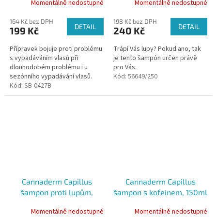
Momentálně nedostupné
Momentálně nedostupné
vlasů, 150 ml
164 Kč bez DPH
198 Kč bez DPH
DETAIL
DETAIL
199 Kč
240 Kč
Přípravek bojuje proti problému
Trápí Vás lupy? Pokud ano, tak
s vypadáváním vlasů při
je tento šampón určen právě
dlouhodobém problému i u
pro Vás.
sezónního vypadávání vlasů.
Kód:
56649/250
Tento trend, který přišel z USA
Kód:
SB-0427B
z výzkumné sportovní medicíny
se...
Cannaderm Capillus
Cannaderm Capillus
šampon proti lupům,
šampon s kofeinem, 150ml
150ml
Momentálně nedostupné
Momentálně nedostupné