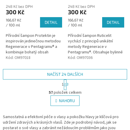
248 Kč bez DPH
248 Kč bez DPH
300 Kč
300 Kč
Měrná
Měrná
166,67 Kč
166,67 Kč
DETAIL
DETAIL
cena:
cena:
/ 100 ml
/ 100 ml
Přírodní šampon Protektin je
Přírodní šampon Ruticelit
inspirován jedinečnou metodou
vychází z principů unikátní
Regenerace v Pentagramu® a
metody Regenerace v
kombinuje bohatý obsah
Pentagramu®. Obsahuje bylinné
bylinných extraktů, čistých
Kód:
OM97018
extrakty, čisté přírodní silice a
Kód:
OM97036
přírodních silic a termální vody
termální vodu z vřídla
z...
Podhájska.
NAČÍST 24 DALŠÍCH
S
1
3
t
O
r
57
položek celkem
v
á
l
NAHORU
n
á
k
d
o
v
Samostatná a efektivní péče o vlasy a pokožku hlavy je klíčová pro
a
á
udržení zdravých a krásných vlasů. Zde je podrobný návod, jak se
c
n
postarat o své vlasy a zabránit nežádoucím problémům jako jsou
í