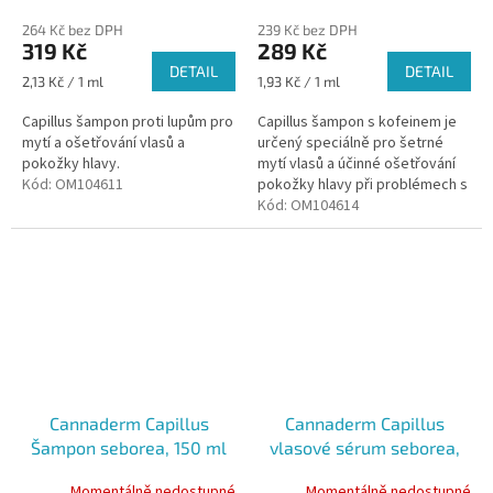
264 Kč bez DPH
239 Kč bez DPH
319 Kč
289 Kč
DETAIL
DETAIL
Měrná
Měrná
2,13 Kč / 1 ml
1,93 Kč / 1 ml
cena:
cena:
Capillus šampon proti lupům pro
Capillus šampon s kofeinem je
mytí a ošetřování vlasů a
určený speciálně pro šetrné
pokožky hlavy.
mytí vlasů a účinné ošetřování
Kód:
OM104611
pokožky hlavy při problémech s
nadměrným padáním vlasů.
Kód:
OM104614
Cannaderm Capillus
Cannaderm Capillus
Šampon seborea, 150 ml
vlasové sérum seborea,
40ml
Momentálně nedostupné
Momentálně nedostupné