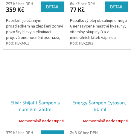
297 Kč bez DPH
64 Kč bez DPH
DETAIL
DETAIL
359 Kč
77 Kč
Psorilam je účinným
Pupalkový olej obsahuje omega
prostředkem na zlepšení zdraví
6 nenasycené mastné kyseliny,
pokožky hlavy a eliminaci
vitamíny skupiny B a z
projevů onemocnění psoriáza,
minerálních látek vápník a
kterou doprovází vyrážka,
Kód:
HB-3461
hořčík. Díky složení je pupalkový
Kód:
HB-2283
suchá pokožka hlavy, svědivost
olej pomocníkem organizmu v...
a bolestivost.
Elixir Shijalit Šampon s
Energy Šampon Cytosan,
mumiem, 250ml
180 ml
Momentálně nedostupné
Momentálně nedostupné
379 Kč bez DPH
248 Kč bez DPH