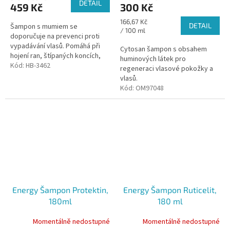
DETAIL
459 Kč
300 Kč
Měrná
166,67 Kč
DETAIL
Šampon s mumiem se
cena:
/ 100 ml
doporučuje na prevenci proti
vypadávání vlasů. Pomáhá při
Cytosan šampon s obsahem
hojení ran, štípaných koncích,
huminových látek pro
lámavých vlasů a vypadávání.
Kód:
HB-3462
regeneraci vlasové pokožky a
vlasů.
Kód:
OM97048
Energy Šampon Protektin,
Energy Šampon Ruticelit,
180ml
180 ml
Momentálně nedostupné
Momentálně nedostupné