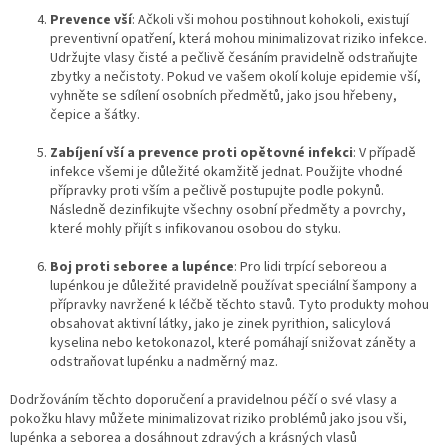
Prevence vší
: Ačkoli vši mohou postihnout kohokoli, existují
preventivní opatření, která mohou minimalizovat riziko infekce.
Udržujte vlasy čisté a pečlivě česáním pravidelně odstraňujte
zbytky a nečistoty. Pokud ve vašem okolí koluje epidemie vší,
vyhněte se sdílení osobních předmětů, jako jsou hřebeny,
čepice a šátky.
Zabíjení vší a prevence proti opětovné infekci
: V případě
infekce všemi je důležité okamžitě jednat. Použijte vhodné
přípravky proti vším a pečlivě postupujte podle pokynů.
Následně dezinfikujte všechny osobní předměty a povrchy,
které mohly přijít s infikovanou osobou do styku.
Boj proti seboree a lupénce
: Pro lidi trpící seboreou a
lupénkou je důležité pravidelně používat speciální šampony a
přípravky navržené k léčbě těchto stavů. Tyto produkty mohou
obsahovat aktivní látky, jako je zinek pyrithion, salicylová
kyselina nebo ketokonazol, které pomáhají snižovat záněty a
odstraňovat lupénku a nadměrný maz.
Dodržováním těchto doporučení a pravidelnou péčí o své vlasy a
pokožku hlavy můžete minimalizovat riziko problémů jako jsou vši,
lupénka a seborea a dosáhnout zdravých a krásných vlasů