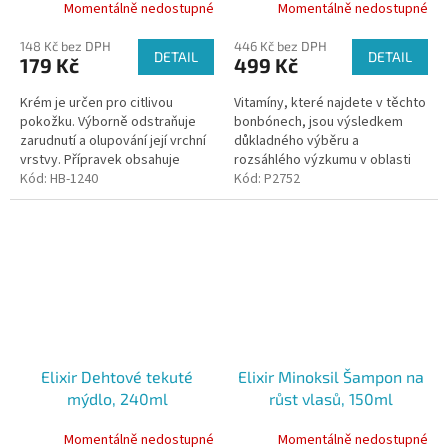
Momentálně nedostupné
Momentálně nedostupné
148 Kč bez DPH
446 Kč bez DPH
DETAIL
DETAIL
179 Kč
499 Kč
Krém je určen pro citlivou
Vitamíny, které najdete v těchto
pokožku. Výborně odstraňuje
bonbónech, jsou výsledkem
zarudnutí a olupování její vrchní
důkladného výběru a
vrstvy. Přípravek obsahuje
rozsáhlého výzkumu v oblasti
mumio z altajské oblasti. Mumio
Kód:
HB-1240
trichologie – vědní disciplíny,
Kód:
P2752
se v tradiční medicíně...
která se specializuje na
studium...
Elixir Dehtové tekuté
Elixir Minoksil Šampon na
mýdlo, 240ml
růst vlasů, 150ml
Momentálně nedostupné
Momentálně nedostupné