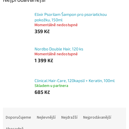
Elixir Psorilam Šampon pro psoriatickou
pokožku, 150ml
Momentálně nedostupné
359 Kč
Nordbo Double Hair, 120 ks
Momentálně nedostupné
1 399 Kč
Clinical Hair-Care, 120kapslí + Keratin, 100ml
Skladem u partnera
685 Kč
Ř
a
Doporučujeme
Nejlevnější
Nejdražší
Nejprodávanější
z