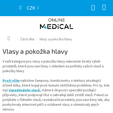
Přejít
NÁKUP
na
CZK
obsah
KOŠÍK
Domů
Části těla
Vlasy a pokožka hlavy
Vlasy a pokožka hlavy
V naší kategorii pro vlasy a pokožku hlavy naleznete široký výběr
produktů, které jsou navrženy s ohledem na potřeby vašich vlasů a
pokožky hlavy.
Proti vším
nabízíme šampony, kondicionéry a tinktury obsahující
účinné látky, které bojují proti tomuto obtížnému problému. Pro ty, kdo
trpí
vypadáváním vlasů
,
máme k dispozici speciální posilující
přípravky, které podporují růst a zabraňují další ztrátě vlasů. Pokud se
potýkáte s řídnutím vlasů, revitalizační produkty jsou navrženy tak, aby
poskytovaly intenzivní péči o oslabené vlasy a stimulovaly jejich
obnovu.