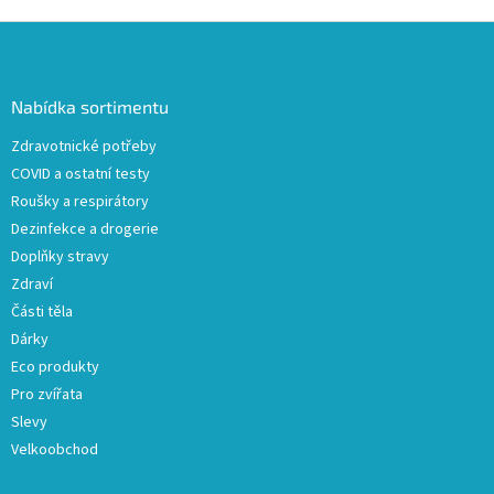
Z
á
p
a
Nabídka sortimentu
t
Zdravotnické potřeby
í
COVID a ostatní testy
Roušky a respirátory
Dezinfekce a drogerie
Doplňky stravy
Zdraví
Části těla
Dárky
Eco produkty
Pro zvířata
Slevy
Velkoobchod