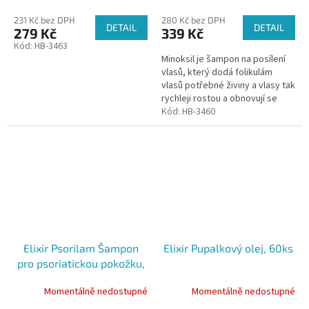
231 Kč bez DPH
280 Kč bez DPH
DETAIL
DETAIL
279 Kč
339 Kč
Kód:
HB-3463
Minoksil je šampon na posílení
vlasů, který dodá folikulám
vlasů potřebné živiny a vlasy tak
rychleji rostou a obnovují se
staré vlasové buňky.
Kód:
HB-3460
Elixir Psorilam Šampon
Elixir Pupalkový olej, 60ks
pro psoriatickou pokožku,
150ml
Momentálně nedostupné
Momentálně nedostupné