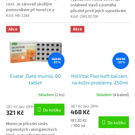
cest. Je zároveň skvělým
oslabené vlasů a pomáhá
pomocníkem při horečce a
působit proti jejich vypadávání.
nachlazení. Dokáže zlikvidovat
Kód:
HB-3288
Na bázi kyseliny hyaluronové a
Kód:
OM192700
infekci v počáteční fázi, nebo
obohacené o echinaceu a
dobu...
ženšen, obnovuje...
Akce
Akce
459 Kč
669 Kč
–30 %
–30 %
Evalar Zlaté mumio, 60
HillVital Psorisoft balzám,
tablet
na kožní problémy, 250ml
Skladem
(2 ks)
Skladem
(4 balení)
Průměrné
hodnocení
387 Kč bez DPH
produktu
287 Kč bez DPH
Do košíku
468 Kč
321 Kč
je
5,0
Měrná
187,20 Kč
Do košíku
Mumio je přírodní směs
z
cena:
/ 100 ml
organických i anorganických
5