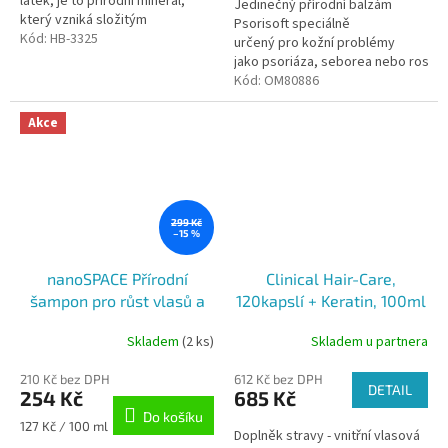
látek, je to přírodní minerál,
hvězdiček.
Jedinečný přírodní balzám
který vzniká složitým
Psorisoft speciálně
geologickým procesem. Je to
Kód:
HB-3325
určený pro kožní problémy
přírodní komplex, který
jako psoriáza, seborea nebo rosac
se používá jako...
Kód:
OM80886
Akce
299 Kč
–15 %
nanoSPACE Přírodní
Clinical Hair-Care,
šampon pro růst vlasů a
120kapslí + Keratin, 100ml
proti vypadávání vlasů
Skladem
(2 ks)
Skladem u partnera
Hair Booster, 200 ml
210 Kč bez DPH
612 Kč bez DPH
DETAIL
254 Kč
685 Kč
Do košíku
Měrná
127 Kč / 100 ml
Doplněk stravy - vnitřní vlasová
cena: