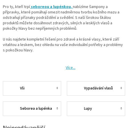
Pro ty, kteří trpí
seboreou a lupénkou
,
nabízíme šampony a
přípravky, které pomáhají omezit nadměrnou tvorbu kožního mazu a
odstraňují příznaky podráždění a svědění. S naší širokou škálou
produktů můžete dosáhnout zdravých, silných a lesklých vlasů a
pokožky hlavy bez nepříjemných problémů.
U nás
najdete kompletní řešení pro zdravé a krásné vlasy, které září
vitalitou a leskem, bez ohledu na vaše individuální potřeby a problémy
s pokožkou hlavy.
Více...
Vši
Vypadávání vlasů
Seborea a lupénka
Lupy
Nejprodávanější