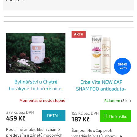
e
Abecedně
n
í
p
r
V
o
Akce
ý
d
p
u
i
k
s
t
p
267 Kč
ů
–29 %
r
o
Bylinářství u Chytré
Erba Vita NEW CAP
d
horákyně Lichořeřišnice,
SHAMPOO anticaduta-
u
100 tablet
vypadávání vlasů, 250ml
k
Momentálně nedostupné
Skladem
(5 ks)
t
ů
379 Kč bez DPH
155 Kč bez DPH
DETAIL
Do košíku
459 Kč
187 Kč
Rostlinné antibiotikum známé
Šampon NewCap proti
především u zánětů močových
vypadávání vlasů, obnovuje