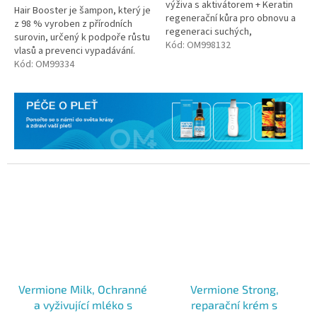
výživa s aktivátorem + Keratin
Hair Booster je šampon, který je
regenerační kůra pro obnovu a
z 98 % vyroben z přírodních
regeneraci suchých,
surovin, určený k podpoře růstu
poškozených a chemicky
Kód:
OM998132
vlasů a prevenci vypadávání.
narušených vlasů.
Kód:
OM99334
Vermione Milk, Ochranné
Vermione Strong,
a vyživující mléko s
reparační krém s