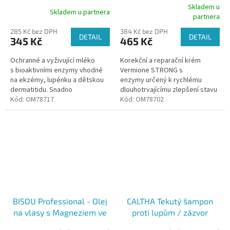
bioaktivními enzymy, 50ml
bioaktivními enzymy, 50ml
Skladem u
Skladem u partnera
Průměrné
partnera
hodnocení
285 Kč bez DPH
384 Kč bez DPH
produktu
DETAIL
DETAIL
345 Kč
465 Kč
je
5,0
Ochranné a vyživující mléko
Korekční a reparační krém
z
s bioaktivními enzymy vhodné
Vermione STRONG s
5
na ekzémy, lupénku a dětskou
enzymy určený k rychlému
hvězdiček.
dermatitidu. Snadno
dlouhotrvajícímu zlepšení stavu
roztíratelné a vstřebatelné.
Kód:
OM78717
poškozené, či poraněné
Kód:
OM78702
pokožky . Pečuje o pokožku se
sklonem k bércovým...
BISOU Professional - Olej
CALTHA Tekutý šampon
na vlasy s Magneziem ve
proti lupům / zázvor
spreji - proti vypadávání