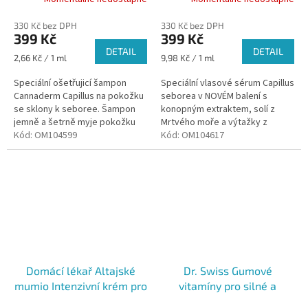
330 Kč bez DPH
330 Kč bez DPH
399 Kč
399 Kč
DETAIL
DETAIL
Měrná
Měrná
2,66 Kč / 1 ml
9,98 Kč / 1 ml
cena:
cena:
Speciální ošetřujicí šampon
Speciální vlasové sérum Capillus
Cannaderm Capillus na pokožku
seborea v NOVÉM balení s
se sklony k seboree. Šampon
konopným extraktem, solí z
jemně a šetrně myje pokožku
Mrtvého moře a výtažky z
hlavy i vlasy bez podráždění,
Kód:
OM104599
grepových semínek, yzopu a
Kód:
OM104617
vlasy jsou po umytí čisté,
máty pro osvěžení a zklidnění...
lesklé...
Domácí lékař Altajské
Dr. Swiss Gumové
mumio Intenzivní krém pro
vitamíny pro silné a
citlivou pokožku, 30ml
zdravé vlasy, 60ks