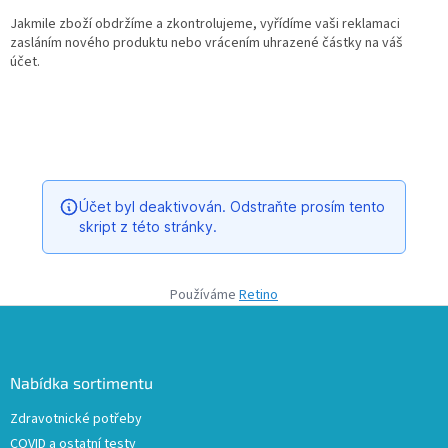
Jakmile zboží obdržíme a zkontrolujeme, vyřídíme vaši reklamaci
zasláním nového produktu nebo vrácením uhrazené částky na váš
účet.
Používáme
Retino
Z
á
p
a
Nabídka sortimentu
t
Zdravotnické potřeby
í
COVID a ostatní testy