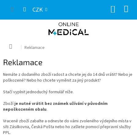
Přejít
NÁKUP
na
CZK
obsah
KOŠÍK
Domů
Reklamace
Reklamace
Nemáte z dodaného zboží radost a chcete jej do 14 dnů vrátit? Nebo je
poškozené? Nebo ho chcete vyměnit za jiný produkt?
Stačí vyplnit jednoduchý formulář níže.
Zboží
je nutné vrátit bez známek užívání v původním
nepoškozeném obalu
.
Vracené zboží zabalte a odneste do vámi zvoleného výdejního místa v
síti Zásilkovna, Česká Pošta nebo ho zašlete pomocí přepravní služby
PPL.