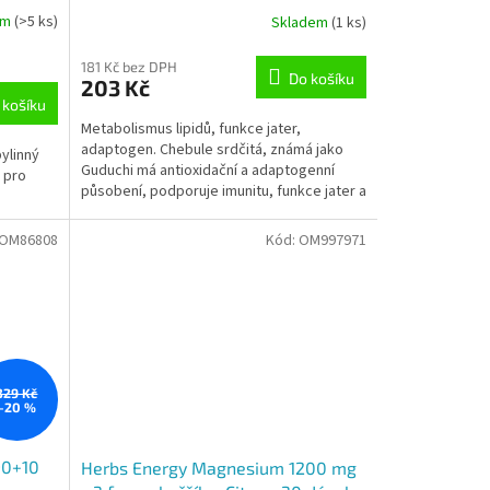
em
(>5 ks)
Skladem
(1 ks)
181 Kč bez DPH
Do košíku
203 Kč
 košíku
Metabolismus lipidů, funkce jater,
adaptogen. Chebule srdčitá, známá jako
ylinný
Guduchi má antioxidační a adaptogenní
 pro
působení, podporuje imunitu, funkce jater a
metabolismus...
OM86808
Kód:
OM997971
329 Kč
–20 %
90+10
Herbs Energy Magnesium 1200 mg