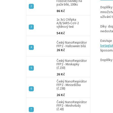
a
Fóliové návleky na
paže bílé, 100ks
n
Doplňky
86 Kč
e
množst
užívání 
l
1x 3v1 Chřipka
A/B/SARS-CoV-2
Díky do
výtěrový test
nedosta
54 Kč
Existuj
Český NanoRespirátor
betagl
FFP2 - Halloween bílá
26 Kč
liposomá
Doplňky 
Český NanoRespirátor
FFP2 - Minikapky
(č.150)
26 Kč
Český NanoRespirátor
FFP2 - Minisrdíčka
(č.238)
26 Kč
Český NanoRespirátor
FFP2 - Minihvězdy
(č.43)