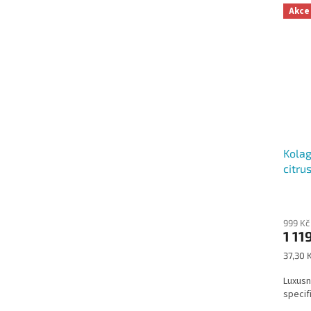
Akce
Kolag
citru
Průmě
hodno
999 Kč
produ
1 11
je
5,0
Měrná
37,30 K
z
cena:
5
Luxusn
hvězdi
specif