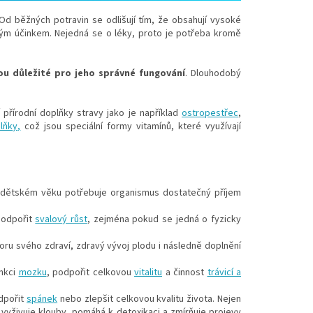
Od běžných potravin se odlišují tím, že obsahují vysoké
ým účinkem. Nejedná se o léky, proto je potřeba kromě
u důležité pro jeho správné fungování
. Dlouhodobý
přírodní doplňky stravy jako je například
ostropestřec
,
lňky,
což
jsou speciální formy vitamínů, které využívají
ž v dětském věku potřebuje organismus dostatečný příjem
 podpořit
svalový růst
, zejména pokud se jedná o fyzicky
oru svého zdraví, zdravý vývoj plodu i následně doplnění
unkci
mozku
, podpořit celkovou
vitalitu
a činnost
trávicí a
dpořit
spánek
nebo zlepšit celkovou kvalitu života. Nejen
y, vyživuje klouby, pomáhá k detoxikaci a zmírňuje projevy