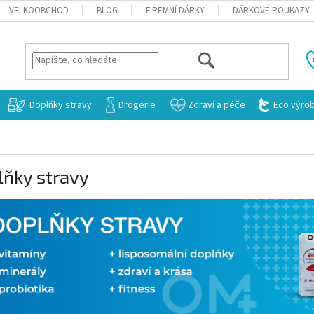
VELKOOBCHOD
BLOG
FIREMNÍ DÁRKY
DÁRKOVÉ POUKAZY
HLEDAT
Doplňky stravy
Drogerie
Zdraví a péče
Eco výro
lňky stravy