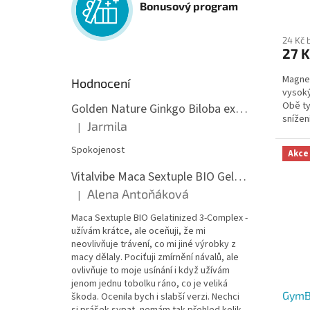
ů
Bonusový program
Průmě
hodno
24 Kč 
produ
27 K
je
5,0
Magnes
z
Hodnocení
vysoký
5
Obě ty
Golden Nature Ginkgo Biloba extrakt 50:1 60mg, 100 kapslí
hvězdi
snížen
Jarmila
|
Hodnocení produktu je 5 z 5 hvězdiček.
fungov
Spokojenost
Akce
Vitalvibe Maca Sextuple BIO Gelatinized 3-Complex, 60 kapslí
Alena Antoňáková
|
Hodnocení produktu je 5 z 5 hvězdiček.
Maca Sextuple BIO Gelatinized 3-Complex -
užívám krátce, ale oceňuji, že mi
neovlivňuje trávení, co mi jiné výrobky z
macy dělaly. Pociťuji zmírnění návalů, ale
ovlivňuje to moje usínání i když užívám
jenom jednu tobolku ráno, co je veliká
GymB
škoda. Ocenila bych i slabší verzi. Nechci
si prášek sypat, nemám tak přehled kolik