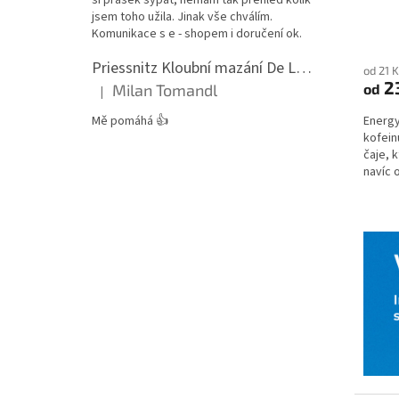
jsem toho užila. Jinak vše chválím.
Komunikace s e - shopem i doručení ok.
Priessnitz Kloubní mazání De Luxe, 200ml
od 21 
2
Milan Tomandl
od
|
Hodnocení produktu je 5 z 5 hvězdiček.
Mě pomáhá 👍
Energy
kofein
čaje, 
navíc 
přispív