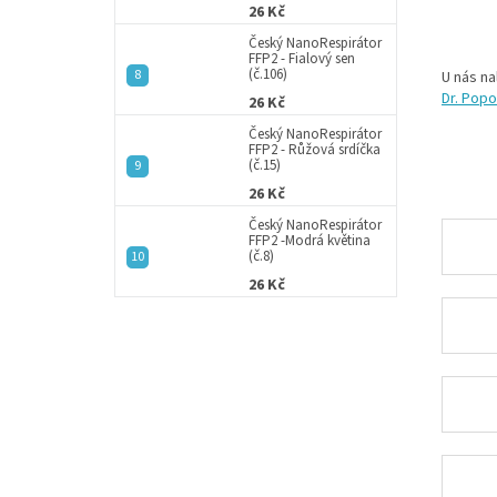
26 Kč
Český NanoRespirátor
FFP2 - Fialový sen
(č.106)
U nás n
Dr. Pop
26 Kč
Český NanoRespirátor
FFP2 - Růžová srdíčka
(č.15)
26 Kč
Český NanoRespirátor
FFP2 -Modrá květina
(č.8)
26 Kč