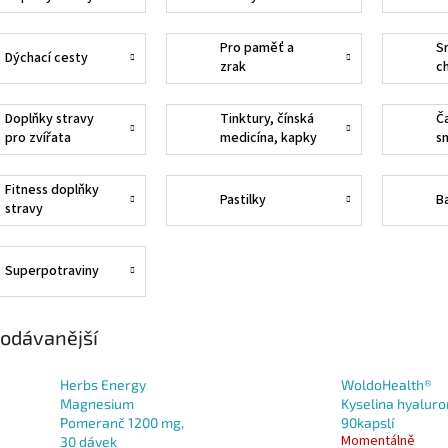
Pro paměť a
S
Dýchací cesty
zrak
c
Doplňky stravy
Tinktury, čínská
Ča
pro zvířata
medicína, kapky
s
Fitness doplňky
Pastilky
B
stravy
Superpotraviny
odávanější
Herbs Energy
WoldoHealth®
Magnesium
Kyselina hyaluro
Pomeranč 1200 mg,
90kapslí
Momentálně
30 dávek