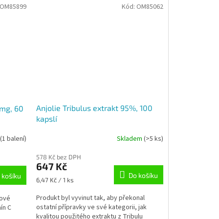
OM85899
Kód:
OM85062
Anjolie Tribulus extrakt 95%, 100
 mg, 60
kapslí
Skladem
(>5 ks)
(1 balení)
578 Kč bez DPH
647 Kč
Do košíku
 košíku
Měrná
6,47 Kč / 1 ks
cena:
Produkt byl vyvinut tak, aby překonal
kové
ostatní přípravky ve své kategorii, jak
ín C
kvalitou použitého extraktu z Tribulu