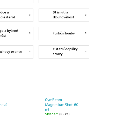
rdce a
Stárnutí a
holesterol
dlouhověkost
je a bylinné
Funkční houby
měsi
Ostatní doplňky
achovy esence
stravy
GymBeam
nová,
Magnesium Shot, 60
ml
Skladem
(>5 ks)