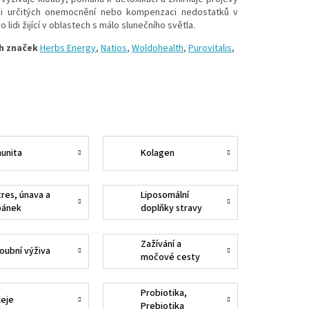
ci určitých onemocnění nebo kompenzaci nedostatků v
lidi žijící v oblastech s málo slunečního světla.
h značek
Herbs Energy
,
Natios
,
Woldohealth
,
Purovitalis
,
munita
Kolagen
tres, únava a
Liposomální
pánek
doplňky stravy
Zažívání a
loubní výživa
močové cesty
Probiotika,
leje
Prebiotika