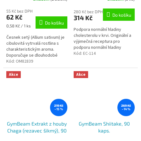
55 Kč bez DPH
280 Kč bez DPH
Do košíku
62 Kč
314 Kč
Do košíku
Měrná
0,58 Kč / 1 ks
Podpora normální hladiny
cena:
cholesterolu v krvi. Originální a
Česnek setý (Allium sativum) je
výjimečná receptura pro
cibulovitá vytrvalá rostlina s
podporu normální hladiny
charakteristickým aroma.
cholesterolu s extrakty bylin,
Kód:
EC-114
Doporučuje se dlouhodobé
vitaminem B3 a lecitinem.
užívání česneku v syrovém
Kód:
OM82839
Najdete zde...
stavu nebo v tobolkách.
Akce
Akce
219 Kč
269 Kč
–15 %
–14 %
GymBeam Extrakt z houby
GymBeam Shiitake, 90
Chaga (rezavec šikmý), 90
kaps.
kaps.