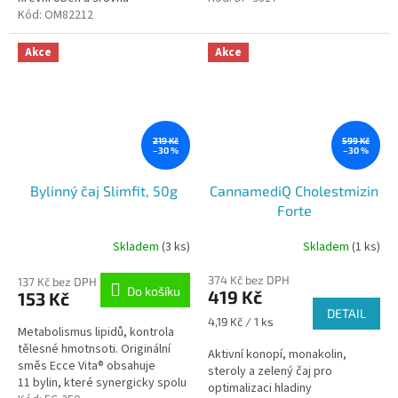
cholesterol. Pohodlné
Kód:
OM82212
dávkování v kapslích ocení i ti,
kteří houbám...
Akce
Akce
219 Kč
599 Kč
–30 %
–30 %
Bylinný čaj Slimfit, 50g
CannamediQ Cholestmizin
Forte
Skladem
(3 ks)
Skladem
(1 ks)
374 Kč bez DPH
137 Kč bez DPH
Do košíku
419 Kč
153 Kč
DETAIL
Měrná
4,19 Kč / 1 ks
Metabolismus lipidů, kontrola
cena:
tělesné hmotnsoti. Originální
Aktivní konopí, monakolin,
směs Ecce Vita® obsahuje
steroly a zelený čaj pro
11 bylin, které synergicky spolu
optimalizaci hladiny