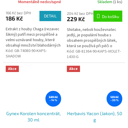
Momentálně nedostupné
Skladem
(1 ks)
166 Kč bez DPH
204 Kč bez DPH
DETAIL
Do košíku
186 Kč
229 Kč
Extrakt z houby Chaga (rezavec
Shiitake, neboli houževnatec
šikmý) patří mezi prospěšné a
jedlý, je populární houba s
velmi uznávané houby, které
obsahem prospěšných látek,
obsahují množství blahodárných
která se používá při péči o
látek. Je spojována především s
Kód:
GB-74080-90-KAPS-
imunitu a cholesterol. Často je
Kód:
GB-81364-90-KAPS-VIOLET-
potenciálním vlivem na...
SHADOW
označována jako tzv. elixír
1430-G
života.
Akce
Akce
589 Kč
129 Kč
–14 %
–30 %
Gynex Korolen koncentrát,
Herbavis Yacon (Jakon), 50
30 ml
g