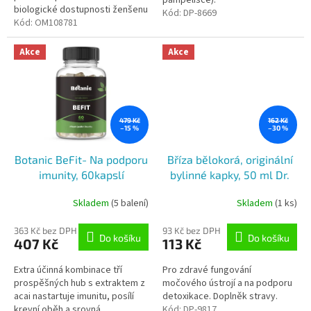
biologické dostupnosti ženšenu
Kód:
DP-8669
a pivoňky.
Kód:
OM108781
Akce
Akce
479 Kč
162 Kč
–15 %
–30 %
Botanic BeFit- Na podporu
Bříza bělokorá, originální
imunity, 60kapslí
bylinné kapky, 50 ml Dr.
Popov
Skladem
(5 balení)
Skladem
(1 ks)
363 Kč bez DPH
93 Kč bez DPH
Do košíku
Do košíku
407 Kč
113 Kč
Extra účinná kombinace tří
Pro zdravé fungování
prospěšných hub s extraktem z
močového ústrojí a na podporu
acai nastartuje imunitu, posílí
detoxikace. Doplněk stravy.
krevní oběh a srovná
Kód:
DP-9817