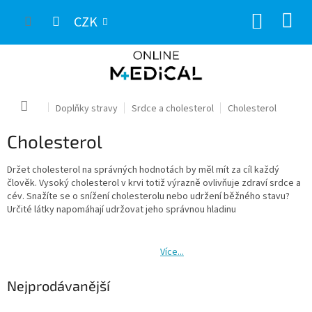
Přejít
NÁKUP
na
CZK
obsah
KOŠÍK
Domů
Doplňky stravy
Srdce a cholesterol
Cholesterol
Cholesterol
Držet cholesterol na správných hodnotách by měl mít za cíl každý
člověk. Vysoký cholesterol v krvi totiž výrazně ovlivňuje zdraví srdce a
cév. Snažíte se o snížení cholesterolu nebo udržení běžného stavu?
Určité látky napomáhají udržovat jeho správnou hladinu
Více...
Nejprodávanější