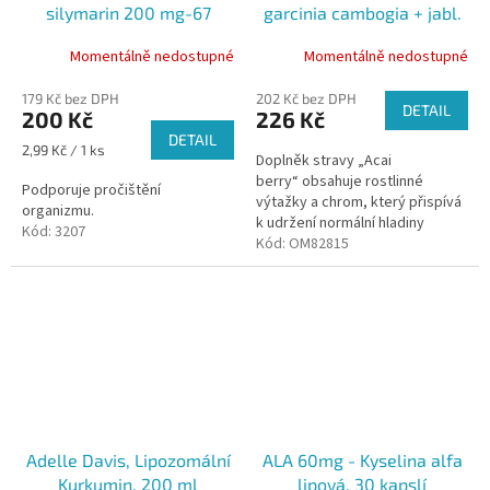
silymarin 200 mg-67
garcinia cambogia + jabl.
tobolek
pektin, 67 kapslí
Momentálně nedostupné
Momentálně nedostupné
179 Kč bez DPH
202 Kč bez DPH
DETAIL
200 Kč
226 Kč
DETAIL
Měrná
2,99 Kč / 1 ks
Doplněk stravy „Acai
cena:
berry“ obsahuje rostlinné
Podporuje pročištění
výtažky a chrom, který přispívá
organizmu.
k udržení normální hladiny
Kód:
3207
glukózy v krvi.
Kód:
OM82815
Adelle Davis, Lipozomální
ALA 60mg - Kyselina alfa
Kurkumin, 200 ml
lipová, 30 kapslí