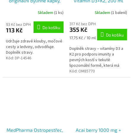
originální bylinné kapky,
Vitamín D3+K2, 200 ml
50 ml Dr. Popov
Skladem
(1 ks)
Skladem
(1 balení)
317 Kč bez DPH
93 Kč bez DPH
Do košíku
355 Kč
113 Kč
Do košíku
Měrná
17,75 Kč / 10 ml
Udržuje zdravé klouby, močové
cena:
cesty a ledviny, odvodňuje.
Doplněk stravy – vitamíny D3 a
Doplněk stravy.
K2 pro podporu imunity a
Kód:
DP-14546
pevných kostí v tekuté
lipozomální formě, která má
několikanásobně vyšší
Kód:
OM85770
vstřebatelnost než tablety
nebo kapsle.Výživový...
MedPharma Ostropestřec,
Acai berry 1000 mg +