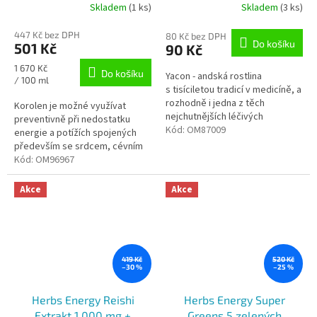
Skladem
(1 ks)
Skladem
(3 ks)
447 Kč bez DPH
80 Kč bez DPH
Do košíku
501 Kč
90 Kč
Měrná
1 670 Kč
Do košíku
Yacon - andská rostlina
cena:
/ 100 ml
s tisíciletou tradicí v medicíně, a
rozhodně i jedna z těch
Korolen je možné využívat
nejchutnějších léčivých
preventivně při nedostatku
rostlin! Odvar z Jakonu má
Kód:
OM87009
energie a potížích spojených
tmavě jantarovou barvu, jemnou
především se srdcem, cévním
chuť a je...
systémem a duševní
Kód:
OM96967
rovnováhou.
Akce
Akce
419 Kč
520 Kč
–30 %
–25 %
Herbs Energy Reishi
Herbs Energy Super
Extrakt 1 000 mg +
Greens 5 zelených