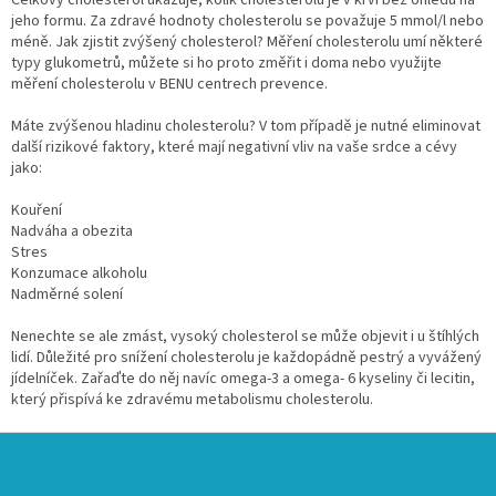
í
í
jeho formu. Za zdravé hodnoty cholesterolu se považuje 5 mmol/l nebo
p
méně. Jak zjistit zvýšený cholesterol? Měření cholesterolu umí některé
r
typy glukometrů, můžete si ho proto změřit i doma nebo využijte
v
měření cholesterolu v BENU centrech prevence.
k
y
Máte zvýšenou hladinu cholesterolu? V tom případě je nutné eliminovat
v
další rizikové faktory, které mají negativní vliv na vaše srdce a cévy
ý
jako:
p
i
Kouření
s
Nadváha a obezita
u
Stres
Konzumace alkoholu
Nadměrné solení
Nenechte se ale zmást, vysoký cholesterol se může objevit i u štíhlých
lidí. Důležité pro snížení cholesterolu je každopádně pestrý a vyvážený
jídelníček. Zařaďte do něj navíc omega-3 a omega- 6 kyseliny či lecitin,
který přispívá ke zdravému metabolismu cholesterolu.
Z
á
p