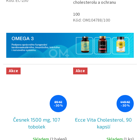
působí. Najdete zde například
Kód:
EC-250
cholesterolu a ochranu
gymnemu lesní, pískavici...
kardiovaskulárního systému,
srdce i cév.
100
Kód:
OM104788/100
Akce
Akce
89 Kč
449 Kč
–30 %
–30 %
Česnek 1500 mg, 107
Ecce Vita Cholesterol, 90
tobolek
kapslí
Skladem
(2 balení)
Skladem
(1 ks)