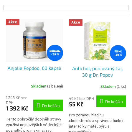
í
p
r
V
o
Akce
Akce
ý
d
p
u
i
k
s
t
p
1 988 Kč
78 Kč
ů
–29 %
–29 %
r
o
Anjolie Pepdoo, 60 kapslí
Antichol, porcovaný čaj,
d
30 g Dr. Popov
u
k
Skladem
(1 balení)
Skladem
(1 ks)
t
ů
1 243 Kč bez
49 Kč bez DPH
Do košíku
DPH
55 Kč
Do košíku
1 392 Kč
Pro zdravou hladinu
Tento pokročilý doplněk stravy
cholesterolu a správnou funkci
využívá nejnovějších vědeckých
jater (díky mátě, pýru a
poznatků pro maximalizaci
pampelišce).