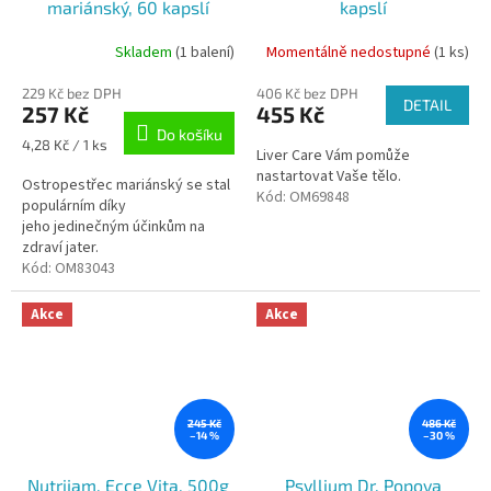
mariánský, 60 kapslí
kapslí
Skladem
(1 balení)
Momentálně nedostupné
(1 ks)
229 Kč bez DPH
406 Kč bez DPH
DETAIL
257 Kč
455 Kč
Do košíku
Měrná
4,28 Kč / 1 ks
Liver Care Vám pomůže
cena:
nastartovat Vaše tělo.
Ostropestřec mariánský se stal
Kód:
OM69848
populárním díky
jeho jedinečným účinkům na
zdraví jater.
Kód:
OM83043
Akce
Akce
245 Kč
486 Kč
–14 %
–30 %
Nutrijam, Ecce Vita, 500g
Psyllium Dr. Popova