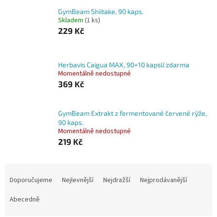
GymBeam Shiitake, 90 kaps.
Skladem
(1 ks)
229 Kč
Herbavis Caigua MAX, 90+10 kapslí zdarma
Momentálně nedostupné
369 Kč
GymBeam Extrakt z fermentované červené rýže,
90 kaps.
Momentálně nedostupné
219 Kč
Ř
a
Doporučujeme
Nejlevnější
Nejdražší
Nejprodávanější
z
e
Abecedně
n