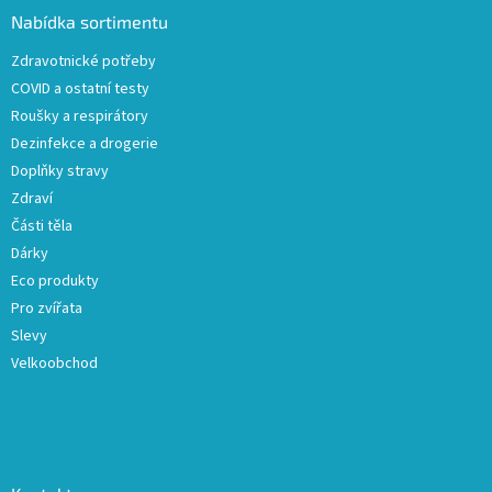
a
Nabídka sortimentu
t
Zdravotnické potřeby
í
COVID a ostatní testy
Roušky a respirátory
Dezinfekce a drogerie
Doplňky stravy
Zdraví
Části těla
Dárky
Eco produkty
Pro zvířata
Slevy
Velkoobchod