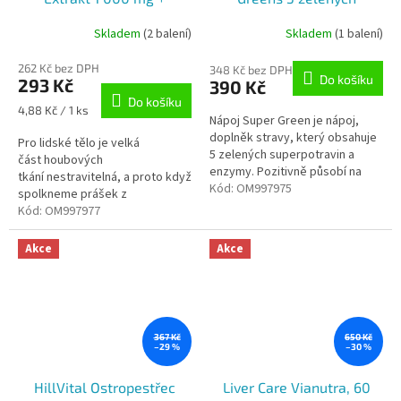
Acerola, 60 kapslí
superpotravin + enzymy,
Skladem
(2 balení)
Skladem
(1 balení)
Průměrné
Průměrné
30 dávek
hodnocení
hodnocení
262 Kč bez DPH
produktu
produktu
348 Kč bez DPH
Do košíku
293 Kč
390 Kč
je
je
Do košíku
5,0
5,0
Měrná
4,88 Kč / 1 ks
Nápoj Super Green je nápoj,
z
z
cena:
doplněk stravy, který obsahuje
5
5
Pro lidské tělo je velká
5 zelených superpotravin a
hvězdiček.
hvězdiček.
část houbových
enzymy. Pozitivně působí na
tkání nestravitelná, a proto když
trávení, pročišťuje organismus a
Kód:
OM997975
spolkneme prášek z
kladně působí na imunitní
rozemleté usušené houby,
Kód:
OM997977
systém.
nedokážeme z jejích buněk
vstřebat zdaleka...
Akce
Akce
367 Kč
650 Kč
–29 %
–30 %
HillVital Ostropestřec
Liver Care Vianutra, 60