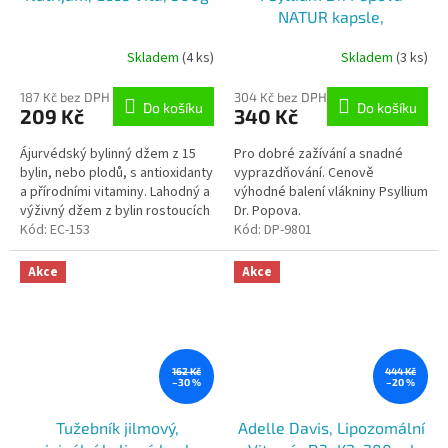
NATUR kapsle,
ekonomické balení, 240 ks
Skladem
(4 ks)
Skladem
(3 ks)
Dr. Popov
187 Kč bez DPH
304 Kč bez DPH
Do košíku
Do košíku
209 Kč
340 Kč
Ájurvédský bylinný džem z 15
Pro dobré zažívání a snadné
bylin, nebo plodů, s antioxidanty
vyprazdňování. Cenově
a přírodními vitaminy. Lahodný a
výhodné balení vlákniny Psyllium
výživný džem z bylin rostoucích
Dr. Popova.
na úpatí himálajských hor nabitý
Kód:
EC-153
Kód:
DP-9801
vitamíny a...
Akce
Akce
162 Kč
444 Kč
–30 %
–20 %
Tužebník jilmový,
Adelle Davis, Lipozomální