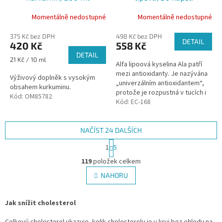
Momentálně nedostupné
Momentálně nedostupné
375 Kč bez DPH
498 Kč bez DPH
DETAIL
420 Kč
558 Kč
DETAIL
Měrná
21 Kč / 10 ml
Alfa lipoová kyselina Ala patří
cena:
mezi antioxidanty. Je nazývána
Výživový doplněk s vysokým
„univerzálním antioxidantem“,
obsahem kurkuminu.
protože je rozpustná v tucích i
Kód:
OM85782
ve vodě. ALA je v malém
Kód:
EC-168
množství vyráběna přímo v...
NAČÍST 24 DALŠÍCH
S
1
5
t
O
r
119
položek celkem
v
á
l
NAHORU
n
á
k
d
o
v
Jak snížit cholesterol
a
á
c
n
Celkový cholesterol ukazuje, kolik cholesterolu je v krvi bez ohledu na