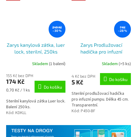
249 Kč
7 Kč
–30 %
–28 %
Zarys kanylová zátka, luer
Zarys Prodlužovací
lock, sterilní, 250ks
hadička pro infuzní
pumpu, 45 cm, sterilní,
Skladem
(1 balení)
Skladem
(>5 ks)
transparentní, 1ks
155 Kč bez DPH
4 Kč bez DPH
Do košíku
174 Kč
5 Kč
Do košíku
Měrná
0,70 Kč / 1 ks
Sterilní prodlužovací hadička
cena:
pro infuzní pumpu. Délka 45 cm.
Sterilní kanylová zátka Luer lock.
Transparentní.
Balení 250 ks.
Kód:
P450-BF
Kód:
KDKLL