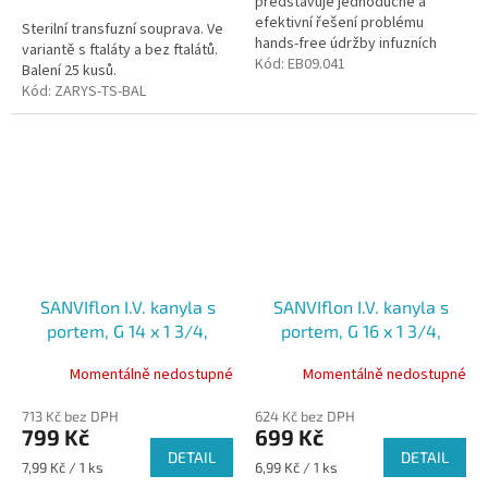
představuje jednoduché a
cena:
efektivní řešení problému
Sterilní transfuzní souprava. Ve
hands-free údržby infuzních
variantě s ftaláty a bez ftalátů.
vaků.
Kód:
EB09.041
Balení 25 kusů.
Kód:
ZARYS-TS-BAL
SANVIflon I.V. kanyla s
SANVIflon I.V. kanyla s
portem, G 14 x 1 3/4,
portem, G 16 x 1 3/4,
2mmx45mm, 305 ml/min,
1,7mmx45mm, 200
Momentálně nedostupné
Momentálně nedostupné
sterilní, oranžová, 100ks
ml/min, sterilní, šedá,
100ks
713 Kč bez DPH
624 Kč bez DPH
799 Kč
699 Kč
DETAIL
DETAIL
Měrná
Měrná
7,99 Kč / 1 ks
6,99 Kč / 1 ks
cena:
cena: