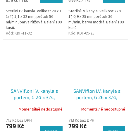
6,79 Kč / 1 ks
6,99 Kč / 1 ks
cena:
cena:
Sterilní I.V. kanyla. Velikost 20 x 1
Sterilní I.V. kanyla. Velikost 22 x
1/4", 1,1 x 32 mm, průtok 56
1", 0,9 x 25 mm, průtok 36
ml/min, barva růžová. Balení 100
ml/min, barva modrá. Balení 100
kusů.
kusů.
Kód:
KDF-11-32
Kód:
KDF-09-25
SANVIflon I.V. kanyla s
SANVIflon I.V. kanyla s
portem, G 24 x 3/4,
portem, G 26 x 3/4,
0,7mmx19mm, 23 ml/min,
0,6mmx19mm, 17 ml/min,
Momentálně nedostupné
Momentálně nedostupné
sterilní, žlutá, 100ks
sterilní, fialová, 100ks
713 Kč bez DPH
713 Kč bez DPH
799 Kč
799 Kč