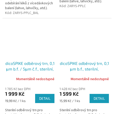
balení (lahve, lahvičky, atd.).
odebírání léků z vícedávkových
Verze Chemo je určen pro léky
Kód:
ZARYS-PPLC
balení (lahve, lahvičky, atd.).
uvolňující nebezpečné...
Verze Chemo je určen pro léky
Kód:
ZARYS-PPLC_BAL
uvolňující nebezpečné...
dicoSPIKE odběrový trn, 0,1
dicoSPIKE odběrový trn, 0,1
μm b.f. / 5μm č.f., sterilní,
μm b.f., sterilní,
standardní medicína,
standardní medicína,
Momentálně nedostupné
Momentálně nedostupné
modrý, 100ks
zelený, 100ks
1 785 Kč bez DPH
1 428 Kč bez DPH
1 999 Kč
1 599 Kč
DETAIL
DETAIL
Měrná
Měrná
19,99 Kč / 1 ks
15,99 Kč / 1 ks
cena:
cena:
Sterilní odběrový trn pro
Sterilní odběrový trn pro