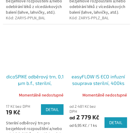
bezjehlové rozpouštění a/nebo
bezjehlové rozpouštění a/nebo
odebírání léků z vícedávkových
odebírání léků z vícedávkových
balení (lahve, lahvičky, atd.).
balení (lahve, lahvičky, atd.).
Verze s bakteriálním a
Kód:
ZARYS-PPLN_BAL
Balení 100 ks.
Kód:
ZARYS-PPLZ_BAL
částečkovým filtrem. Balení 100
ks.
dicoSPIKE odběrový trn, 0,1
easyFLOW IS ECO infuzní
μm b.f., sterilní,
souprava sterilní, 400ks
standardní medicína,
Momentálně nedostupné
Momentálně nedostupné
zelený, 1ks
17 Kč bez DPH
od 2 481 Kč bez
DETAIL
19 Kč
DPH
2 779 Kč
od
DETAIL
Sterilní odběrový trn pro
Měrná
od 6,95 Kč / 1 ks
bezjehlové rozpouštění a/nebo
cena: