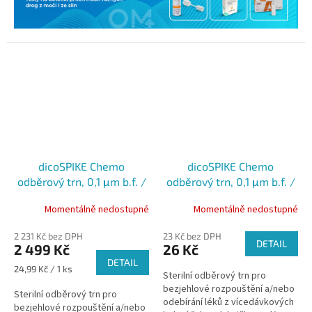
dicoSPIKE Chemo
dicoSPIKE Chemo
odběrový trn, 0,1 μm b.f. /
odběrový trn, 0,1 μm b.f. /
5μm č.f., sterilní,
5μm č.f., sterilní,
Momentálně nedostupné
Momentálně nedostupné
cytostatika, červený,
cytostatika, červený, 1ks
100ks
2 231 Kč bez DPH
23 Kč bez DPH
DETAIL
2 499 Kč
26 Kč
DETAIL
Měrná
24,99 Kč / 1 ks
Sterilní odběrový trn pro
cena:
bezjehlové rozpouštění a/nebo
Sterilní odběrový trn pro
odebírání léků z vícedávkových
bezjehlové rozpouštění a/nebo