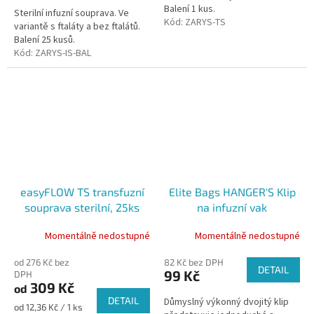
Balení 1 kus.
Sterilní infuzní souprava. Ve
Kód:
ZARYS-TS
variantě s ftaláty a bez ftalátů.
Balení 25 kusů.
Kód:
ZARYS-IS-BAL
easyFLOW TS transfuzní
Elite Bags HANGER'S Klip
souprava sterilní, 25ks
na infuzní vak
Momentálně nedostupné
Momentálně nedostupné
od 276 Kč bez
82 Kč bez DPH
DETAIL
99 Kč
DPH
309 Kč
od
DETAIL
Důmyslný výkonný dvojitý klip
Měrná
od 12,36 Kč / 1 ks