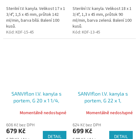
cena:
cena:
Sterilní I.V. kanyla. Velikost 17 x 1
Sterilní I.V. kanyla. Velikost 18 x 1
3/4", 1,5 x 45 mm, průtok 142
3/4", 1,3 x 45 mm, průtok 90
ml/min, barva bílá. Balení 100
ml/min, barva zelená. Balení 100
kusů.
kusů.
Kód:
KDF-15-45
Kód:
KDF-13-45
SANVIflon I.V. kanyla s
SANVIflon I.V. kanyla s
portem, G 20 x 1 1/4,
portem, G 22 x 1,
1,1mmx32mm, 56 ml/min,
0,9mmx25mm, 36 ml/min,
Momentálně nedostupné
Momentálně nedostupné
sterilní, růžová, 100ks
sterilní, modrá, 100ks
606 Kč bez DPH
624 Kč bez DPH
679 Kč
699 Kč
DETAIL
DETAIL
Měrná
Měrná