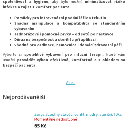
spolehlivost a hygienu
, aby bylo možné
minimalizovat riziko
infekce a zajistit komfort pacienta
.
Pomůcky pro intravenózní podání léčiv a tekutin
Snadná manipulace a kompatibilita se standardním
vybavením
Jednorázové i pomocné prvky – od setů po nástavce
Důraz na bezpečnost a sterilitu při aplikaci
Vhodné pro ordinace, nemocnice i domácí zdravotní péči
Vyberte si
spolehlivé vybavení pro infuzní terapii
, které vám
umožní
provádět výkon efektivně, komfortně a s ohledem na
bezpečí pacienta
.
Více...
Nejprodávanější
Zarys 3cestný stavěcí ventil, modrý, sterilní, 10ks
Momentálně nedostupné
65 Kč