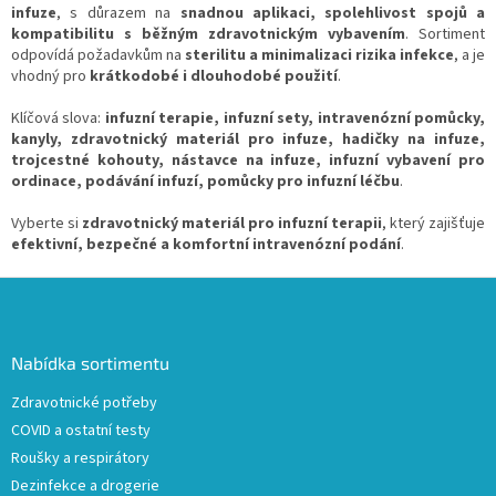
infuze
, s důrazem na
snadnou aplikaci, spolehlivost spojů a
y
kompatibilitu s běžným zdravotnickým vybavením
v
. Sortiment
odpovídá požadavkům na
sterilitu a minimalizaci rizika infekce
ý
, a je
vhodný pro
krátkodobé i dlouhodobé použití
p
.
i
Klíčová slova:
infuzní terapie, infuzní sety, intravenózní pomůcky,
s
kanyly, zdravotnický materiál pro infuze, hadičky na infuze,
u
trojcestné kohouty, nástavce na infuze, infuzní vybavení pro
ordinace, podávání infuzí, pomůcky pro infuzní léčbu
.
Vyberte si
zdravotnický materiál pro infuzní terapii
, který zajišťuje
efektivní, bezpečné a komfortní intravenózní podání
.
Z
á
p
a
Nabídka sortimentu
t
Zdravotnické potřeby
í
COVID a ostatní testy
Roušky a respirátory
Dezinfekce a drogerie