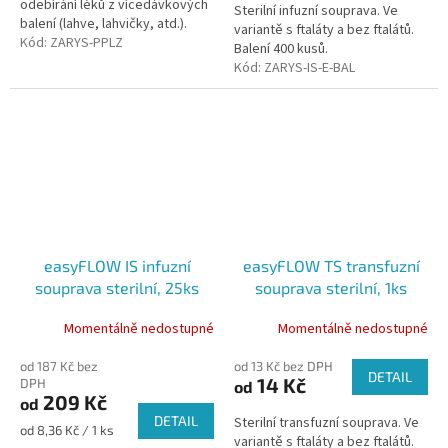
odebírání léků z vícedávkových
Sterilní infuzní souprava. Ve
balení (lahve, lahvičky, atd.).
variantě s ftaláty a bez ftalátů.
Kód:
ZARYS-PPLZ
Balení 400 kusů.
Kód:
ZARYS-IS-E-BAL
easyFLOW IS infuzní
easyFLOW TS transfuzní
souprava sterilní, 25ks
souprava sterilní, 1ks
Momentálně nedostupné
Momentálně nedostupné
od 187 Kč bez
od 13 Kč bez DPH
DETAIL
14 Kč
DPH
od
209 Kč
od
DETAIL
Sterilní transfuzní souprava. Ve
Měrná
od 8,36 Kč / 1 ks
variantě s ftaláty a bez ftalátů.
cena: