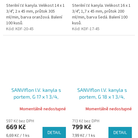
Sterilní I.V. kanyla. Velikost 14 x 1
Sterilní I.V. kanyla. Velikost 16 x 1
3/4", 2 x 45 mm, průtok 305
3/4", 1,7 x 45 mm, průtok 200
ml/min, barva oranžová. Balení
ml/min, barva šedá. Balení 100
100 kusů.
kusů.
Kód:
KDF-20-45
Kód:
KDF-17-45
SANVIflon I.V. kanyla s
SANVIflon I.V. kanyla s
portem, G 17 x 1 3/4,
portem, G 18 x 1 3/4,
1,5mmx45mm, 142
1,3mmx45mm, 90 ml/min,
Momentálně nedostupné
Momentálně nedostupné
ml/min, sterilní, bílá,
sterilní, zelená, 100ks
100ks
597 Kč bez DPH
713 Kč bez DPH
669 Kč
799 Kč
DETAIL
DETAIL
Měrná
Měrná
6,69 Kč / 1 ks
7,99 Kč / 1 ks