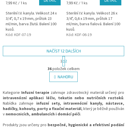
DETAIL
DETAIL
Měrná
Měrná
7,99 Kč / 1 ks
7,99 Kč / 1 ks
cena:
cena:
Sterilní I.V. kanyla. Velikost 24 x
Sterilní I.V. kanyla. Velikost 26 x
3/4", 0,7 x 19 mm, průtok 23
3/4", 0,6 x 19 mm, průtok 17
ml/min, barva žlutá. Balení 100
ml/min, barva fialová. Balení 100
kusů.
kusů.
Kód:
KDF-07-19
Kód:
KDF-06-19
NAČÍST 12 DALŠÍCH
S
1
2
t
O
r
36
položek celkem
v
á
l
NAHORU
n
á
k
d
o
v
Kategorie
Infuzní terapie
zahrnuje zdravotnický materiál určený pro
a
á
intravenózní aplikaci léčiv, tekutin nebo nutričních roztoků
c
.
n
Nabídka zahrnuje
infuzní sety, intravenózní kanyly, nástavce,
í
í
hadičky, kohouty, porty a fixační materiál
p
, který je běžně používán
v
nemocnicích, ambulancích i domácí péči
r
.
v
Produkty jsou určeny pro
bezpečné, hygienické a efektivní podání
k