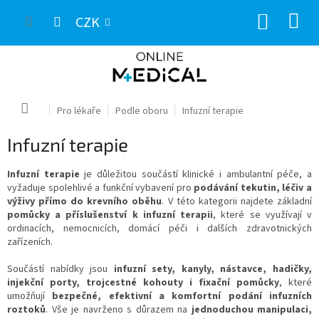
Přejít
NÁKUP
na
CZK
obsah
KOŠÍK
Domů
Pro lékaře
Podle oboru
Infuzní terapie
Infuzní terapie
Infuzní terapie
je důležitou součástí klinické i ambulantní péče, a
vyžaduje spolehlivé a funkční vybavení pro
podávání tekutin, léčiv a
výživy přímo do krevního oběhu
. V této kategorii najdete základní
pomůcky a příslušenství k infuzní terapii
, které se využívají v
ordinacích, nemocnicích, domácí péči i dalších zdravotnických
zařízeních.
Součástí nabídky jsou
infuzní sety, kanyly, nástavce, hadičky,
injekční porty, trojcestné kohouty i fixační pomůcky
, které
umožňují
bezpečné, efektivní a komfortní podání infuzních
roztoků
. Vše je navrženo s důrazem na
jednoduchou manipulaci,