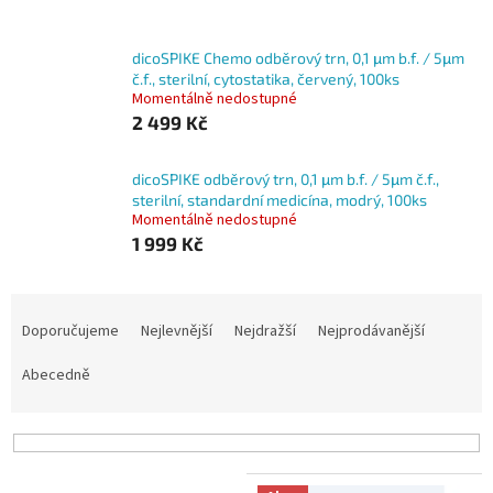
dicoSPIKE Chemo odběrový trn, 0,1 μm b.f. / 5μm
č.f., sterilní, cytostatika, červený, 100ks
Momentálně nedostupné
2 499 Kč
dicoSPIKE odběrový trn, 0,1 μm b.f. / 5μm č.f.,
sterilní, standardní medicína, modrý, 100ks
Momentálně nedostupné
1 999 Kč
Ř
a
Doporučujeme
Nejlevnější
Nejdražší
Nejprodávanější
z
e
Abecedně
n
í
p
r
V