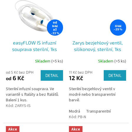
od
9 Kč
17 Kč
až
–29 %
–33 %
easyFLOW IS infuzní
Zarys bezjehlový ventil,
souprava sterilní, 1ks
silikonový, sterilní, 1ks
Skladem
(>5 ks)
Skladem
(>5 ks)
Průměrné
hodnocení
od 5 Kč bez DPH
11 Kč bez DPH
produktu
DETAIL
DETAIL
6 Kč
12 Kč
od
je
5,0
Sterilní infuzní souprava. Ve
Sterilní bezjehlový ventil v
z
variantě s ftaláty a bez ftalátů.
modré nebo transparentní
5
Balení 1 kus.
barvě.
hvězdiček.
Kód:
ZARYS-IS
Modrá
Transparentní
Kód:
PB-N
Akce
Akce