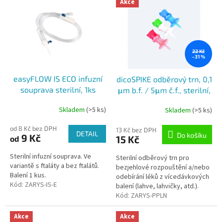
o
Akce
ý
d
p
u
i
k
s
t
p
22 Kč
ů
–31 %
r
o
easyFLOW IS ECO infuzní
dicoSPIKE odběrový trn, 0,1
d
souprava sterilní, 1ks
μm b.f. / 5μm č.f., sterilní,
u
standardní medicína,
k
Skladem
(>5 ks)
Skladem
(>5 ks)
Průměrné
modrý, 1ks
t
hodnocení
ů
od 8 Kč bez DPH
produktu
13 Kč bez DPH
DETAIL
Do košíku
9 Kč
15 Kč
od
je
5,0
Sterilní infuzní souprava. Ve
z
Sterilní odběrový trn pro
variantě s ftaláty a bez ftalátů.
5
bezjehlové rozpouštění a/nebo
Balení 1 kus.
hvězdiček.
odebírání léků z vícedávkových
Kód:
ZARYS-IS-E
balení (lahve, lahvičky, atd.).
Verze s bakteriálním a
Kód:
ZARYS-PPLN
částečkovým filtrem.
Akce
Akce