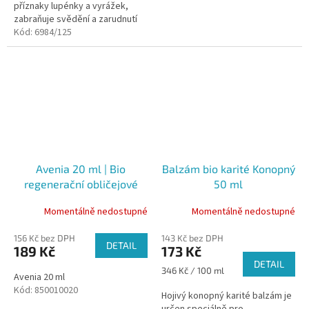
příznaky lupénky a vyrážek,
zabraňuje svědění a zarudnutí
kůže.
Kód:
6984/125
Avenia 20 ml | Bio
Balzám bio karité Konopný
regenerační obličejové
50 ml
oleje
Momentálně nedostupné
Momentálně nedostupné
156 Kč bez DPH
143 Kč bez DPH
DETAIL
189 Kč
173 Kč
DETAIL
Měrná
346 Kč / 100 ml
Avenia 20 ml
cena:
Kód:
850010020
Hojivý konopný karité balzám je
určen speciálně pro