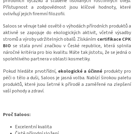
přírodních výtažků a studeně lisovaných rostlinných olejů.
Přístupnost a zodpovědnost jsou klíčové hodnoty, které
ovlivňují jejich firemní filozofii.
Saloos se věnuje také osvětě o výhodách přírodních produktů a
aktivně se zapojuje do ekologických aktivit, včetně výsadby
stromů a výroby udržitelných obalů. Získáním
certifikace CPK
BIO
se stala první značkou v České republice, která splnila
náročné kritéria pro bio kvalitu. Máte tak jistotu, že se jedná o
spolehlivého partnera v oblasti kosmetiky.
Pokud hledáte prvotřídní,
ekologické a účinné
produkty pro
péči o tělo a duši, Saloos je jasná volba. Nabízí širokou paletu
produktů, které jsou šetrné k přírodě a zaměřené na zlepšení
vaší pohody a zdraví.
Proč Saloos:
Excelentní kvalita
Čistě přírodní složení