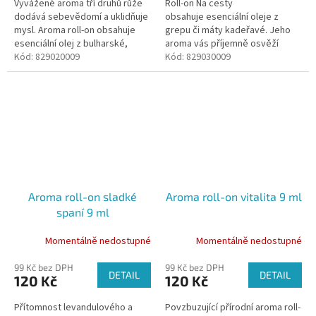
Vyvážené aroma tří druhů růže
Roll-on Na cesty
dodává sebevědomí a uklidňuje
obsahuje esenciální oleje z
mysl. Aroma roll-on obsahuje
grepu či máty kadeřavé. Jeho
esenciální olej z bulharské,
aroma vás příjemně osvěží
marocké a turecké růže. Je
Kód:
829020009
nejen během cestování.
Kód:
829030009
skvělý pro použití kdykoliv...
Aroma roll-on sladké
Aroma roll-on vitalita 9 ml
spaní 9 ml
Momentálně nedostupné
Momentálně nedostupné
99 Kč bez DPH
99 Kč bez DPH
DETAIL
DETAIL
120 Kč
120 Kč
Přítomnost levandulového a
Povzbuzující přírodní aroma roll-