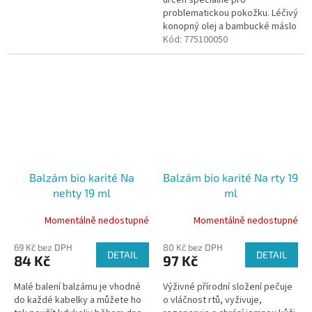
problematickou pokožku. Léčivý
konopný olej a bambucké máslo
mají antibakteriální,
Kód:
775100050
protizánětlivé a regenerační
účinky.
Balzám bio karité Na
Balzám bio karité Na rty 19
nehty 19 ml
ml
Momentálně nedostupné
Momentálně nedostupné
69 Kč bez DPH
80 Kč bez DPH
DETAIL
DETAIL
84 Kč
97 Kč
Malé balení balzámu je vhodné
Výživné přírodní složení pečuje
do každé kabelky a můžete ho
o vláčnost rtů, vyživuje,