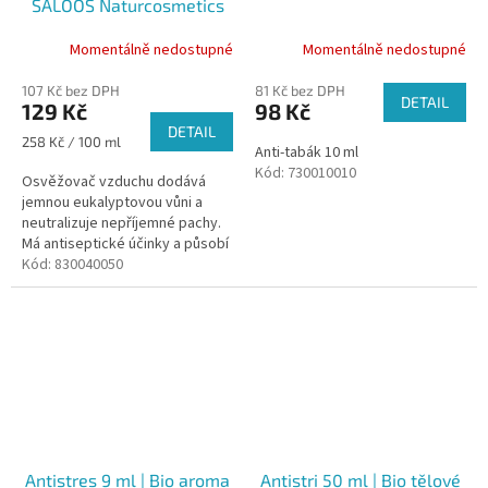
SALOOS Naturcosmetics
50 ml
Momentálně nedostupné
Momentálně nedostupné
107 Kč bez DPH
81 Kč bez DPH
DETAIL
129 Kč
98 Kč
DETAIL
Měrná
258 Kč / 100 ml
Anti-tabák 10 ml
cena:
Kód:
730010010
Osvěžovač vzduchu dodává
jemnou eukalyptovou vůni a
neutralizuje nepříjemné pachy.
Má antiseptické účinky a působí
příznivě na dýchací cesty.
Kód:
830040050
Antistres 9 ml | Bio aroma
Antistri 50 ml | Bio tělové