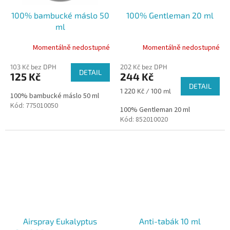
100% bambucké máslo 50
100% Gentleman 20 ml
ml
Momentálně nedostupné
Momentálně nedostupné
103 Kč bez DPH
202 Kč bez DPH
DETAIL
125 Kč
244 Kč
DETAIL
Měrná
1 220 Kč / 100 ml
100% bambucké máslo 50 ml
cena:
Kód:
775010050
100% Gentleman 20 ml
Kód:
852010020
Airspray Eukalyptus
Anti-tabák 10 ml