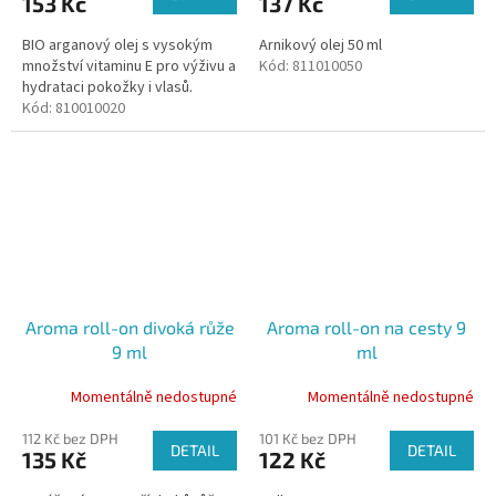
153 Kč
137 Kč
BIO arganový olej s vysokým
Arnikový olej 50 ml
množství vitaminu E pro výživu a
Kód:
811010050
hydrataci pokožky i vlasů.
Kód:
810010020
Aroma roll-on divoká růže
Aroma roll-on na cesty 9
9 ml
ml
Momentálně nedostupné
Momentálně nedostupné
112 Kč bez DPH
101 Kč bez DPH
DETAIL
DETAIL
135 Kč
122 Kč