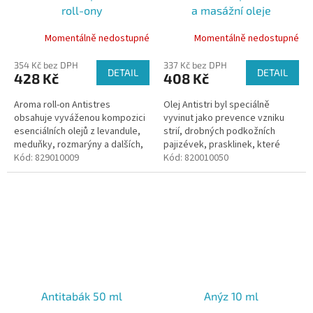
roll-ony
a masážní oleje
Momentálně nedostupné
Momentálně nedostupné
354 Kč bez DPH
337 Kč bez DPH
DETAIL
DETAIL
428 Kč
408 Kč
Aroma roll-on Antistres
Olej Antistri byl speciálně
obsahuje vyváženou kompozici
vyvinut jako prevence vzniku
esenciálních olejů z levandule,
strií, drobných podkožních
meduňky, rozmarýny a dalších,
pajizévek, prasklinek, které
která uvolňuje psychické napětí,
Kód:
829010009
vznikají v těhotenství, při
Kód:
820010050
vyčerpání a stres.
prudkém zvýšení váhy a při
tělesných...
Antitabák 50 ml
Anýz 10 ml