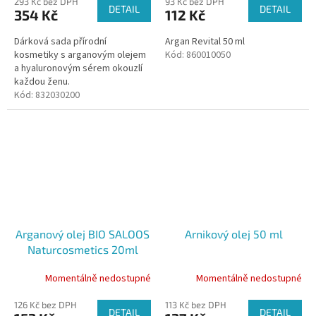
293 Kč bez DPH
93 Kč bez DPH
DETAIL
DETAIL
354 Kč
112 Kč
Dárková sada přírodní
Argan Revital 50 ml
kosmetiky s arganovým olejem
Kód:
860010050
a hyaluronovým sérem okouzlí
každou ženu.
Kód:
832030200
Arganový olej BIO SALOOS
Arnikový olej 50 ml
Naturcosmetics 20ml
Momentálně nedostupné
Momentálně nedostupné
126 Kč bez DPH
113 Kč bez DPH
DETAIL
DETAIL