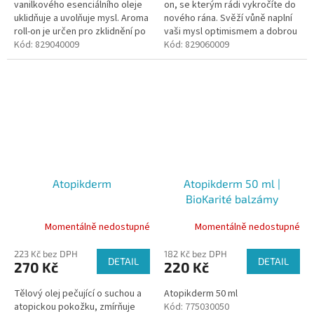
vanilkového esenciálního oleje
on, se kterým rádi vykročíte do
uklidňuje a uvolňuje mysl. Aroma
nového rána. Svěží vůně naplní
roll-on je určen pro zklidnění po
vaši mysl optimismem a dobrou
náročném dni a navozuje
Kód:
829040009
náladou, která vás bude
Kód:
829060009
atmosféru klidných snů.
provázet po celý den.
Atopikderm
Atopikderm 50 ml |
BioKarité balzámy
Momentálně nedostupné
Momentálně nedostupné
223 Kč bez DPH
182 Kč bez DPH
DETAIL
DETAIL
270 Kč
220 Kč
Tělový olej pečující o suchou a
Atopikderm 50 ml
atopickou pokožku, zmírňuje
Kód:
775030050