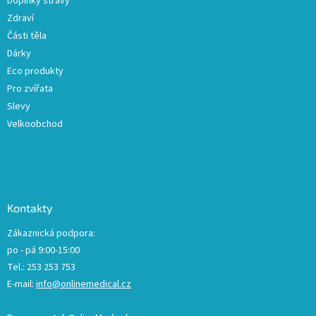
Doplňky stravy
i
s
Zdraví
u
Části těla
Dárky
Eco produkty
Pro zvířata
Slevy
Velkoobchod
Kontakty
Zákaznická podpora:
po - pá 9:00-15:00
Tel.: 253 253 753
E-mail:
info@onlinemedical.cz