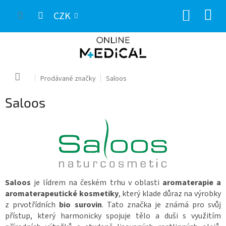
Přejít
NÁKUP
na
CZK
obsah
KOŠÍK
Domů
Prodávané značky
Saloos
Saloos
Saloos
je lídrem na českém trhu v oblasti
aromaterapie a
aromaterapeutické kosmetiky
, který klade důraz na výrobky
z prvotřídních
bio surovin
. Tato značka je známá pro svůj
přístup, který harmonicky spojuje tělo a duši s využitím