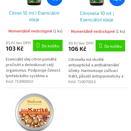
r
t
o
ů
Citron 10 ml | Esenciální
Citronela 10 ml |
d
oleje
Esenciální oleje
u
k
Momentálně nedostupné
(1 ks)
Momentálně nedostupné
(1 ks)
t
ů
85 Kč bez DPH
88 Kč bez DPH
Do košíku
Do košíku
103 Kč
106 Kč
Esenciální olej citron pomáhá
Citronella má skvělé
pročistit a detoxikovat celý
antiseptické a antibakteriální
organismus. Podporuje činnost
účinky. Harmonizuje zažívací
lymfatického systému a
trakt, působí antispasmaticky a
vyplavování nečistot z těla.
Kód:
710060010
snižuje horečku. Působí také
Kód:
710070010
jako přírodní repelent.