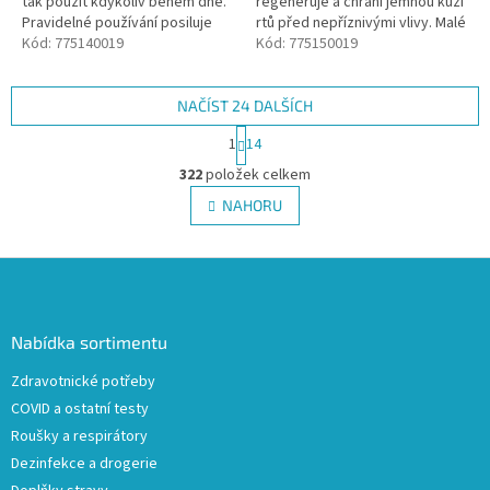
tak použít kdykoliv během dne.
regeneruje a chrání jemnou kůži
Pravidelné používání posiluje
rtů před nepříznivými vlivy. Malé
nehty, předchází vzniku
Kód:
775140019
balení se perfektně vejde do
Kód:
775150019
záděrek a hydratuje nehtovou...
každé kabelky.
NAČÍST 24 DALŠÍCH
S
1
14
t
O
r
322
položek celkem
v
á
l
NAHORU
n
á
k
d
o
v
Z
a
á
c
á
n
í
p
í
p
a
Nabídka sortimentu
r
t
v
Zdravotnické potřeby
í
k
COVID a ostatní testy
y
v
Roušky a respirátory
ý
Dezinfekce a drogerie
p