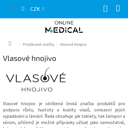
Přejít
NÁKUP
na
CZK
obsah
KOŠÍK
Domů
Prodávané značky
Vlasové hnojivo
Vlasové hnojivo
Vlasové hnojivo je oblíbená česká značka produktů pro
podporu růstu, hustoty a kvality vlasů, omezení jejich
vypadávání a lámání. Řada obsahuje jak tablety, tak šampon a
sérum, přičemž je možné přípravky užívat jako samostatně,