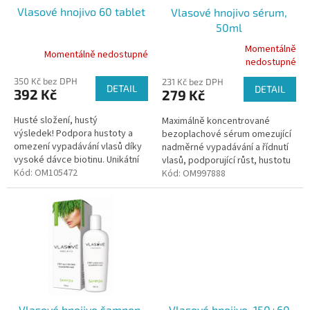
o
ů
Vlasové hnojivo 60 tablet
Vlasové hnojivo sérum,
d
50ml
u
k
Momentálně
Momentálně nedostupné
Průměrné
nedostupné
t
hodnocení
ů
350 Kč bez DPH
231 Kč bez DPH
produktu
DETAIL
DETAIL
392 Kč
279 Kč
je
5,0
Husté složení, hustý
Maximálně koncentrované
z
výsledek! Podpora hustoty a
bezoplachové sérum omezující
5
omezení vypadávání vlasů díky
nadměrné vypadávání a řídnutí
hvězdiček.
vysoké dávce biotinu. Unikátní
vlasů, podporující růst, hustotu
složení s aminokyselinami, MSM,
Kód:
OM105472
a kvalitu vlasů. STOP
Kód:
OM997888
zinkem, křemíkem a...
nadměrnému vypadávání,
STOP...
Vlasové hnojivo šampon,
Vlasové hnojivo, 150+60