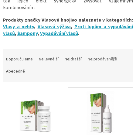
tak jejich efekt synergicky zvyšovat vzájemným
kombinováním.
Produkty značky Vlasové hnojivo naleznete v kategoriích:
Vlasy a nehty
,
Vlasová výživa
,
Proti lupům a vypadávání
vlasů
,
Šampony
,
Vypadávání vlasů
.
Ř
a
Doporučujeme
Nejlevnější
Nejdražší
Nejprodávanější
z
e
Abecedně
n
í
V
p
ý
r
p
o
i
d
s
u
p
k
r
t