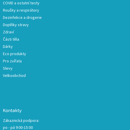
COVID a ostatní testy
r
v
Roušky a respirátory
k
Dezinfekce a drogerie
y
Doplňky stravy
v
ý
Zdraví
p
Části těla
i
Dárky
s
u
Eco produkty
Pro zvířata
Slevy
Velkoobchod
Kontakty
Zákaznická podpora:
po - pá 9:00-15:00