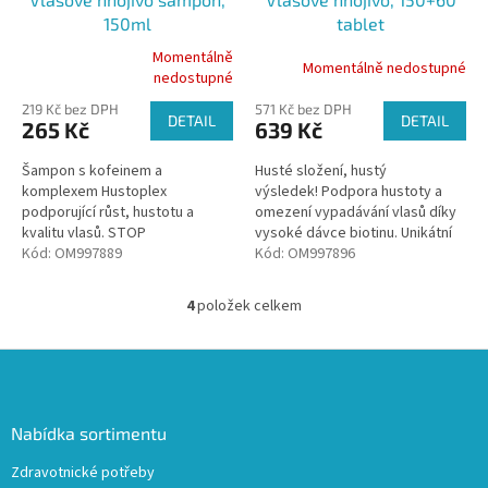
150ml
tablet
Momentálně
Momentálně nedostupné
Průměrné
nedostupné
hodnocení
219 Kč bez DPH
571 Kč bez DPH
produktu
DETAIL
DETAIL
265 Kč
639 Kč
je
5,0
Šampon s kofeinem a
Husté složení, hustý
z
komplexem Hustoplex
výsledek! Podpora hustoty a
5
podporující růst, hustotu a
omezení vypadávání vlasů díky
hvězdiček.
kvalitu vlasů. STOP
vysoké dávce biotinu. Unikátní
nadměrnému vypadávání, STOP
Kód:
OM997889
složení s aminokyselinami, MSM,
Kód:
OM997896
pomalému růstu vlasů, STOP
zinkem, křemíkem a...
lámavým a třepivým vlasům.
4
položek celkem
O
v
l
Z
á
á
d
p
a
a
Nabídka sortimentu
c
t
í
Zdravotnické potřeby
í
p