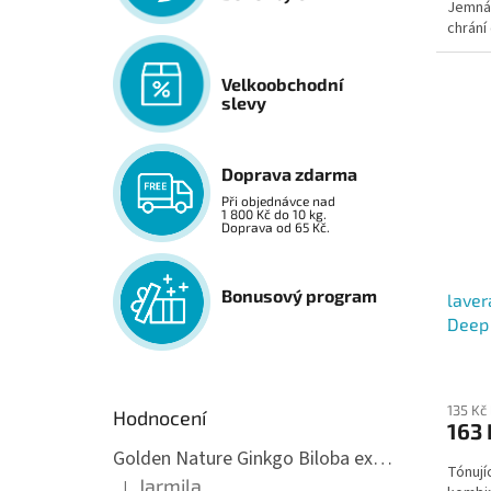
Jemná 
chrání
vysou
Velkoobchodní
slevy
Doprava zdarma
Při objednávce nad
1 800 Kč do 10 kg.
Doprava od 65 Kč.
Bonusový program
laver
Deep
135 Kč
Hodnocení
163 
Golden Nature Ginkgo Biloba extrakt 50:1 60mg, 100 kapslí
Tónují
Jarmila
|