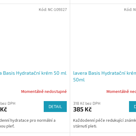
Kód:
NC-109327
Kód:
N
a Basis Hydratační krém 50 ml
lavera Basis Hydratační kré
50ml
Momentálně nedostupné
Momentálně ne
 bez DPH
318 Kč bez DPH
DETAIL
 Kč
385 Kč
enní hydratace pro normální a
Každodenní péče redukující znám
ou pleť.
stárnutí pleti.