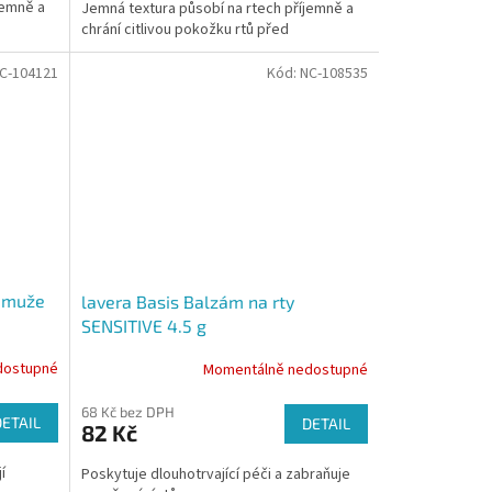
jemně a
Jemná textura působí na rtech příjemně a
chrání citlivou pokožku rtů před
vysoušením.
C-104121
Kód:
NC-108535
o muže
lavera Basis Balzám na rty
SENSITIVE 4.5 g
dostupné
Momentálně nedostupné
68 Kč bez DPH
DETAIL
DETAIL
82 Kč
í
Poskytuje dlouhotrvající péči a zabraňuje