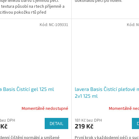
uje lehkou barvu s jemnou péčí.
dokonalou péči po holení.
textura působí na rtech příjemně a
 citlivou pokožku rtů před
šením.
Kód:
NC-109331
Kód:
N
a Basis Čistící gel 125 ml
lavera Basis Čistící pleťové
2v1 125 ml
Momentálně nedostupné
Momentálně ne
 bez DPH
181 Kč bez DPH
DETAIL
 Kč
219 Kč
enní čištění normální a smíšené
První krok v každodenní péči o su