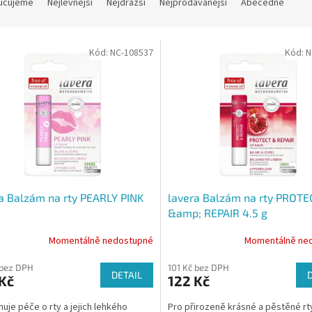
učujeme
Nejlevnější
Nejdražší
Nejprodávanější
Abecedně
Kód:
NC-108537
Kód:
N
a Balzám na rty PEARLY PINK
lavera Balzám na rty PROTE
&amp; REPAIR 4.5 g
Momentálně nedostupné
Momentálně ne
 bez DPH
101 Kč bez DPH
DETAIL
Kč
122 Kč
uje péče o rty a jejich lehkého
Pro přirozeně krásné a pěstěné rt