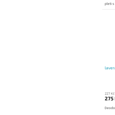
pleti 
laver
227 Kč
275
Deodor