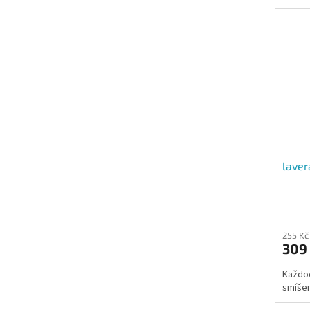
laver
255 Kč
309
Každod
smíšen