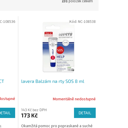
231
položek celkem
C-108536
Kód:
NC-108538
CT
lavera Balzám na rty SOS 8 ml
dostupné
Momentálně nedostupné
143 Kč bez DPH
DETAIL
DETAIL
173 Kč
y.
Okamžitá pomoc pro popraskané a suché