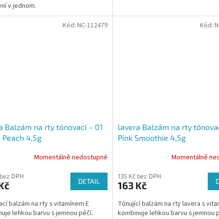
ní v jednom.
Kód:
NC-112479
Kód:
N
a Balzám na rty tónovací – 01
lavera Balzám na rty tónova
 Peach 4,5g
Pink Smoothie 4,5g
Momentálně nedostupné
Momentálně ne
 bez DPH
135 Kč bez DPH
DETAIL
Kč
163 Kč
cí balzám na rty s vitamínem E
Tónující balzám na rty lavera s vit
uje lehkou barvu s jemnou péčí.
kombinuje lehkou barvu s jemnou p