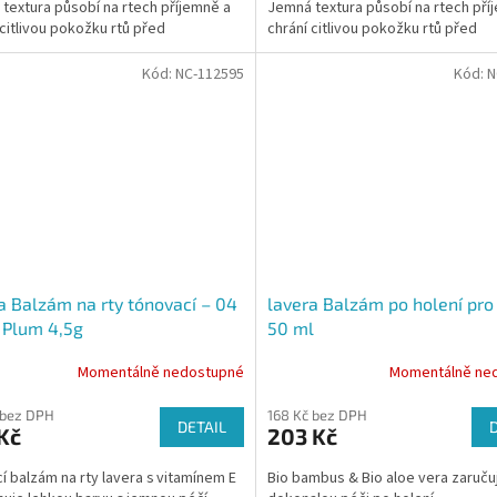
textura působí na rtech příjemně a
Jemná textura působí na rtech pří
 citlivou pokožku rtů před
chrání citlivou pokožku rtů před
šením.
vysoušením.
Kód:
NC-112595
Kód:
N
a Balzám na rty tónovací – 04
lavera Balzám po holení pr
 Plum 4,5g
50 ml
Momentálně nedostupné
Momentálně ne
 bez DPH
168 Kč bez DPH
DETAIL
Kč
203 Kč
cí balzám na rty lavera s vitamínem E
Bio bambus & Bio aloe vera zaručuj