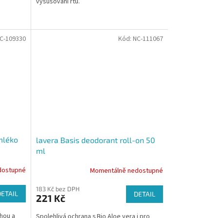
vysušování rtů.
C-109330
Kód:
NC-111067
 mléko
lavera Basis deodorant roll-on 50
ml
dostupné
Momentálně nedostupné
183 Kč bez DPH
DETAIL
DETAIL
221 Kč
chou a
Spolehlivá ochrana s Bio Aloe vera i pro