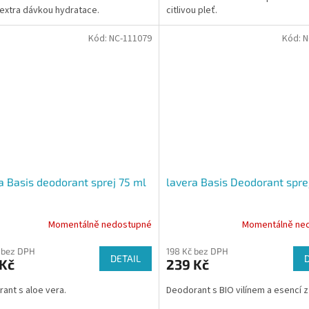
s extra dávkou hydratace.
citlivou pleť.
Kód:
NC-111079
Kód:
N
a Basis deodorant sprej 75 ml
lavera Basis Deodorant spre
Momentálně nedostupné
Momentálně ne
 bez DPH
198 Kč bez DPH
DETAIL
 Kč
239 Kč
ant s aloe vera.
Deodorant s BIO vilínem a esencí z 