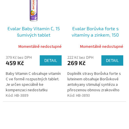
Evalar Baby Vitamin C, 15
Evalar Borůvka forte s
šumivých tablet
vitamíny a zinkem, 150
tablet
Momentálně nedostupné
Momentálně nedostupné
379 Kč bez DPH
222 Kč bez DPH
DETAIL
DETAIL
459 Kč
269 Kč
Baby Vitamin C obsahuje vitamín
Doplněk stravy Borůvka forte s
C ve formě rozpustných tablet.
luteinem obsahuje Borůvkové
Je určen speciálně ke
antokyany stimulují syntézu a
kompenzaci nedostatku
přirozenou obnovu zrakového
vitaminu C u dětí od tří let.
Kód:
HB-3889
pigmentu rodopsinu, pomáhají
Kód:
HB-3893
zvyšovat ostrost zraku,...