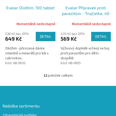
Evalar Olidžim, 100 tablet
Evalar Přípravek proti
parazitům - Trojčatka, 40
tablet
Momentálně nedostupné
Momentálně nedostupné
536 Kč bez DPH
470 Kč bez DPH
DETAIL
DETAIL
649 Kč
569 Kč
Olidžim - přirozená dávka
Výživový doplněk určený na boj
vitamínů a minerálů pro lidi s
proti parazitům pro děti i
cukrovkou.
dospělé.
Kód:
HB-0830
Kód:
HB-0655
12
položek celkem
O
v
l
Z
á
á
d
p
a
a
Nabídka sortimentu
c
t
í
Zdravotnické potřeby