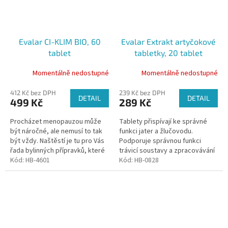
Evalar CI-KLIM BIO, 60
Evalar Extrakt artyčokové
tablet
tabletky, 20 tablet
Momentálně nedostupné
Momentálně nedostupné
412 Kč bez DPH
239 Kč bez DPH
DETAIL
DETAIL
499 Kč
289 Kč
Procházet menopauzou může
Tablety přispívají ke správné
být náročné, ale nemusí to tak
funkci jater a žlučovodu.
být vždy. Naštěstí je tu pro Vás
Podporuje správnou funkci
řada bylinných přípravků, které
trávicí soustavy a zpracovávání
vám pomohou projít tímto
Kód:
HB-4601
živin z potravy.
Kód:
HB-0828
obdobím bez větších potíží a...