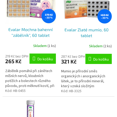
i
d
s
u
p
k
379 Kč
459 Kč
–30 %
–30 %
r
t
o
ů
Evalar Mochna bahenní
Evalar Zlaté mumio, 60
d
"zábělník", 60 tablet
tablet
u
k
Skladem
(1 ks)
Skladem
(2 ks)
t
ů
219 Kč bez DPH
287 Kč bez DPH
Do košíku
Do košíku
265 Kč
321 Kč
Zábělník pomáhá při zánětech
Mumio je přírodní směs
míšních nervů, kloubních
organických i anorganických
potížích a bolestech různého
látek, je to přírodní minerál,
původu, proti měknutí kostí, při
který vzniká složitým
ukládání solí, bolestech páteře.
Kód:
HB-0455
geologickým procesem. Je to
Kód:
HB-3325
přírodní komplex, který
se používá jako...