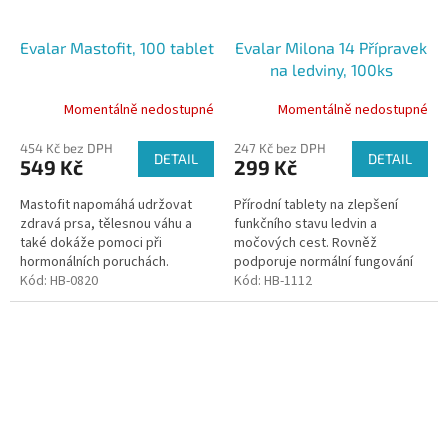
Evalar Mastofit, 100 tablet
Evalar Milona 14 Přípravek
na ledviny, 100ks
Momentálně nedostupné
Momentálně nedostupné
454 Kč bez DPH
247 Kč bez DPH
DETAIL
DETAIL
549 Kč
299 Kč
Mastofit napomáhá udržovat
Přírodní tablety na zlepšení
zdravá prsa, tělesnou váhu a
funkčního stavu ledvin a
také dokáže pomoci při
močových cest. Rovněž
hormonálních poruchách.
podporuje normální fungování
Kód:
HB-0820
kardiovaskulárního a
Kód:
HB-1112
pohybového systému.