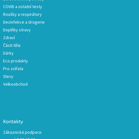
í
p
COVID a ostatní testy
r
v
Roušky a respirátory
k
Dezinfekce a drogerie
y
Doplňky stravy
v
ý
Zdraví
p
Části těla
i
Dárky
s
u
Eco produkty
Pro zvířata
Slevy
Velkoobchod
Kontakty
Zákaznická podpora: