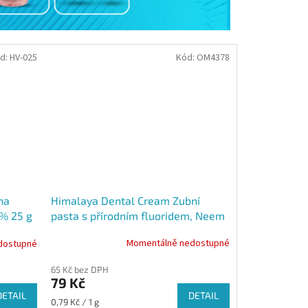
d:
HV-025
Kód:
OM4378
Himalaya Dental Cream Zubní
na
pasta s přírodním fluoridem, Neem
5% 25 g
a granátovým jablkem, 100 g
Momentálně nedostupné
dostupné
65 Kč bez DPH
79 Kč
DETAIL
DETAIL
Měrná
0,79 Kč / 1 g