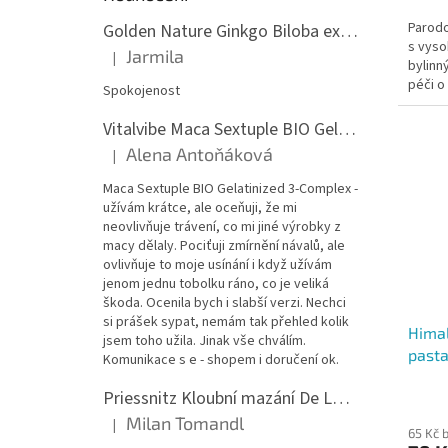
cena:
Parodo
Golden Nature Ginkgo Biloba extrakt 50:1 60mg, 100 kapslí
s vyso
Jarmila
|
Hodnocení produktu je 5 z 5 hvězdiček.
bylinn
péči o 
Spokojenost
zejména
Vitalvibe Maca Sextuple BIO Gelatinized 3-Complex, 60 kapslí
Alena Antoňáková
|
Hodnocení produktu je 5 z 5 hvězdiček.
Maca Sextuple BIO Gelatinized 3-Complex -
užívám krátce, ale oceňuji, že mi
neovlivňuje trávení, co mi jiné výrobky z
macy dělaly. Pociťuji zmírnění návalů, ale
ovlivňuje to moje usínání i když užívám
jenom jednu tobolku ráno, co je veliká
škoda. Ocenila bych i slabší verzi. Nechci
si prášek sypat, nemám tak přehled kolik
Himal
jsem toho užila. Jinak vše chválím.
pasta
Komunikace s e - shopem i doručení ok.
Priessnitz Kloubní mazání De Luxe, 200ml
Milan Tomandl
|
Hodnocení produktu je 5 z 5 hvězdiček.
65 Kč 