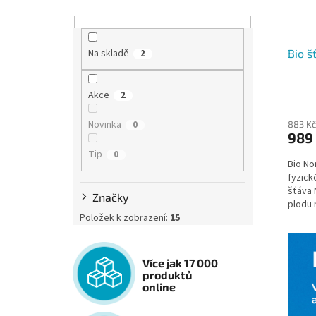
Na skladě
Bio š
2
Akce
2
Novinka
0
883 Kč
989
Tip
0
Bio No
fyzick
šťáva 
Značky
plodu 
Položek k zobrazení:
15
Více jak 17 000
produktů
online