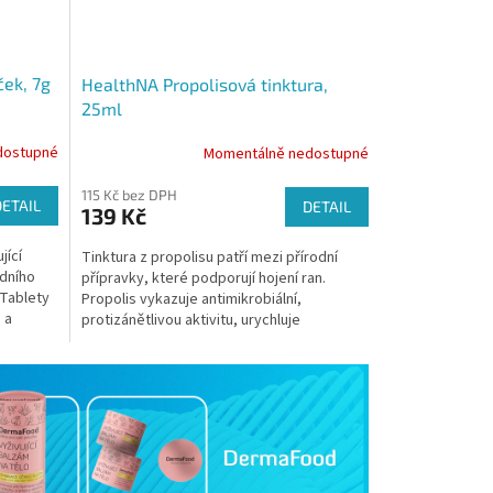
ček, 7g
HealthNA Propolisová tinktura,
25ml
dostupné
Momentálně nedostupné
115 Kč bez DPH
DETAIL
DETAIL
139 Kč
jící
Tinktura z propolisu patří mezi přírodní
odního
přípravky, které podporují hojení ran.
. Tablety
Propolis vykazuje antimikrobiální,
 a
protizánětlivou aktivitu, urychluje
regenerační procesy,...