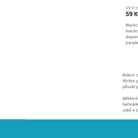
49 Kč 
59 K
Mastic
mastic
doporu
parade
onemo
Bolest 
těchto p
působí p
Některé 
heřmánk
zubů a 
Z
á
p