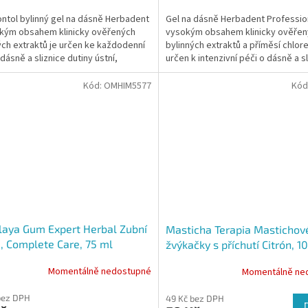
cena:
ntol bylinný gel na dásně Herbadent
Gel na dásně Herbadent Professio
kým obsahem klinicky ověřených
vysokým obsahem klinicky ověřen
ých extraktů je určen ke každodenní
bylinných extraktů a příměsí chlore
dásně a sliznice dutiny ústní,
určen k intenzivní péči o dásně a s
 při...
dutiny ústní,...
Kód:
OMHIM5577
Kód
aya Gum Expert Herbal Zubní
Masticha Terapia Mastichov
, Complete Care, 75 ml
žvýkačky s příchutí Citrón, 1
Momentálně nedostupné
Momentálně ne
bez DPH
49 Kč bez DPH