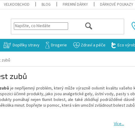
VELKOOBCHOD
BLOG
FIREMNÍ DÁRKY
DÁRKOVÉ POUKAZY
HLEDAT
Doplňky stravy
Drogerie
Zdraví a péče
Eco výro
t zubů
est zubů
 zubů
je nepříjemný problém, který může výrazně ovlivnit kvalitu vašeho k
ispozici účinné produkty, jako jsou analgetické gely, ústní vody, pasty s ob
dukty pomáhají nejen tlumit bolest, ale také zklidňují podrážděné dásně a
kolika minut. Dopřejte si pomoc, která vám umožní zvládnout bolest zubů
Více...