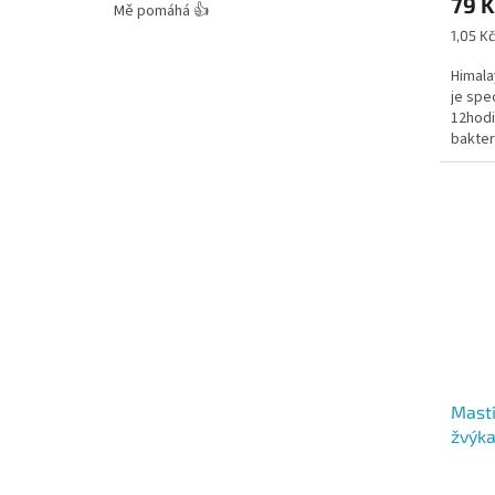
79 K
Mě pomáhá 👍
Měrná
1,05 Kč
cena:
Himala
je spe
12hodi
bakter
krvácen
Masti
žvýka