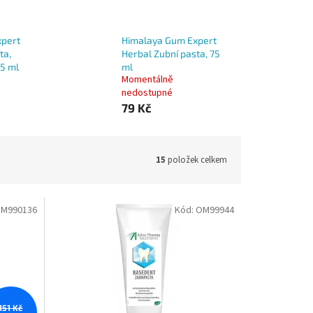
xpert
Himalaya Gum Expert
ta,
Herbal Zubní pasta, 75
75 ml
ml
Momentálně
nedostupné
79 Kč
15
položek celkem
M990136
Kód:
OM99944
151 Kč