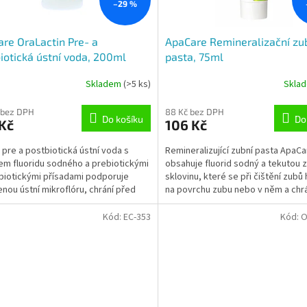
–29 %
re OraLactin Pre- a
ApaCare Remineralizační zu
iotická ústní voda, 200ml
pasta, 75ml
Skladem
(>5 ks)
Skla
 bez DPH
88 Kč bez DPH
Do košíku
Do
Kč
106 Kč
pre a postbiotická ústní voda s
Remineralizující zubní pasta ApaCa
m fluoridu sodného a prebiotickými
obsahuje fluorid sodný a tekutou 
biotickými přísadami podporuje
sklovinu, které se při čištění zubů
enou ústní mikroflóru, chrání před
na povrchu zubu nebo v něm a chrá
m zubního kazu...
Pasta je vhodná...
Kód:
EC-353
Kód:
O