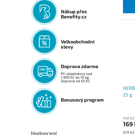
Nákup přes
Benefity.cz
Velkoobchodní
slevy
Doprava zdarma
Při objednávce nad
1 800 Kč do 10 kg.
Doprava od 65 Kč.
HERB
25 g
Bonusový program
140 Kč
169 
Měrná
676 Kč
Hodnocení