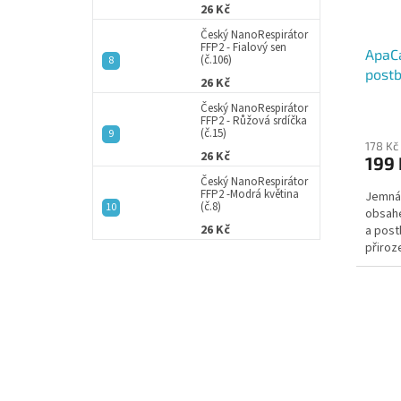
26 Kč
d
t
Český NanoRespirátor
u
ů
FFP2 - Fialový sen
ApaCa
k
(č.106)
postb
t
26 Kč
ů
Český NanoRespirátor
FFP2 - Růžová srdíčka
(č.15)
178 Kč
26 Kč
199 
Český NanoRespirátor
FFP2 -Modrá květina
Jemná 
(č.8)
obsahe
26 Kč
a post
přiroz
vznike