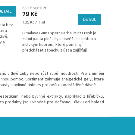
65 Kč bez DPH
DETAIL
79 Kč
DETAIL
Měrná
1,05 Kč / 1 ml
sta bez
cena:
terá
Himalaya Gum Expert Herbal Mint Fresh je
livě,
zubní pasta plná síly s osvěžující mátou a
y a
indickým koprem, které pomáhají
předcházet zápachu z úst a zajišťují
dlouhotrvající...
ní, citlivé zuby nebo růst zubů moudrosti. Pro zmírnění
účinnou pomoc. Sortiment zahrnuje analgetické gely, které
 pasty a bylinné tinktury pro péči o podrážděné dásně.
nestetikum, nebo bylinné extrakty, například z hřebíčku,
Tyto produkty jsou vhodné pro dočasnou úlevu od bolesti