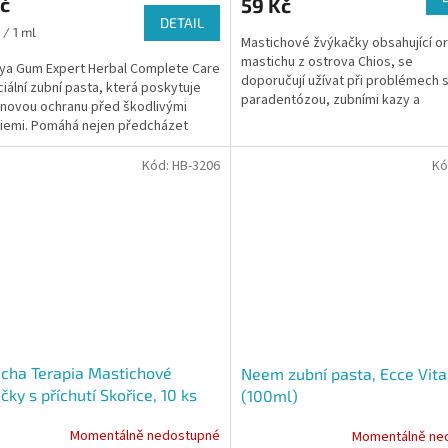
č
59 Kč
DETAIL
 / 1 ml
Mastichové žvýkačky obsahující ori
mastichu z ostrova Chios, se
ya Gum Expert Herbal Complete Care
doporučují užívat při problémech 
ciální zubní pasta, která poskytuje
paradentózou, zubními kazy a
novou ochranu před škodlivými
onemocněními zubů.
iemi. Pomáhá nejen předcházet
í dásní, ale...
Kód:
HB-3206
Kó
cha Terapia Mastichové
Neem zubní pasta, Ecce Vita
čky s příchutí Skořice, 10 ks
(100ml)
Momentálně nedostupné
Momentálně ne