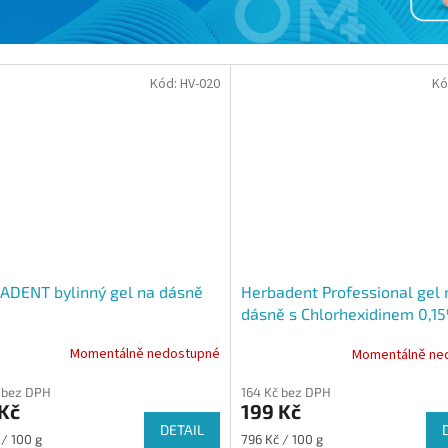
Kód:
HV-020
Kó
ADENT bylinný gel na dásně
Herbadent Professional gel 
dásně s Chlorhexidinem 0,1
Momentálně nedostupné
Momentálně ne
 bez DPH
164 Kč bez DPH
Kč
199 Kč
DETAIL
Měrná
 / 100 g
796 Kč / 100 g