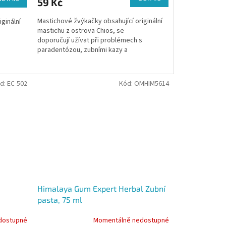
59 Kč
je
5,0
Mastichové žvýkačky obsahující originální
ginální
z
mastichu z ostrova Chios, se
5
doporučují užívat při problémech s
s
hvězdiček.
paradentózou, zubními kazy a
onemocněními zubů.
d:
EC-502
Kód:
OMHIM5614
Himalaya Gum Expert Herbal Zubní
pasta, 75 ml
dostupné
Momentálně nedostupné