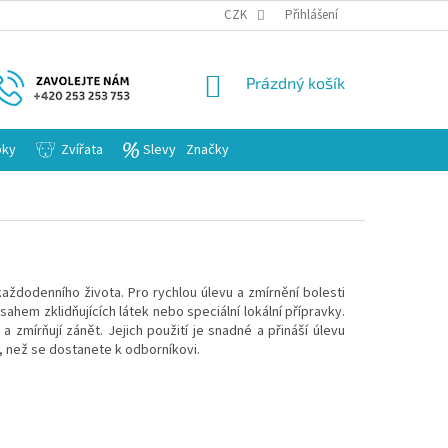
KARIERA
CZK
Přihlášení
NÁKUPNÍ
Prázdný košík
KOŠÍK
bky
Zvířata
Slevy
Značky
aždodenního života. Pro rychlou úlevu a zmírnění bolesti
sahem zklidňujících látek nebo speciální lokální přípravky.
 zmírňují zánět. Jejich použití je snadné a přináší úlevu
, než se dostanete k odborníkovi.