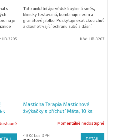
cena:
Tato unikátní ájurvédská bylinná směs,
nal s
klinicky testovaná, kombinuje neem a
ých
granátové jablko. Poskytuje exotickou chuť
xidinu je
a dlouhotrvající ochranu zubů a dásní.
liznice
Obsahuje přírodní...
:
HB-3205
Kód:
HB-3207
Masticha Terapia Mastichové
é
žvýkačky s příchutí Máta, 10 ks
0ks
Momentálně nedostupné
dostupné
Průměrné
hodnocení
49 Kč bez DPH
produktu
DETAIL
DETAIL