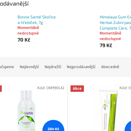
odávanější
Bonne Santé Skořice
Himalaya Gum E
a hřebíček, 7g
Herbal Zubní pas
Momentálně
Complete Care, 
nedostupné
Momentálně
nedostupné
70 Kč
79 Kč
učujeme
Nejlevnější
Nejdražší
Nejprodávanější
Abecedně
Kód:
OM990142
Kód:
O
Akce
284 Kč