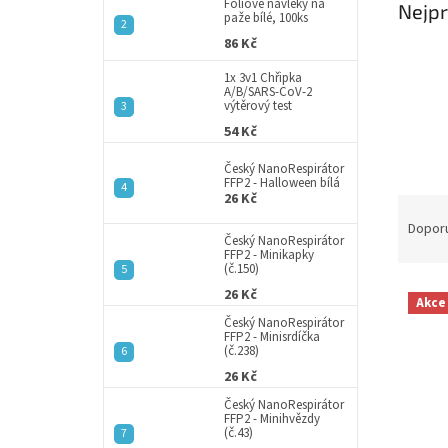
a
Fóliové návleky na
Nejpr
paže bílé, 100ks
n
86 Kč
e
l
1x 3v1 Chřipka
A/B/SARS-CoV-2
výtěrový test
54 Kč
Český NanoRespirátor
FFP2 - Halloween bílá
26 Kč
Ř
a
Dopor
Český NanoRespirátor
z
FFP2 - Minikapky
e
(č.150)
V
n
26 Kč
Akce
ý
í
Český NanoRespirátor
p
p
FFP2 - Minisrdíčka
(č.238)
i
r
26 Kč
s
o
p
d
Český NanoRespirátor
FFP2 - Minihvězdy
r
u
(č.43)
o
k