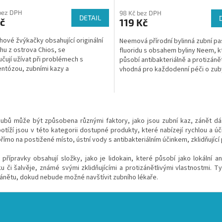
bez DPH
98 Kč bez DPH
DETAIL
č
119 Kč
hové žvýkačky obsahující originální
Neemová přírodní bylinná zubní pa
hu z ostrova Chios, se
fluoridu s obsahem byliny Neem, k
čují užívat při problémech s
působí antibakteriálně a protizánět
ntózou, zubními kazy a
vhodná pro každodenní péči o zub
cněními zubů.
dásně .
O
v
zubů může být způsobena různými faktory, jako jsou zubní kaz, zánět dás
l
otíží jsou v této kategorii dostupné produkty, které nabízejí rychlou a 
á
římo na postižené místo, ústní vody s antibakteriálním účinkem, zklidňující
d
a
přípravky obsahují složky, jako je lidokain, které působí jako lokální a
c
u či šalvěje, známé svými zklidňujícími a protizánětlivými vlastnostmi. 
í
zánětu, dokud nebude možné navštívit zubního lékaře.
p
r
v
k
y