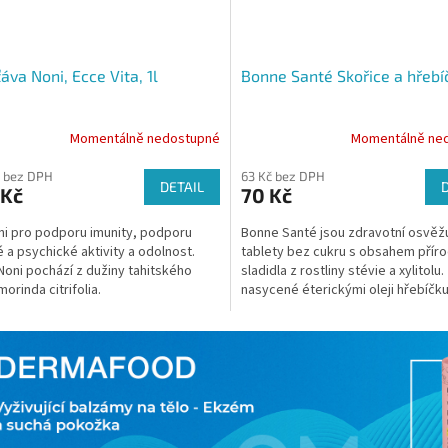
ťáva Noni, Ecce Vita, 1l
Bonne Santé Skořice a hřebí
Momentálně nedostupné
Momentálně ne
 bez DPH
63 Kč bez DPH
DETAIL
 Kč
70 Kč
ni pro podporu imunity, podporu
Bonne Santé jsou zdravotní osvěžu
é a psychické aktivity a odolnost.
tablety bez cukru s obsahem přír
Noni pochází z dužiny tahitského
sladidla z rostliny stévie a xylitolu
morinda citrifolia.
nasycené éterickými oleji hřebíčku
skořice a působí...