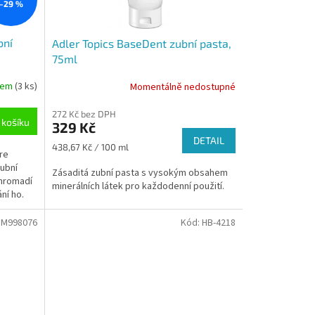
–29 %
bní
Adler Topics BaseDent zubní pasta,
75ml
dem
(3 ks)
Momentálně nedostupné
272 Kč bez DPH
 košíku
329 Kč
DETAIL
Měrná
438,67 Kč / 100 ml
re
cena:
zubní
Zásaditá zubní pasta s vysokým obsahem
 hromadí
minerálních látek pro každodenní použití.
ní ho.
M998076
Kód:
HB-4218