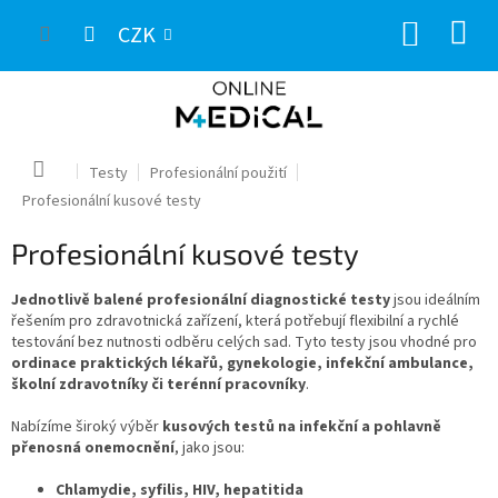
Přejít
NÁKUP
na
CZK
obsah
KOŠÍK
Domů
Testy
Profesionální použití
Profesionální kusové testy
Profesionální kusové testy
Jednotlivě balené profesionální diagnostické testy
jsou ideálním
řešením pro zdravotnická zařízení, která potřebují flexibilní a rychlé
testování bez nutnosti odběru celých sad. Tyto testy jsou vhodné pro
ordinace praktických lékařů, gynekologie, infekční ambulance,
školní zdravotníky či terénní pracovníky
.
Nabízíme široký výběr
kusových testů na infekční a pohlavně
přenosná onemocnění
, jako jsou:
Chlamydie, syfilis, HIV, hepatitida