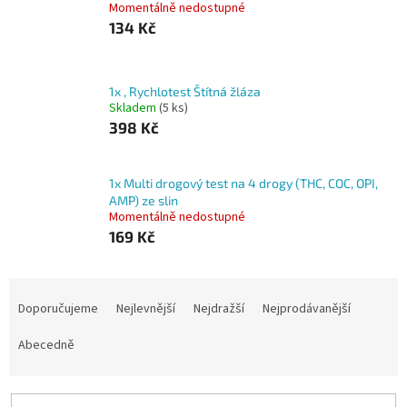
Momentálně nedostupné
134 Kč
1x , Rychlotest Štítná žláza
Skladem
(5 ks)
398 Kč
1x Multi drogový test na 4 drogy (THC, COC, OPI,
AMP) ze slin
Momentálně nedostupné
169 Kč
Ř
a
Doporučujeme
Nejlevnější
Nejdražší
Nejprodávanější
z
e
Abecedně
n
í
p