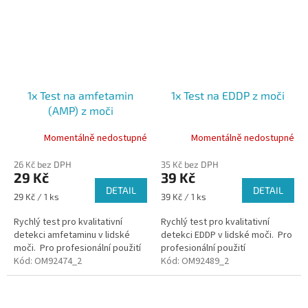
1x Test na amfetamin
1x Test na EDDP z moči
(AMP) z moči
Momentálně nedostupné
Momentálně nedostupné
26 Kč bez DPH
35 Kč bez DPH
29 Kč
39 Kč
DETAIL
DETAIL
Měrná
Měrná
29 Kč / 1 ks
39 Kč / 1 ks
cena:
cena:
Rychlý test pro kvalitativní
Rychlý test pro kvalitativní
detekci amfetaminu v lidské
detekci EDDP v lidské moči. Pro
moči. Pro profesionální použití
profesionální použití
Kód:
OM92474_2
Kód:
OM92489_2