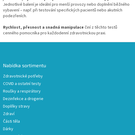
Jednotlivé balení je ideální pro menší provozy nebo doplnění běžného
vybavení – např. při testování specifických pacientů nebo akutních
podezřeních.
Rychlost, přesnost a snadná manipulace
činí z těchto testů
cenného pomocníka pro každodenní zdravotnickou praxi.
Z
á
p
a
Nabídka sortimentu
t
Zdravotnické potřeby
í
COVID a ostatní testy
Roušky a respirátory
Dezinfekce a drogerie
Doplňky stravy
Zdraví
Části těla
Dárky