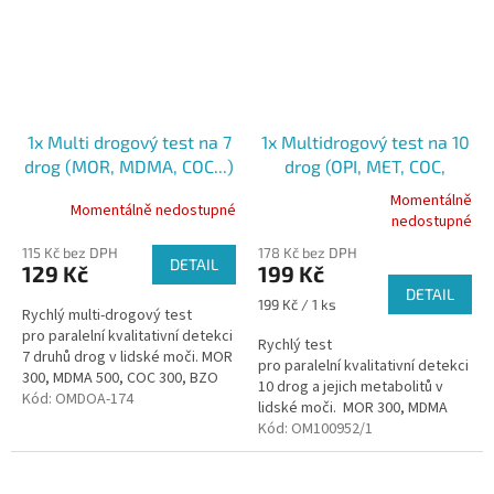
1x Multi drogový test na 7
1x Multidrogový test na 10
drog (MOR, MDMA, COC...)
drog (OPI, MET, COC,
z moči
AMP,...) z moči
Momentálně
Momentálně nedostupné
Průměrné
nedostupné
hodnocení
115 Kč bez DPH
178 Kč bez DPH
produktu
DETAIL
129 Kč
199 Kč
je
DETAIL
5,0
Měrná
199 Kč / 1 ks
Rychlý multi-drogový test
z
cena:
pro paralelní kvalitativní detekci
5
Rychlý test
7 druhů drog v lidské moči. MOR
hvězdiček.
pro paralelní kvalitativní detekci
300, MDMA 500, COC 300, BZO
10 drog a jejich metabolitů v
300, AMP 1000, MET 500, THC 50
Kód:
OMDOA-174
lidské moči. MOR 300, MDMA
Profesionální...
500, COC 300, MTD 300, BAR
Kód:
OM100952/1
300, BZD 300, AMP 1000,...