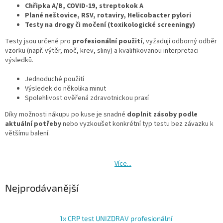
Chřipka A/B, COVID-19, streptokok A
Plané neštovice, RSV, rotaviry, Helicobacter pylori
Testy na drogy či močení (toxikologické screeningy)
Testy jsou určené pro
profesionální použití
, vyžadují odborný odběr
vzorku (např. výtěr, moč, krev, sliny) a kvalifikovanou interpretaci
výsledků.
Jednoduché použití
Výsledek do několika minut
Spolehlivost ověřená zdravotnickou praxí
Díky možnosti nákupu po kuse je snadné
doplnit zásoby podle
aktuální potřeby
nebo vyzkoušet konkrétní typ testu bez závazku k
většímu balení.
Více...
Nejprodávanější
1x CRP test UNIZDRAV profesionální