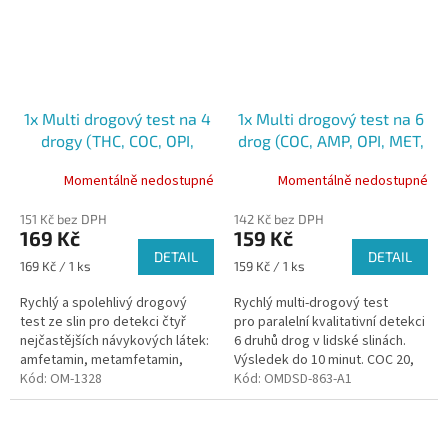
1x Multi drogový test na 4
1x Multi drogový test na 6
drogy (THC, COC, OPI,
drog (COC, AMP, OPI, MET,
AMP) ze slin
MDMA, THC) ze slin
Momentálně nedostupné
Momentálně nedostupné
151 Kč bez DPH
142 Kč bez DPH
169 Kč
159 Kč
DETAIL
DETAIL
Měrná
Měrná
169 Kč / 1 ks
159 Kč / 1 ks
cena:
cena:
Rychlý a spolehlivý drogový
Rychlý multi-drogový test
test ze slin pro detekci čtyř
pro paralelní kvalitativní detekci
nejčastějších návykových látek:
6 druhů drog v lidské slinách.
amfetamin, metamfetamin,
Výsledek do 10 minut. COC 20,
kokain a opiáty. Pro
Kód:
OM-1328
AMP 50, OPI 40, MET 50, MDMA
Kód:
OMDSD-863-A1
profesionální použití
50, THC 50...