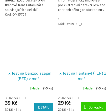
detekci IgA protilátek proti
chromatografický imunotest
tkáňové transglutamináze
pro kvalitativní detekci lidského
souvisejících s celiakií
chorionického gonadotropinu v
(intolerancí lepku) ze vzorku
Kód:
OM85704
moči na pomoc při včasné
krve.
detekci těhotenství. Pro...
1
Kód:
OM89351_1
1x Test na benzodiazepin
1x Test na Fentanyl (FEN) z
(BZD) z moči
moči
Skladem
(>5 ks)
Skladem
(>5 ks)
Průměrné
Průměrné
hodnocení
hodnocení
35 Kč bez DPH
26 Kč bez DPH
produktu
produktu
39 Kč
29 Kč
je
je
DETAIL
Do košíku
5,0
5,0
Měrná
Měrná
39 Kč / 1 ks
29 Kč / 1 ks