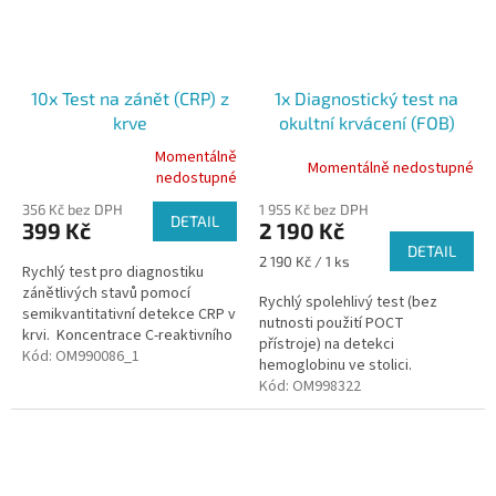
10x Test na zánět (CRP) z
1x Diagnostický test na
krve
okultní krvácení (FOB)
Momentálně
Momentálně nedostupné
Průměrné
nedostupné
hodnocení
356 Kč bez DPH
1 955 Kč bez DPH
produktu
DETAIL
399 Kč
2 190 Kč
je
DETAIL
5,0
Měrná
2 190 Kč / 1 ks
Rychlý test pro diagnostiku
z
cena:
zánětlivých stavů pomocí
5
Rychlý spolehlivý test (bez
semikvantitativní detekce CRP v
hvězdiček.
nutnosti použití POCT
krvi. Koncentrace C-reaktivního
přístroje) na detekci
proteinu ve vzorku
Kód:
OM990086_1
hemoglobinu ve stolici.
pomáhá rozlišit...
Výsledek do 10 minut. Pro
Kód:
OM998322
profesionální použití Expirace:
06/2026...