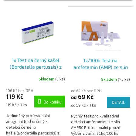
r
V
o
ý
d
p
u
i
k
s
t
p
ů
r
o
1x Test na černý kašel
1x/100x Test na
d
(Bordetella pertussis) z
amfetamin (AMP) ze slin
u
nosohltanu
k
Skladem
(3 ks)
Skladem
(>5 ks)
t
ů
106 Kč bez DPH
od 62 Kč bez DPH
119 Kč
69 Kč
od
Do košíku
DETAIL
Měrná
119 Kč / 1 ks
Měrná
od 59 Kč / 1 ks
cena:
cena:
Jedinečný profesionální
Rychlý test pro kvalitativní
antigenní test určený k
detekci amfetaminu ze slin
detekci černého
AMP50 Profesionální použití
kašle (Bordetella pertussis) z
Výběr z variant 1ks/100 ks