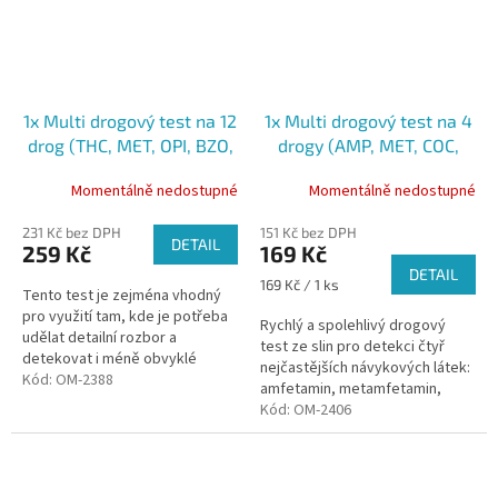
1x Multi drogový test na 12
1x Multi drogový test na 4
drog (THC, MET, OPI, BZO,
drogy (AMP, MET, COC,
COC, AMP, PCP, MDMA, K2,
OPI) ze slin
Momentálně nedostupné
Momentálně nedostupné
OXY, BAR, TML) ze slin
231 Kč bez DPH
151 Kč bez DPH
DETAIL
259 Kč
169 Kč
DETAIL
Měrná
169 Kč / 1 ks
Tento test je zejména vhodný
cena:
pro využití tam, kde je potřeba
Rychlý a spolehlivý drogový
udělat detailní rozbor a
test ze slin pro detekci čtyř
detekovat i méně obvyklé
nejčastějších návykových látek:
návykové látky ze slin.
Kód:
OM-2388
amfetamin, metamfetamin,
Profesionální použití
kokain a opiáty. Pro
Kód:
OM-2406
profesionální použití