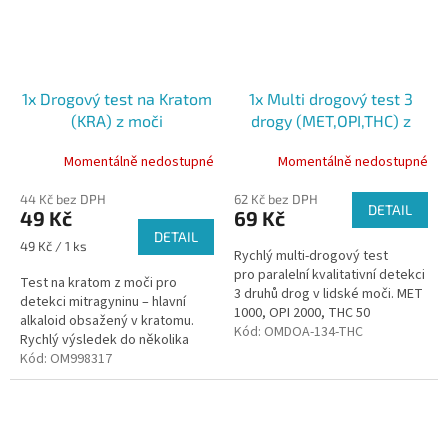
1x Drogový test na Kratom
1x Multi drogový test 3
(KRA) z moči
drogy (MET,OPI,THC) z
moči
Momentálně nedostupné
Momentálně nedostupné
44 Kč bez DPH
62 Kč bez DPH
DETAIL
49 Kč
69 Kč
DETAIL
Měrná
49 Kč / 1 ks
Rychlý multi-drogový test
cena:
pro paralelní kvalitativní detekci
Test na kratom z moči pro
3 druhů drog v lidské moči. MET
detekci mitragyninu – hlavní
1000, OPI 2000, THC 50
alkaloid obsažený v kratomu.
Profesionální použití
Kód:
OMDOA-134-THC
Rychlý výsledek do několika
minut, citlivost 250 ng/ml. Pro
Kód:
OM998317
profesionální screening....