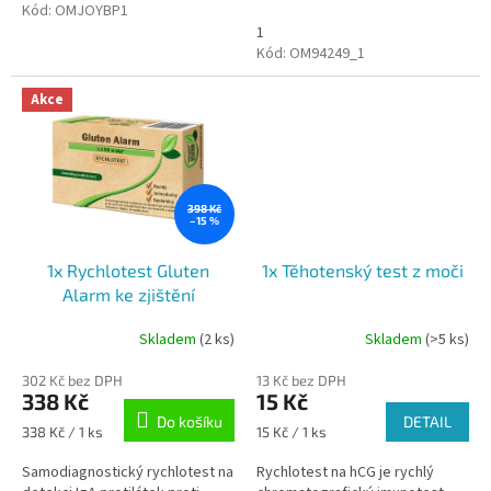
výtěru z nosohltanu. Výsledek
Kód:
OMJOYBP1
do 10 minut bez nutnosti...
1
Kód:
OM94249_1
Akce
398 Kč
–15 %
1x Rychlotest Gluten
1x Těhotenský test z moči
Alarm ke zjištění
intolerance lepku
Skladem
(2 ks)
Skladem
(>5 ks)
Průměrné
hodnocení
302 Kč bez DPH
13 Kč bez DPH
produktu
338 Kč
15 Kč
je
Do košíku
DETAIL
5,0
Měrná
Měrná
338 Kč / 1 ks
15 Kč / 1 ks
z
cena:
cena:
5
Samodiagnostický rychlotest na
Rychlotest na hCG je rychlý
hvězdiček.