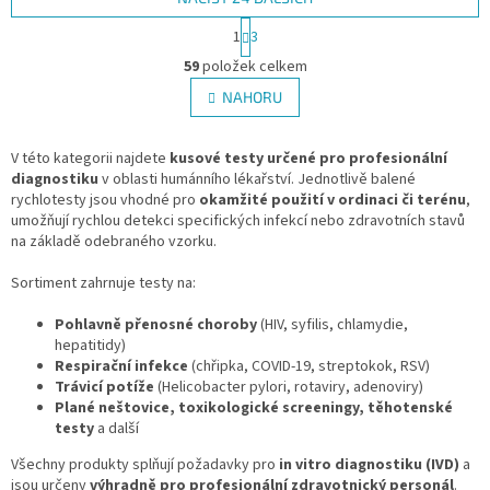
S
1
3
t
O
r
59
položek celkem
v
á
l
NAHORU
n
á
k
d
o
v
V této kategorii najdete
kusové testy určené pro profesionální
a
á
diagnostiku
v oblasti humánního lékařství. Jednotlivě balené
c
n
rychlotesty jsou vhodné pro
okamžité použití v ordinaci či terénu
í
,
í
umožňují rychlou detekci specifických infekcí nebo zdravotních stavů
p
na základě odebraného vzorku.
r
v
Sortiment zahrnuje testy na:
k
y
Pohlavně přenosné choroby
v
(HIV, syfilis, chlamydie,
hepatitidy)
ý
Respirační infekce
(chřipka, COVID-19, streptokok, RSV)
p
Trávicí potíže
(Helicobacter pylori, rotaviry, adenoviry)
i
Plané neštovice, toxikologické screeningy, těhotenské
s
testy
a další
u
Všechny produkty splňují požadavky pro
in vitro diagnostiku (IVD)
a
jsou určeny
výhradně pro profesionální zdravotnický personál
.