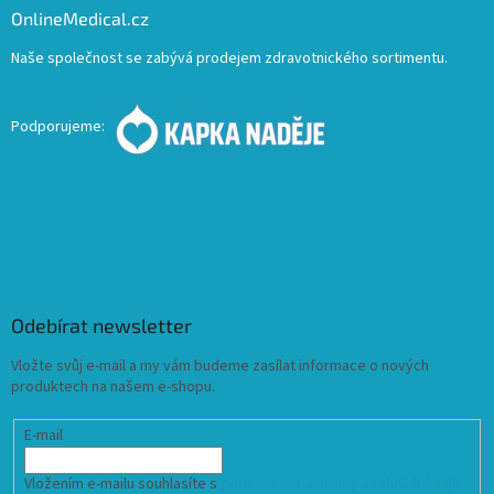
OnlineMedical.cz
Naše společnost se zabývá prodejem zdravotnického sortimentu.
Podporujeme:
Odebírat newsletter
Vložte svůj e-mail a my vám budeme zasílat informace o nových
produktech na našem e-shopu.
E-mail
Vložením e-mailu souhlasíte s
podmínkami ochrany osobních údajů