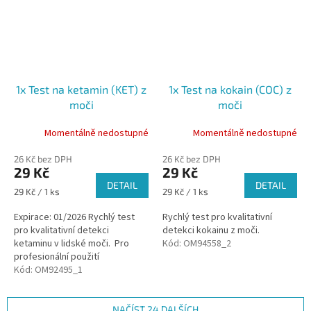
1x Test na ketamin (KET) z
1x Test na kokain (COC) z
moči
moči
Momentálně nedostupné
Momentálně nedostupné
26 Kč bez DPH
26 Kč bez DPH
29 Kč
29 Kč
DETAIL
DETAIL
Měrná
Měrná
29 Kč / 1 ks
29 Kč / 1 ks
cena:
cena:
Expirace: 01/2026 Rychlý test
Rychlý test pro kvalitativní
pro kvalitativní detekci
detekci kokainu z moči.
ketaminu v lidské moči. Pro
Kód:
OM94558_2
profesionální použití
Kód:
OM92495_1
NAČÍST 24 DALŠÍCH