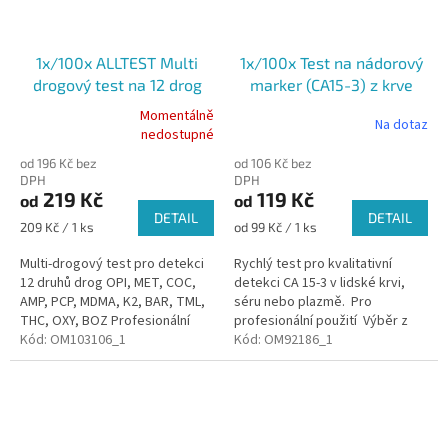
1x/100x ALLTEST Multi
1x/100x Test na nádorový
drogový test na 12 drog
marker (CA15-3) z krve
(OPI, MET, COC, AMP,...) ze
Momentálně
Na dotaz
Průměrné
slin
nedostupné
hodnocení
od 196 Kč bez
od 106 Kč bez
produktu
DPH
DPH
je
219 Kč
119 Kč
od
od
5,0
DETAIL
DETAIL
z
Měrná
Měrná
209 Kč / 1 ks
od 99 Kč / 1 ks
5
cena:
cena:
hvězdiček.
Multi-drogový test pro detekci
Rychlý test pro kvalitativní
12 druhů drog OPI, MET, COC,
detekci CA 15-3 v lidské krvi,
AMP, PCP, MDMA, K2, BAR, TML,
séru nebo plazmě. Pro
THC, OXY, BOZ Profesionální
profesionální použití Výběr z
použití Výběr z variant 1ks/100
Kód:
OM103106_1
variant 1ks/100 ks Přesnost:
Kód:
OM92186_1
ks Expirace:...
98,3 %,...