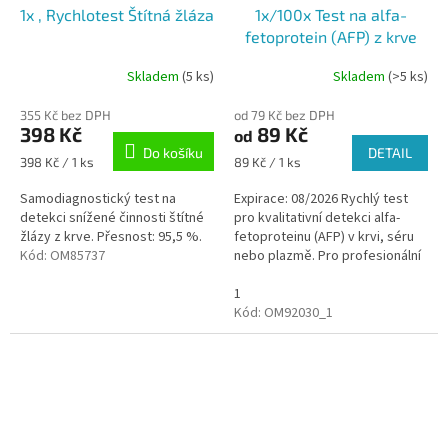
1x , Rychlotest Štítná žláza
1x/100x Test na alfa-
fetoprotein (AFP) z krve
Skladem
(5 ks)
Skladem
(>5 ks)
355 Kč bez DPH
od 79 Kč bez DPH
398 Kč
89 Kč
od
Do košíku
DETAIL
Měrná
Měrná
398 Kč / 1 ks
89 Kč / 1 ks
cena:
cena:
Samodiagnostický test na
Expirace: 08/2026 Rychlý test
detekci snížené činnosti štítné
pro kvalitativní detekci alfa-
žlázy z krve. Přesnost: 95,5 %.
fetoproteinu (AFP) v krvi, séru
Kód:
OM85737
nebo plazmě. Pro profesionální
použití Výběr z variant 1ks/100
ks
1
Kód:
OM92030_1