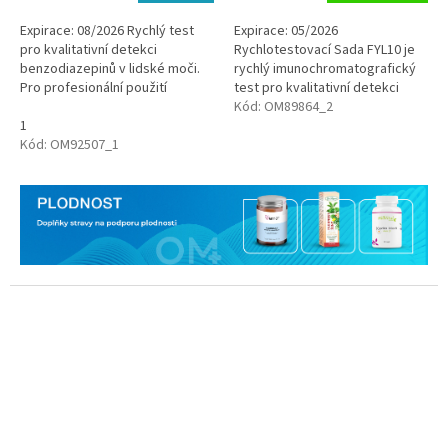
z
z
cena:
cena:
5
5
Expirace: 08/2026 Rychlý test
Expirace: 05/2026
hvězdiček.
hvězdiček.
pro kvalitativní detekci
Rychlotestovací Sada FYL10 je
benzodiazepinů v lidské moči.
rychlý imunochromatografický
Pro profesionální použití
test pro kvalitativní detekci
Norfentanylu, metabolitu
Kód:
OM89864_2
1
fentanylu. Je to silné
Kód:
OM92507_1
narkotické...