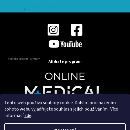
Sledovat na Instagramu
Vytvořil Shoptet Premium
Affiliate program
Tento web používá soubory cookie. Dalším procházením
Copyright 2025
OnlineMedical.cz
. Všechna práva
tohoto webu vyjadřujete souhlas s jejich používáním.. Více
vyhrazena.
informací
zde
.
Vytvořil a marketingově zajišťuje
HyperGroup.cz