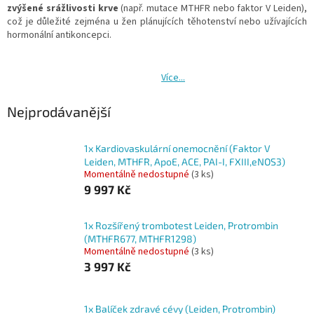
zvýšené srážlivosti krve
(např. mutace MTHFR nebo faktor V Leiden),
což je důležité zejména u žen plánujících těhotenství nebo užívajících
hormonální antikoncepci.
Více...
Nejprodávanější
1x Kardiovaskulární onemocnění (Faktor V
Leiden, MTHFR, ApoE, ACE, PAI-I, FXIII,eNOS3)
Momentálně nedostupné
(3 ks)
9 997 Kč
1x Rozšířený trombotest Leiden, Protrombin
(MTHFR677, MTHFR1298)
Momentálně nedostupné
(3 ks)
3 997 Kč
1x Balíček zdravé cévy (Leiden, Protrombin)