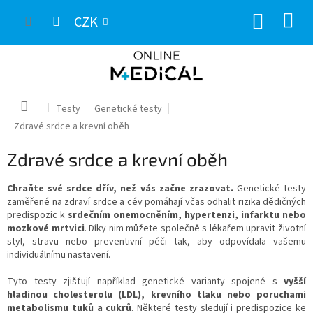
Přejít
NÁKUP
na
CZK
obsah
KOŠÍK
Domů
Testy
Genetické testy
Zdravé srdce a krevní oběh
Zdravé srdce a krevní oběh
Chraňte své srdce dřív, než vás začne zrazovat.
Genetické testy
zaměřené na zdraví srdce a cév pomáhají včas odhalit rizika dědičných
predispozic k
srdečním onemocněním, hypertenzi, infarktu nebo
mozkové mrtvici
. Díky nim můžete společně s lékařem upravit životní
styl, stravu nebo preventivní péči tak, aby odpovídala vašemu
individuálnímu nastavení.
Tyto testy zjišťují například genetické varianty spojené s
vyšší
hladinou cholesterolu (LDL), krevního tlaku nebo poruchami
metabolismu tuků a cukrů
. Některé testy sledují i predispozice ke