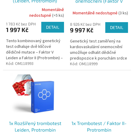
(Leiden, Protrombin)
onemocnění (Faktor V
u
Leiden, MTHFR, ApoE, ACE,
k
Momentálně
Momentálně nedostupné
(3 ks)
Průměrné
PAI-I, FXIII,eNOS3)
nedostupné
(>5 ks)
t
hodnocení
ů
1 783 Kč bez DPH
produktu
8 926 Kč bez DPH
DETAIL
DETAIL
1 997 Kč
9 997 Kč
je
5,0
Tento kombinovaný genetický
Genetický test zaměřený na
z
test odhaluje dvě klíčové
kardiovaskulární onemocnění
5
dědičné mutace – Faktor V
umožňuje odhalit dědičné
hvězdiček.
Leiden a Faktor II (Protrombin) –
predispozice k poruchám srdce
které významně zvyšují riziko
Kód:
OM118993
a cév, jako jsou infarkt, mrtvice,
Kód:
OM118999
cévní trombózy a s ní...
vysoký krevní tlak nebo...
1x Rozšířený trombotest
1x Trombotest / Faktor II-
Leiden, Protrombin
Protrombin