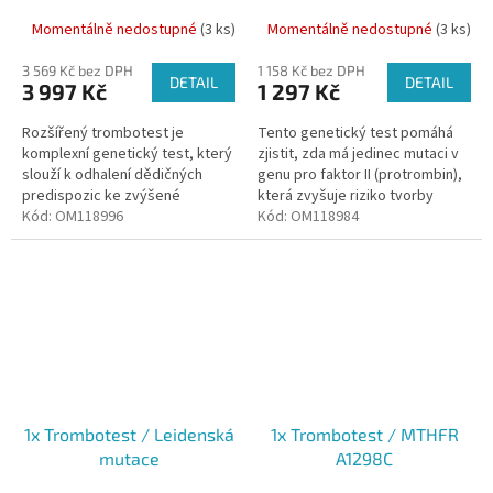
(MTHFR677, MTHFR1298)
Momentálně nedostupné
(3 ks)
Momentálně nedostupné
(3 ks)
3 569 Kč bez DPH
1 158 Kč bez DPH
DETAIL
DETAIL
3 997 Kč
1 297 Kč
Rozšířený trombotest je
Tento genetický test pomáhá
komplexní genetický test, který
zjistit, zda má jedinec mutaci v
slouží k odhalení dědičných
genu pro faktor II (protrombin),
predispozic ke zvýšené
která zvyšuje riziko tvorby
srážlivosti krve, tzv. trombofilii.
Kód:
OM118996
krevních sraženin (trombózy).
Kód:
OM118984
1x Trombotest / Leidenská
1x Trombotest / MTHFR
mutace
A1298C