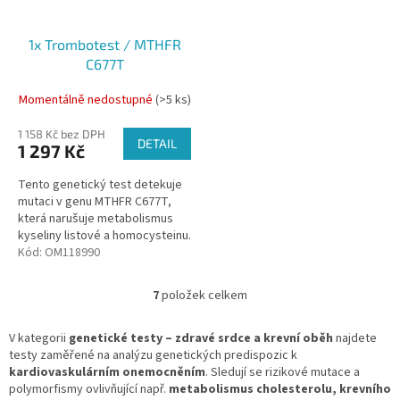
1x Trombotest / MTHFR
C677T
Momentálně nedostupné
(>5 ks)
1 158 Kč bez DPH
DETAIL
1 297 Kč
Tento genetický test detekuje
mutaci v genu MTHFR C677T,
která narušuje metabolismus
kyseliny listové a homocysteinu.
Kód:
OM118990
7
položek celkem
O
v
l
V kategorii
genetické testy – zdravé srdce a krevní oběh
najdete
á
testy zaměřené na analýzu genetických predispozic k
d
kardiovaskulárním onemocněním
. Sledují se rizikové mutace a
a
polymorfismy ovlivňující např.
metabolismus cholesterolu, krevního