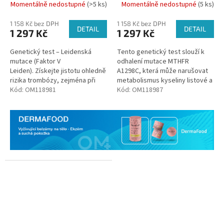
Momentálně nedostupné
(>5 ks)
Momentálně nedostupné
(5 ks)
1 158 Kč bez DPH
1 158 Kč bez DPH
DETAIL
DETAIL
1 297 Kč
1 297 Kč
Genetický test – Leidenská
Tento genetický test slouží k
mutace (Faktor V
odhalení mutace MTHFR
Leiden). Získejte jistotu ohledně
A1298C, která může narušovat
rizika trombózy, zejména při
metabolismus kyseliny listové a
užívání hormonální
Kód:
OM118981
zvyšovat hladinu homocysteinu
Kód:
OM118987
antikoncepce.
v krvi.