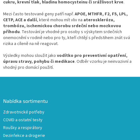
c
cukru, krevní tlak, hladinu homocysteinu či srážlivost krve
.
í
p
Mezi často testované geny patří např.
APOE, MTHFR, F2, F5, LPL,
r
CETP, ACE a další
, které mohou mít vliv na
aterosklerózu,
v
trombózu, ischemickou chorobu srdeční nebo mozkovou
k
příhodu
. Testování je vhodné pro osoby s výskytem srdečních
y
onemocnění v rodině nebo pro ty, kteří chtějí s předstihem znát svá
v
rizika a cíleně na ně reagovat.
ý
p
Výsledky mohou sloužit jako
vodítko pro preventivní opatření,
i
úpravu stravy, pohybu či medikace
. Odběr vzorku je neinvazivní a
s
vhodný pro domácí použití.
u
Z
á
p
a
Nabídka sortimentu
t
Zdravotnické potřeby
í
COVID a ostatní testy
Roušky a respirátory
Dezinfekce a drogerie