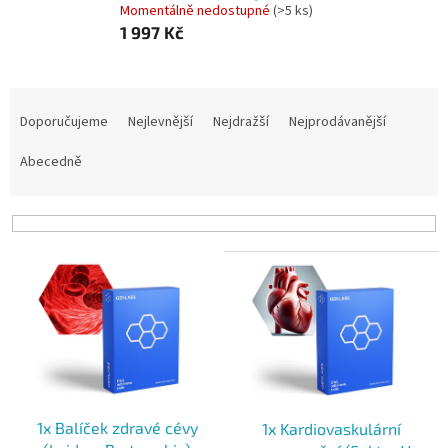
Momentálně nedostupné
(>5 ks)
1 997 Kč
Ř
a
Doporučujeme
Nejlevnější
Nejdražší
Nejprodávanější
z
e
Abecedně
n
í
p
r
V
o
ý
d
p
u
i
k
s
t
p
ů
r
o
1x Balíček zdravé cévy
1x Kardiovaskulární
d