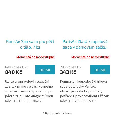
zážitek...
ParisAx Spa sada pro péči
ParisAx Zlatá koupelová
o tělo, 7 ks
sada v dárkovém sáčku,
4ks
Momentálně nedostupné
Momentálně nedostupné
694 Kč bez DPH
283 Kč bez DPH
DETAIL
DETAIL
840 Kč
343 Kč
Užijte si opravdový relaxační
Kompaktní koupelová dárková
zážitek přímo ve vaší koupelně
sada od značky ParisAx
s ParisAx Luxusní Spa sadou pro
obsahuje základní produkty
péči o tělo. Tato elegantní sada
potřebné pro prvotřídní zážitek
je nejen skvělým dárkem pro
Kód:
BT-3700155370412
z koupele.
Kód:
BT-3700155365982
vaše blízké, ale také...
10
položek celkem