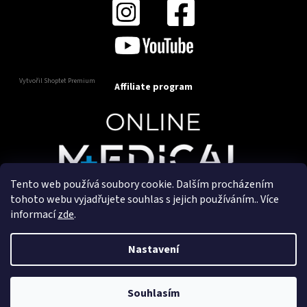
Vytvořil Shoptet Premium
Affiliate program
Tento web používá soubory cookie. Dalším procházením
Copyright 2025
OnlineMedical.cz
. Všechna práva
tohoto webu vyjadřujete souhlas s jejich používáním.. Více
vyhrazena.
informací
zde
.
Vytvořil a marketingově zajišťuje
HyperGroup.cz
Nastavení
Souhlasím