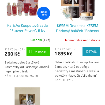
i
k
s
t
p
371 Kč
ů
–29 %
r
o
ParisAx Koupelová sada
KESEM Dead sea KESEM
d
"Flower Power", 6 ks
Dárkový balíček "Bahenní
u
nebe" 5 ks
k
Skladem
(1 ks)
Momentálně nedostupné
t
ů
1 517 Kč bez DPH
215 Kč bez DPH
DETAIL
Do košíku
1 835 Kč
260 Kč
Bahení balíček obsahuje bahení
Sada koupelové a tělové
šampon, který ostraňuje
kosmetiky od ParisAx je vhodná
nečistoty a mastnostu z vlasů a
nejen jako dárek.
pokožky hlavy, čistící bahenní
Kód:
BT-3700155365210
masku, která skvěle odstraňuje
Kód:
BT-1235
černé tečky a stahuje póry a...