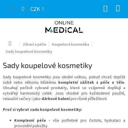
Přejít
NÁKUP
na
CZK
obsah
KOŠÍK
Domů
Zdraví a péče
Koupelová kosmetika
Sady koupelové kosmetiky
Sady koupelové kosmetiky
Sady koupelové kosmetiky jsou ideální volbou, pokud chceš dopřát
sobě nebo někomu blízkému
kompletní zážitek z péče o tělo
.
Obsahují pečlivě vybrané produkty, které se vzájemně doplňují a
vytvářejí harmonický celek. Jsou vhodné pro každodenní použití,
relaxační večery i jako
dárkové balení
pro různé příležitosti.
Proč si vybrat sadu koupelové kosmetiky:
Komplexní péče
– vše potřebné pro čistotu, hydrataci a
provonění pokožky.