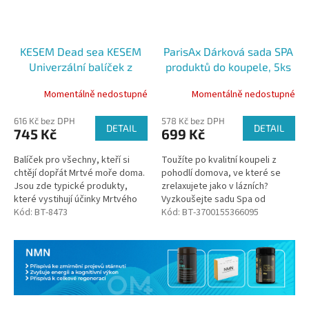
KESEM Dead sea KESEM
ParisAx Dárková sada SPA
Univerzální balíček z
produktů do koupele, 5ks
Mrtvého moře
Momentálně nedostupné
Momentálně nedostupné
616 Kč bez DPH
578 Kč bez DPH
DETAIL
DETAIL
745 Kč
699 Kč
Balíček pro všechny, kteří si
Toužíte po kvalitní koupeli z
chtějí dopřát Mrtvé moře doma.
pohodlí domova, ve které se
Jsou zde typické produkty,
zrelaxujete jako v lázních?
které vystihují účinky Mrtvého
Vyzkoušejte sadu Spa od
moře: Sůl z Mrtvého moře s
Kód:
BT-8473
značky ParisAx. Sada je vhodná
Kód:
BT-3700155366095
magnéziem, krém na ruce,...
ať už pro vlastní použití, nebo...