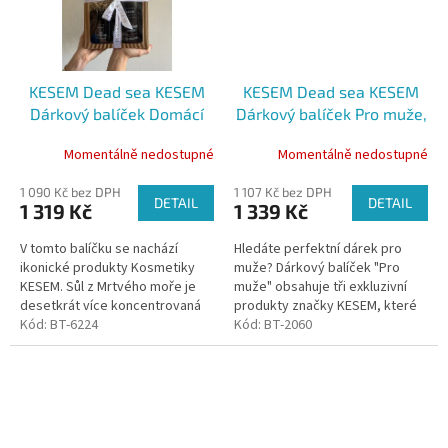
KESEM Dead sea KESEM
KESEM Dead sea KESEM
Dárkový balíček Domácí
Dárkový balíček Pro muže,
SPA, 4 ks
3 ks
Momentálně nedostupné
Momentálně nedostupné
1 090 Kč bez DPH
1 107 Kč bez DPH
DETAIL
DETAIL
1 319 Kč
1 339 Kč
V tomto balíčku se nachází
Hledáte perfektní dárek pro
ikonické produkty Kosmetiky
muže? Dárkový balíček "Pro
KESEM. Sůl z Mrtvého moře je
muže" obsahuje tři exkluzivní
desetkrát více koncentrovaná
produkty značky KESEM, které
než klasická mořská sůl.
Kód:
BT-6224
kombinují přírodní ingredience s
Kód:
BT-2060
Obsahuje jedinečné minerály,
blahodárnými minerály z...
které mají...