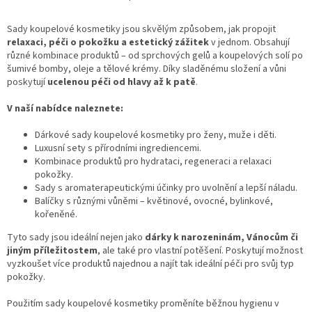
O
v
l
Sady koupelové kosmetiky jsou skvělým způsobem, jak propojit
á
relaxaci, péči o pokožku a estetický zážitek
v jednom. Obsahují
d
různé kombinace produktů – od sprchových gelů a koupelových solí po
a
šumivé bomby, oleje a tělové krémy. Díky sladěnému složení a vůni
c
poskytují
ucelenou péči od hlavy až k patě
.
í
p
V naší nabídce naleznete:
r
v
Dárkové sady koupelové kosmetiky pro ženy, muže i děti.
k
Luxusní sety s přírodními ingrediencemi.
y
Kombinace produktů pro hydrataci, regeneraci a relaxaci
v
pokožky.
ý
Sady s aromaterapeutickými účinky pro uvolnění a lepší náladu.
p
Balíčky s různými vůněmi – květinové, ovocné, bylinkové,
i
kořeněné.
s
Tyto sady jsou ideální nejen jako
dárky k narozeninám, Vánocům či
u
jiným příležitostem
, ale také pro vlastní potěšení. Poskytují možnost
vyzkoušet více produktů najednou a najít tak ideální péči pro svůj typ
pokožky.
Použitím sady koupelové kosmetiky proměníte běžnou hygienu v