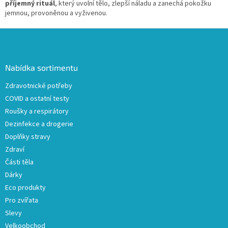
příjemný rituál
, který uvolní tělo, zlepší náladu a zanechá pokožku
jemnou, provoněnou a vyživenou.
Z
á
p
a
Nabídka sortimentu
t
Zdravotnické potřeby
í
COVID a ostatní testy
Roušky a respirátory
Dezinfekce a drogerie
Doplňky stravy
Zdraví
Části těla
Dárky
Eco produkty
Pro zvířata
Slevy
Velkoobchod