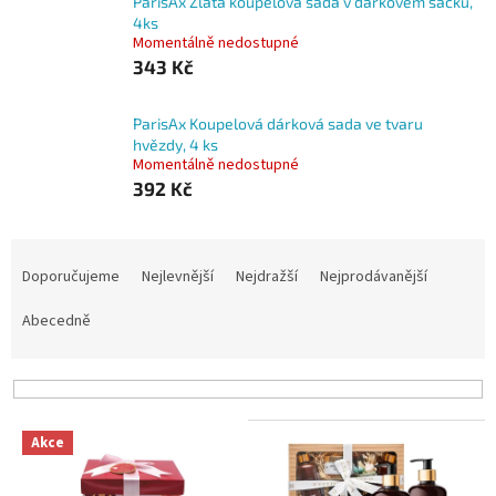
ParisAx Zlatá koupelová sada v dárkovém sáčku,
4ks
Momentálně nedostupné
343 Kč
ParisAx Koupelová dárková sada ve tvaru
hvězdy, 4 ks
Momentálně nedostupné
392 Kč
Ř
a
Doporučujeme
Nejlevnější
Nejdražší
Nejprodávanější
z
e
Abecedně
n
í
p
r
V
o
Akce
ý
d
p
u