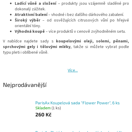
Ladící vůně a složení
– produkty jsou vzájemně sladěné pro
dokonalý zážitek.
Atraktivní balení
– vhodné i bez dalšího dárkového zabalení.
Široký výběr
– od osvěžujících citrusových vůní po hřejivé
orientální tóny.
Výhodná koupě
– více produktů v cenově zvýhodněném setu.
V nabídce najdete sady s
koupelovými oleji, solemi, pěnami,
sprchovými gely i tělovými mléky
, takže si můžete vybrat podle
typu pleti i oblíbené vůně.
Více...
Nejprodávanější
ParisAx Koupelová sada "Flower Power", 6 ks
Skladem
(1 ks)
260 Kč