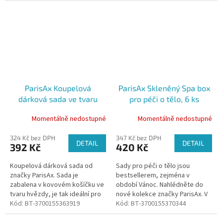
ParisAx Koupelová
ParisAx Skleněný Spa box
dárková sada ve tvaru
pro péči o tělo, 6 ks
hvězdy, 4 ks
Momentálně nedostupné
Momentálně nedostupné
324 Kč bez DPH
347 Kč bez DPH
DETAIL
DETAIL
392 Kč
420 Kč
Koupelová dárková sada od
Sady pro péči o tělo jsou
značky ParisAx. Sada je
bestsellerem, zejména v
zabalena v kovovém košíčku ve
období Vánoc. Nahlédněte do
tvaru hvězdy, je tak ideální pro
nové kolekce značky ParisAx. V
výstavu produktů v koupelně.
Kód:
BT-3700155363919
této sadě naleznete produkty,
Kód:
BT-3700155370344
které ještě více zpříjemní Váš