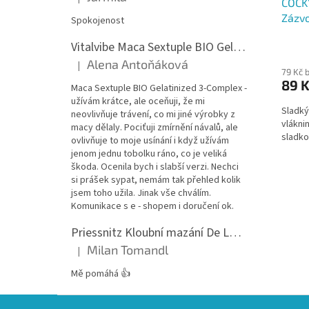
Hodnocení produktu je 5 z 5 hvězdiček.
ČOČK
Zázv
Spokojenost
Vitalvibe Maca Sextuple BIO Gelatinized 3-Complex, 60 kapslí
Alena Antoňáková
|
Hodnocení produktu je 5 z 5 hvězdiček.
79 Kč 
89 
Maca Sextuple BIO Gelatinized 3-Complex -
užívám krátce, ale oceňuji, že mi
Sladký
neovlivňuje trávení, co mi jiné výrobky z
vlákni
macy dělaly. Pociťuji zmírnění návalů, ale
sladk
ovlivňuje to moje usínání i když užívám
jenom jednu tobolku ráno, co je veliká
škoda. Ocenila bych i slabší verzi. Nechci
si prášek sypat, nemám tak přehled kolik
jsem toho užila. Jinak vše chválím.
Komunikace s e - shopem i doručení ok.
Priessnitz Kloubní mazání De Luxe, 200ml
Milan Tomandl
|
Hodnocení produktu je 5 z 5 hvězdiček.
Mě pomáhá 👍
Z