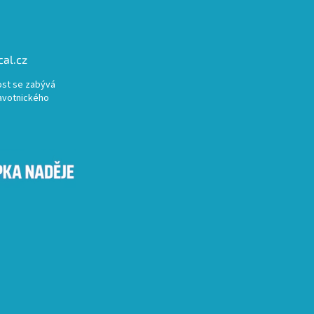
al.cz
st se zabývá
avotnického