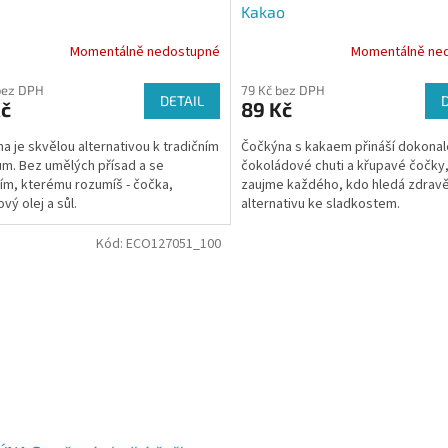
Kakao
Momentálně nedostupné
Momentálně ne
bez DPH
79 Kč bez DPH
DETAIL
Kč
89 Kč
a je skvělou alternativou k tradičním
Čočkýna s kakaem přináší dokonal
m. Bez umělých přísad a se
čokoládové chuti a křupavé čočky,
ím, kterému rozumíš - čočka,
zaujme každého, kdo hledá zdravě
vý olej a sůl.
alternativu ke sladkostem.
Kód:
ECO127051_100