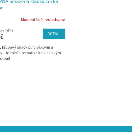
ÝNA Smažená sladká čočka
or
Momentálně nedostupné
bez DPH
DETAIL
Kč
, křupavý snack plný bílkovin a
ny – ideální alternativa ke klasickým
ostem!
O
v
l
á
d
a
c
í
p
r
v