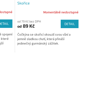
Skořice
dostupné
Momentálně nedostupné
od 79 Kč bez DPH
DETAIL
DETAIL
89 Kč
od
é spojení
Čočkýna se skořicí okouzlí svou vůní a
 které
jemně sladkou chutí, která přináší
jší
jedinečný gurmánský zážitek.