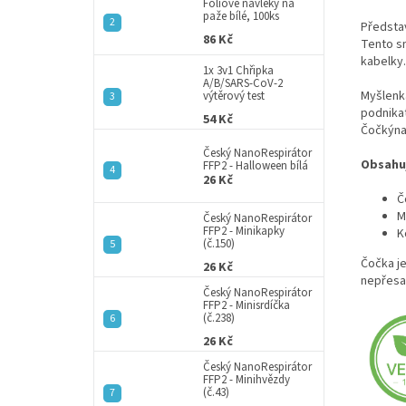
a
Fóliové návleky na
paže bílé, 100ks
n
Představ
86 Kč
e
Tento sn
l
kabelky.
1x 3v1 Chřipka
A/B/SARS-CoV-2
Myšlenka
výtěrový test
podnikat
54 Kč
Čočkýna
Český NanoRespirátor
Obsahuj
FFP2 - Halloween bílá
26 Kč
Č
M
Český NanoRespirátor
FFP2 - Minikapky
K
(č.150)
Čočka je
26 Kč
nepřesa
Český NanoRespirátor
FFP2 - Minisrdíčka
(č.238)
26 Kč
Český NanoRespirátor
FFP2 - Minihvězdy
(č.43)