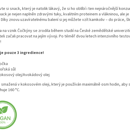
te si snack, který je natolik lákavý, že si ho oblíbí i ten nejnáročnější kon
ack je nejen naplněn zdravými tuky, kvalitním proteinem a vlákninou, ale je
 Díky znovu uzavíratelnému balení si jej můžete vzít kamkoliv – do práce, šk
 na vznik Čočkýny se zrodila během studií na České zemědělské univerzitě
eli začali pracovat na jejím vývoji. Po téměř dvou letech intenzivního testo
!
e pouze 3 ingredience!
očka
ořská sůl
okosový olej/Avokádový olej
 smažená v kokosovém oleji, který je používán maximálně osm hodin, aby se
huje 160 °C.