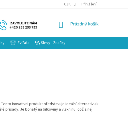
KARIERA
CZK
Přihlášení
NÁKUPNÍ
Prázdný košík
KOŠÍK
bky
Zvířata
Slevy
Značky
ento inovativní produkt představuje ideální alternativu k
é přísady. Je bohatý na bílkoviny a vlákninu, což z něj