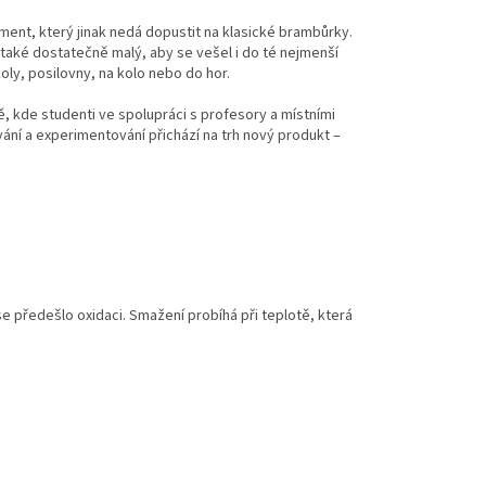
zument, který jinak nedá dopustit na klasické brambůrky.
 také dostatečně malý, aby se vešel i do té nejmenší
oly, posilovny, na kolo nebo do hor.
, kde studenti ve spolupráci s profesory a místními
vání a experimentování přichází na trh nový produkt –
 předešlo oxidaci. Smažení probíhá při teplotě, která