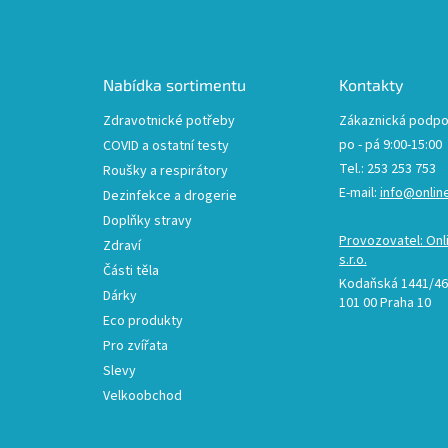
á
p
a
t
Nabídka sortimentu
Kontakty
í
Zdravotnické potřeby
Zákaznická podpo
po - pá 9:00-15:00
COVID a ostatní testy
Tel.: 253 253 753
Roušky a respirátory
E-mail:
info@onlin
Dezinfekce a drogerie
Doplňky stravy
Provozovatel: Onl
Zdraví
s.r.o.
Části těla
Kodaňská 1441/46,
Dárky
101 00 Praha 10
Eco produkty
Pro zvířata
Slevy
Velkoobchod