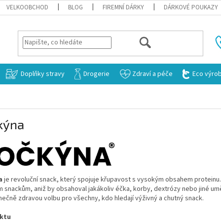
VELKOOBCHOD
BLOG
FIREMNÍ DÁRKY
DÁRKOVÉ POUKAZY
HLEDAT
Doplňky stravy
Drogerie
Zdraví a péče
Eco výro
kýna
a
je revoluční snack, který spojuje křupavost s vysokým obsahem proteinu. T
m snackům, aniž by obsahoval jakákoliv éčka, korby, dextrózy nebo jiné uměl
imečně zdravou volbu pro všechny, kdo hledají výživný a chutný snack.
ektu