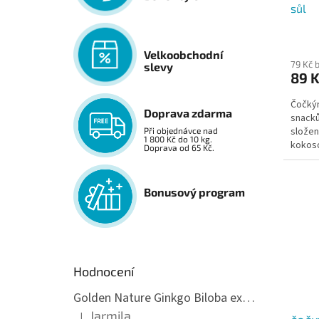
sůl
Velkoobchodní
79 Kč 
slevy
89 
Čočkýn
Doprava zdarma
snacků
složen
Při objednávce nad
1 800 Kč do 10 kg.
kokoso
Doprava od 65 Kč.
Bonusový program
Hodnocení
Golden Nature Ginkgo Biloba extrakt 50:1 60mg, 100 kapslí
Jarmila
|