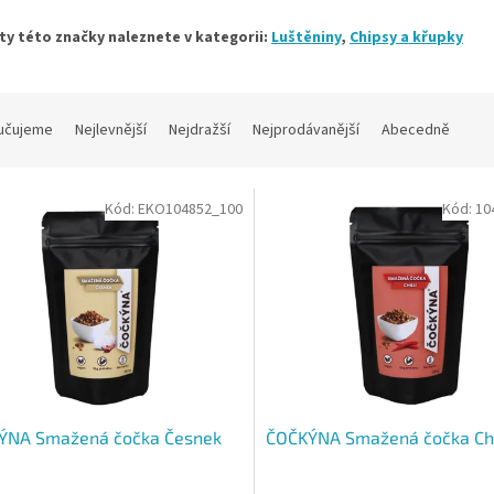
y této značky naleznete v kategorii:
Luštěniny
,
Chipsy a křupky
učujeme
Nejlevnější
Nejdražší
Nejprodávanější
Abecedně
Kód:
EKO104852_100
Kód:
10
ÝNA Smažená čočka Česnek
ČOČKÝNA Smažená čočka Chi