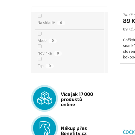
74 Kč 
89 
Na skladě
0
Měrná
89 Kč 
cena:
Čočkýn
Akce
0
snacků
složen
Novinka
0
kokoso
Tip
0
Více jak 17 000
produktů
online
Nákup přes
ČOČK
Benefity.cz