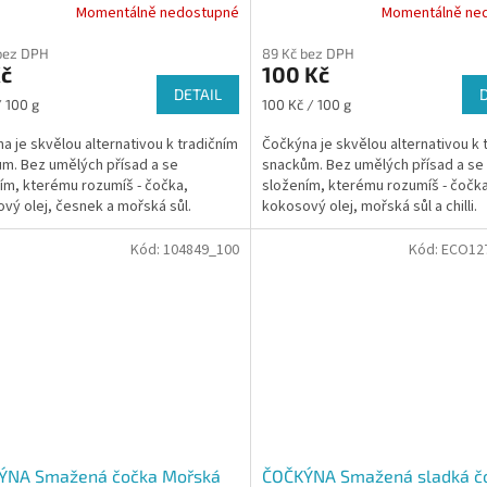
Momentálně nedostupné
Momentálně ne
bez DPH
89 Kč bez DPH
Kč
100 Kč
DETAIL
Měrná
/ 100 g
100 Kč / 100 g
cena:
a je skvělou alternativou k tradičním
Čočkýna je skvělou alternativou k 
m. Bez umělých přísad a se
snackům. Bez umělých přísad a se
ím, kterému rozumíš - čočka,
složením, kterému rozumíš - čočka
vý olej, česnek a mořská sůl.
kokosový olej, mořská sůl a chilli.
Kód:
104849_100
Kód:
ECO12
ÝNA Smažená čočka Mořská
ČOČKÝNA Smažená sladká č