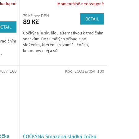
dostupné
Momentálně nedostupné
79 Kč bez DPH
DETAIL
89 Kč
DETAIL
Čočkýna je skvělou alternativou k tradičním
snackům. Bez umělých přísad a se
tradičním
složením, kterému rozumíš - čočka,
kokosový olej a sůl.
,
7057_100
Kód:
ECO127054_100
očka
ČOČKÝNA Smažená sladká čočka