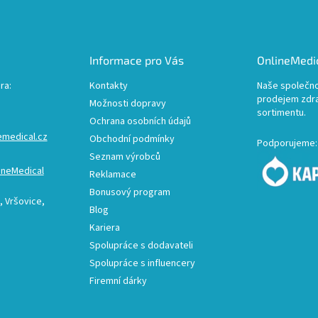
k
y
v
ý
p
Informace pro Vás
OnlineMedic
i
s
ra:
Kontakty
Naše společno
u
prodejem zdr
Možnosti dopravy
sortimentu.
Ochrana osobních údajů
emedical.cz
Obchodní podmínky
Podporujeme:
Seznam výrobců
ineMedical
Reklamace
Bonusový program
 Vršovice,
Blog
Kariera
Spolupráce s dodavateli
Spolupráce s influencery
Firemní dárky