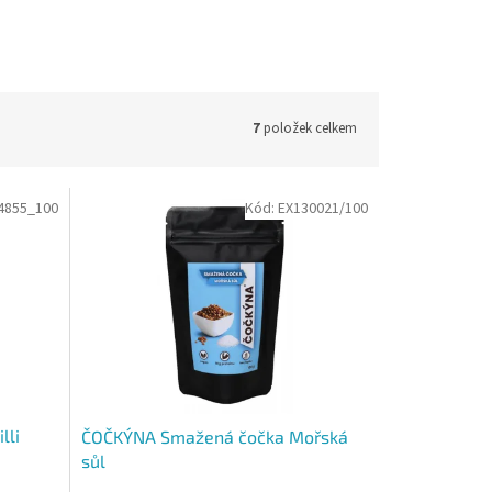
7
položek celkem
4855_100
Kód:
EX130021/100
lli
ČOČKÝNA Smažená čočka Mořská
sůl