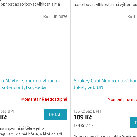
opnost absorbovat vlhkost a má
absorbovat vlhkost a má výborno
ou termoregulační...
termoregulační...
Kód:
HB-3676
Kód:
a Návlek s merino vlnou na
Spokey Cubi Neoprenová ba
, koleno a lýtko, šedá
loket, vel. UNI
Momentálně nedostupné
Momentálně ne
 bez DPH
156 Kč bez DPH
DETAIL
 Kč
189 Kč
Měrná
189 Kč / 1 ks
lna napomáhá tělu v jeho
cena:
egulaci. V zimě hřeje, v létě chladí.
Neoprenová bandáž lokte Spokey 