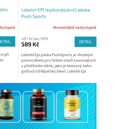
adím
Loketní EPI (epikondylární) páska
Push Sports
dostupné
Momentálně nedostupné
487 Kč bez DPH
DETAIL
DETAIL
589 Kč
ví při
Loketní Epi páska PushSports je vhodným
em.
pomocníkem pro řešení stavů souvisejících
s přetížením lokte, jako je tenisový nebo
golfový/oštěpařský loket. Loketní Epi
páska přitlačí...