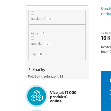
Elast
netka
Na skladě
0
14 Kč 
Akce
0
16 K
Novinka
0
Nesteri
Rozmě
Tip
0
Značky
Položek k zobrazení:
12
Více jak 17 000
produktů
online