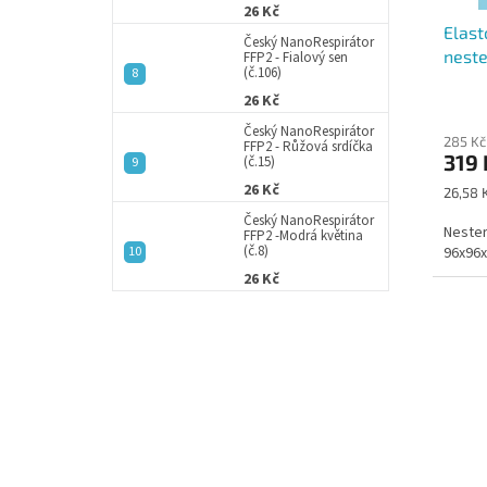
u
ů
26 Kč
Elast
k
Český NanoRespirátor
neste
t
FFP2 - Fialový sen
(č.106)
ů
26 Kč
Český NanoRespirátor
285 Kč
FFP2 - Růžová srdíčka
319 
(č.15)
26 Kč
Měrná
26,58 K
cena:
Český NanoRespirátor
Nester
FFP2 -Modrá květina
(č.8)
96x96x
26 Kč