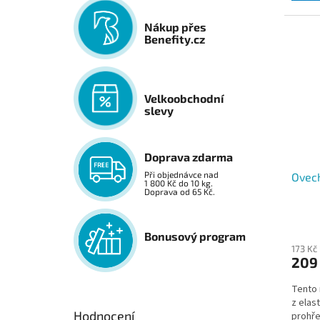
Nákup přes
Benefity.cz
Velkoobchodní
slevy
Doprava zdarma
Při objednávce nad
Ovech
1 800 Kč do 10 kg.
Doprava od 65 Kč.
Bonusový program
173 Kč
209
Tento 
z elas
Hodnocení
prohře