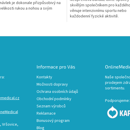
návlek je dokonale přizpůsobivý na
skvělým společníkem pro každého
velikosti rukou a nohou a svým
věnuje intenzivnímu sportu nebo
em se hodí jak pro...
každodenní fyzické aktivitě.
O
v
l
á
d
a
c
Informace pro Vás
OnlineMedic
í
p
ra:
Kontakty
Naše společno
r
prodejem zdr
Možnosti dopravy
v
sortimentu.
k
Ochrana osobních údajů
y
emedical.cz
Obchodní podmínky
Podporujeme:
v
Seznam výrobců
ý
ineMedical
p
Reklamace
i
Bonusový program
s
 Vršovice,
Blog
u