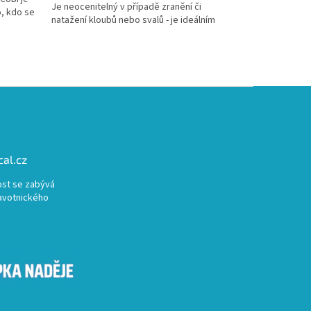
Je neocenitelný v případě zranění či
, kdo se
natažení kloubů nebo svalů - je ideálním
pomocníkem pro...
al.cz
st se zabývá
avotnického