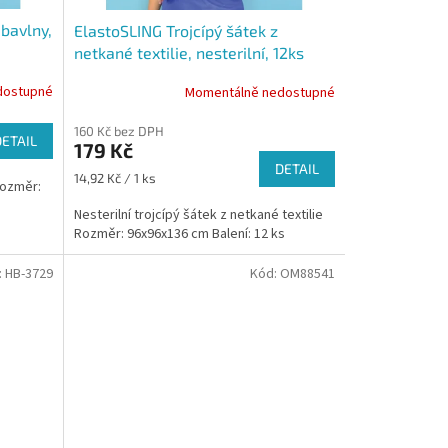
 bavlny,
ElastoSLING Trojcípý šátek z
netkané textilie, nesterilní, 12ks
dostupné
Momentálně nedostupné
160 Kč bez DPH
DETAIL
179 Kč
DETAIL
Měrná
14,92 Kč / 1 ks
Rozměr:
cena:
Nesterilní trojcípý šátek z netkané textilie
Rozměr: 96x96x136 cm Balení: 12 ks
:
HB-3729
Kód:
OM88541