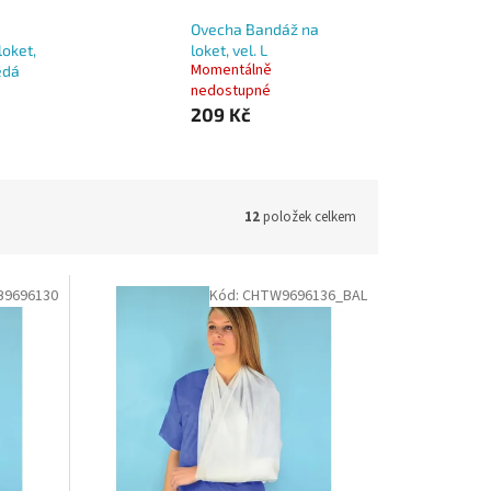
Ovecha Bandáž na
loket,
loket, vel. L
Momentálně
edá
nedostupné
209 Kč
12
položek celkem
B9696130
Kód:
CHTW9696136_BAL