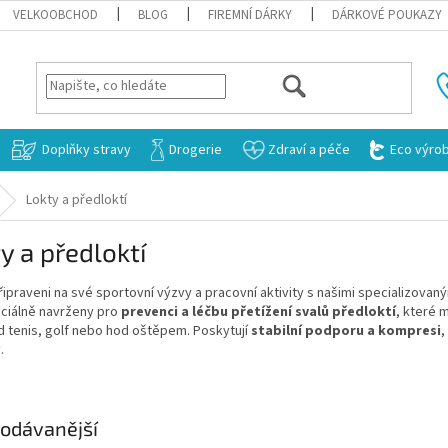
VELKOOBCHOD
BLOG
FIREMNÍ DÁRKY
DÁRKOVÉ POUKAZY
HLEDAT
Doplňky stravy
Drogerie
Zdraví a péče
Eco výro
Lokty a předloktí
y a předloktí
ipraveni na své sportovní výzvy a pracovní aktivity s našimi specializovan
eciálně navrženy pro
prevenci a léčbu přetížení svalů předloktí
, které 
d tenis, golf nebo hod oštěpem. Poskytují
stabilní podporu a kompresi
,
.
odávanější