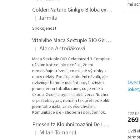
má sch
Golden Nature Ginkgo Biloba extrakt 50:1 60mg, 100 kapslí
výborn
Jarmila
|
Hodnocení produktu je 5 z 5 hvězdiček.
Spokojenost
Vitalvibe Maca Sextuple BIO Gelatinized 3-Complex, 60 kapslí
Alena Antoňáková
|
Hodnocení produktu je 5 z 5 hvězdiček.
Maca Sextuple BIO Gelatinized 3-Complex -
užívám krátce, ale oceňuji, že mi
neovlivňuje trávení, co mi jiné výrobky z
macy dělaly. Pociťuji zmírnění návalů, ale
Ovech
ovlivňuje to moje usínání i když užívám
jenom jednu tobolku ráno, co je veliká
loket
škoda. Ocenila bych i slabší verzi. Nechci
si prášek sypat, nemám tak přehled kolik
jsem toho užila. Jinak vše chválím.
Komunikace s e - shopem i doručení ok.
222 Kč
269
Priessnitz Kloubní mazání De Luxe, 200ml
Ovčí v
Milan Tomandl
|
Hodnocení produktu je 5 z 5 hvězdiček.
termor