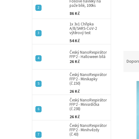
a
Fóliové návleky na
paže bílé, 100ks
n
86 Kč
e
l
1x 3v1 Chřipka
A/B/SARS-CoV-2
výtěrový test
54 Kč
Český NanoRespirátor
Ř
FFP2 - Halloween bílá
a
Dopor
26 Kč
z
e
Český NanoRespirátor
FFP2 - Minikapky
V
n
(č.150)
ý
í
26 Kč
p
p
Český NanoRespirátor
i
r
FFP2 - Minisrdíčka
s
o
(č.238)
p
d
26 Kč
r
u
Český NanoRespirátor
o
k
FFP2 - Minihvězdy
(č.43)
d
t