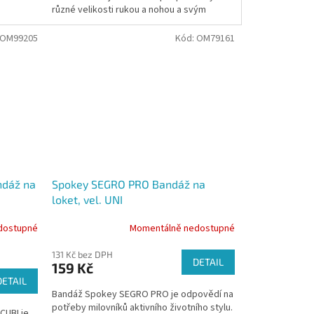
různé velikosti rukou a nohou a svým
u
designem se hodí jak pro...
OM99205
Kód:
OM79161
ndáž na
Spokey SEGRO PRO Bandáž na
loket, vel. UNI
dostupné
Momentálně nedostupné
131 Kč bez DPH
DETAIL
159 Kč
DETAIL
Bandáž Spokey SEGRO PRO je odpovědí na
potřeby milovníků aktivního životního stylu.
CUBI je