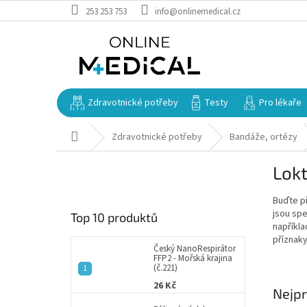
Přejít
253 253 753
info@onlinemedical.cz
na
obsah
Zdravotnické potřeby
Testy
Pro lékaře
Domů
Zdravotnické potřeby
Bandáže, ortézy
P
Lokt
o
s
Buďte př
t
jsou sp
Top 10 produktů
r
napříkla
a
příznaky
n
Český NanoRespirátor
FFP2 - Mořská krajina
n
(č.221)
í
26 Kč
Nejpr
p