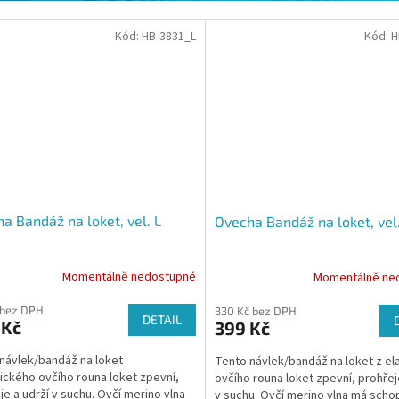
Kód:
HB-3831_L
Kód:
H
a Bandáž na loket, vel. L
Ovecha Bandáž na loket, vel
Momentálně nedostupné
Momentálně ne
 bez DPH
330 Kč bez DPH
DETAIL
 Kč
399 Kč
návlek/bandáž na loket
Tento návlek/bandáž na loket z el
tického ovčího rouna loket zpevní,
ovčího rouna loket zpevní, prohřej
je a udrží v suchu. Ovčí merino vlna
v suchu. Ovčí merino vlna má scho