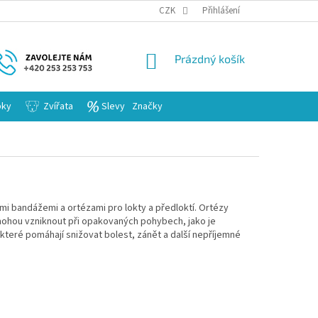
KARIERA
CZK
Přihlášení
NÁKUPNÍ
Prázdný košík
KOŠÍK
bky
Zvířata
Slevy
Značky
ými bandážemi a ortézami pro lokty a předloktí. Ortézy
mohou vzniknout při opakovaných pohybech, jako je
 které pomáhají snižovat bolest, zánět a další nepříjemné