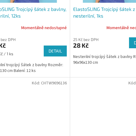
oSLING Trojcípý šátek z bavlny,
ElastoSLING Trojcípý šátek z
rilní, 12ks
nesterilní, 1ks
Momentálně nedostupné
Momentálně ne
 bez DPH
25 Kč bez DPH
Kč
28 Kč
DETAIL
č / 1 ks
Nesterilní trojcípý šátek z bavlny 
96x96x130 cm
ilní trojcípý šátek z bavlny Rozměr:
130 cm Balení: 12 ks
Kód:
CHTW9696136
Kód