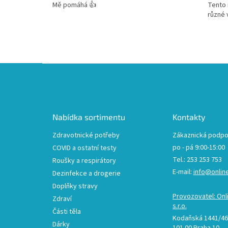
Tento 
Mě pomáhá 👍
různé 
design
Z
á
p
a
t
Nabídka sortimentu
Kontakty
í
Zdravotnické potřeby
Zákaznická podpo
po - pá 9:00-15:00
COVID a ostatní testy
Tel.: 253 253 753
Roušky a respirátory
E-mail:
info@onlin
Dezinfekce a drogerie
Doplňky stravy
Provozovatel: Onl
Zdraví
s.r.o.
Části těla
Kodaňská 1441/46,
Dárky