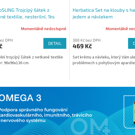
oSLING Trojcípý šátek z
Herbatica Set na klouby s h
né textilie, nesterilní, 1ks
jedem a návlekem
Momentálně nedostupné
Momentálně ne
bez DPH
388 Kč bez DPH
DETAIL
č
469 Kč
lní trojcípý šátek z netkané textilie
Set krému a návleku, který Vám ule
r: 96x96x136 cm
problémech s pohybovým aparát