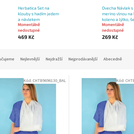
Herbatica Set na
Ovecha Návlek s
klouby s hadím jedem
merino vlnou na 
a návlekem
koleno a lýtko, š
Momentálně
Momentálně
nedostupné
nedostupné
469 Kč
269 Kč
učujeme
Nejlevnější
Nejdražší
Nejprodávanější
Abecedně
Kód:
CHTB9696130_BAL
Kód:
CHT