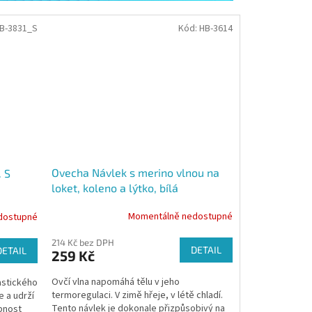
B-3831_S
Kód:
HB-3614
Ovecha Návlek s merino vlnou na
. S
loket, koleno a lýtko, bílá
Momentálně nedostupné
dostupné
214 Kč bez DPH
DETAIL
DETAIL
259 Kč
Ovčí vlna napomáhá tělu v jeho
astického
termoregulaci. V zimě hřeje, v létě chladí.
e a udrží
Tento návlek je dokonale přizpůsobivý na
pnost