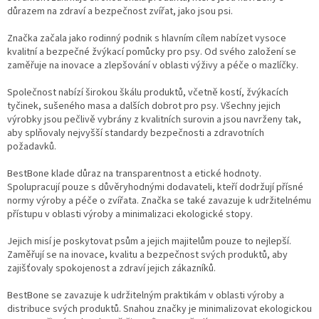
důrazem na zdraví a bezpečnost zvířat, jako jsou psi.
Značka začala jako rodinný podnik s hlavním cílem nabízet vysoce
kvalitní a bezpečné žvýkací pomůcky pro psy. Od svého založení se
zaměřuje na inovace a zlepšování v oblasti výživy a péče o mazlíčky.
Společnost nabízí širokou škálu produktů, včetně kostí, žvýkacích
tyčinek, sušeného masa a dalších dobrot pro psy. Všechny jejich
výrobky jsou pečlivě vybrány z kvalitních surovin a jsou navrženy tak,
aby splňovaly nejvyšší standardy bezpečnosti a zdravotních
požadavků.
BestBone klade důraz na transparentnost a etické hodnoty.
Spolupracují pouze s důvěryhodnými dodavateli, kteří dodržují přísné
normy výroby a péče o zvířata. Značka se také zavazuje k udržitelnému
přístupu v oblasti výroby a minimalizaci ekologické stopy.
Jejich misí je poskytovat psům a jejich majitelům pouze to nejlepší.
Zaměřují se na inovace, kvalitu a bezpečnost svých produktů, aby
zajišťovaly spokojenost a zdraví jejich zákazníků.
BestBone se zavazuje k udržitelným praktikám v oblasti výroby a
distribuce svých produktů. Snahou značky je minimalizovat ekologickou