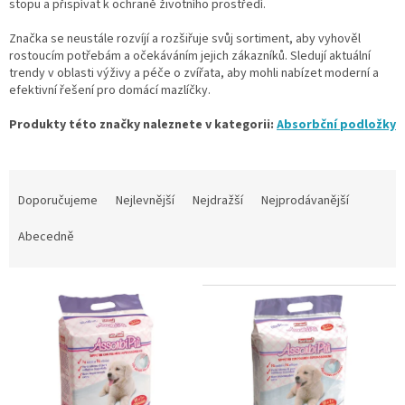
stopu a přispívat k ochraně životního prostředí.
Značka se neustále rozvíjí a rozšiřuje svůj sortiment, aby vyhověl
rostoucím potřebám a očekáváním jejich zákazníků. Sledují aktuální
trendy v oblasti výživy a péče o zvířata, aby mohli nabízet moderní a
efektivní řešení pro domácí mazlíčky.
Produkty této značky naleznete v kategorii:
Absorbční podložky
Ř
a
Doporučujeme
Nejlevnější
Nejdražší
Nejprodávanější
z
e
Abecedně
n
í
V
p
ý
r
p
o
i
d
s
u
p
k