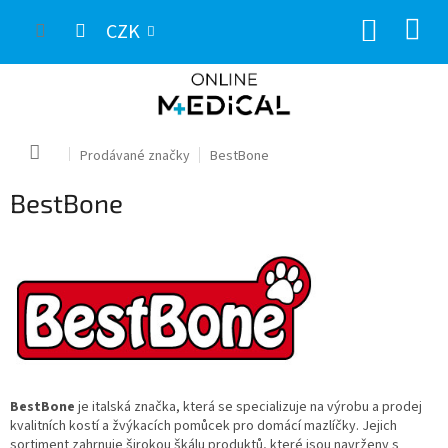
Přejít
NÁKUP
na
CZK
obsah
KOŠÍK
Domů
Prodávané značky
BestBone
BestBone
BestBone
je italská značka, která se specializuje na výrobu a prodej
kvalitních kostí a žvýkacích pomůcek pro domácí mazlíčky. Jejich
sortiment zahrnuje širokou škálu produktů, které jsou navrženy s