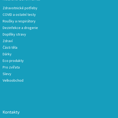
c
t
í
Zdravotnické potřeby
í
p
COVID a ostatní testy
r
v
Roušky a respirátory
k
Dezinfekce a drogerie
y
Doplňky stravy
v
ý
Zdraví
p
Části těla
i
Dárky
s
u
Eco produkty
Pro zvířata
Slevy
Velkoobchod
Kontakty