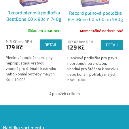
r
t
o
ů
Record plenová podložka
Record plenová podložka
d
BestBone 60 x 90cm 740g
BestBone 60 x 60cm 580g
u
s lepícími rožky 10+1ks
s lepícími rožky 10+1ks
k
Skladem u partnera
Momentálně nedostupné
ZDARMA
ZDARMA
t
ů
148 Kč bez DPH
107 Kč bez DPH
DETAIL
DETAIL
179 Kč
129 Kč
Plenková podložka pro psy s
Plenková podložka pro psy s
nepropustnou vrstvou,
nepropustnou vrstvou,
vhodná pro štěňata k nácviku
vhodná pro štěňata k nácviku
nebo konání potřeby malých
nebo konání potřeby malých
plemen psů nebo psů po
Kód:
10.002
plemen psů nebo psů po
Kód:
10.001
operaci. Ochrana pelíšku při
operaci. Ochrana pelíšku při
inkontinenci nebo...
inkontinenci nebo...
2
položek celkem
O
v
l
Z
á
á
d
p
a
a
Nabídka sortimentu