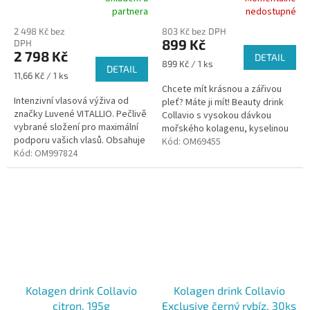
Průměrné
Průměrné
partnera
nedostupné
hodnocení
hodnocení
2 498 Kč bez
803 Kč bez DPH
produktu
produktu
899 Kč
DPH
je
je
2 798 Kč
DETAIL
5,0
5,0
Měrná
899 Kč / 1 ks
DETAIL
z
z
Měrná
cena:
11,66 Kč / 1 ks
5
5
cena:
Chcete mít krásnou a zářivou
hvězdiček.
hvězdiček.
Intenzivní vlasová výživa od
pleť? Máte ji mít! Beauty drink
značky Luvené VITALLIO. Pečlivě
Collavio s vysokou dávkou
vybrané složení pro maximální
mořského kolagenu, kyselinou
podporu vašich vlasů. Obsahuje
hyaluronovou, vitamínem C a
Kód:
OM69455
4 mg astaxanthinu v každé
Kód:
OM997824
zinkem vám pomůže ke zdravé
dávce a dalších 18...
a...
Kolagen drink Collavio
Kolagen drink Collavio
citron, 195g
Exclusive černý rybíz, 30ks