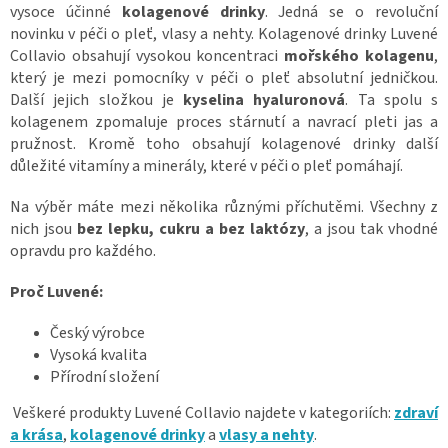
vysoce účinné
kolagenové drinky
. Jedná se o revoluční
novinku v péči o pleť, vlasy a nehty. Kolagenové drinky Luvené
Collavio obsahují vysokou koncentraci
mořského kolagenu
,
který je mezi pomocníky v péči o pleť absolutní jedničkou.
Další jejich složkou je
kyselina hyaluronová
. Ta spolu s
kolagenem zpomaluje proces stárnutí a navrací pleti jas a
pružnost. Kromě toho obsahují kolagenové drinky další
důležité vitamíny a minerály, které v péči o pleť pomáhají.
Na výběr máte mezi několika různými příchutěmi. Všechny z
nich jsou
bez lepku, cukru a bez laktózy
, a jsou tak vhodné
opravdu pro každého.
Proč Luvené:
Český výrobce
Vysoká kvalita
Přírodní složení
Veškeré produkty Luvené Collavio najdete v kategoriích:
zdraví
a krása
,
kolagenové drinky
a
vlasy a nehty
.