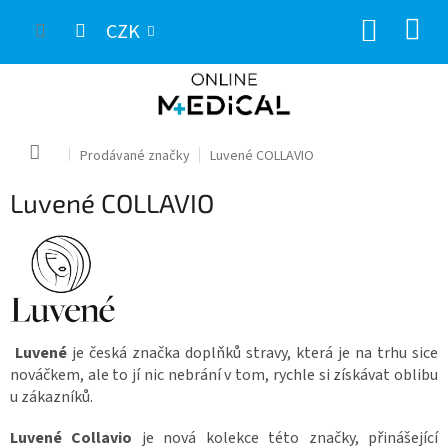
Přejít
NÁKUP
na
CZK
obsah
KOŠÍK
Domů
Prodávané značky
Luvené COLLAVIO
Luvené COLLAVIO
Luvené
je česká značka doplňků stravy, která je na trhu sice
nováčkem, ale to jí nic nebrání v tom, rychle si získávat oblibu
u zákazníků.
Luvené Collavio
je nová kolekce této značky, přinášející