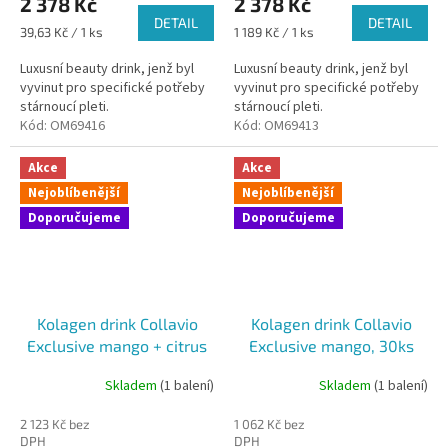
2 378 Kč
2 378 Kč
je
DETAIL
DETAIL
4,0
Měrná
Měrná
39,63 Kč / 1 ks
1 189 Kč / 1 ks
z
cena:
cena:
5
Luxusní beauty drink, jenž byl
Luxusní beauty drink, jenž byl
hvězdiček.
vyvinut pro specifické potřeby
vyvinut pro specifické potřeby
stárnoucí pleti.
stárnoucí pleti.
Kód:
OM69416
Kód:
OM69413
Akce
Akce
Nejoblíbenější
Nejoblíbenější
Doporučujeme
Doporučujeme
Kolagen drink Collavio
Kolagen drink Collavio
Exclusive mango + citrus
Exclusive mango, 30ks
mix, 2x30ks
Skladem
(1 balení)
Skladem
(1 balení)
Průměrné
Průměrné
hodnocení
hodnocení
2 123 Kč bez
1 062 Kč bez
produktu
produktu
DPH
DPH
je
je