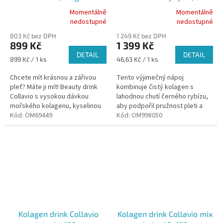
Momentálně
Momentálně
Průměrné
Průměrné
nedostupné
nedostupné
hodnocení
hodnocení
803 Kč bez DPH
1 249 Kč bez DPH
produktu
produktu
899 Kč
1 399 Kč
je
je
DETAIL
DETAIL
5,0
5,0
Měrná
Měrná
899 Kč / 1 ks
46,63 Kč / 1 ks
z
z
cena:
cena:
5
5
Chcete mít krásnou a zářivou
Tento výjimečný nápoj
hvězdiček.
hvězdiček.
pleť? Máte ji mít! Beauty drink
kombinuje čistý kolagen s
Collavio s vysokou dávkou
lahodnou chutí černého rybízu,
mořského kolagenu, kyselinou
aby podpořil pružnost pleti a
hyaluronovou, vitamínem C a
Kód:
OM69449
dodal jí zářivý vzhled.
Kód:
OM998050
zinkem vám pomůže...
Kolagen drink Collavio
Kolagen drink Collavio mix