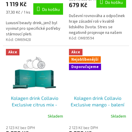
Do košíku
1 119 Kč
679 Kč
je
je
Do košíku
5,0
5,0
Měrná
37,30 Kč / 1 ks
z
Duševní rovnováha a odpočinek
z
cena:
5
hraje zásadní roli v kvalitě
5
Luxusní beauty drink, jenž byl
hvězdiček.
lidského života. Stres se
hvězdiček.
vyvinut pro specifické potřeby
negativně projevuje na našem
stárnoucí pleti.
psychickém zdraví, ovlivňuje
Kód:
OM89594
Kód:
OM69428
spánek a v neposlední řadě
také...
Akce
Akce
Nejoblíbenější
Doporučujeme
Kolagen drink Collavio
Kolagen drink Collavio
Exclusive citrus mix -
Exclusive mango - balení
balení 2x30ks
2x30ks
Skladem
Skladem
Průměrné
hodnocení
2 123 Kč bez DPH
2 123 Kč bez DPH
produktu