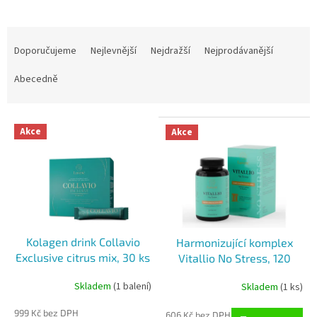
Ř
a
Doporučujeme
Nejlevnější
Nejdražší
Nejprodávanější
z
e
Abecedně
n
í
V
p
Akce
Akce
ý
r
p
o
i
d
s
u
p
k
r
t
o
ů
Kolagen drink Collavio
Harmonizující komplex
d
Exclusive citrus mix, 30 ks
Vitallio No Stress, 120
u
tablet
k
Skladem
(1 balení)
Skladem
(1 ks)
Průměrné
Průměrné
t
hodnocení
hodnocení
ů
999 Kč bez DPH
produktu
produktu
606 Kč bez DPH