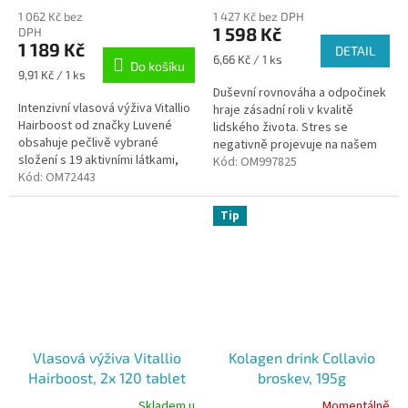
hodnocení
1 062 Kč bez
1 427 Kč bez DPH
produktu
1 598 Kč
DPH
je
1 189 Kč
DETAIL
5,0
Měrná
6,66 Kč / 1 ks
Do košíku
z
Měrná
cena:
9,91 Kč / 1 ks
5
cena:
Duševní rovnováha a odpočinek
hvězdiček.
Intenzivní vlasová výživa Vitallio
hraje zásadní roli v kvalitě
Hairboost od značky Luvené
lidského života. Stres se
obsahuje pečlivě vybrané
negativně projevuje na našem
složení s 19 aktivními látkami,
psychickém zdraví, ovlivňuje
Kód:
OM997825
včetně 4 mg astaxanthinu v
Kód:
OM72443
spánek a v neposlední řadě
každé dávce.
také...
Tip
Vlasová výživa Vitallio
Kolagen drink Collavio
Hairboost, 2x 120 tablet
broskev, 195g
Skladem u
Momentálně