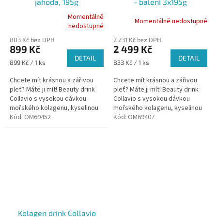
jahoda, 195g
- balení 3x195g
Momentálně
Momentálně nedostupné
Průměrné
nedostupné
hodnocení
803 Kč bez DPH
2 231 Kč bez DPH
produktu
899 Kč
2 499 Kč
je
DETAIL
DETAIL
5,0
Měrná
Měrná
899 Kč / 1 ks
833 Kč / 1 ks
z
cena:
cena:
5
Chcete mít krásnou a zářivou
Chcete mít krásnou a zářivou
hvězdiček.
pleť? Máte ji mít! Beauty drink
pleť? Máte ji mít! Beauty drink
Collavio s vysokou dávkou
Collavio s vysokou dávkou
mořského kolagenu, kyselinou
mořského kolagenu, kyselinou
hyaluronovou, vitamínem C a
Kód:
OM69452
hyaluronovou, vitamínem C a
Kód:
OM69407
zinkem vám pomůže ke zdravé
zinkem vám pomůže ke zdravé
a...
a...
Kolagen drink Collavio