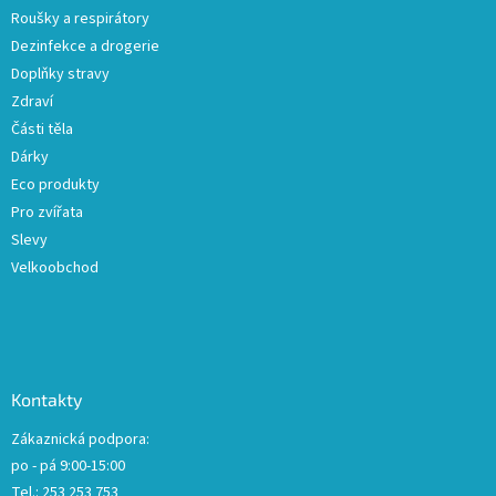
v
Roušky a respirátory
k
Dezinfekce a drogerie
y
Doplňky stravy
v
ý
Zdraví
p
Části těla
i
Dárky
s
u
Eco produkty
Pro zvířata
Slevy
Velkoobchod
Kontakty
Zákaznická podpora:
po - pá 9:00-15:00
Tel.: 253 253 753