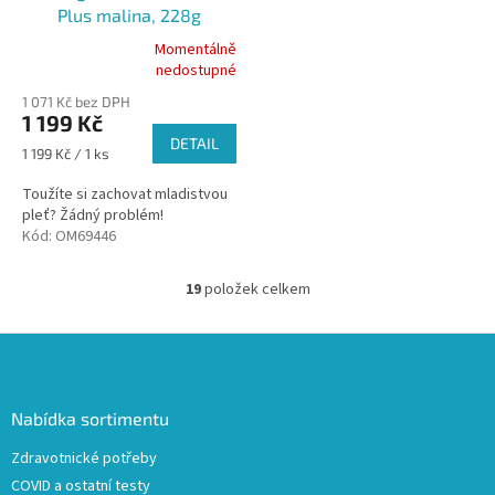
Plus malina, 228g
Momentálně
Průměrné
nedostupné
hodnocení
1 071 Kč bez DPH
produktu
1 199 Kč
je
DETAIL
5,0
Měrná
1 199 Kč / 1 ks
z
cena:
5
Toužíte si zachovat mladistvou
hvězdiček.
pleť? Žádný problém!
Kód:
OM69446
19
položek celkem
O
v
l
Z
á
á
d
p
a
a
Nabídka sortimentu
c
t
í
Zdravotnické potřeby
í
p
COVID a ostatní testy
r