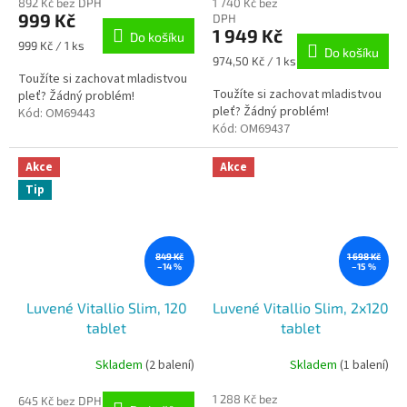
892 Kč bez DPH
1 740 Kč bez
produktu
produktu
999 Kč
DPH
je
je
1 949 Kč
Do košíku
5,0
5,0
Měrná
999 Kč / 1 ks
Do košíku
z
z
cena:
Měrná
974,50 Kč / 1 ks
5
5
cena:
Toužíte si zachovat mladistvou
hvězdiček.
hvězdiček.
Toužíte si zachovat mladistvou
pleť? Žádný problém!
pleť? Žádný problém!
Kód:
OM69443
Kód:
OM69437
Akce
Akce
Tip
849 Kč
1 698 Kč
–14 %
–15 %
Luvené Vitallio Slim, 120
Luvené Vitallio Slim, 2x120
tablet
tablet
Skladem
(2 balení)
Skladem
(1 balení)
Průměrné
hodnocení
1 288 Kč bez
produktu
645 Kč bez DPH