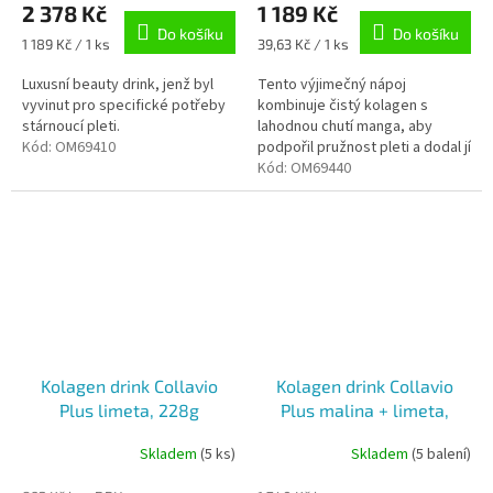
2 378 Kč
1 189 Kč
5,0
5,0
Do košíku
Do košíku
z
z
Měrná
Měrná
1 189 Kč / 1 ks
39,63 Kč / 1 ks
5
5
cena:
cena:
hvězdiček.
hvězdiček.
Luxusní beauty drink, jenž byl
Tento výjimečný nápoj
vyvinut pro specifické potřeby
kombinuje čistý kolagen s
stárnoucí pleti.
lahodnou chutí manga, aby
Kód:
OM69410
podpořil pružnost pleti a dodal jí
zářivý vzhled.
Kód:
OM69440
Kolagen drink Collavio
Kolagen drink Collavio
Plus limeta, 228g
Plus malina + limeta,
2x228g
Skladem
(5 ks)
Skladem
(5 balení)
Průměrné
Průměrné
hodnocení
hodnocení