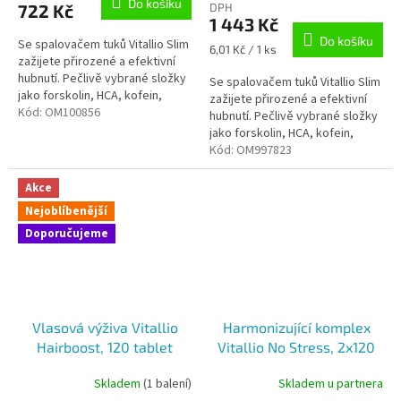
Do košíku
722 Kč
DPH
je
1 443 Kč
5,0
Do košíku
Se spalovačem tuků Vitallio Slim
z
Měrná
6,01 Kč / 1 ks
zažijete přirozené a efektivní
5
cena:
hubnutí. Pečlivě vybrané složky
hvězdiček.
Se spalovačem tuků Vitallio Slim
jako forskolin, HCA, kofein,
zažijete přirozené a efektivní
synefrin a zelený čaj přispívají...
Kód:
OM100856
hubnutí. Pečlivě vybrané složky
jako forskolin, HCA, kofein,
synefrin a zelený čaj přispívají...
Kód:
OM997823
Akce
Nejoblíbenější
Doporučujeme
Vlasová výživa Vitallio
Harmonizující komplex
Hairboost, 120 tablet
Vitallio No Stress, 2x120
tablet
Skladem
(1 balení)
Skladem u partnera
Průměrné