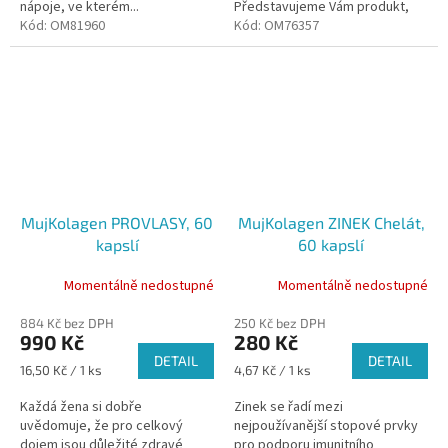
nápoje, ve kterém...
Představujeme Vám produkt,
Kód:
OM81960
který potěší Vaše střeva. S
Kód:
OM76357
produktem PROSTŘEVA+ podpoříte
Váš...
MujKolagen PROVLASY, 60
MujKolagen ZINEK Chelát,
kapslí
60 kapslí
Momentálně nedostupné
Momentálně nedostupné
884 Kč bez DPH
250 Kč bez DPH
990 Kč
280 Kč
DETAIL
DETAIL
Měrná
Měrná
16,50 Kč / 1 ks
4,67 Kč / 1 ks
cena:
cena:
Každá žena si dobře
Zinek se řadí mezi
uvědomuje, že pro celkový
nejpoužívanější stopové prvky
dojem jsou důležité zdravé
pro podporu imunitního