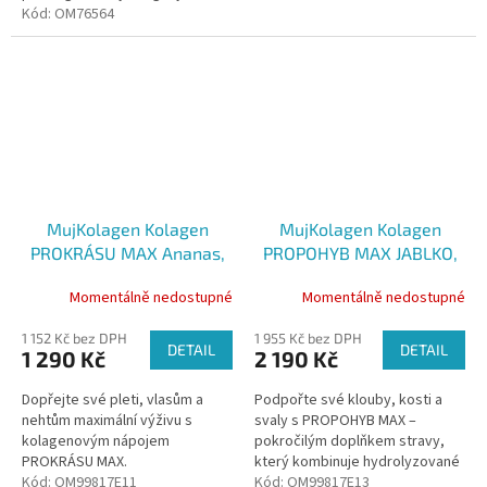
Kód:
OM76564
MujKolagen Kolagen
MujKolagen Kolagen
PROKRÁSU MAX Ananas,
PROPOHYB MAX JABLKO,
271 g
496 g
Momentálně nedostupné
Momentálně nedostupné
1 152 Kč bez DPH
1 955 Kč bez DPH
DETAIL
DETAIL
1 290 Kč
2 190 Kč
Dopřejte své pleti, vlasům a
Podpořte své klouby, kosti a
nehtům maximální výživu s
svaly s PROPOHYB MAX –
kolagenovým nápojem
pokročilým doplňkem stravy,
PROKRÁSU MAX.
který kombinuje hydrolyzované
Kód:
OM99817E11
kolagenové peptidy,
Kód:
OM99817E13