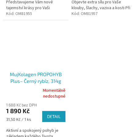
Představujeme Vám nové
Objevte extra sílu pro Vaše
tajemství krásy pro Vaši
klouby, šlachy, vaziva a kosti Při
pokožku, vlasy a nehty s Q10.
Kód:
OM81955
dodržení doporučeného
Kód:
OM81957
Objevte sílu mořského
dávkování Vám obsah balení
kolagenu! Při dodržení...
vydrží 3...
MujKolagen PROPOHYB
Plus– Černý rybíz, 314g
Momentálně
Průměrné
nedostupné
hodnocení
1 688 Kč bez DPH
produktu
1 890 Kč
je
DETAIL
5,0
Měrná
31,50 Kč / 1 ks
z
cena:
5
Aktivní a spokojený pohyb je
hvězdiček.
základem každého života.