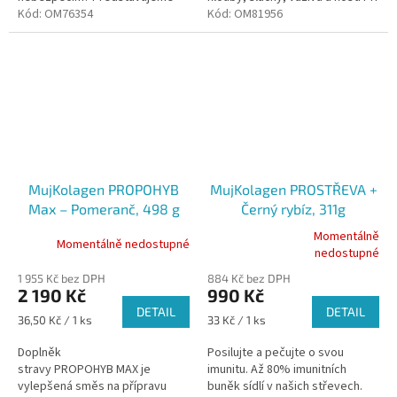
Vám unikátní produkt z
Kód:
OM76354
dodržení doporučeného
Kód:
OM81956
řady „Spokojená střeva”, který...
dávkování Vám obsah balení
vydrží 3...
MujKolagen PROPOHYB
MujKolagen PROSTŘEVA +
Max – Pomeranč, 498 g
Černý rybíz, 311g
Momentálně
Momentálně nedostupné
Průměrné
nedostupné
hodnocení
1 955 Kč bez DPH
884 Kč bez DPH
produktu
2 190 Kč
990 Kč
je
DETAIL
DETAIL
5,0
Měrná
Měrná
36,50 Kč / 1 ks
33 Kč / 1 ks
z
cena:
cena:
5
Doplněk
Posilujte a pečujte o svou
hvězdiček.
stravy PROPOHYB MAX je
imunitu. Až 80% imunitních
vylepšená směs na přípravu
buněk sídlí v našich střevech.