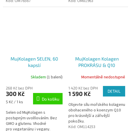
ho najdeme v kostech (až 70 %)
Kód:
OM76567
kostí, dásní a zubů, ale také na
Kód:
OM81963
a ve svalech...
podporu trávení, soustředění
a...
MujKolagen SELEN, 60
MujKolagen Kolagen
kapslí
PROKRÁSU & Q10
Marakuja, 271 g
Skladem
(1 balení)
Momentálně nedostupné
268 Kč bez DPH
1 420 Kč bez DPH
DETAIL
300 Kč
1 590 Kč
Do košíku
Měrná
5 Kč / 1 ks
Objevte sílu mořského kolagenu
cena:
obohaceného o koenzym Q10
Selen od MujKolagen s
pro krásnější a zářivější
postupným uvolňováním. Bez
pokožku.
GMO a glutenu. Vhodné
Kód:
OM114253
pro vegetariány i vegany.