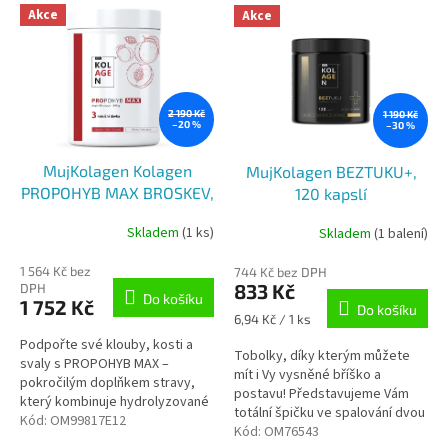
V
p
Akce
Akce
ý
r
p
o
i
d
s
u
p
k
2 190 Kč
1 190 Kč
–20 %
–30 %
r
t
o
ů
MujKolagen Kolagen
MujKolagen BEZTUKU+,
d
PROPOHYB MAX BROSKEV,
120 kapslí
u
498 g
k
Skladem
(1 ks)
Skladem
(1 balení)
t
ů
1 564 Kč bez
744 Kč bez DPH
833 Kč
DPH
Do košíku
1 752 Kč
Do košíku
Měrná
6,94 Kč / 1 ks
cena:
Podpořte své klouby, kosti a
Tobolky, díky kterým můžete
svaly s PROPOHYB MAX –
mít i Vy vysněné bříško a
pokročilým doplňkem stravy,
postavu! Představujeme Vám
který kombinuje hydrolyzované
totální špičku ve spalování dvou
kolagenové peptidy,
Kód:
OM99817E12
největších strašáků – tuků a
Kód:
OM76543
glukosamin, chondroitin a