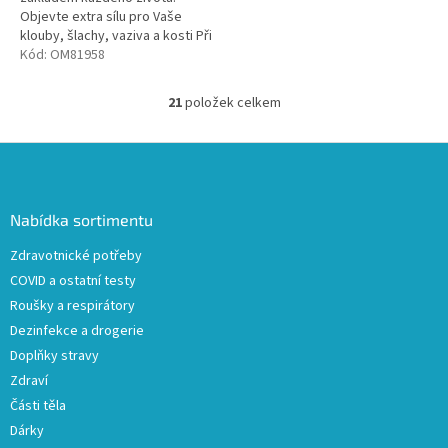
Objevte extra sílu pro Vaše
klouby, šlachy, vaziva a kosti Při
dodržení doporučeného
Kód:
OM81958
dávkování Vám obsah balení
vydrží 3...
21
položek celkem
O
v
l
Z
á
á
d
p
a
a
Nabídka sortimentu
c
t
í
Zdravotnické potřeby
í
p
COVID a ostatní testy
r
v
Roušky a respirátory
k
Dezinfekce a drogerie
y
Doplňky stravy
v
ý
Zdraví
p
Části těla
i
Dárky
s