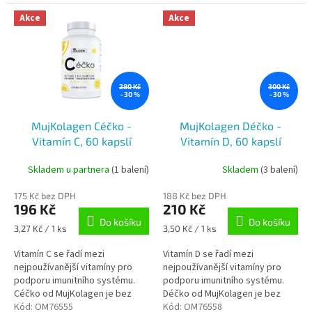
sacharidů. Produkt BEZTUKU+
esenciální vitamíny.
naši...
Akce
Akce
280 Kč
300 Kč
–30 %
–30 %
MujKolagen Céčko -
MujKolagen Déčko -
Vitamín C, 60 kapslí
Vitamín D, 60 kapslí
Skladem u partnera
(1 balení)
Skladem
(3 balení)
175 Kč bez DPH
188 Kč bez DPH
196 Kč
210 Kč
Do košíku
Do košíku
Měrná
Měrná
3,27 Kč / 1 ks
3,50 Kč / 1 ks
cena:
cena:
Vitamín C se řadí mezi
Vitamín D se řadí mezi
nejpoužívanější vitamíny pro
nejpoužívanější vitamíny pro
podporu imunitního systému.
podporu imunitního systému.
Céčko od MujKolagen je bez
Déčko od MujKolagen je bez
GMO, bez alergenů a
Kód:
OM76555
GMO, bez lepku a barviv.
Kód:
OM76558