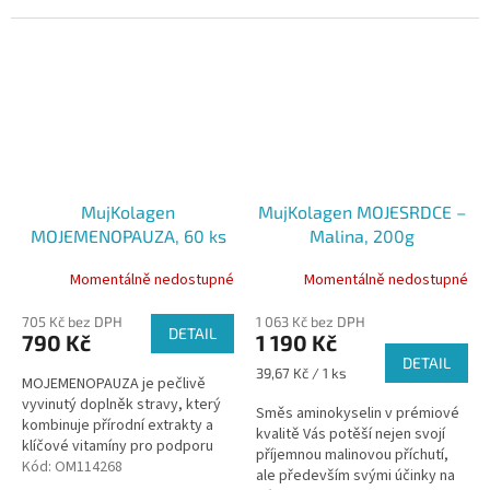
glukosamin, chondroitin a
esenciální vitamíny.
MujKolagen
MujKolagen MOJESRDCE –
MOJEMENOPAUZA, 60 ks
Malina, 200g
Momentálně nedostupné
Momentálně nedostupné
705 Kč bez DPH
1 063 Kč bez DPH
DETAIL
790 Kč
1 190 Kč
DETAIL
Měrná
39,67 Kč / 1 ks
MOJEMENOPAUZA je pečlivě
cena:
vyvinutý doplněk stravy, který
Směs aminokyselin v prémiové
kombinuje přírodní extrakty a
kvalitě Vás potěší nejen svojí
klíčové vitamíny pro podporu
příjemnou malinovou příchutí,
organismu během menopauzy.
Kód:
OM114268
ale především svými účinky na