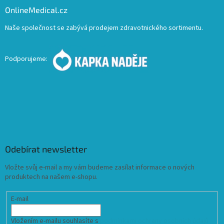
OnlineMedical.cz
Naše společnost se zabývá prodejem zdravotnického sortimentu.
Podporujeme:
Odebírat newsletter
Vložte svůj e-mail a my vám budeme zasílat informace o nových
produktech na našem e-shopu.
E-mail
Vložením e-mailu souhlasíte s
podmínkami ochrany osobních údajů