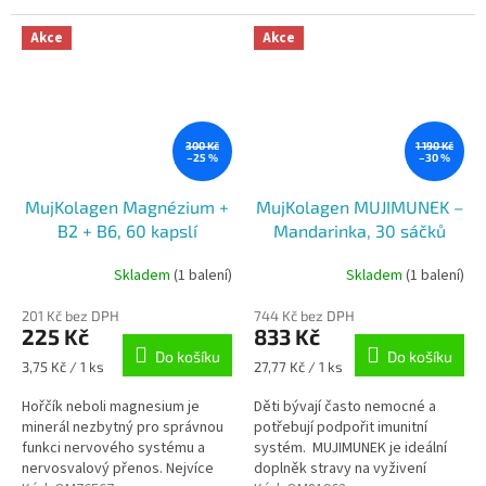
barviv. Veganské kapsle!
Vhodné pro vegetariány i
vegany s postupným...
Akce
Akce
300 Kč
1 190 Kč
–25 %
–30 %
MujKolagen Magnézium +
MujKolagen MUJIMUNEK –
B2 + B6, 60 kapslí
Mandarinka, 30 sáčků
Skladem
(1 balení)
Skladem
(1 balení)
201 Kč bez DPH
744 Kč bez DPH
225 Kč
833 Kč
Do košíku
Do košíku
Měrná
Měrná
3,75 Kč / 1 ks
27,77 Kč / 1 ks
cena:
cena:
Hořčík neboli magnesium je
Děti bývají často nemocné a
minerál nezbytný pro správnou
potřebují podpořit imunitní
funkci nervového systému a
systém. MUJIMUNEK je ideální
nervosvalový přenos. Nejvíce
doplněk stravy na vyživení