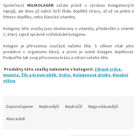
Společnost
MUJKOLAGEN
začala právě s výrobou Kolagenových
nápojů, ale dnes již nabízí širší škálu doplňků stravy, ať už se jedná o
fitness doplňky, nebo klasické vitamíny.
Kolageny této značky jsou obohaceny o vitamíny, především o vitamín
C,
který zajistí správné vstřebávání kolagenu.
Kolagen je přirozenou součástí našeho těla. S věkem však jeho
produkce v organismu klesá, a proto je nutné kolagen doplňovat.
Podpoříte tak svoji přirozenou krásu a zdraví vašeho těla.
Produkty této značky naleznete v kategorii:
Zdravé srdce
,
Imunita
,
Žíly a krevní oběh
,
Srdce
,
Kolagenové drinky
,
Kloubní
výživa
Ř
a
Doporučujeme
Nejlevnější
Nejdražší
Nejprodávanější
z
e
Abecedně
n
í