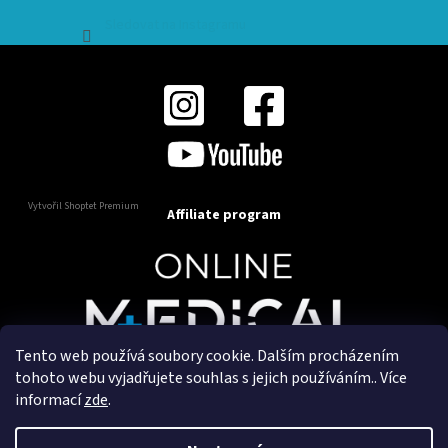
Sledovat na Instagramu
Vytvořil Shoptet Premium
Affiliate program
Tento web používá soubory cookie. Dalším procházením
Copyright 2025
OnlineMedical.cz
. Všechna práva
tohoto webu vyjadřujete souhlas s jejich používáním.. Více
vyhrazena.
informací
zde
.
Vytvořil a marketingově zajišťuje
HyperGroup.cz