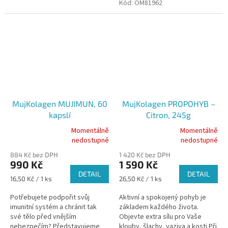
Vaše srdce a cévy. Podporuje
Kód:
OM81962
tvorbu oxidu dusnatého v...
MujKolagen MUJIMUN, 60
MujKolagen PROPOHYB –
kapslí
Citron, 245g
Momentálně
Momentálně
Průměrné
Průměrné
nedostupné
nedostupné
hodnocení
hodnocení
884 Kč bez DPH
1 420 Kč bez DPH
produktu
produktu
990 Kč
1 590 Kč
je
je
DETAIL
DETAIL
1,0
5,0
Měrná
Měrná
16,50 Kč / 1 ks
26,50 Kč / 1 ks
z
z
cena:
cena:
5
5
Potřebujete podpořit svůj
Aktivní a spokojený pohyb je
hvězdiček.
hvězdiček.
imunitní systém a chránit tak
základem každého života.
své tělo před vnějším
Objevte extra sílu pro Vaše
nebezpečím? Představujeme
klouby, šlachy, vaziva a kosti Při