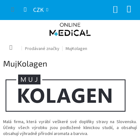
Přejít
NÁKUP
na
CZK
obsah
KOŠÍK
Domů
Prodávané značky
MujKolagen
MujKolagen
Malá firma, která vyrábí veškeré své doplňky stravy na Slovensku.
Účinky všech výrobku jsou podložené klinickou studií, a obsahují
obsahují výhradně přírodní aromata a barviva.