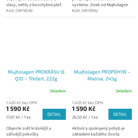
vlasy, nehty a bezchybná pleť.
systému. Zinek od MujKolagen
Pokud již delší dobu toužíte po
Kód:
OM76540
je bez GMO, bez lepku a barviv.
Kód:
OM76561
nějakém pokladu, který bude o
Vhodné pro vegetariány i
vaše vlasy...
vegany s...
MujKolagen PROKRÁSU &
MujKolagen PROPOHYB –
Q10 – Třešeň, 222g
Malina, 245g
Skladem
Skladem
1 420 Kč bez DPH
1 420 Kč bez DPH
1 590 Kč
1 590 Kč
DETAIL
DETAIL
Měrná
Měrná
17,67 Kč / 1 ks
26,50 Kč / 1 ks
cena:
cena:
Objevte svět krásnější a
Aktivní a spokojený pohyb je
zářivější pokožky.
základem každého života.