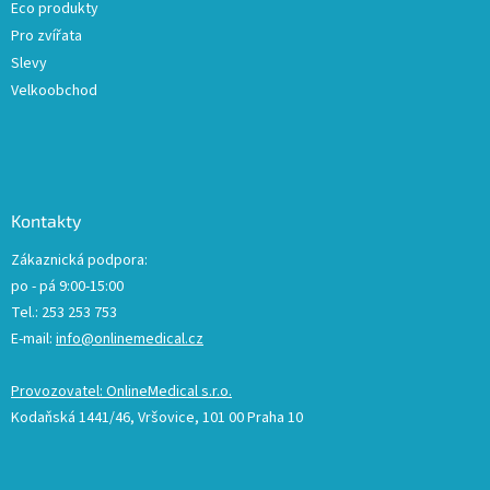
u
Eco produkty
Pro zvířata
Slevy
Velkoobchod
Kontakty
Zákaznická podpora:
po - pá 9:00-15:00
Tel.: 253 253 753
E-mail:
info@onlinemedical.cz
Provozovatel: OnlineMedical s.r.o.
Kodaňská 1441/46, Vršovice, 101 00 Praha 10