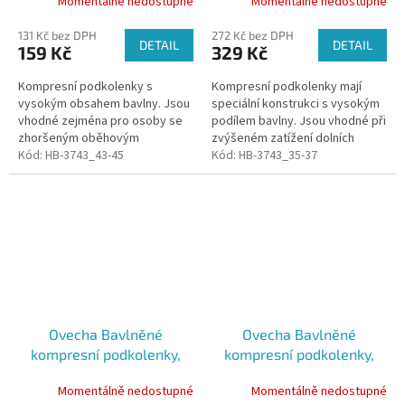
Momentálně nedostupné
Momentálně nedostupné
131 Kč bez DPH
272 Kč bez DPH
DETAIL
DETAIL
159 Kč
329 Kč
Kompresní podkolenky s
Kompresní podkolenky mají
vysokým obsahem bavlny. Jsou
speciální konstrukci s vysokým
vhodné zejména pro osoby se
podílem bavlny. Jsou vhodné při
zhoršeným oběhovým
zvýšeném zatížení dolních
systémem dolních končetin.
Kód:
HB-3743_43-45
končetin, působí jako prevence
Kód:
HB-3743_35-37
proti křečovým žilám,
pozitivně...
Ovecha Bavlněné
Ovecha Bavlněné
kompresní podkolenky,
kompresní podkolenky,
černé, vel. 41-42
černé, vel. 47-48
Momentálně nedostupné
Momentálně nedostupné