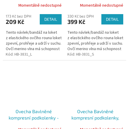
Momentálně nedostupné
Momentálně nedostupné
173 Kč bez DPH
330 Kč bez DPH
DETAIL
DETAIL
209 Kč
399 Kč
Tento návlek/bandáž na loket
Tento návlek/bandáž na loket
z elastického ovčího rouna loket
z elastického ovčího rouna loket
zpevní, prohřeje a udrží v suchu.
zpevní, prohřeje a udrží v suchu.
Ovčí merino vlna má schopnost
Ovčí merino vlna má schopnost
absorbovat vlhkost a má
Kód:
HB-3831_L
absorbovat vlhkost a má
Kód:
HB-3831_S
výbornou termoregulační...
výbornou termoregulační...
Ovecha Bavlněné
Ovecha Bavlněné
kompresní podkolenky -
kompresní podkolenky,
černé, Velikost: 43-45
černé, vel. 35-37