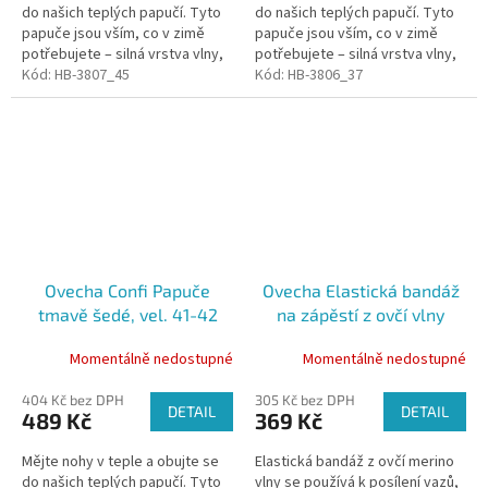
do našich teplých papučí. Tyto
do našich teplých papučí. Tyto
papuče jsou vším, co v zimě
papuče jsou vším, co v zimě
potřebujete – silná vrstva vlny,
potřebujete – silná vrstva vlny,
která izoluje chlad od spodní
Kód:
HB-3807_45
která izoluje chlad od spodní
Kód:
HB-3806_37
části. Papuče jsou...
části. Papuče jsou...
Ovecha Confi Papuče
Ovecha Elastická bandáž
tmavě šedé, vel. 41-42
na zápěstí z ovčí vlny
Momentálně nedostupné
Momentálně nedostupné
404 Kč bez DPH
305 Kč bez DPH
DETAIL
DETAIL
489 Kč
369 Kč
Mějte nohy v teple a obujte se
Elastická bandáž z ovčí merino
do našich teplých papučí. Tyto
vlny se používá k posílení vazů,