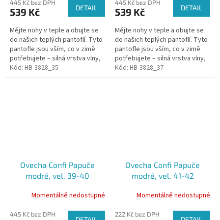
445 Kč bez DPH
445 Kč bez DPH
DETAIL
DETAIL
539 Kč
539 Kč
Mějte nohy v teple a obujte se
Mějte nohy v teple a obujte se
do našich teplých pantoflí. Tyto
do našich teplých pantoflí. Tyto
pantofle jsou vším, co v zimě
pantofle jsou vším, co v zimě
potřebujete – silná vrstva vlny,
potřebujete – silná vrstva vlny,
která izoluje chlad od spodní
Kód:
HB-3828_35
která izoluje chlad od spodní
Kód:
HB-3828_37
části. Pantofle jsou...
části. Pantofle jsou...
Ovecha Confi Papuče
Ovecha Confi Papuče
modré, vel. 39-40
modré, vel. 41-42
Momentálně nedostupné
Momentálně nedostupné
445 Kč bez DPH
222 Kč bez DPH
DETAIL
DETAIL