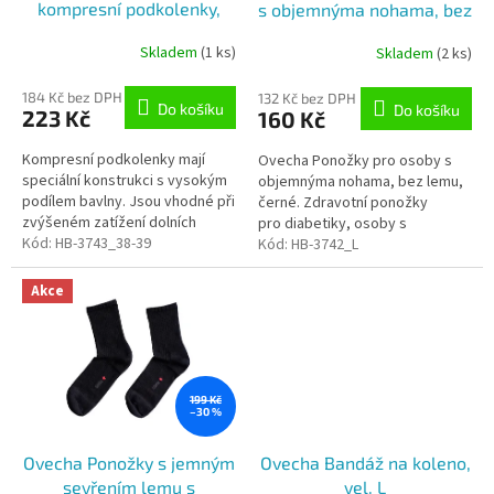
kompresní podkolenky,
s objemnýma nohama, bez
u
černé, vel. 38-39
lemu, černé vel. L (35-38)
k
Skladem
(1 ks)
Skladem
(2 ks)
t
ů
184 Kč bez DPH
132 Kč bez DPH
Do košíku
Do košíku
223 Kč
160 Kč
Kompresní podkolenky mají
Ovecha Ponožky pro osoby s
speciální konstrukci s vysokým
objemnýma nohama, bez lemu,
podílem bavlny. Jsou vhodné při
černé. Zdravotní ponožky
zvýšeném zatížení dolních
pro diabetiky, osoby s
končetin, působí jako prevence
Kód:
HB-3743_38-39
trombózou a osoby s
Kód:
HB-3742_L
proti křečovým žilám,
objemnýma nohama. Zdravotní
pozitivně...
ponožky Diabetes+...
Akce
199 Kč
–30 %
Ovecha Ponožky s jemným
Ovecha Bandáž na koleno,
sevřením lemu s
vel. L