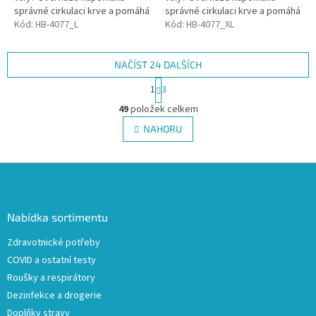
správné cirkulaci krve a pomáhá
správné cirkulaci krve a pomáhá
tělu regenerovat. Podkolenky
Kód:
HB-4077_L
tělu regenerovat. Podkolenky
Kód:
HB-4077_XL
mohou pomoci při prevenci
mohou pomoci při prevenci
omrzlin, neboť...
omrzlin, neboť...
NAČÍST 24 DALŠÍCH
S
1
3
t
O
r
49
položek celkem
v
á
l
NAHORU
n
á
k
d
o
v
Z
a
á
c
á
n
í
p
í
p
a
Nabídka sortimentu
r
t
v
Zdravotnické potřeby
í
k
COVID a ostatní testy
y
v
Roušky a respirátory
ý
Dezinfekce a drogerie
p
Doplňky stravy