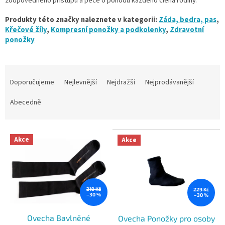
zodpovědného přístupu a péče o pohodu každého člena rodiny.
Produkty této značky naleznete v kategorii:
Záda, bedra, pas
,
Křečové žíly
,
Kompresní ponožky a podkolenky
,
Zdravotní
ponožky
Ř
a
Doporučujeme
Nejlevnější
Nejdražší
Nejprodávanější
z
e
Abecedně
n
í
V
p
Akce
Akce
ý
r
p
o
i
d
s
u
p
k
319 Kč
229 Kč
–30 %
–30 %
r
t
o
ů
Ovecha Bavlněné
Ovecha Ponožky pro osoby
d