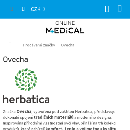
Přejít
NÁKUP
na
CZK
obsah
KOŠÍK
Domů
Prodávané značky
Ovecha
Ovecha
Značka
Ovecha
, vytvořená pod záštitou Herbatica, představuje
dokonalé spojení
tradičních materiálů
a moderního designu.
Inspirována přírodními vlastnostmi ovčí vlny, přináší na trh kolekci
produktů, které nabízejí
komfort, teplo a výjimečnou kvalitu
.