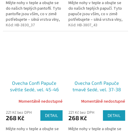
Mějte nohy v teple a obujte se
Mějte nohy v teple a obujte se
do našich teplých pantoflí. Tyto
do našich teplých papučí. Tyto
pantofle jsou vším, co v zimě
papuče jsou vším, co v zimě
potřebujete – silná vrstva vlny,
potřebujete – silná vrstva vlny,
která izoluje chlad od spodní
Kód:
HB-3830_37
která izoluje chlad od spodní
Kód:
HB-3807_43
části. Pantofle jsou...
části. Papuče jsou...
Ovecha Confi Papuče
Ovecha Confi Papuče
světle šedé, vel. 45-46
tmavě šedé, vel. 37-38
Momentálně nedostupné
Momentálně nedostupné
221 Kč bez DPH
221 Kč bez DPH
DETAIL
DETAIL
268 Kč
268 Kč
Mějte nohy v teple a obujte se
Mějte nohy v teple a obujte se