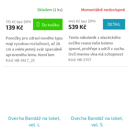
mikroplyšem, tmavě šedá,
Skladem
(1 ks)
Momentálně nedostupné
vel. 25-26
445 Kč bez DPH
115 Kč bez DPH
DETAIL
Do košíku
539 Kč
139 Kč
Tento nákoleník z elastického
Ponožky pro zdraví nového typu
ovčího rouna Vaše koleno
mají vysokou roztažnost, až 26
zpevní, prohřeje a udrží v suchu.
cm a velmi jemný svár speciálně
Ovčí merino vlna má schopnost
upraveného lemu. Horní lem
absorbovat vlhkost a má
Kód:
HB-3707
tedy nezabraňuje průtoku krve
Kód:
HB-3617_25
výbornou termoregulační
a je velmi jemný.
schopnost....
Ovecha Bandáž na loket,
Ovecha Bandáž na loket,
vel. L
vel. S