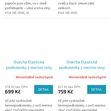
papuče jsou vším, co v zimě
svalů a šlach. Univerzální
potřebujete – silná vrstva vlny,
velikost.
která izoluje chlad od spodní
Kód:
HB-3806_41
Kód:
HB-3805
části. Papuče jsou...
Ovecha Elastické
Ovecha Elastické
podkolenky z merino vlny,
podkolenky z merino vlny,
bílá, vel. L
bílá, vel. XL
Momentálně nedostupné
Momentálně nedostupné
578 Kč bez DPH
627 Kč bez DPH
DETAIL
DETAIL
699 Kč
759 Kč
Už jste vyzkoušeli
Už jste vyzkoušeli
termopodkolenky z ovčí merino
termopodkolenky z ovčí merino
vlny? Ovčí kůže napomáhá
vlny? Ovčí kůže napomáhá