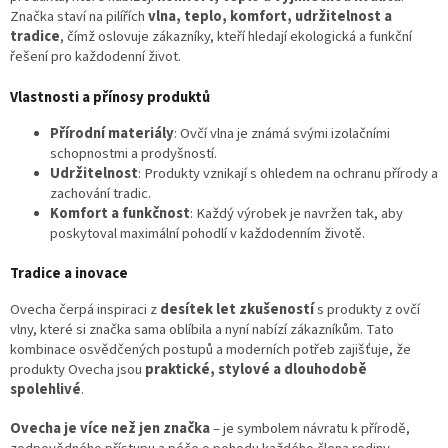
Značka staví na pilířích
vlna, teplo, komfort, udržitelnost a
tradice
, čímž oslovuje zákazníky, kteří hledají ekologická a funkční
řešení pro každodenní život.
Vlastnosti a přínosy produktů
Přírodní materiály
: Ovčí vlna je známá svými izolačními
schopnostmi a prodyšností.
Udržitelnost
: Produkty vznikají s ohledem na ochranu přírody a
zachování tradic.
Komfort a funkčnost
: Každý výrobek je navržen tak, aby
poskytoval maximální pohodlí v každodenním životě.
Tradice a inovace
Ovecha čerpá inspiraci z
desítek let zkušeností
s produkty z ovčí
vlny, které si značka sama oblíbila a nyní nabízí zákazníkům. Tato
kombinace osvědčených postupů a moderních potřeb zajišťuje, že
produkty Ovecha jsou
praktické, stylové a dlouhodobě
spolehlivé
.
Ovecha je více než jen značka
– je symbolem návratu k přírodě,