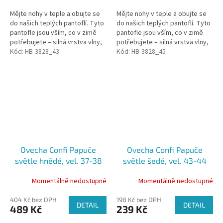
Mějte nohy v teple a obujte se
Mějte nohy v teple a obujte se
do našich teplých pantoflí. Tyto
do našich teplých pantoflí. Tyto
pantofle jsou vším, co v zimě
pantofle jsou vším, co v zimě
potřebujete – silná vrstva vlny,
potřebujete – silná vrstva vlny,
která izoluje chlad od spodní
Kód:
HB-3828_43
která izoluje chlad od spodní
Kód:
HB-3828_45
části. Pantofle jsou...
části. Pantofle jsou...
Ovecha Confi Papuče
Ovecha Confi Papuče
světle hnědé, vel. 37-38
světle šedé, vel. 43-44
Momentálně nedostupné
Momentálně nedostupné
404 Kč bez DPH
198 Kč bez DPH
DETAIL
DETAIL
489 Kč
239 Kč