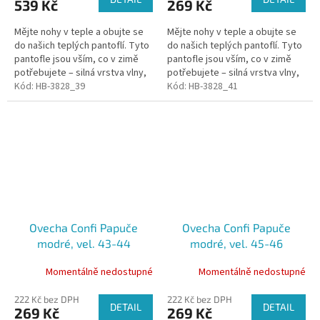
539 Kč
269 Kč
Mějte nohy v teple a obujte se
Mějte nohy v teple a obujte se
do našich teplých pantoflí. Tyto
do našich teplých pantoflí. Tyto
pantofle jsou vším, co v zimě
pantofle jsou vším, co v zimě
potřebujete – silná vrstva vlny,
potřebujete – silná vrstva vlny,
která izoluje chlad od spodní
Kód:
HB-3828_39
která izoluje chlad od spodní
Kód:
HB-3828_41
části. Pantofle jsou...
části. Pantofle jsou...
Ovecha Confi Papuče
Ovecha Confi Papuče
modré, vel. 43-44
modré, vel. 45-46
Momentálně nedostupné
Momentálně nedostupné
222 Kč bez DPH
222 Kč bez DPH
DETAIL
DETAIL
269 Kč
269 Kč