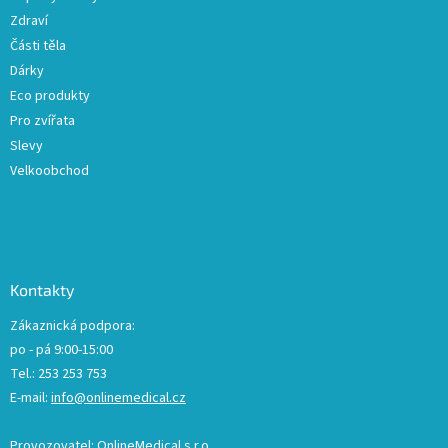
i
s
Zdraví
u
Části těla
Dárky
Eco produkty
Pro zvířata
Slevy
Velkoobchod
Kontakty
Zákaznická podpora:
po - pá 9:00-15:00
Tel.: 253 253 753
E-mail:
info@onlinemedical.cz
Provozovatel: OnlineMedical s.r.o.