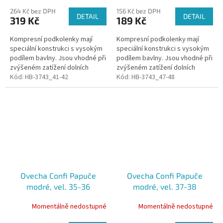
264 Kč bez DPH
156 Kč bez DPH
DETAIL
DETAIL
319 Kč
189 Kč
Kompresní podkolenky mají
Kompresní podkolenky mají
speciální konstrukci s vysokým
speciální konstrukci s vysokým
podílem bavlny. Jsou vhodné při
podílem bavlny. Jsou vhodné při
zvýšeném zatížení dolních
zvýšeném zatížení dolních
končetin, působí jako prevence
Kód:
HB-3743_41-42
končetin, působí jako prevence
Kód:
HB-3743_47-48
proti křečovým žilám,
proti křečovým žilám,
pozitivně...
pozitivně...
Ovecha Confi Papuče
Ovecha Confi Papuče
modré, vel. 35-36
modré, vel. 37-38
Momentálně nedostupné
Momentálně nedostupné