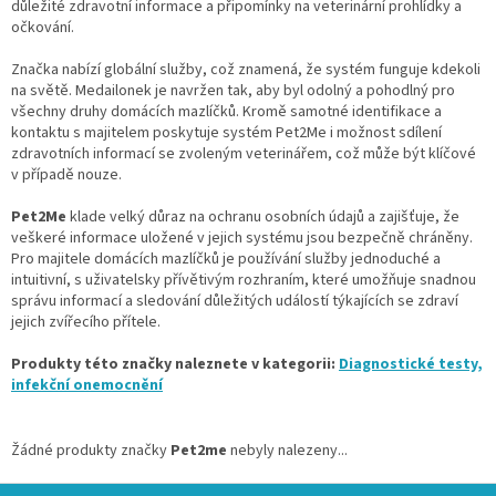
důležité zdravotní informace a připomínky na veterinární prohlídky a
očkování.
Značka nabízí globální služby, což znamená, že systém funguje kdekoli
na světě. Medailonek je navržen tak, aby byl odolný a pohodlný pro
všechny druhy domácích mazlíčků. Kromě samotné identifikace a
kontaktu s majitelem poskytuje systém Pet2Me i možnost sdílení
zdravotních informací se zvoleným veterinářem, což může být klíčové
v případě nouze.
Pet2Me
klade velký důraz na ochranu osobních údajů a zajišťuje, že
veškeré informace uložené v jejich systému jsou bezpečně chráněny.
Pro majitele domácích mazlíčků je používání služby jednoduché a
intuitivní, s uživatelsky přívětivým rozhraním, které umožňuje snadnou
správu informací a sledování důležitých událostí týkajících se zdraví
jejich zvířecího přítele.
Produkty této značky naleznete v kategorii:
Diagnostické testy,
infekční onemocnění
Žádné produkty značky
Pet2me
nebyly nalezeny...
Z