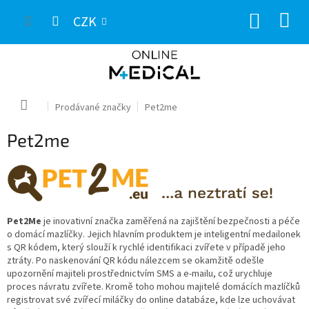
Přejít
NÁKUP
na
CZK
obsah
KOŠÍK
Domů
Prodávané značky
Pet2me
Pet2me
Pet2Me
je inovativní značka zaměřená na zajištění bezpečnosti a péče
o domácí mazlíčky. Jejich hlavním produktem je inteligentní medailonek
s QR kódem, který slouží k rychlé identifikaci zvířete v případě jeho
ztráty. Po naskenování QR kódu nálezcem se okamžitě odešle
upozornění majiteli prostřednictvím SMS a e-mailu, což urychluje
proces návratu zvířete. Kromě toho mohou majitelé domácích mazlíčků
registrovat své zvířecí miláčky do online databáze, kde lze uchovávat