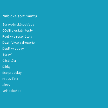
á
p
a
Nabídka sortimentu
t
Zdravotnické potřeby
í
COVID a ostatní testy
Roušky a respirátory
Dezinfekce a drogerie
Doplňky stravy
Zdraví
Části těla
Dárky
Eco produkty
Pro zvířata
Slevy
Velkoobchod