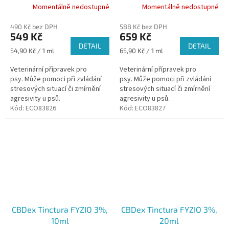
Momentálně nedostupné
Momentálně nedostupné
490 Kč bez DPH
588 Kč bez DPH
549 Kč
659 Kč
DETAIL
DETAIL
Měrná
Měrná
54,90 Kč / 1 ml
65,90 Kč / 1 ml
cena:
cena:
Veterinární přípravek pro
Veterinární přípravek pro
psy. Může pomoci při zvládání
psy. Může pomoci při zvládání
stresových situací či zmírnění
stresových situací či zmírnění
agresivity u psů.
agresivity u psů.
Kód:
ECO83826
Kód:
ECO83827
CBDex Tinctura FYZIO 3%,
CBDex Tinctura FYZIO 3%,
10ml
20ml