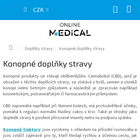
Přejít
NÁKUP
na
CZK
obsah
KOŠÍK
Domů
Doplňky stravy
Konopné doplňky stravy
Konopné doplňky stravy
Konopné produkty se stávají oblíbenějšími. Cannabidiol (CBD), jenž je
obsažen v těchto doplňcích stravy, se získává z listů, semen a stonků
konopí velmi šetrným způsobem a následně je zpracován například
kosmetickým, potravinářským či farmaceutickým průmyslem.
CBD napomáhá například při tlumení bolesti, má protizánětlivé účinky,
pomáhá k regulaci normální hladiny cukru v krvi. Také je vhodný jako
doplněk stravy k posílení přirozené imunity
nebo na
podporu spánku.
Konopné tinktury
:
jsou vyrobeny s ohledem na přírodní rovnováhu a
jsou zvlášť zajímavé pro ty, kteří hledají rychlou a účinnou cestu, jak