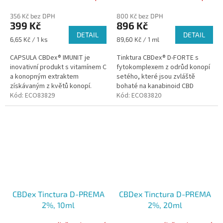
356 Kč bez DPH
800 Kč bez DPH
399 Kč
896 Kč
DETAIL
DETAIL
Měrná
Měrná
6,65 Kč / 1 ks
89,60 Kč / 1 ml
cena:
cena:
CAPSULA CBDex® IMUNIT je
Tinktura CBDex® D-FORTE s
inovativní produkt s vitamínem C
fytokomplexem z odrůd konopí
a konopným extraktem
setého, které jsou zvláště
získávaným z květů konopí.
bohaté na kanabinoid CBD
Jedna tobolka pokrývá 100%
Kód:
ECO83829
(cannabidiol).
Kód:
ECO83820
denní potřeby vitamínu C.
CBDex Tinctura D-PREMA
CBDex Tinctura D-PREMA
2%, 10ml
2%, 20ml