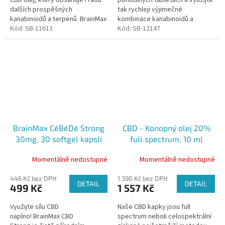
CBD olej, který obsahuje i řadu
pohodlných tabletách a využijte
dalších prospěšných
tak rychleji výjimečné
kanabinoidů a terpenů. BrainMax
kombinace kanabinoidů a
CBD Ultra je čistě přírodním
Kód:
SB-11613
terpenů pro zesílení pozitivních
Kód:
SB-12147
produktem, u kterého bylo při...
přínosů na lidský organismus.
Každá...
BrainMax CéBéDé Strong
CBD - Konopný olej 20%
30mg, 30 softgel kapslí
full spectrum, 10 ml
Momentálně nedostupné
Momentálně nedostupné
446 Kč bez DPH
1 390 Kč bez DPH
DETAIL
DETAIL
499 Kč
1 557 Kč
Využijte sílu CBD
Naše CBD kapky jsou full
naplno! BrainMax CBD
spectrum neboli celospektrální