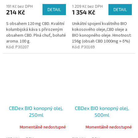
191 Kč bez DPH
1 209 Kč bez DPH
DETAIL
DETAIL
214 Kč
1 354 Kč
S obsahem 120 mg CBD. Kvalitní
Unikátní spojení kvalitního BIO
kolumbijská káva s přirozeným
kokosového oleje,CBD oleje a
obsahem CBD. Plná chuť, bohaté
BIO konopného oleje. Hmotnost:
aroma. 100 g.
156g (obsah CBD 1000mg +-5%)
Kód:
P30207
Obsah: 170 ml.
Kód:
P30169
CBDex BIO konopný olej,
CBDex BIO konopný olej,
250ml
500ml
Momentálně nedostupné
Momentálně nedostupné