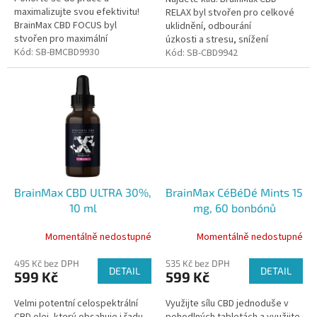
maximalizujte svou efektivitu!
RELAX byl stvořen pro celkové
BrainMax CBD FOCUS byl
uklidnění, odbourání
stvořen pro maximální
úzkosti a stresu, snížení
koncentraci, posílení paměti a
Kód:
SB-BMCBD9930
zánětlivosti a bolesti. Ideální
Kód:
SB-CBD9942
také snižování hladiny stresu.
volba pro všechny, kteří
Ideální volba pro...
hledají...
BrainMax CBD ULTRA 30%,
BrainMax CéBéDé Mints 15
10 ml
mg, 60 bonbónů
Momentálně nedostupné
Momentálně nedostupné
495 Kč bez DPH
535 Kč bez DPH
DETAIL
DETAIL
599 Kč
599 Kč
Velmi potentní celospektrální
Využijte sílu CBD jednoduše v