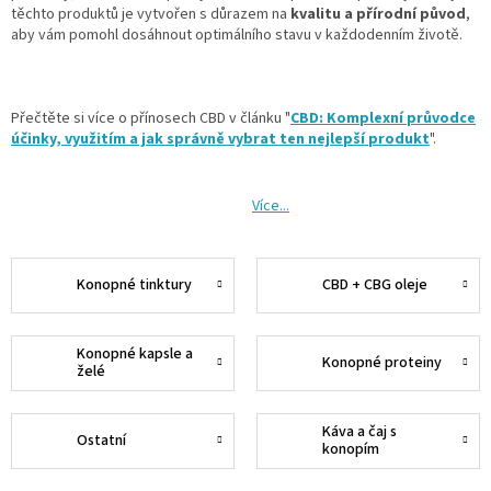
těchto produktů je vytvořen s důrazem na
kvalitu a přírodní původ
,
aby vám pomohl dosáhnout optimálního stavu v každodenním životě.
Přečtěte si více o přínosech CBD v článku "
CBD: Komplexní průvodce
účinky, využitím a jak správně vybrat ten nejlepší produkt
".
Více...
Konopné tinktury
CBD + CBG oleje
Konopné kapsle a
Konopné proteiny
želé
Káva a čaj s
Ostatní
konopím