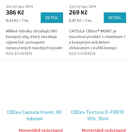
345 Kč bez DPH
240 Kč bez DPH
386 Kč
269 Kč
DETAIL
DETAIL
Měrná
Měrná
6,43 Kč / 1 ks
8,97 Kč / 1 ks
cena:
cena:
Měkké tobolky obsahující BIO
CAPSULA CBDex® IMUNIT je
konopný olej, který obsahuje
inovativní produkt s vitamínem C
výjimečné zastoupení
a konopným extraktem
nenasycených mastných kyselin
získávaným z květů konopí.
označovaných jako OMEGA 3, 6
Kód:
ECO83831
Jedna tobolka pokrývá 100%
Kód:
ECO83828
a 9.
denní potřeby vitamínu C.
CBDex Capsula Imunit, 60
CBDex Tinctura D-FORTE
tobolek
10%, 10ml
Momentálně nedostupné
Momentálně nedostupné