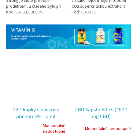
Strong je čistě přírodním
získané nejšetrnější metodou
produktem, u kterého bylo při
CO2 superkritickou extrakcí a
výrobě dosaženo vyjímečné
Kód:
SB-CEBEDE9945
pochází z lokální produkce
Kód:
GD-3185
kombinace kanabinoidů a
konopí. V konopném oleji je...
terpenů pro zesílení
pozitivních...
CBD kapky s ovocnou
CBD kapsle 60 ks (*600
příchutí 5%, 10 ml
mg CBD)
Momentálně
Momentálně nedostupné
Průměrné
nedostupné
hodnocení