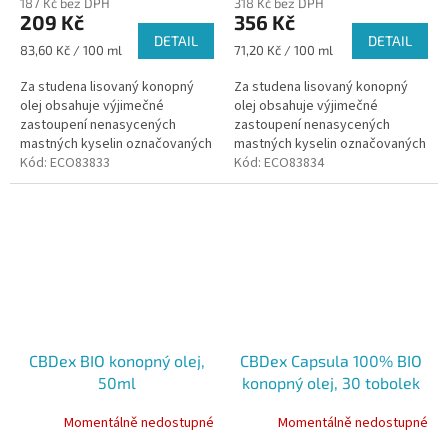
187 Kč bez DPH
318 Kč bez DPH
209 Kč
356 Kč
DETAIL
DETAIL
Měrná
Měrná
83,60 Kč / 100 ml
71,20 Kč / 100 ml
cena:
cena:
Za studena lisovaný konopný
Za studena lisovaný konopný
olej obsahuje výjimečné
olej obsahuje výjimečné
zastoupení nenasycených
zastoupení nenasycených
mastných kyselin označovaných
mastných kyselin označovaných
jako OMEGA 3 a OMEGA 6.
Kód:
ECO83833
jako OMEGA 3 a OMEGA 6.
Kód:
ECO83834
CBDex BIO konopný olej,
CBDex Capsula 100% BIO
50ml
konopný olej, 30 tobolek
Momentálně nedostupné
Momentálně nedostupné