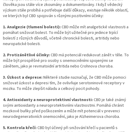
n
člověka jsou stále více zkoumány a dokumentovány. I když vědecký
í
í
výzkum stále probíhá a potřebuje další důkazy, existuje několik oblastí,
p
ve kterých byl CBD spojován s různými pozitivními účinky:
r
v
1. Analgezie (tlumení bolesti):
CBD může mít analgetické vlastnosti a
k
pomáhat snižovat bolest. To může být užitečné pro jedince trpící
y
bolestí z různých důvodů, včetně chronické bolesti, artritidy nebo
v
neuropatické bolesti.
ý
p
2. Protizánětlivé účinky:
CBD má potenciál redukovat zánět v těle. To
i
může být prospěšné pro osoby s onemocněními spojenými se
s
zánětem, jako je revmatoidní artritida nebo Crohnova choroba.
u
3. Úzkost a deprese:
Některé studie naznačují, že CBD může pomoci
snižovat úzkost a depresi tím, že ovlivňuje serotoninové receptory v
mozku. To může zlepšit náladu a celkový pocit pohody.
4. Antioxidanty a neuroprotektivní vlastnosti:
CBD je také známý
svými antioxidanty a neuroprotektivními vlastnostmi. Pomáhá chránit
mozkové buňky před poškozením a může mít potenciál v prevenci
neurodegenerativních onemocnění, jako je Alzheimerova choroba.
5. Kontrola křečí:
CBD byl účinný při snižování křečí u pacientů s