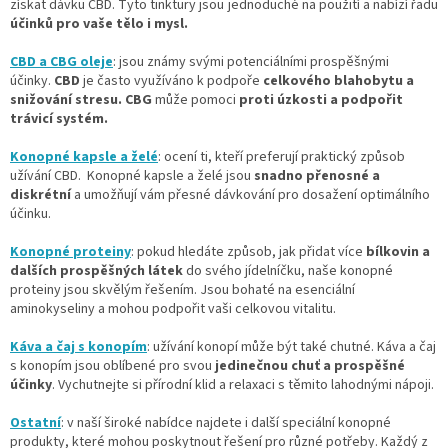
získat dávku CBD. Tyto tinktury jsou jednoduché na použití a nabízí řadu
účinků pro vaše tělo i mysl.
CBD a CBG oleje
:
jsou známy svými potenciálními prospěšnými
účinky.
CBD
je často využíváno k podpoře
celkového blahobytu a
snižování stresu.
CBG
může pomoci
proti úzkosti a podpořit
trávicí systém.
Konopné kapsle a želé
:
ocení ti, kteří preferují praktický způsob
užívání CBD. Konopné kapsle a želé jsou
snadno přenosné a
diskrétní
a umožňují vám přesné dávkování pro dosažení optimálního
účinku.
Konopné proteiny
: pokud hledáte způsob, jak přidat více
bílkovin a
dalších prospěšných látek
do svého jídelníčku, naše konopné
proteiny jsou skvělým řešením. Jsou bohaté na esenciální
aminokyseliny a mohou podpořit vaši celkovou vitalitu.
Káva a čaj s konopím
: užívání konopí může být také chutné. Káva a čaj
s konopím jsou oblíbené pro svou
jedinečnou chuť a prospěšné
účinky
. Vychutnejte si přírodní klid a relaxaci s těmito lahodnými nápoji.
Ostatní
: v naší široké nabídce najdete i další speciální konopné
produkty, které mohou poskytnout řešení pro různé potřeby. Každý z