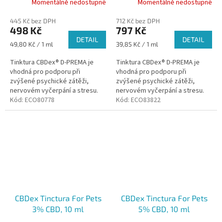
Momentálně nedostupné
Momentálně nedostupné
445 Kč bez DPH
712 Kč bez DPH
498 Kč
797 Kč
DETAIL
DETAIL
Měrná
Měrná
49,80 Kč / 1 ml
39,85 Kč / 1 ml
cena:
cena:
Tinktura CBDex® D-PREMA je
Tinktura CBDex® D-PREMA je
vhodná pro podporu při
vhodná pro podporu při
zvýšené psychické zátěži,
zvýšené psychické zátěži,
nervovém vyčerpání a stresu.
nervovém vyčerpání a stresu.
Kód:
ECO80778
Kód:
ECO83822
CBDex Tinctura For Pets
CBDex Tinctura For Pets
3% CBD, 10 ml
5% CBD, 10 ml