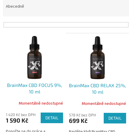
z
e
Abecedně
n
í
p
r
V
o
ý
d
p
u
i
k
s
t
p
ů
r
o
BrainMax CBD FOCUS 9%,
BrainMax CBD RELAX 25%,
d
10 ml
10 ml
u
k
Momentálně nedostupné
Momentálně nedostupné
t
ů
1 420 Kč bez DPH
578 Kč bez DPH
DETAIL
DETAIL
1 590 Kč
699 Kč
Ponořte se do práce a
Najděte klid! BrainMax CBD