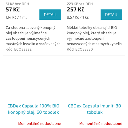
51 Kč bez DPH
229 Kč bez DPH
57 Kč
257 Kč
DETAIL
DETAIL
Měrná
Měrná
1,14 Kč / 1 ml
8,57 Kč / 1 ks
cena:
cena:
Za studena lisovaný konopný
Měkké tobolky obsahující BIO
olej obsahuje výjimečné
konopný olej, který obsahuje
zastoupení nenasycených
výjimečné zastoupení
mastných kyselin označovaných
nenasycených mastných kyselin
jako OMEGA 3 a OMEGA 6.
Kód:
ECO83832
označovaných jako OMEGA 3, 6
Kód:
ECO83830
a 9.
CBDex Capsula 100% BIO
CBDex Capsula Imunit, 30
konopný olej, 60 tobolek
tobolek
Momentálně nedostupné
Momentálně nedostupné