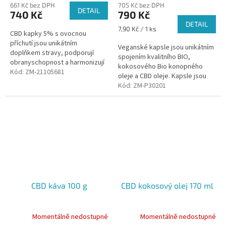
661 Kč bez DPH
705 Kč bez DPH
produktu
DETAIL
740 Kč
790 Kč
je
DETAIL
5,0
Měrná
7,90 Kč / 1 ks
CBD kapky 5% s ovocnou
z
cena:
příchutí jsou unikátním
5
Veganské kapsle jsou unikátním
doplňkem stravy, podporují
hvězdiček.
spojením kvalitního BIO,
obranyschopnost a harmonizují
kokosového Bio konopného
přirozené procesy těla. Olej je
Kód:
ZM-21105681
oleje a CBD oleje. Kapsle jsou
fullspektrum a obsahuje 475 mg
fullspektrum a obsahují 1000 mg
Kód:
ZM-P30201
CBD....
CBD.
CBD káva 100 g
CBD kokosový olej 170 ml
Momentálně nedostupné
Momentálně nedostupné