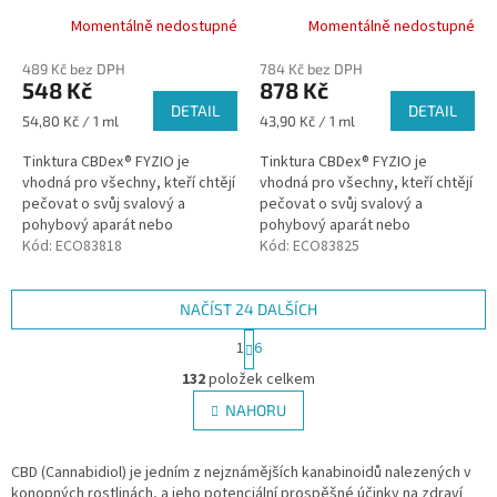
Momentálně nedostupné
Momentálně nedostupné
489 Kč bez DPH
784 Kč bez DPH
548 Kč
878 Kč
DETAIL
DETAIL
Měrná
Měrná
54,80 Kč / 1 ml
43,90 Kč / 1 ml
cena:
cena:
Tinktura CBDex® FYZIO je
Tinktura CBDex® FYZIO je
vhodná pro všechny, kteří chtějí
vhodná pro všechny, kteří chtějí
pečovat o svůj svalový a
pečovat o svůj svalový a
pohybový aparát nebo
pohybový aparát nebo
oběhovou soustavu.
Kód:
ECO83818
oběhovou soustavu.
Kód:
ECO83825
NAČÍST 24 DALŠÍCH
S
1
6
t
O
r
132
položek celkem
v
á
l
NAHORU
n
á
k
d
o
v
CBD (Cannabidiol) je jedním z nejznámějších kanabinoidů nalezených v
a
á
konopných rostlinách, a jeho potenciální prospěšné účinky na zdraví
c