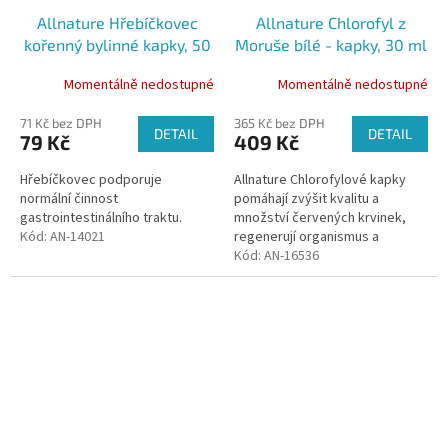
Allnature Hřebíčkovec
Allnature Chlorofyl z
kořenný bylinné kapky, 50
Moruše bílé - kapky, 30 ml
ml
Momentálně nedostupné
Momentálně nedostupné
71 Kč bez DPH
365 Kč bez DPH
DETAIL
DETAIL
79 Kč
409 Kč
Hřebíčkovec podporuje
Allnature Chlorofylové kapky
normální činnost
pomáhají zvýšit kvalitu a
gastrointestinálního traktu.
množství červených krvinek,
Kód:
AN-14021
regenerují organismus a
zpomalují proces stárnutí.
Kód:
AN-16536