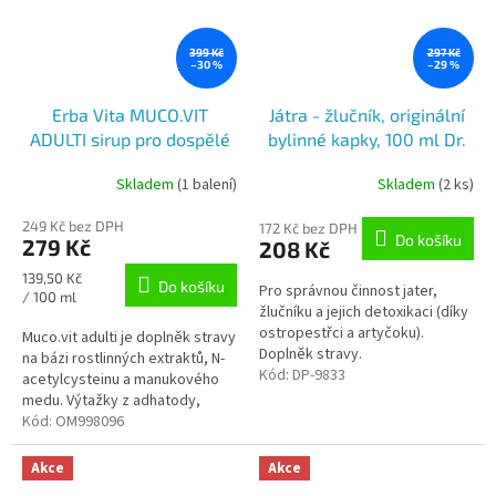
399 Kč
297 Kč
–30 %
–29 %
Erba Vita MUCO.VIT
Játra - žlučník, originální
ADULTI sirup pro dospělé
bylinné kapky, 100 ml Dr.
na dýchací cesty, kašel,
Popov
Skladem
(1 balení)
Skladem
(2 ks)
200ml
249 Kč bez DPH
172 Kč bez DPH
Do košíku
279 Kč
208 Kč
Měrná
139,50 Kč
Do košíku
Pro správnou činnost jater,
cena:
/ 100 ml
žlučníku a jejich detoxikaci (díky
ostropestřci a artyčoku).
Muco.vit adulti je doplněk stravy
Doplněk stravy.
na bázi rostlinných extraktů, N-
Kód:
DP-9833
acetylcysteinu a manukového
medu. Výtažky z adhatody,
islandského lišejníku, břečťanu
Kód:
OM998096
a tymiánu podporují...
Akce
Akce