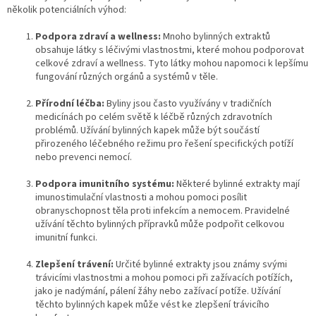
á
několik potenciálních výhod:
c
n
í
í
Podpora zdraví a wellness:
p
Mnoho bylinných extraktů
obsahuje látky s léčivými vlastnostmi, které mohou podporovat
r
celkové zdraví a wellness. Tyto látky mohou napomoci k lepšímu
v
fungování různých orgánů a systémů v těle.
k
y
Přírodní léčba:
Byliny jsou často využívány v tradičních
v
medicínách po celém světě k léčbě různých zdravotních
ý
problémů. Užívání bylinných kapek může být součástí
p
přirozeného léčebného režimu pro řešení specifických potíží
i
nebo prevenci nemocí.
s
u
Podpora imunitního systému:
Některé bylinné extrakty mají
imunostimulační vlastnosti a mohou pomoci posílit
obranyschopnost těla proti infekcím a nemocem. Pravidelné
užívání těchto bylinných přípravků může podpořit celkovou
imunitní funkci.
Zlepšení trávení:
Určité bylinné extrakty jsou známy svými
trávicími vlastnostmi a mohou pomoci při zažívacích potížích,
jako je nadýmání, pálení žáhy nebo zažívací potíže. Užívání
těchto bylinných kapek může vést ke zlepšení trávicího