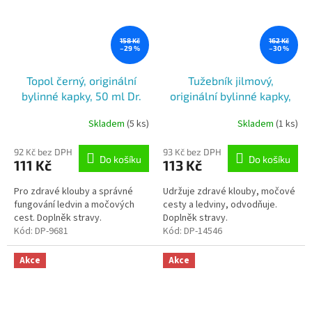
158 Kč
162 Kč
–29 %
–30 %
Topol černý, originální
Tužebník jilmový,
bylinné kapky, 50 ml Dr.
originální bylinné kapky,
Popov
50 ml Dr. Popov
Skladem
(5 ks)
Skladem
(1 ks)
92 Kč bez DPH
93 Kč bez DPH
Do košíku
Do košíku
111 Kč
113 Kč
Pro zdravé klouby a správné
Udržuje zdravé klouby, močové
fungování ledvin a močových
cesty a ledviny, odvodňuje.
cest. Doplněk stravy.
Doplněk stravy.
Kód:
DP-9681
Kód:
DP-14546
Akce
Akce