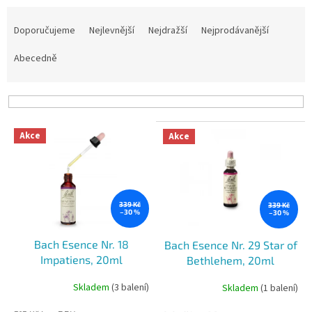
Ř
a
Doporučujeme
Nejlevnější
Nejdražší
Nejprodávanější
z
e
Abecedně
n
í
p
r
V
o
Akce
Akce
ý
d
p
u
i
k
s
t
p
339 Kč
339 Kč
ů
–30 %
–30 %
r
o
Bach Esence Nr. 18
Bach Esence Nr. 29 Star of
d
Impatiens, 20ml
Bethlehem, 20ml
u
k
Skladem
(3 balení)
Skladem
(1 balení)
t
ů