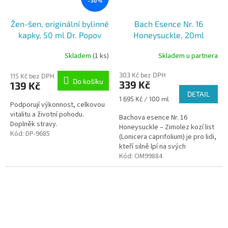
–30 %
Žen-šen, originální bylinné
Bach Esence Nr. 16
kapky, 50 ml Dr. Popov
Honeysuckle, 20ml
Skladem
(1 ks)
Skladem u partnera
303 Kč bez DPH
115 Kč bez DPH
Do košíku
339 Kč
139 Kč
DETAIL
Měrná
1 695 Kč / 100 ml
Podporují výkonnost, celkovou
cena:
vitalitu a životní pohodu.
Bachova esence Nr. 16
Doplněk stravy.
Honeysuckle – Zimolez kozí list
Kód:
DP-9685
(Lonicera caprifolium) je pro lidi,
kteří silně lpí na svých
vzpomínkách z minulosti.
Kód:
OM99884