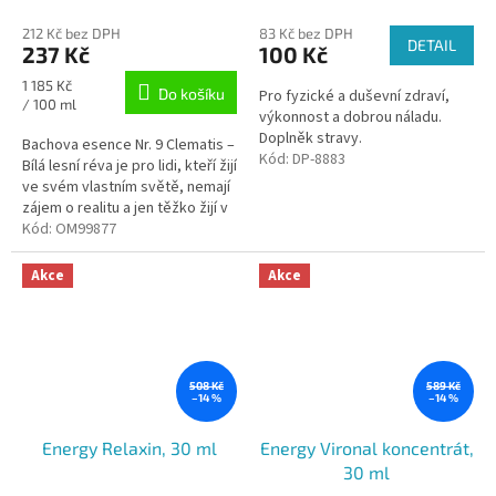
212 Kč bez DPH
83 Kč bez DPH
DETAIL
237 Kč
100 Kč
Měrná
1 185 Kč
Do košíku
Pro fyzické a duševní zdraví,
cena:
/ 100 ml
výkonnost a dobrou náladu.
Doplněk stravy.
Bachova esence Nr. 9 Clematis –
Kód:
DP-8883
Bílá lesní réva je pro lidi, kteří žijí
ve svém vlastním světě, nemají
zájem o realitu a jen těžko žijí v
přítomnosti.
Kód:
OM99877
Akce
Akce
508 Kč
589 Kč
–14 %
–14 %
Energy Relaxin, 30 ml
Energy Vironal koncentrát,
30 ml