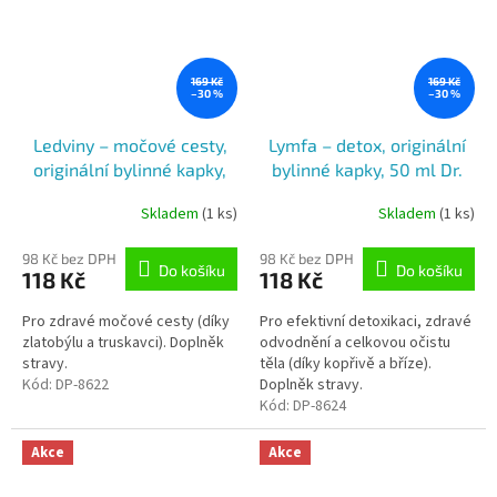
169 Kč
169 Kč
–30 %
–30 %
Ledviny – močové cesty,
Lymfa – detox, originální
originální bylinné kapky,
bylinné kapky, 50 ml Dr.
50 ml Dr. Popov
Popov
Skladem
(1 ks)
Skladem
(1 ks)
98 Kč bez DPH
98 Kč bez DPH
Do košíku
Do košíku
118 Kč
118 Kč
Pro zdravé močové cesty (díky
Pro efektivní detoxikaci, zdravé
zlatobýlu a truskavci). Doplněk
odvodnění a celkovou očistu
stravy.
těla (díky kopřivě a bříze).
Kód:
DP-8622
Doplněk stravy.
Kód:
DP-8624
Akce
Akce