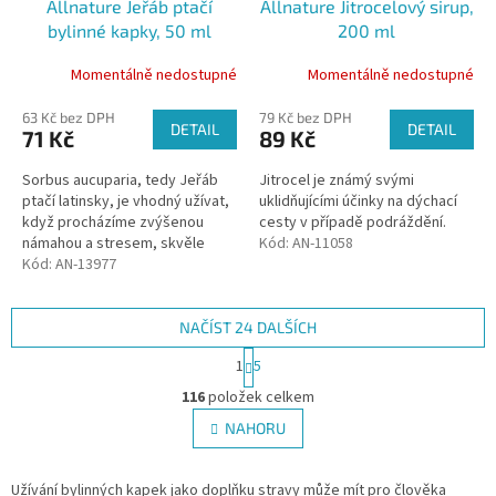
Allnature Jeřáb ptačí
Allnature Jitrocelový sirup,
bylinné kapky, 50 ml
200 ml
Momentálně nedostupné
Momentálně nedostupné
63 Kč bez DPH
79 Kč bez DPH
DETAIL
DETAIL
71 Kč
89 Kč
Sorbus aucuparia, tedy Jeřáb
Jitrocel je známý svými
ptačí latinsky, je vhodný užívat,
uklidňujícími účinky na dýchací
když procházíme zvýšenou
cesty v případě podráždění.
námahou a stresem, skvěle
Kód:
AN-11058
působí na celkové osvěžení
Kód:
AN-13977
těla.
NAČÍST 24 DALŠÍCH
S
1
5
t
O
r
116
položek celkem
v
á
l
NAHORU
n
á
k
d
o
v
Užívání bylinných kapek jako doplňku stravy může mít pro člověka
a