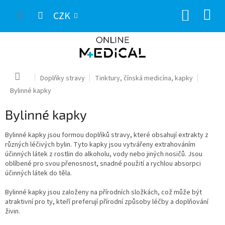
Přejít
NÁKUP
na
CZK
obsah
KOŠÍK
Domů
Doplňky stravy
Tinktury, čínská medicína, kapky
Bylinné kapky
Bylinné kapky
Bylinné kapky jsou formou doplňků stravy, které obsahují extrakty z
různých léčivých bylin. Tyto kapky jsou vytvářeny extrahováním
účinných látek z rostlin do alkoholu, vody nebo jiných nosičů. Jsou
oblíbené pro svou přenosnost, snadné použití a rychlou absorpci
účinných látek do těla.
Bylinné kapky jsou založeny na přírodních složkách, což může být
atraktivní pro ty, kteří preferují přírodní způsoby léčby a doplňování
živin.