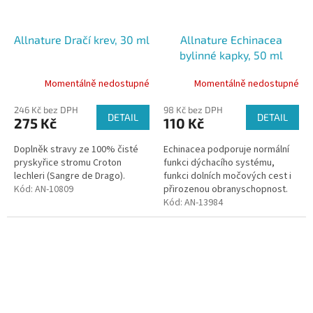
Allnature Dračí krev, 30 ml
Allnature Echinacea
bylinné kapky, 50 ml
Momentálně nedostupné
Momentálně nedostupné
246 Kč bez DPH
98 Kč bez DPH
DETAIL
DETAIL
275 Kč
110 Kč
Doplněk stravy ze 100% čisté
Echinacea podporuje normální
pryskyřice stromu Croton
funkci dýchacího systému,
lechleri (Sangre de Drago).
funkci dolních močových cest i
Kód:
AN-10809
přirozenou obranyschopnost.
Kód:
AN-13984