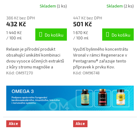
Skladem
(1 ks)
Skladem
(2 ks)
386 Kč bez DPH
447 Kč bez DPH
432 Kč
501 Kč
Měrná
Měrná
1 440 Kč
1 670 Kč
Do košíku
Do košíku
cena:
cena:
/ 100 ml
/ 100 ml
Relaxin je přírodní produkt
Využití bylinného koncentrátu
obsahující unikátní kombinaci
Vironal v rámci Regenerace v
dvou vysoce účinných extraktů
Pentagramu® zařazuje tento
z kůry stromu magnólie a
přípravek k prvku Kov.
kořene kudzu se širokým
Kód:
OM97270
Kód:
OM96748
spektrem účinků. V tradiční
čínské a...
Akce
Akce