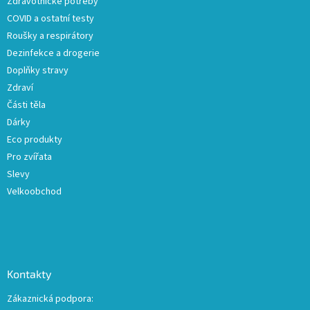
Zdravotnické potřeby
í
COVID a ostatní testy
Roušky a respirátory
Dezinfekce a drogerie
Doplňky stravy
Zdraví
Části těla
Dárky
Eco produkty
Pro zvířata
Slevy
Velkoobchod
Kontakty
Zákaznická podpora: