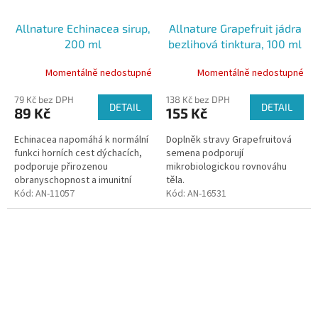
Allnature Echinacea sirup,
Allnature Grapefruit jádra
200 ml
bezlihová tinktura, 100 ml
Momentálně nedostupné
Momentálně nedostupné
79 Kč bez DPH
138 Kč bez DPH
DETAIL
DETAIL
89 Kč
155 Kč
Echinacea napomáhá k normální
Doplněk stravy Grapefruitová
funkci horních cest dýchacích,
semena podporují
podporuje přirozenou
mikrobiologickou rovnováhu
obranyschopnost a imunitní
těla.
systém.
Kód:
AN-11057
Kód:
AN-16531