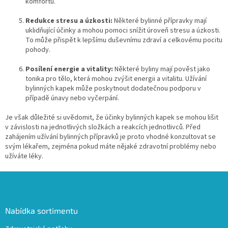
komfortu.
Redukce stresu a úzkosti:
Některé bylinné přípravky mají
uklidňující účinky a mohou pomoci snížit úroveň stresu a úzkosti.
To může přispět k lepšímu duševnímu zdraví a celkovému pocitu
pohody.
Posílení energie a vitality:
Některé byliny mají pověst jako
tonika pro tělo, která mohou zvýšit energii a vitalitu. Užívání
bylinných kapek může poskytnout dodatečnou podporu v
případě únavy nebo vyčerpání.
Je však důležité si uvědomit, že účinky bylinných kapek se mohou lišit
v závislosti na jednotlivých složkách a reakcích jednotlivců. Před
zahájením užívání bylinných přípravků je proto vhodné konzultovat se
svým lékařem, zejména pokud máte nějaké zdravotní problémy nebo
užíváte léky.
Z
á
p
a
Nabídka sortimentu
t