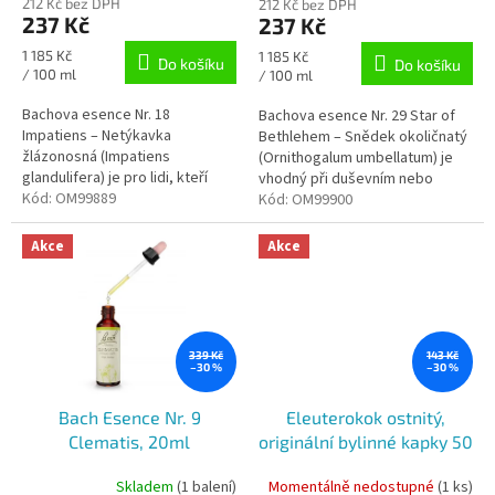
212 Kč bez DPH
212 Kč bez DPH
237 Kč
237 Kč
Měrná
1 185 Kč
Měrná
1 185 Kč
Do košíku
Do košíku
cena:
/ 100 ml
cena:
/ 100 ml
Bachova esence Nr. 18
Bachova esence Nr. 29 Star of
Impatiens – Netýkavka
Bethlehem – Snědek okoličnatý
žlázonosná (Impatiens
(Ornithogalum umbellatum) je
glandulifera) je pro lidi, kteří
vhodný při duševním nebo
jsou snadno podráždění.
Kód:
OM99889
fyzickém traumatu, které vzniká
Kód:
OM99900
následkem nehod, neblahé...
Akce
Akce
339 Kč
143 Kč
–30 %
–30 %
Bach Esence Nr. 9
Eleuterokok ostnitý,
Clematis, 20ml
originální bylinné kapky 50
ml Dr. Popov
Skladem
(1 balení)
Momentálně nedostupné
(1 ks)