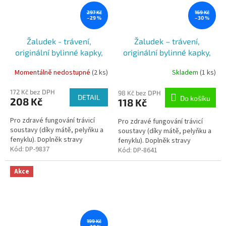
297 Kč
169 Kč
–29 %
–30 %
Žaludek - trávení,
Žaludek – trávení,
originální bylinné kapky,
originální bylinné kapky,
100 ml Dr. Popov
50 ml Dr. Popov
Momentálně nedostupné
(2 ks)
Skladem
(1 ks)
172 Kč bez DPH
98 Kč bez DPH
DETAIL
Do košíku
208 Kč
118 Kč
Pro zdravé fungování trávicí
Pro zdravé fungování trávicí
soustavy (díky mátě, pelyňku a
soustavy (díky mátě, pelyňku a
fenyklu). Doplněk stravy
fenyklu). Doplněk stravy
Kód:
DP-9837
Kód:
DP-8641
Akce
199 Kč