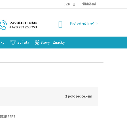
KARIERA
CZK
Přihlášení
NÁKUPNÍ
Prázdný košík
KOŠÍK
bky
Zvířata
Slevy
Značky
2
položek celkem
553B99F7