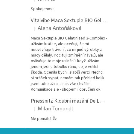
Hodnocení produktu je 5 z 5 hvězdiček.
Spokojenost
Vitalvibe Maca Sextuple BIO Gelatinized 3-Complex, 60 kapslí
Alena Antoňáková
|
Hodnocení produktu je 5 z 5 hvězdiček.
Maca Sextuple BIO Gelatinized 3-Complex -
užívám krátce, ale oceňuji, že mi
neovlivňuje trávení, co mi jiné výrobky z
macy dělaly. Pociťuji zmírnění návalů, ale
ovlivňuje to moje usínání i když užívám
jenom jednu tobolku ráno, co je veliká
škoda. Ocenila bych i slabší verzi. Nechci
si prášek sypat, nemám tak přehled kolik
jsem toho užila. Jinak vše chválím.
Komunikace s e - shopem i doručení ok.
Priessnitz Kloubní mazání De Luxe, 200ml
Milan Tomandl
|
Hodnocení produktu je 5 z 5 hvězdiček.
Mě pomáhá 👍
Z