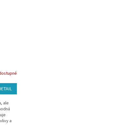
dostupné
DETAIL
, ale
vhodná
uje
vlivy a