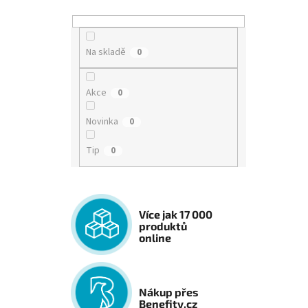
Na skladě
0
Akce
0
Novinka
0
Tip
0
Více jak 17 000
produktů
online
Nákup přes
Benefity.cz