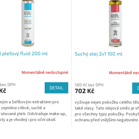
cí pleťový fluid 200 ml
Suchý olej 2v1 100 ml
Momentálně nedostupné
Momentálně ne
 bez DPH
580 Kč bez DPH
DETAIL
Kč
702 Kč
ným a šeříkovým extraktem pro
vyživuje nejen pokožku celého těla
í zejména citlivé, suché a
také vlasy. Tato olejová směs je 
atované pleti. Odstraňuje make-up,
pro všechny typy pokožky. Poskyt
ty a je vhodný i pro oční okolí.
ochranu před vnějšími negativními 
udržuje hydrataci.
O