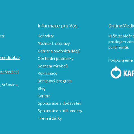
Informace pro Vás
OnlineMedic
ra:
Kontakty
Naše společno
prodejem zdr
Možnosti dopravy
sortimentu.
Ochrana osobních údajů
emedical.cz
Obchodní podmínky
Podporujeme:
Seznam výrobců
ineMedical
Reklamace
Bonusový program
 Vršovice,
Blog
Kariera
Spolupráce s dodavateli
Spolupráce s influencery
Firemní dárky