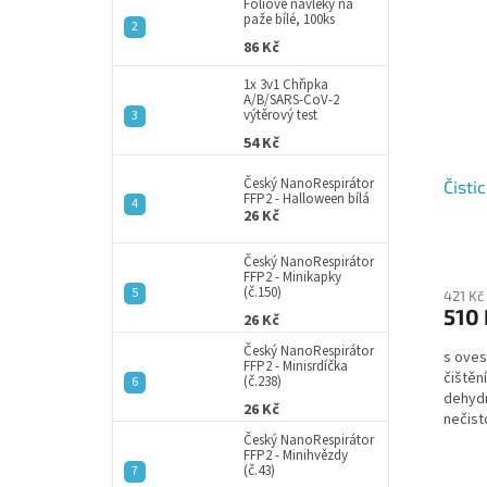
p
a
Fóliové návleky na
paže bílé, 100ks
i
r
n
s
o
86 Kč
e
p
d
l
1x 3v1 Chřipka
r
u
A/B/SARS-CoV-2
výtěrový test
o
k
d
t
54 Kč
u
ů
Český NanoRespirátor
Čisti
k
FFP2 - Halloween bílá
t
26 Kč
ů
Český NanoRespirátor
FFP2 - Minikapky
(č.150)
421 Kč
510 
26 Kč
Český NanoRespirátor
s oves
FFP2 - Minisrdíčka
čištěn
(č.238)
dehydr
26 Kč
nečisto
Český NanoRespirátor
FFP2 - Minihvězdy
(č.43)