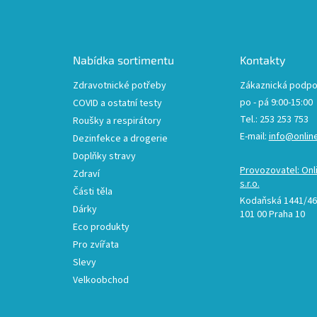
á
p
a
t
Nabídka sortimentu
Kontakty
í
Zdravotnické potřeby
Zákaznická podpo
po - pá 9:00-15:00
COVID a ostatní testy
Tel.: 253 253 753
Roušky a respirátory
E-mail:
info@onlin
Dezinfekce a drogerie
Doplňky stravy
Provozovatel: Onl
Zdraví
s.r.o.
Části těla
Kodaňská 1441/46,
Dárky
101 00 Praha 10
Eco produkty
Pro zvířata
Slevy
Velkoobchod