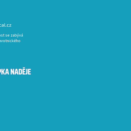
al.cz
st se zabývá
avotnického