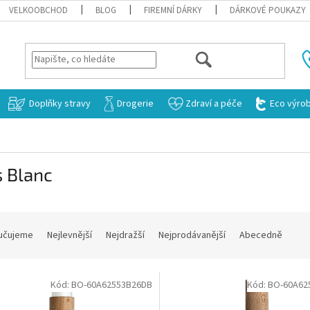
VELKOOBCHOD
BLOG
FIREMNÍ DÁRKY
DÁRKOVÉ POUKAZY
HLEDAT
Doplňky stravy
Drogerie
Zdraví a péče
Eco výro
s Blanc
učujeme
Nejlevnější
Nejdražší
Nejprodávanější
Abecedně
Kód:
BO-60A62553B26DB
Kód:
BO-60A62