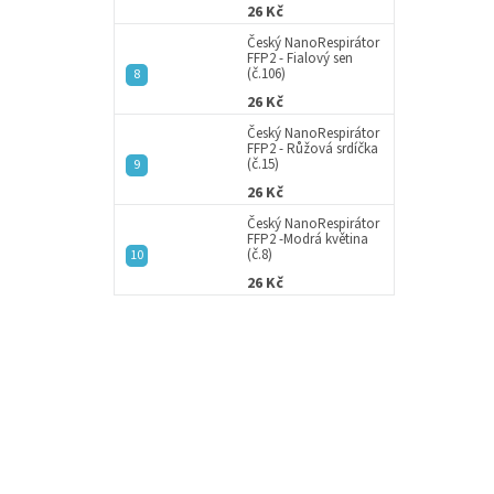
26 Kč
Český NanoRespirátor
FFP2 - Fialový sen
(č.106)
26 Kč
Český NanoRespirátor
FFP2 - Růžová srdíčka
(č.15)
26 Kč
Český NanoRespirátor
FFP2 -Modrá květina
(č.8)
26 Kč