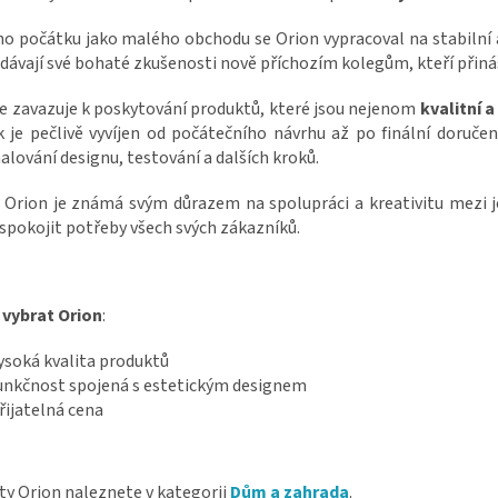
ho počátku jako malého obchodu se Orion vypracoval na stabilní 
dávají své bohaté zkušenosti nově příchozím kolegům, kteří přináš
e zavazuje k poskytování produktů, které jsou nejenom
kvalitní a
 je pečlivě vyvíjen od počátečního návrhu až po finální doručen
lování designu, testování a dalších kroků.
 Orion je známá svým důrazem na spolupráci a kreativitu mezi 
spokojit potřeby všech svých zákazníků.
 vybrat Orion
:
ysoká kvalita produktů
unkčnost spojená s estetickým designem
řijatelná cena
y Orion naleznete v kategorii
Dům a zahrada
.