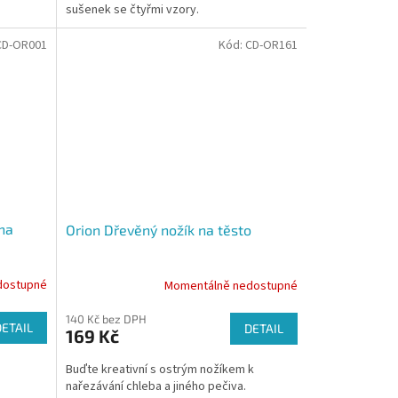
sušenek se čtyřmi vzory.
CD-OR001
Kód:
CD-OR161
na
Orion Dřevěný nožík na těsto
dostupné
Momentálně nedostupné
140 Kč bez DPH
DETAIL
DETAIL
169 Kč
Buďte kreativní s ostrým nožíkem k
nařezávání chleba a jiného pečiva.