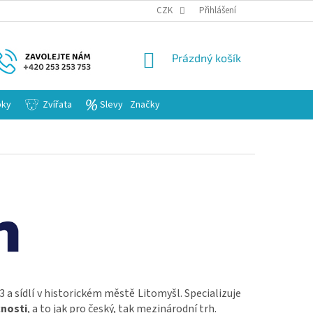
KARIERA
CZK
Přihlášení
NÁKUPNÍ
Prázdný košík
KOŠÍK
bky
Zvířata
Slevy
Značky
3 a sídlí v historickém městě Litomyšl. Specializuje
nosti
, a to jak pro český, tak mezinárodní trh.