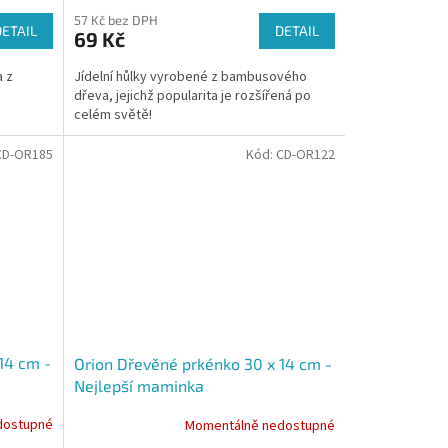
57 Kč bez DPH
DETAIL
DETAIL
69 Kč
a z
Jídelní hůlky vyrobené z bambusového
dřeva, jejichž popularita je rozšířená po
celém světě!
CD-OR185
Kód:
CD-OR122
14 cm -
Orion Dřevěné prkénko 30 x 14 cm -
Nejlepší maminka
dostupné
Momentálně nedostupné