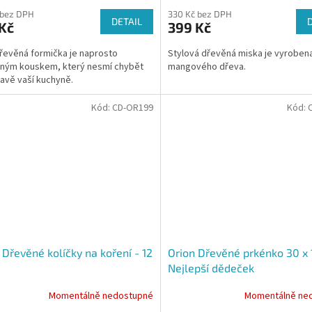
 bez DPH
330 Kč bez DPH
DETAIL
Kč
399 Kč
řevěná formička je naprosto
Stylová dřevěná miska je vyroben
ným kouskem, který nesmí chybět
mangového dřeva.
avě vaší kuchyně.
Kód:
CD-OR199
Kód:
 Dřevěné kolíčky na koření - 12
Orion Dřevěné prkénko 30 x 
Nejlepší dědeček
Momentálně nedostupné
Momentálně ne