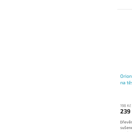
Orion
na tě
198 Kč
239
Dřevěn
sušene