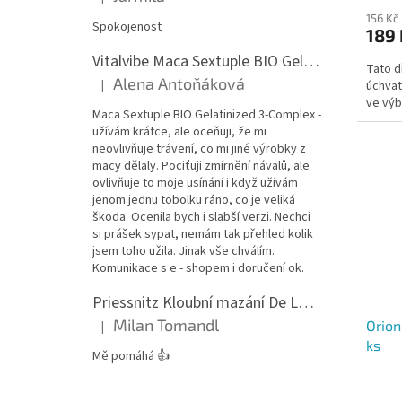
Hodnocení produktu je 5 z 5 hvězdiček.
156 Kč
Spokojenost
189 
Vitalvibe Maca Sextuple BIO Gelatinized 3-Complex, 60 kapslí
Tato d
Alena Antoňáková
|
úchvat
Hodnocení produktu je 5 z 5 hvězdiček.
ve výb
Maca Sextuple BIO Gelatinized 3-Complex -
užívám krátce, ale oceňuji, že mi
neovlivňuje trávení, co mi jiné výrobky z
macy dělaly. Pociťuji zmírnění návalů, ale
ovlivňuje to moje usínání i když užívám
jenom jednu tobolku ráno, co je veliká
škoda. Ocenila bych i slabší verzi. Nechci
si prášek sypat, nemám tak přehled kolik
jsem toho užila. Jinak vše chválím.
Komunikace s e - shopem i doručení ok.
Priessnitz Kloubní mazání De Luxe, 200ml
Milan Tomandl
Orion
|
Hodnocení produktu je 5 z 5 hvězdiček.
ks
Mě pomáhá 👍