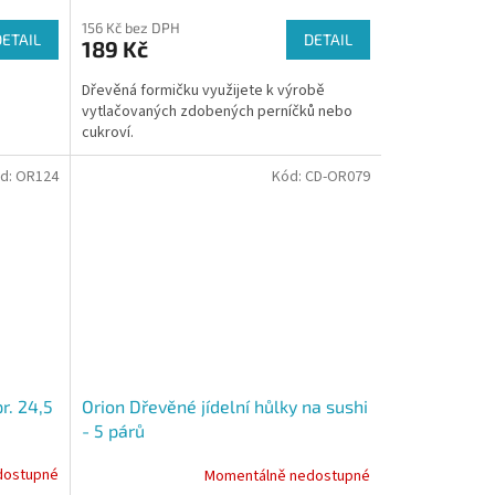
156 Kč bez DPH
DETAIL
DETAIL
189 Kč
Dřevěná formičku využijete k výrobě
vytlačovaných zdobených perníčků nebo
cukroví.
d:
OR124
Kód:
CD-OR079
r. 24,5
Orion Dřevěné jídelní hůlky na sushi
- 5 párů
dostupné
Momentálně nedostupné