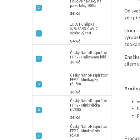
a
Fóliové návleky na
paže bílé, 100ks
n
Od své
86 Kč
e
zde pře
l
1x 3v1 Chřipka
A/B/SARS-CoV-2
Orion s
výtěrový test
výrobek
54 Kč
zdokona
Český NanoRespirátor
Značka
FFP2 - Halloween bílá
26 Kč
cílem u
Český NanoRespirátor
FFP2 - Minikapky
(č.150)
Proč si
26 Kč
v
Český NanoRespirátor
FFP2 - Minisrdíčka
f
(č.238)
p
26 Kč
Český NanoRespirátor
FFP2 - Minihvězdy
(č.43)
Produkt