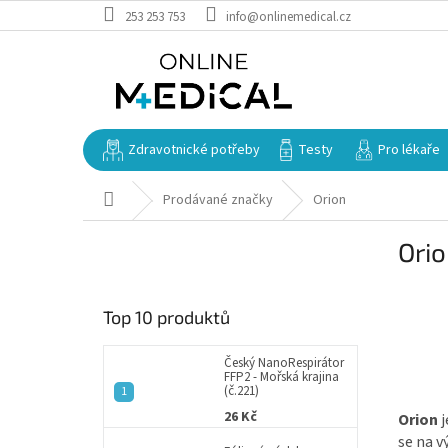
Přejít
253 253 753
info@onlinemedical.cz
na
obsah
Zdravotnické potřeby
Testy
Pro lékaře
Domů
Prodávané značky
Orion
P
Ori
o
s
t
Top 10 produktů
r
a
n
Český NanoRespirátor
FFP2 - Mořská krajina
n
(č.221)
í
26 Kč
Orion
j
p
se na v