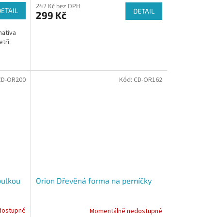
247 Kč bez DPH
DETAIL
DETAIL
299 Kč
nativa
etří
CD-OR200
Kód:
CD-OR162
bulkou
Orion Dřevěná forma na perníčky
dostupné
Momentálně nedostupné