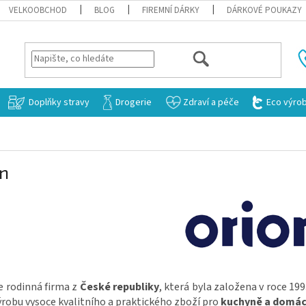
VELKOOBCHOD
BLOG
FIREMNÍ DÁRKY
DÁRKOVÉ POUKAZY
HLEDAT
Doplňky stravy
Drogerie
Zdraví a péče
Eco výro
on
e rodinná firma z
České republiky
, která byla založena v roce 199
ýrobu vysoce kvalitního a praktického zboží pro
kuchyně a domác