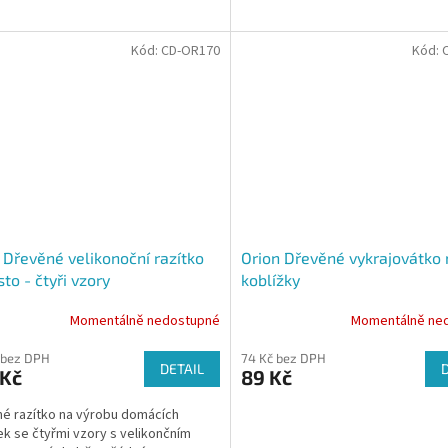
Kód:
CD-OR170
Kód:
 Dřevěné velikonoční razítko
Orion Dřevěné vykrajovátko 
sto - čtyři vzory
koblížky
Momentálně nedostupné
Momentálně ne
 bez DPH
74 Kč bez DPH
DETAIL
 Kč
89 Kč
é razítko na výrobu domácích
k se čtyřmi vzory s velikončním