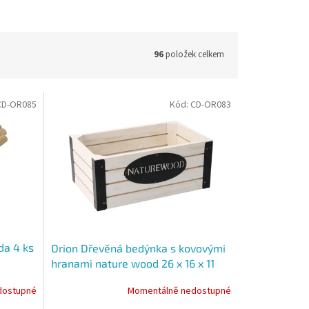
96
položek celkem
CD-OR085
Kód:
CD-OR083
da 4 ks
Orion Dřevěná bedýnka s kovovými
hranami nature wood 26 x 16 x 11
cm
dostupné
Momentálně nedostupné