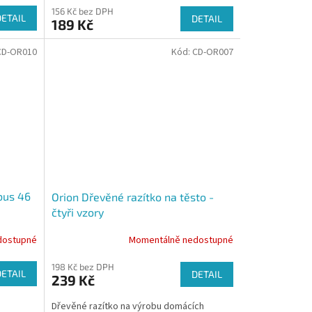
156 Kč bez DPH
DETAIL
DETAIL
189 Kč
CD-OR010
Kód:
CD-OR007
bus 46
Orion Dřevěné razítko na těsto -
čtyři vzory
dostupné
Momentálně nedostupné
198 Kč bez DPH
DETAIL
DETAIL
239 Kč
Dřevěné razítko na výrobu domácích