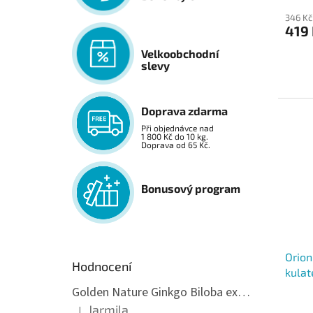
346 Kč
419
Velkoobchodní
slevy
Doprava zdarma
Při objednávce nad
1 800 Kč do 10 kg.
Doprava od 65 Kč.
Bonusový program
Orion
Hodnocení
kulat
Golden Nature Ginkgo Biloba extrakt 50:1 60mg, 100 kapslí
Jarmila
|