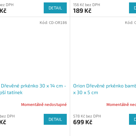
bez DPH
156 Kč bez DPH
DETAIL
 Kč
189 Kč
Kód:
CD-OR186
Kód:
 Dřevěné prkénko 30 x 14 cm -
Orion Dřevěné prkénko bam
pší tatínek
x 30 x 5 cm
Momentálně nedostupné
Momentálně ne
 bez DPH
578 Kč bez DPH
DETAIL
Kč
699 Kč