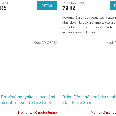
 bez DPH
65 Kč bez DPH
DETAIL
 Kč
79 Kč
kologická a znovu použitelná alter
klasických brček a slámek, která š
přírodu od odpadu z plastových
jednorázových brček.
Kód:
CD-OR082
Kód:
 Dřevěná bedýnka s kovovými
Orion Dřevěná bedýnka s ta
mi nature wood 31 x 21 x 13
20 x 14,5 x 8 cm
Momentálně nedostupné
Momentálně ne