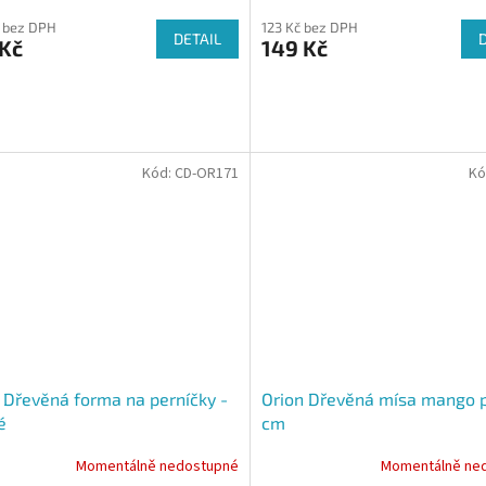
 bez DPH
123 Kč bez DPH
DETAIL
 Kč
149 Kč
Kód:
CD-OR171
Kó
 Dřevěná forma na perníčky -
Orion Dřevěná mísa mango p
é
cm
Momentálně nedostupné
Momentálně ne