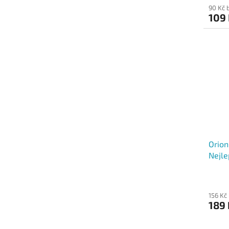
90 Kč 
109
Orion
Nejle
156 Kč
189 