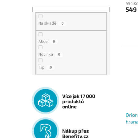
454 Kč
549
Na skladě
0
Akce
0
Novinka
0
Tip
0
Více jak 17 000
produktů
online
Orion
hrana
cm
Nákup přes
Benefity.cz