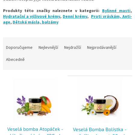
Produkty této značky naleznete v kategorii:
Bylinné masti
,
Hydratační a výživové krémy
,
Denní krémy
,
Proti vráskám, Anti-
age
,
Dětská másla, balzámy
Ř
a
Doporučujeme
Nejlevnější
Nejdražší
Nejprodávanější
z
e
Abecedně
n
í
V
p
ý
r
p
o
i
d
s
u
p
k
r
t
o
ů
Veselá bomba Atopáček -
Veselá Bomba Bolístka -
d