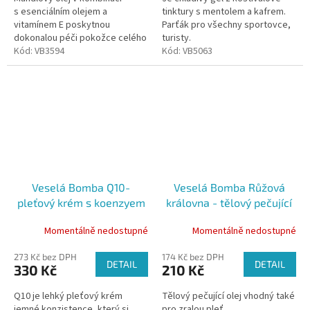
s esenciálním olejem a
tinktury s mentolem a kafrem.
vitamínem E poskytnou
Parťák pro všechny sportovce,
dokonalou péči pokožce celého
turisty.
těla, zvláční ji a vyživí. Ideální
Kód:
VB3594
Kód:
VB5063
volba pro zralou a...
Veselá Bomba Q10-
Veselá Bomba Růžová
pleťový krém s koenzyem
královna - tělový pečující
Q10 (50ml)
olej 50 ml
Momentálně nedostupné
Momentálně nedostupné
273 Kč bez DPH
174 Kč bez DPH
DETAIL
DETAIL
330 Kč
210 Kč
Q10 je lehký pleťový krém
Tělový pečující olej vhodný také
jemné konzistence, který si
pro zralou pleť.