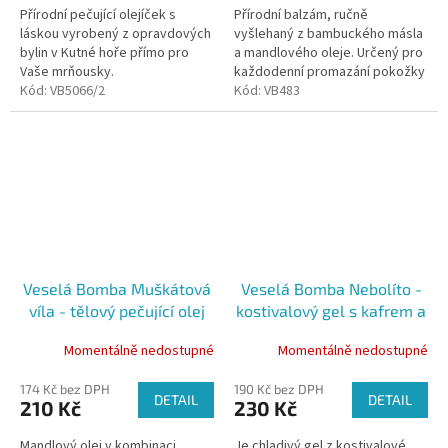
Přírodní pečující olejíček s
Přírodní balzám, ručně
láskou vyrobený z opravdových
vyšlehaný z bambuckého másla
bylin v Kutné hoře přímo pro
a mandlového oleje. Určený pro
Vaše mrňousky.
každodenní promazání pokožky
Kód:
VB5066/2
dětí i dospělých.
Kód:
VB483
Veselá Bomba Muškátová
Veselá Bomba Nebolíto -
víla - tělový pečující olej
kostivalový gel s kafrem a
50 ml
mentholem 50ml
Momentálně nedostupné
Momentálně nedostupné
174 Kč bez DPH
190 Kč bez DPH
DETAIL
DETAIL
210 Kč
230 Kč
Mandlový olej v kombinaci
Je chladivý gel z kostivalové