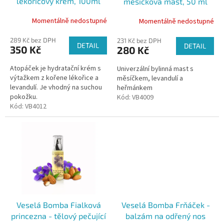
lékořicový krém, 100ml
měsíčková mast, 50 ml
u
k
Momentálně nedostupné
Momentálně nedostupné
t
ů
289 Kč bez DPH
231 Kč bez DPH
DETAIL
DETAIL
350 Kč
280 Kč
Atopáček je hydratační krém s
Univerzální bylinná mast s
výtažkem z kořene lékořice a
měsíčkem, levandulí a
levandulí. Je vhodný na suchou
heřmánkem
pokožku.
Kód:
VB4009
Kód:
VB4012
Veselá Bomba Fialková
Veselá Bomba Frňáček -
princezna - tělový pečující
balzám na odřený nos