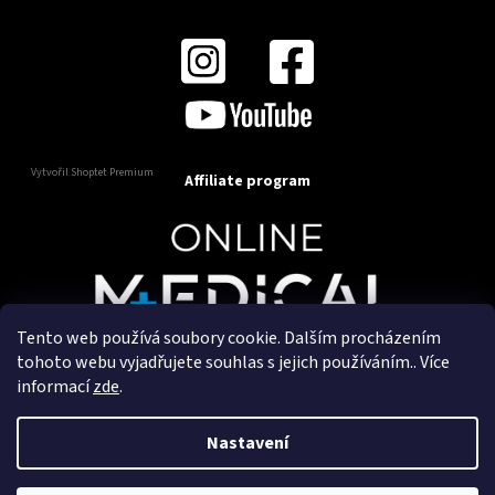
Vytvořil Shoptet Premium
Affiliate program
Tento web používá soubory cookie. Dalším procházením
Copyright 2025
OnlineMedical.cz
. Všechna práva
tohoto webu vyjadřujete souhlas s jejich používáním.. Více
vyhrazena.
informací
zde
.
Vytvořil a marketingově zajišťuje
HyperGroup.cz
Nastavení