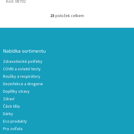
Kód:
VB702
23
položek celkem
O
v
l
Z
á
á
d
p
a
a
Nabídka sortimentu
c
t
í
Zdravotnické potřeby
í
p
COVID a ostatní testy
r
v
Roušky a respirátory
k
Dezinfekce a drogerie
y
Doplňky stravy
v
ý
Zdraví
p
Části těla
i
Dárky
s
u
Eco produkty
Pro zvířata