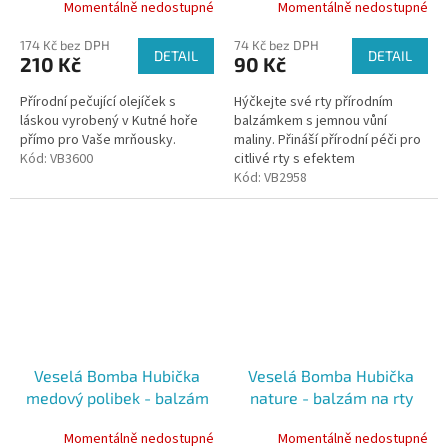
Momentálně nedostupné
Momentálně nedostupné
174 Kč bez DPH
74 Kč bez DPH
DETAIL
DETAIL
210 Kč
90 Kč
Přírodní pečující olejíček s
Hýčkejte své rty přírodním
láskou vyrobený v Kutné hoře
balzámkem s jemnou vůní
přímo pro Vaše mrňousky.
maliny. Přináší přírodní péči pro
Kód:
VB3600
citlivé rty s efektem
postupného vstřebávání pro
Kód:
VB2958
dlouhodobý účinek. Rty
hydratuje,...
Veselá Bomba Hubička
Veselá Bomba Hubička
medový polibek - balzám
nature - balzám na rty
na rty 4,5ml
4,5ml
Momentálně nedostupné
Momentálně nedostupné