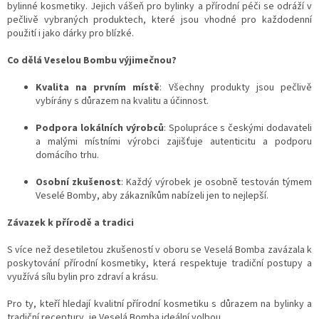
bylinné kosmetiky. Jejich vášeň pro bylinky a přírodní péči se odráží v
pečlivě vybraných produktech, které jsou vhodné pro každodenní
použití i jako dárky pro blízké.
Co dělá Veselou Bombu výjimečnou?
Kvalita na prvním místě
: Všechny produkty jsou pečlivě
vybírány s důrazem na kvalitu a účinnost.
Podpora lokálních výrobců
: Spolupráce s českými dodavateli
a malými místními výrobci zajišťuje autenticitu a podporu
domácího trhu.
Osobní zkušenost
: Každý výrobek je osobně testován týmem
Veselé Bomby, aby zákazníkům nabízeli jen to nejlepší.
Závazek k přírodě a tradici
S více než desetiletou zkušeností v oboru se Veselá Bomba zavázala k
poskytování přírodní kosmetiky, která respektuje tradiční postupy a
využívá sílu bylin pro zdraví a krásu.
Pro ty, kteří hledají kvalitní přírodní kosmetiku s důrazem na bylinky a
tradiční receptury, je Veselá Bomba ideální volbou.