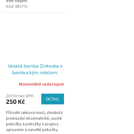
tree olejem.
Kód:
VB3771
Veselá bomba Zinkovka s
bambuckým máslem,
100ml
Momentálně nedostupné
207 Kč bez DPH
DETAIL
250 Kč
Přírodní zinková mast, vhodná k
promazání ekzematické, suché
pokožky a pokožky s projevy
opruzenin a zarudlé pokožky.