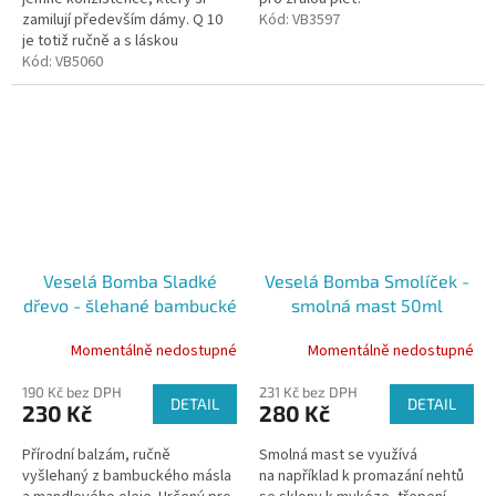
zamilují především dámy. Q 10
Kód:
VB3597
je totiž ručně a s láskou
vyšlehaný krém z
Kód:
VB5060
nejkvalitnějších olejů pro zralou
pleť. Pokud...
Veselá Bomba Sladké
Veselá Bomba Smolíček -
dřevo - šlehané bambucké
smolná mast 50ml
máslo s vanilkou a
Momentálně nedostupné
Momentálně nedostupné
santalovým dřevem 100
ml
190 Kč bez DPH
231 Kč bez DPH
DETAIL
DETAIL
230 Kč
280 Kč
Přírodní balzám, ručně
Smolná mast se využívá
vyšlehaný z bambuckého másla
na například k promazání nehtů