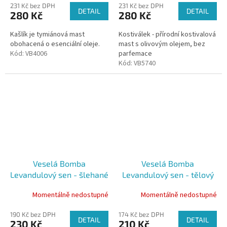
231 Kč bez DPH
231 Kč bez DPH
DETAIL
DETAIL
280 Kč
280 Kč
Kašlík je tymiánová mast
Kostiválek - přírodní kostivalová
obohacená o esenciální oleje.
mast s olivovým olejem, bez
Kód:
VB4006
parfemace
Kód:
VB5740
Veselá Bomba
Veselá Bomba
Levandulový sen - šlehané
Levandulový sen - tělový
bambucké máslo s
pečující olej 50 ml
Momentálně nedostupné
Momentálně nedostupné
levandulí, 100 ml
190 Kč bez DPH
174 Kč bez DPH
DETAIL
DETAIL
230 Kč
210 Kč