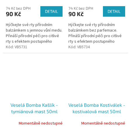
74 Kč bez DPH
74 Kč bez DPH
DETAIL
DETAIL
90 Kč
90 Kč
Hýčkejte své rty přírodním
Hýčkejte své rty přírodním
balzámkem s jemnou vůní medu.
balzámkem bez parfemace.
Přináší přírodní péči pro citlivé
Přináší přírodní péči pro citlivé
rty s efektem postupného
rty s efektem postupného
vstřebávání pro dlouhodobý
Kód:
VB5731
vstřebávání pro dlouhodobý
Kód:
VB5734
účinek. Rty hydratuje,...
účinek. Rty hydratuje,...
Veselá Bomba Kašlík -
Veselá Bomba Kostiválek -
tymiánová mast 50ml
kostivalová mast 50ml
Momentálně nedostupné
Momentálně nedostupné