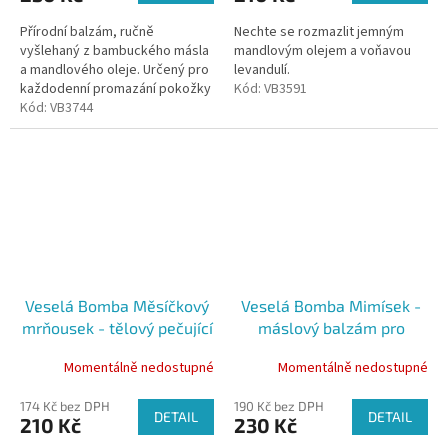
Přírodní balzám, ručně
Nechte se rozmazlit jemným
vyšlehaný z bambuckého másla
mandlovým olejem a voňavou
a mandlového oleje. Určený pro
levandulí.
každodenní promazání pokožky
Kód:
VB3591
Kód:
VB3744
Veselá Bomba Měsíčkový
Veselá Bomba Mimísek -
mrňousek - tělový pečující
máslový balzám pro
měsíčkový olej
citlivou pokožku (100ml)
Momentálně nedostupné
Momentálně nedostupné
174 Kč bez DPH
190 Kč bez DPH
DETAIL
DETAIL
210 Kč
230 Kč