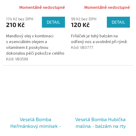
olej 50 ml
4,5ml
Momentálně nedostupné
Momentálně nedostupné
174 Kč bez DPH
99 Kč bez DPH
DETAIL
DETAIL
210 Kč
120 Kč
Mandlový olej v kombinaci
Frňáček je tuhý balzám na
s esenciálním olejem a
odřený nos a uvolnění při rýmě.
vitamínem E poskytnou
Kód:
VB3777
dokonalou péči pokožce celého
těla, zvláční ji a vyživí. Vůni
Kód:
VB3588
fialky si zamilujete.
Veselá Bomba
Veselá Bomba Hubička
Heřmánkový mimísek -
malina - balzám na rty
tělový pečující olej 50 ml
4,5ml