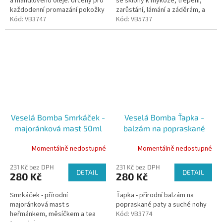
a mandlového oleje. Určený pro
se sklony k mykóze, třepení,
každodenní promazání pokožky
zarůstání, lámání a záděrám, a
Kód:
VB3747
další.
Kód:
VB5737
Veselá Bomba Smrkáček -
Veselá Bomba Ťapka -
majoránková mast 50ml
balzám na popraskané
paty, 50ml
Momentálně nedostupné
Momentálně nedostupné
231 Kč bez DPH
231 Kč bez DPH
DETAIL
DETAIL
280 Kč
280 Kč
Smrkáček - přírodní
Ťapka - přírodní balzám na
majoránková mast s
popraskané paty a suché nohy
heřmánkem, měsíčkem a tea
Kód:
VB3774