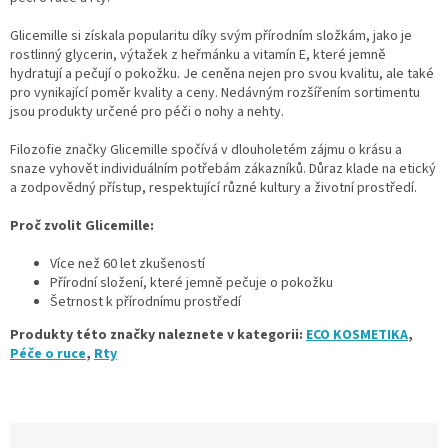
Glicemille si získala popularitu díky svým přírodním složkám, jako je
rostlinný glycerin, výtažek z heřmánku a vitamín E, které jemně
hydratují a pečují o pokožku. Je ceněna nejen pro svou kvalitu, ale také
pro vynikající poměr kvality a ceny. Nedávným rozšířením sortimentu
jsou produkty určené pro péči o nohy a nehty.
Filozofie značky Glicemille spočívá v dlouholetém zájmu o krásu a
snaze vyhovět individuálním potřebám zákazníků. Důraz klade na etický
a zodpovědný přístup, respektující různé kultury a životní prostředí.
Proč zvolit Glicemille:
Více než 60 let zkušeností
Přírodní složení, které jemně pečuje o pokožku
Šetrnost k přírodnímu prostředí
Produkty této značky naleznete v kategorii:
ECO KOSMETIKA
,
Péče o ruce
,
Rty
Ř