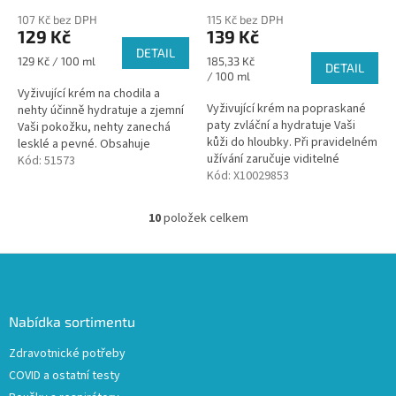
107 Kč bez DPH
115 Kč bez DPH
129 Kč
139 Kč
DETAIL
Měrná
Měrná
129 Kč / 100 ml
185,33 Kč
DETAIL
cena:
cena:
/ 100 ml
Vyživující krém na chodila a
Vyživující krém na popraskané
nehty účinně hydratuje a zjemní
paty zvláční a hydratuje Vaši
Vaši pokožku, nehty zanechá
kůži do hloubky. Při pravidelném
lesklé a pevné. Obsahuje
užívání zaručuje viditelné
výtažky z Urea.
Kód:
51573
zlepšení během několika dnů.
Kód:
X10029853
Účinné složení s 10% Urea,...
10
položek celkem
O
v
l
Z
á
á
d
p
a
a
Nabídka sortimentu
c
t
í
Zdravotnické potřeby
í
p
COVID a ostatní testy
r
v