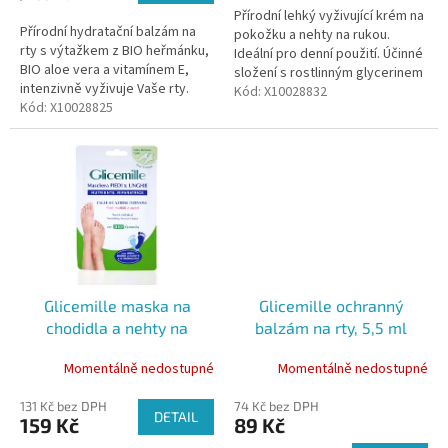
Přírodní lehký vyživující krém na
Přírodní hydratační balzám na
pokožku a nehty na rukou.
rty s výtažkem z BIO heřmánku,
Ideální pro denní použití. Účinné
BIO aloe vera a vitamínem E,
složení s rostlinným glycerinem
intenzivně vyživuje Vaše rty.
podpořené o výtažky z BIO
Kód:
X10028832
Kód:
X10028825
heřmánku a BIO Aloe Vera....
Glicemille maska na
Glicemille ochranný
chodidla a nehty na
balzám na rty, 5,5 ml
nohou, 16 ml
Momentálně nedostupné
Momentálně nedostupné
131 Kč bez DPH
74 Kč bez DPH
DETAIL
159 Kč
89 Kč