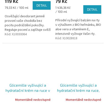
119 Kč
79 Kč
DETAIL
Měrná
Měrná
79,33 Kč / 100 ml
1 436,36 Kč
DETAIL
cena:
cena:
/ 100 ml
Osvěžující deodorant jemně
Přírodní vyživující balzám na rty
provoní vaše chodidla bez
s výtažkem z BIO heřmánku, BIO
pocitu podráždění pokožky.
aloe vera a vitamínem E,
Reguluje pocení a zajištuje svěží
intenzivně vyživuje Vaše rty.
a suchý pocit.
Kód:
X10030064
Kód:
X10028818
Glicemille vyživující a
Glicemille vyživující a
hydratační krém na ruce v
hydratační krém na ruce,
dóze ,100 ml
100 ml
Momentálně nedostupné
Momentálně nedostupné