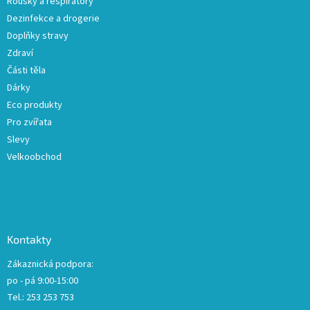
Roušky a respirátory
k
Dezinfekce a drogerie
y
Doplňky stravy
v
ý
Zdraví
p
Části těla
i
Dárky
s
u
Eco produkty
Pro zvířata
Slevy
Velkoobchod
Kontakty
Zákaznická podpora:
po - pá 9:00-15:00
Tel.: 253 253 753