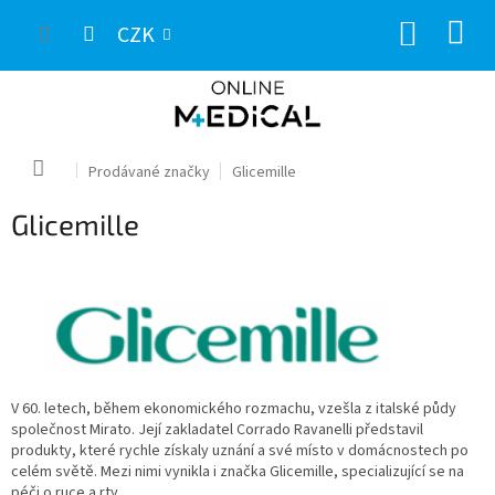
Přejít
NÁKUP
na
CZK
obsah
KOŠÍK
Domů
Prodávané značky
Glicemille
Glicemille
V 60. letech, během ekonomického rozmachu, vzešla z italské půdy
společnost Mirato. Její zakladatel Corrado Ravanelli představil
produkty, které rychle získaly uznání a své místo v domácnostech po
celém světě. Mezi nimi vynikla i značka Glicemille, specializující se na
péči o ruce a rty.