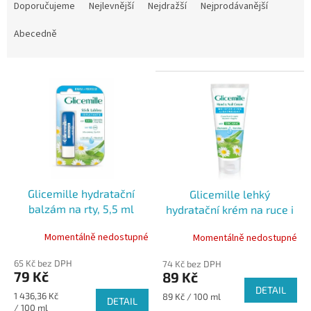
a
Doporučujeme
Nejlevnější
Nejdražší
Nejprodávanější
z
e
Abecedně
n
í
V
p
ý
r
p
o
i
d
s
u
p
k
r
t
o
ů
Glicemille hydratační
Glicemille lehký
d
balzám na rty, 5,5 ml
hydratační krém na ruce i
u
nehty, 100 ml
k
Momentálně nedostupné
Momentálně nedostupné
t
ů
65 Kč bez DPH
74 Kč bez DPH
79 Kč
89 Kč
DETAIL
Měrná
1 436,36 Kč
Měrná
89 Kč / 100 ml
DETAIL
cena:
/ 100 ml
cena: