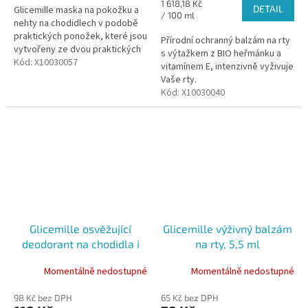
Měrná
1 618,18 Kč
DETAIL
Glicemille maska na pokožku a
cena:
/ 100 ml
nehty na chodidlech v podobě
praktických ponožek, které jsou
Přírodní ochranný balzám na rty
vytvořeny ze dvou praktických
s výtažkem z BIO heřmánku a
vrstev.
Kód:
X10030057
vitamínem E, intenzivně vyživuje
Vaše rty.
Kód:
X10030040
Glicemille osvěžující
Glicemille výživný balzám
deodorant na chodidla i
na rty, 5,5 ml
boty, 150 ml
Momentálně nedostupné
Momentálně nedostupné
98 Kč bez DPH
65 Kč bez DPH