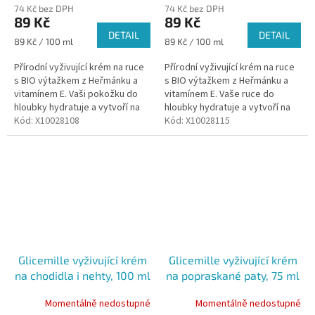
74 Kč bez DPH
74 Kč bez DPH
89 Kč
89 Kč
DETAIL
DETAIL
Měrná
Měrná
89 Kč / 100 ml
89 Kč / 100 ml
cena:
cena:
Přírodní vyživující krém na ruce
Přírodní vyživující krém na ruce
s BIO výtažkem z Heřmánku a
s BIO výtažkem z Heřmánku a
vitamínem E. Vaši pokožku do
vitamínem E. Vaše ruce do
hloubky hydratuje a vytvoří na
hloubky hydratuje a vytvoří na
nich ochrannou vrstvu. Ideální
Kód:
X10028108
nich ochrannou vrstvu.
Kód:
X10028115
společník pro suché a...
Dermatologicky testováno.
Glicemille vyživující krém
Glicemille vyživující krém
na chodidla i nehty, 100 ml
na popraskané paty, 75 ml
Momentálně nedostupné
Momentálně nedostupné