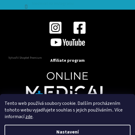
Sledovat na Instagramu
Vytvořil Shoptet Premium
Affiliate program
Tento web používá soubory cookie. Dalším procházením
Copyright 2025
OnlineMedical.cz
. Všechna práva
tohoto webu vyjadřujete souhlas s jejich používáním.. Více
vyhrazena.
informací
zde
.
Vytvořil a marketingově zajišťuje
HyperGroup.cz
Nastavení