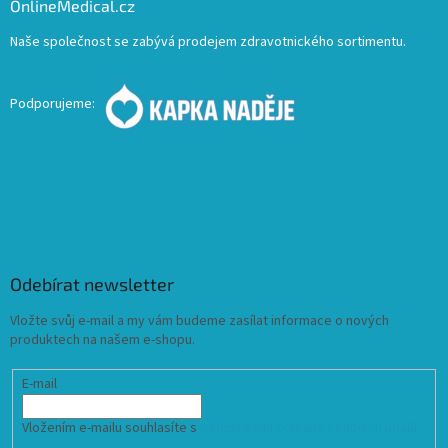
OnlineMedical.cz
Naše společnost se zabývá prodejem zdravotnického sortimentu.
Podporujeme:
Odebírat newsletter
Vložte svůj e-mail a my vám budeme zasílat informace o nových
produktech na našem e-shopu.
E-mail
Vložením e-mailu souhlasíte s
podmínkami ochrany osobních údajů