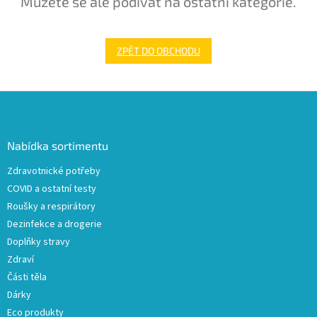
Můžete se ale podívat na ostatní kategorie.
ZPĚT DO OBCHODU
Z
á
p
a
Nabídka sortimentu
t
Zdravotnické potřeby
í
COVID a ostatní testy
Roušky a respirátory
Dezinfekce a drogerie
Doplňky stravy
Zdraví
Části těla
Dárky
Eco produkty