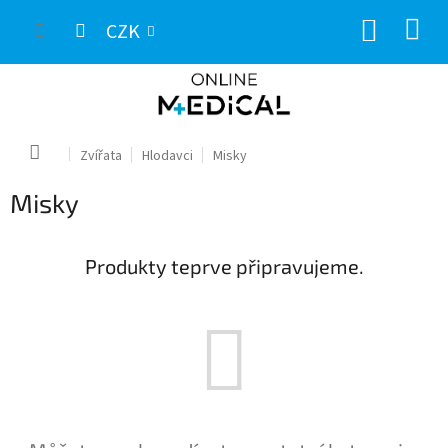
Přejít
NÁKUP
na
CZK
obsah
KOŠÍK
Domů
Zvířata
Hlodavci
Misky
Misky
Produkty teprve připravujeme.