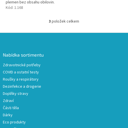
plemen bez obsahu obilovin.
Monoproteinová receptura.
Kód:
1.168
Ideální i pro citlivé, netolerantní
nebo...
3
položek celkem
O
v
l
Z
á
á
d
p
a
a
Nabídka sortimentu
c
t
í
Zdravotnické potřeby
í
p
COVID a ostatní testy
r
v
Roušky a respirátory
k
Dezinfekce a drogerie
y
Doplňky stravy
v
ý
Zdraví
p
Části těla
i
Dárky
s
u
Eco produkty