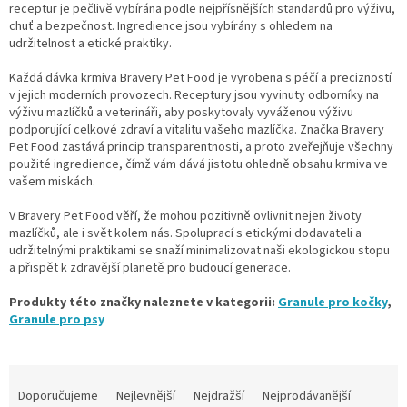
receptur je pečlivě vybírána podle nejpřísnějších standardů pro výživu,
chuť a bezpečnost. Ingredience jsou vybírány s ohledem na
udržitelnost a etické praktiky.
Každá dávka krmiva Bravery Pet Food je vyrobena s péčí a precizností
v jejich moderních provozech. Receptury jsou vyvinuty odborníky na
výživu mazlíčků a veterináři, aby poskytovaly vyváženou výživu
podporující celkové zdraví a vitalitu vašeho mazlíčka. Značka Bravery
Pet Food zastává princip transparentnosti, a proto zveřejňuje všechny
použité ingredience, čímž vám dává jistotu ohledně obsahu krmiva ve
vašem miskách.
V Bravery Pet Food věří, že mohou pozitivně ovlivnit nejen životy
mazlíčků, ale i svět kolem nás. Spoluprací s etickými dodavateli a
udržitelnými praktikami se snaží minimalizovat naši ekologickou stopu
a přispět k zdravější planetě pro budoucí generace.
Produkty této značky naleznete v kategorii:
Granule pro kočky
,
Granule pro psy
Ř
a
Doporučujeme
Nejlevnější
Nejdražší
Nejprodávanější