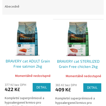
z
e
Abecedně
n
í
V
p
ý
r
p
o
i
d
s
u
p
k
r
t
o
ů
BRAVERY cat ADULT Grain
BRAVERY cat STERILIZED
d
Free salmon 2kg
Grain Free chicken 2kg
u
k
Momentálně nedostupné
Momentálně nedostupné
t
ů
377 Kč bez DPH
365 Kč bez DPH
DETAIL
DETAIL
422 Kč
409 Kč
Kompletní superprémiové a
Kompletní superprémiové a
hypoalergenní krmivo pro
hypoalergenní krmivo pro