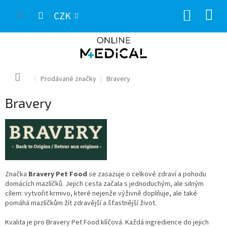
Přejít
NÁKUP
na
CZK
obsah
KOŠÍK
Domů
Prodávané značky
Bravery
Bravery
Značka
Bravery Pet Food
se zasazuje o celkové zdraví a pohodu
domácích mazlíčků. Jejich cesta začala s jednoduchým, ale silným
cílem: vytvořit krmivo, které nejenže výživně doplňuje, ale také
pomáhá mazlíčkům žít zdravější a šťastnější život.
Kvalita je pro Bravery Pet Food klíčová. Každá ingredience do jejich