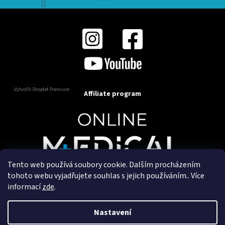
Vytvořil Shoptet Premium
Affiliate program
Tento web používá soubory cookie. Dalším procházením
Copyright 2025
OnlineMedical.cz
. Všechna práva
tohoto webu vyjadřujete souhlas s jejich používáním.. Více
vyhrazena.
informací
zde
.
Vytvořil a marketingově zajišťuje
HyperGroup.cz
Nastavení