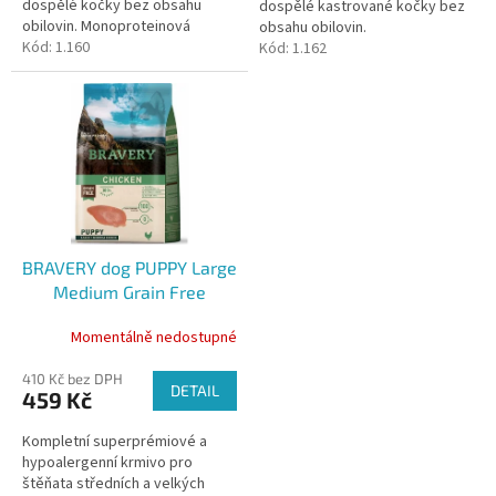
dospělé kočky bez obsahu
dospělé kastrované kočky bez
obilovin. Monoproteinová
obsahu obilovin.
receptura. Ideální i pro citlivé,
Kód:
1.160
Monoproteinová receptura.
Kód:
1.162
netolerantní nebo alergické
Ideální i pro citlivé, netolerantní
kočky.
nebo alergické kočky.
BRAVERY dog PUPPY Large
Medium Grain Free
chicken 4kg
Momentálně nedostupné
410 Kč bez DPH
DETAIL
459 Kč
Kompletní superprémiové a
hypoalergenní krmivo pro
štěňata středních a velkých