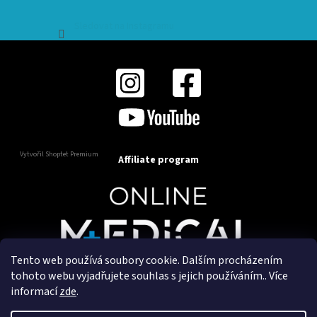
Sledovat na Instagramu
Vytvořil Shoptet Premium
Affiliate program
Tento web používá soubory cookie. Dalším procházením
Copyright 2025
OnlineMedical.cz
. Všechna práva
tohoto webu vyjadřujete souhlas s jejich používáním.. Více
vyhrazena.
informací
zde
.
Vytvořil a marketingově zajišťuje
HyperGroup.cz