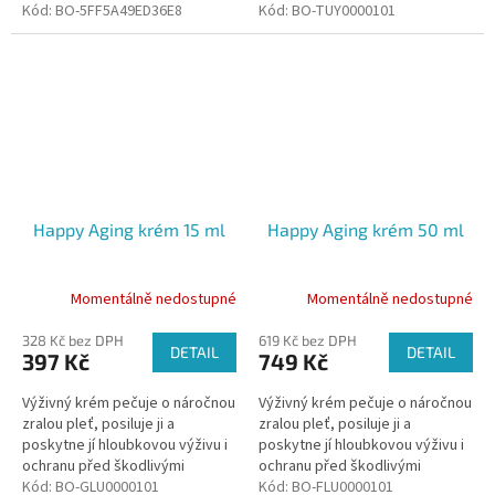
nepříznivými vnějšími vlivy a
Kód:
BO-5FF5A49ED36E8
nehtové lůžko, podporuje
Kód:
BO-TUY0000101
jemně ji provoní.
zdravý růst nehtů a eliminuje...
Happy Aging krém 15 ml
Happy Aging krém 50 ml
Momentálně nedostupné
Momentálně nedostupné
328 Kč bez DPH
619 Kč bez DPH
DETAIL
DETAIL
397 Kč
749 Kč
Výživný krém pečuje o náročnou
Výživný krém pečuje o náročnou
zralou pleť, posiluje ji a
zralou pleť, posiluje ji a
poskytne jí hloubkovou výživu i
poskytne jí hloubkovou výživu i
ochranu před škodlivými
ochranu před škodlivými
vnějšími vlivy.
Kód:
BO-GLU0000101
vnějšími vlivy.
Kód:
BO-FLU0000101