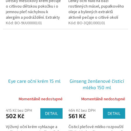
Dětský měsíčkový krém pečuje
Lehký oční fluid na bázi
o citlivou dětskou pokožku i o
rostlinných másel, pupalkového
jemnou pleť náchylnou k
oleje a bylinných extraktů
alergiím a podráždění. Extrakty
aktivně pečuje o citlivé okolí
z měsíčku lékařského pleť
Kód:
BO-9UU0000101
očí.
Kód:
BO-3QB1000101
aktivně zklidňují a brání před
záněty.
Eye care oční krém 15 ml
Ginseng ženšenové čisticí
mléko 150 ml
Momentálně nedostupné
Momentálně nedostupné
415 Kč bez DPH
464 Kč bez DPH
DETAIL
DETAIL
502 Kč
561 Kč
Výživný oční krém vyhlazuje a
Čisticí pleťové mléko rozpouští