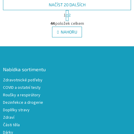
NAČÍST 20 DALŠÍCH
S
1
2
t
O
r
44
položek celkem
v
á
l
NAHORU
n
á
k
d
o
v
Z
a
á
c
á
n
í
p
í
p
a
Nabídka sortimentu
r
t
v
Zdravotnické potřeby
í
k
COVID a ostatní testy
y
v
Roušky a respirátory
ý
Dezinfekce a drogerie
p
Doplňky stravy
i
s
Zdraví
u
Části těla
Dárky