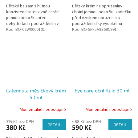
Dětský balzám s hutnou
Dětský krém na opruzeniny
konzistencí intenzivně chrání
chrání jemnou pokožku zadečku
jemnou pokožku před
před vznikem opruzenin a
dehydratací i podrážděním v
podráždění díky vysokému
důsledku prudkého větru či
Kód:
BO-02W0000101
obsahu lanolinu. Kombinace
Kód:
BO-5FF5A8369C991
chladu.
pečujících rostlinných výtažků a
olejů...
Calendula měsíčkový krém
Eye care oční fluid 30 ml
50 ml
Momentálně nedostupné
Momentálně nedostupné
314 Kč bez DPH
488 Kč bez DPH
DETAIL
DETAIL
380 Kč
590 Kč