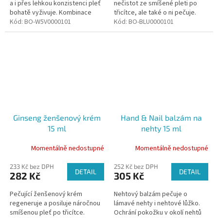
a i přes lehkou konzistenci pleť
nečistot ze smíšené pleti po
bohatě vyživuje. Kombinace
třicítce, ale také o ni pečuje.
rostlinných látek eliminuje
Kód:
BO-W5V0000101
Lehce ji tonizuje a harmonizuje
Kód:
BO-BLU0000101
výskyt nedokonalostí.
nadměrné maštění.
Ginseng ženšenový krém
Hand & Nail balzám na
15 ml
nehty 15 ml
Momentálně nedostupné
Momentálně nedostupné
233 Kč bez DPH
252 Kč bez DPH
DETAIL
DETAIL
282 Kč
305 Kč
Pečující ženšenový krém
Nehtový balzám pečuje o
regeneruje a posiluje náročnou
lámavé nehty i nehtové lůžko.
smíšenou pleť po třicítce.
Ochrání pokožku v okolí nehtů