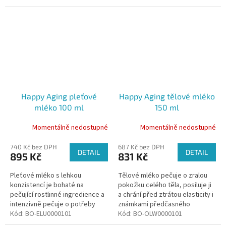
Happy Aging pleťové
Happy Aging tělové mléko
mléko 100 ml
150 ml
Momentálně nedostupné
Momentálně nedostupné
740 Kč bez DPH
687 Kč bez DPH
DETAIL
DETAIL
895 Kč
831 Kč
Pleťové mléko s lehkou
Tělové mléko pečuje o zralou
konzistencí je bohaté na
pokožku celého těla, posiluje ji
pečující rostlinné ingredience a
a chrání před ztrátou elasticity i
intenzivně pečuje o potřeby
známkami předčasného
zralé pleti.
Kód:
BO-ELU0000101
stárnutí.
Kód:
BO-OLW0000101