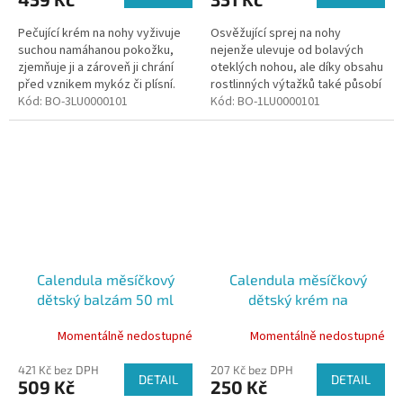
Pečující krém na nohy vyživuje
Osvěžující sprej na nohy
suchou namáhanou pokožku,
nejenže ulevuje od bolavých
zjemňuje ji a zároveň ji chrání
oteklých nohou, ale díky obsahu
před vznikem mykóz či plísní.
rostlinných výtažků také působí
Kód:
BO-3LU0000101
skvěle antibakteriálně a
Kód:
BO-1LU0000101
eliminuje pocení chodidel.
Calendula měsíčkový
Calendula měsíčkový
dětský balzám 50 ml
dětský krém na
opruzeniny 15 ml
Momentálně nedostupné
Momentálně nedostupné
421 Kč bez DPH
207 Kč bez DPH
DETAIL
DETAIL
509 Kč
250 Kč