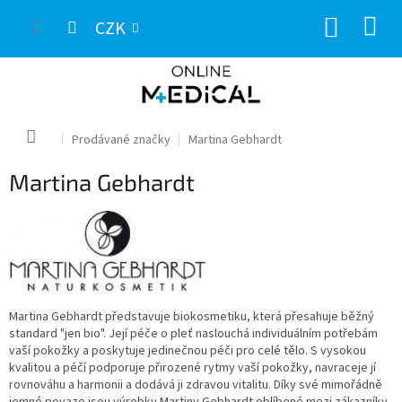
Přejít
NÁKUP
na
CZK
obsah
KOŠÍK
Domů
Prodávané značky
Martina Gebhardt
Martina Gebhardt
Martina Gebhardt představuje biokosmetiku, která přesahuje běžný
standard "jen bio". Její péče o pleť naslouchá individuálním potřebám
vaší pokožky a poskytuje jedinečnou péči pro celé tělo. S vysokou
kvalitou a péčí podporuje přirozené rytmy vaší pokožky, navraceje jí
rovnováhu a harmonii a dodává ji zdravou vitalitu. Díky své mimořádně
jemné povaze jsou výrobky Martiny Gebhardt oblíbené mezi zákazníky