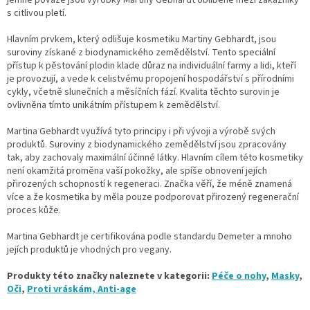
s citlivou pletí.
Hlavním prvkem, který odlišuje kosmetiku Martiny Gebhardt, jsou
suroviny získané z biodynamického zemědělství. Tento speciální
přístup k pěstování plodin klade důraz na individuální farmy a lidi, kteří
je provozují, a vede k celistvému propojení hospodářství s přírodními
cykly, včetně slunečních a měsíčních fází. Kvalita těchto surovin je
ovlivněna tímto unikátním přístupem k zemědělství.
Martina Gebhardt využívá tyto principy i při vývoji a výrobě svých
produktů. Suroviny z biodynamického zemědělství jsou zpracovány
tak, aby zachovaly maximální účinné látky. Hlavním cílem této kosmetiky
není okamžitá proměna vaší pokožky, ale spíše obnovení jejích
přirozených schopností k regeneraci. Značka věří, že méně znamená
více a že kosmetika by měla pouze podporovat přirozený regenerační
proces kůže.
Martina Gebhardt je certifikována podle standardu Demeter a mnoho
jejích produktů je vhodných pro vegany.
Produkty této značky naleznete v kategorii:
Péče o nohy
,
Masky
,
Oči
,
Proti vráskám, Anti-age