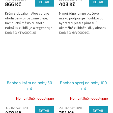
DETAIL
DETAIL
866 Kč
403 Kč
Krém s obsahem Aloe vera je
Mimořádně jemné pleťové
obohacený o rostlinné oleje,
mléko podporuje hloubkovou
bambucké máslo či lanolin.
hydrataci pleti a přináší jí
Pokožku zklidňuje a regeneruje.
okamžité zklidnění díky obsahu
Kód:
BO-Y1W0000101
výtažku z Aloe vera.
Kód:
BO-6VY0000101
Baobab krém na nohy 50
Baobab sprej na nohy 100
ml
ml
Momentálně nedostupné
Momentálně nedostupné
379 Kč bez DPH
290 Kč bez DPH
DETAIL
DETAIL
459 Kč
351 Kč