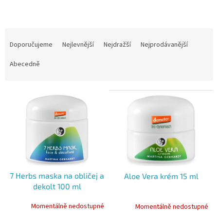
Ř
a
Doporučujeme
Nejlevnější
Nejdražší
Nejprodávanější
z
e
Abecedně
n
í
V
p
ý
r
p
o
i
d
s
u
p
k
r
t
o
ů
7 Herbs maska na obličej a
Aloe Vera krém 15 ml
d
dekolt 100 ml
u
k
Momentálně nedostupné
Momentálně nedostupné
t