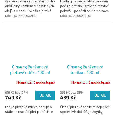
vyživuje jemnou pokožku očního
líčidla i jiné nečistoty a zároveň
okolí díky kombinaci rostlinných
pečuje o zralou stále se mastící
olejů a másel. Pokožka je také
pokožku po třicítce. Kombinace
chráněna před povadlostí i
Kód:
BO-XKU0000101
rostlinných látek eliminuje
Kód:
BO-ALU0000101
předčasnou tvorbou vrásek.
výskyt nedokonalostí.
Ginseng ženšenové
Ginseng ženšenové
pleťové mléko 100 ml
tonikum 100 ml
Momentálně nedostupné
Momentálně nedostupné
619 Kč bez DPH
363 Kč bez DPH
DETAIL
DETAIL
749 Kč
439 Kč
Lehké pleťové mléko pečuje o
Čisticí pleťové tonikum nejenom
stále se mastící pleť po třicítce
spolehlivě dočišťuje zbytky