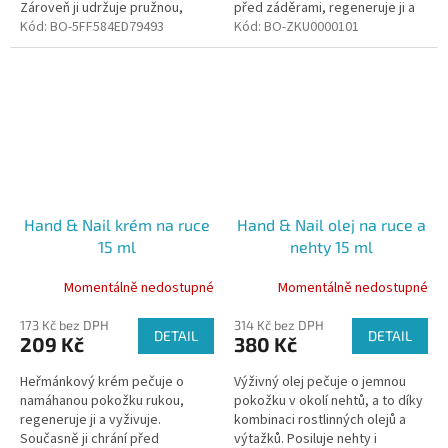
Zároveň ji udržuje pružnou,
před záděrami, regeneruje ji a
jemnou a zdravou.
Kód:
BO-5FF584ED79493
chrání před popraskáním.
Kód:
BO-ZKU0000101
Hand & Nail krém na ruce
Hand & Nail olej na ruce a
15 ml
nehty 15 ml
Momentálně nedostupné
Momentálně nedostupné
173 Kč bez DPH
314 Kč bez DPH
DETAIL
DETAIL
209 Kč
380 Kč
Heřmánkový krém pečuje o
Výživný olej pečuje o jemnou
namáhanou pokožku rukou,
pokožku v okolí nehtů, a to díky
regeneruje ji a vyživuje.
kombinaci rostlinných olejů a
Současně ji chrání před
výtažků. Posiluje nehty i