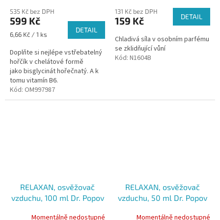
535 Kč bez DPH
131 Kč bez DPH
DETAIL
599 Kč
159 Kč
DETAIL
Měrná
6,66 Kč / 1 ks
Chladivá síla v osobním parfému
cena:
se zklidňující vůní
Doplňte si nejlépe vstřebatelný
Kód:
N1604B
hořčík v chelátové formě
jako bisglycinát hořečnatý. A k
tomu vitamín B6.
Kód:
OM997987
RELAXAN, osvěžovač
RELAXAN, osvěžovač
vzduchu, 100 ml Dr. Popov
vzduchu, 50 ml Dr. Popov
Momentálně nedostupné
Momentálně nedostupné