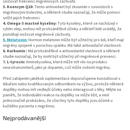
snižovat frekvenci migrénových záchvatů.
3. Koenzym Q10:
Tento antioxidant byl zkoumán v souvislosti s
migrénovými bolestmi, a některé studie naznačují, že může pomoci
snížit jejich frekvenci.
4. Omega-3 mastné kyseliny:
Tyto kyseliny, které se nacházejí v
rybím oleji, mohou mít protizánětlivé účinky a někteří lidé uvádějí, že
pomáhají snižovat migrénové záchvaty.
5. Melatonin:
Hormon melatonin může být užitečný pro lidi, kteří mají
migrény spojené s poruchou spánku. Má také antioxidační vlastnosti.
6. Kurkumin :
Má protizánětlivé a antioxidantní vlastnosti a některé
studie naznačují, že by mohl být užitečný při migrénové prevenci.
7. L-tyrosin:
Aminokyselina, která může mít vliv na produkci
neurotransmiterů, jako je dopamin, což může ovlivnit migrény.
Před zahájením jakékoli suplementace doporučujeme konzultovat s
lékařem nebo kvalifikovaným odborníkem na výživu, protože některé
doplňky mohou mít vedlejší účinky nebo interagovat s léky. Mějte na
paměti, že individuální reakce na doplňky se může lišit, a není
jednoznačně prokázáno, že všechny tyto doplňky jsou účinné u
každého pacienta s migrénou.
Nejprodávanější