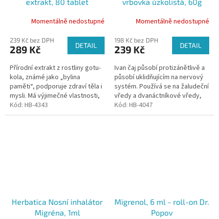
extrakt, 80 tablet
vrbovka úzkolistá, 60g
Momentálně nedostupné
Momentálně nedostupné
239 Kč bez DPH
198 Kč bez DPH
DETAIL
DETAIL
289 Kč
239 Kč
Přírodní extrakt z rostliny gotu-
Ivan čaj působí protizánětlivě a
kola, známé jako „bylina
působí uklidňujícím na nervový
paměti“, podporuje zdraví těla i
systém. Používá se na žaludeční
mysli. Má výjimečné vlastnosti,
vředy a dvanáctníkové vředy,
je známá svými pozitivními
Kód:
HB-4343
zánět žaludku způsobený
Kód:
HB-4047
účinky na zlepšení paměti,...
zvýšenou kyselostí žaludeční...
Herbatica Nosní inhalátor
Migrenol, 6 ml - roll-on Dr.
Migréna, 1ml
Popov