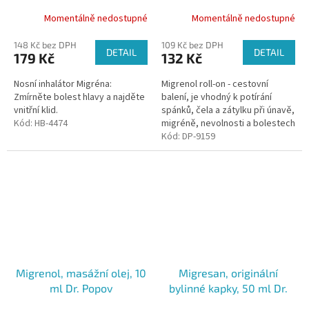
Momentálně nedostupné
Momentálně nedostupné
148 Kč bez DPH
109 Kč bez DPH
DETAIL
DETAIL
179 Kč
132 Kč
Nosní inhalátor Migréna:
Migrenol roll-on - cestovní
Zmírněte bolest hlavy a najděte
balení, je vhodný k potírání
vnitřní klid.
spánků, čela a zátylku při únavě,
Kód:
HB-4474
migréně, nevolnosti a bolestech
hlavy. Obsažené přírodní silice,
Kód:
DP-9159
mentol a kafr...
Migrenol, masážní olej, 10
Migresan, originální
ml Dr. Popov
bylinné kapky, 50 ml Dr.
Popov