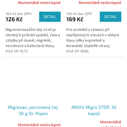
Momentálně nedostupné
Momentálně nedostupné
104 Kč bez DPH
140 Kč bez DPH
DETAIL
DETAIL
126 Kč
169 Kč
Migrenol masážní olej 10 ml je
Pro uvolnění a relaxaci při
vhodný k potírání spánků, čela a
nepříjemných stavech v oblasti
zátylku při únavě, migréně,
hlavy (díky kopretině a
nevolnosti a bolestech hlavy.
levanduli). Doplněk stravy.
Obsažené přírodní silice,
Kód:
DP-9173
Kód:
DP-9566
mentol a kafr odstraňují...
Migresan, porcovaný čaj,
MOVit Migro STOP, 30
30 g Dr. Popov
kapslí
Momentálně
Momentálně nedostupné
Průměrné