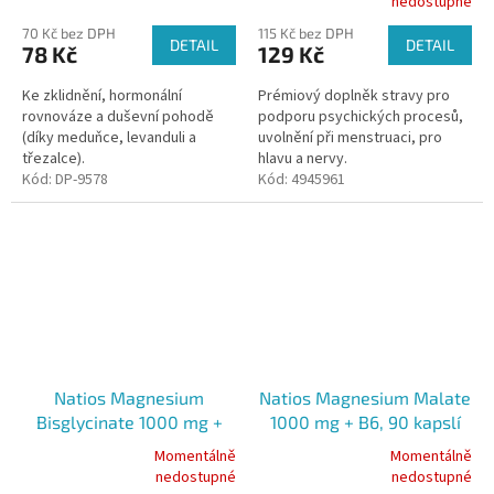
nedostupné
hodnocení
70 Kč bez DPH
115 Kč bez DPH
produktu
DETAIL
DETAIL
78 Kč
129 Kč
je
5,0
Ke zklidnění, hormonální
Prémiový doplněk stravy pro
z
rovnováze a duševní pohodě
podporu psychických procesů,
5
(díky meduňce, levanduli a
uvolnění při menstruaci, pro
hvězdiček.
třezalce).
hlavu a nervy.
Kód:
DP-9578
Kód:
4945961
Natios Magnesium
Natios Magnesium Malate
Bisglycinate 1000 mg +
1000 mg + B6, 90 kapslí
B6, 90 kapslí
Momentálně
Momentálně
Průměrné
Průměrné
nedostupné
nedostupné
hodnocení
hodnocení