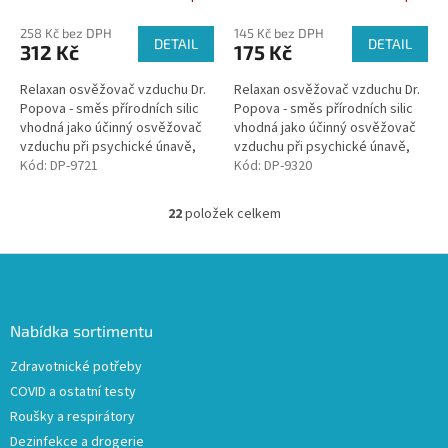
258 Kč bez DPH
145 Kč bez DPH
DETAIL
DETAIL
312 Kč
175 Kč
Relaxan osvěžovač vzduchu Dr.
Relaxan osvěžovač vzduchu Dr.
Popova - směs přírodních silic
Popova - směs přírodních silic
vhodná jako účinný osvěžovač
vhodná jako účinný osvěžovač
vzduchu při psychické únavě,
vzduchu při psychické únavě,
nespavosti a stresu. Aktivní
Kód:
DP-9721
nespavosti a stresu. Aktivní
Kód:
DP-9320
obsažené látky působí...
obsažené látky působí...
22
položek celkem
O
v
l
Z
á
á
d
p
a
a
Nabídka sortimentu
c
t
í
Zdravotnické potřeby
í
p
COVID a ostatní testy
r
v
Roušky a respirátory
k
Dezinfekce a drogerie