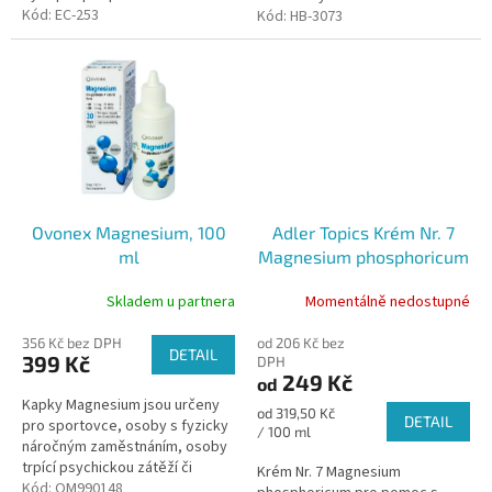
oběhové soustavy, odolnosti,
Kód:
EC-253
modřínu – zejména taxifolin.
Kód:
HB-3073
střevního traktu a dýchacího
Tyto přírodní složky mají...
systém. Pozitivně...
Ovonex Magnesium, 100
Adler Topics Krém Nr. 7
ml
Magnesium phosphoricum
na uvolnění pokožky
Skladem u partnera
Momentálně nedostupné
356 Kč bez DPH
od 206 Kč bez
DETAIL
399 Kč
DPH
249 Kč
od
Kapky Magnesium jsou určeny
Měrná
od 319,50 Kč
DETAIL
pro sportovce, osoby s fyzicky
cena:
/ 100 ml
náročným zaměstnáním, osoby
trpící psychickou zátěží či
Krém Nr. 7 Magnesium
stresem, těhotné a kojící ženy,
Kód:
OM990148