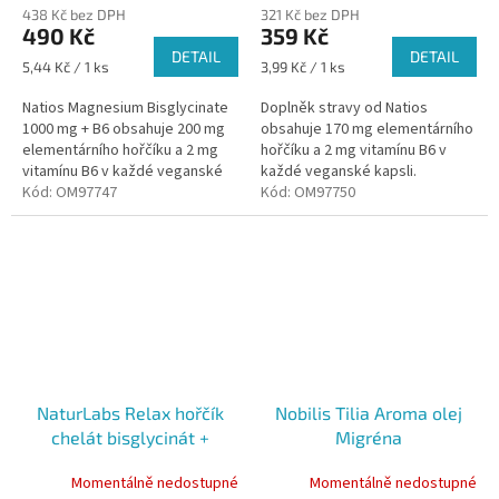
438 Kč bez DPH
321 Kč bez DPH
produktu
produktu
490 Kč
359 Kč
je
je
DETAIL
DETAIL
5,0
5,0
Měrná
Měrná
5,44 Kč / 1 ks
3,99 Kč / 1 ks
z
z
cena:
cena:
5
5
Natios Magnesium Bisglycinate
Doplněk stravy od Natios
hvězdiček.
hvězdiček.
1000 mg + B6 obsahuje 200 mg
obsahuje 170 mg elementárního
elementárního hořčíku a 2 mg
hořčíku a 2 mg vitamínu B6 v
vitamínu B6 v každé veganské
každé veganské kapsli.
kapsli. Jedná se o vysoce
Kód:
OM97747
Kód:
OM97750
kvalitní, vysoce biologicky...
NaturLabs Relax hořčík
Nobilis Tilia Aroma olej
chelát bisglycinát +
Migréna
bioaktivní vitamín B6, 90
Momentálně nedostupné
Momentálně nedostupné
kapslí