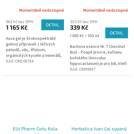
Momentálně nedostupné
Momentálně nedostupné
963 Kč bez DPH
303 Kč bez DPH
DETAIL
1 165 Kč
339 Kč
DETAIL
Měrná
1 695 Kč / 100 ml
Auva gel je širokospektrální
cena:
gelový přípravek z léčivých
Bachova esence Nr. 7 Chestnut
peloidů, silic, tříslovin,
Bud – Poupě jírovce, kaštanu
organických kyselin a minerálů,
koňského (Aesculus
přírodní pryskyřice a rostlinných
Kód:
OM108784
hippocastanum) je pro lidi, kteří
enzymů komplexně...
se nepoučí ze zkušeností, čímž
Kód:
OM99887
pokrok v životě není možný.
Elit Pharm Gotu Kola
Herbatica Ivan čaj sypaný