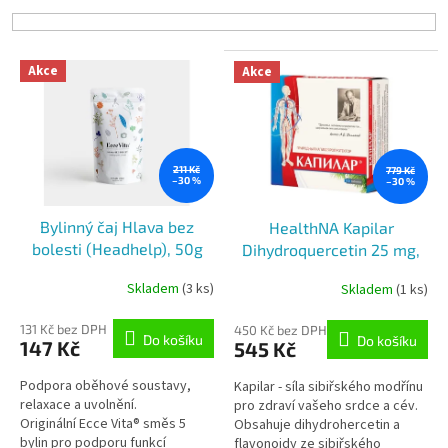
í
p
r
V
o
Akce
Akce
ý
d
p
u
i
k
s
t
p
211 Kč
779 Kč
ů
–30 %
–30 %
r
o
Bylinný čaj Hlava bez
HealthNA Kapilar
d
bolesti (Headhelp), 50g
Dihydroquercetin 25 mg,
u
200 tablet
k
Skladem
(3 ks)
Skladem
(1 ks)
t
ů
131 Kč bez DPH
450 Kč bez DPH
Do košíku
Do košíku
147 Kč
545 Kč
Podpora oběhové soustavy,
Kapilar - síla sibiřského modřínu
relaxace a uvolnění.
pro zdraví vašeho srdce a cév.
Originální Ecce Vita® směs 5
Obsahuje dihydrohercetin a
bylin pro podporu funkcí
flavonoidy ze sibiřského