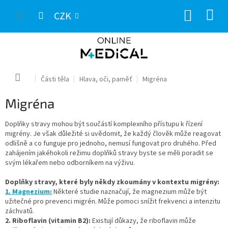
Přejít
NÁKUP
na
CZK
obsah
KOŠÍK
Domů
Části těla
Hlava, oči, paměť
Migréna
Migréna
Doplňky stravy mohou být součástí komplexního přístupu k řízení
migrény. Je však důležité si uvědomit, že každý člověk může reagovat
odlišně a co funguje pro jednoho, nemusí fungovat pro druhého. Před
zahájením jakéhokoli režimu doplňků stravy byste se měli poradit se
svým lékařem nebo odborníkem na výživu.
Doplňky stravy, které byly někdy zkoumány v kontextu migrény:
1. Magnezium:
Některé studie naznačují, že magnezium může být
užitečné pro prevenci migrén. Může pomoci snížit frekvenci a intenzitu
záchvatů.
2. Riboflavin (vitamin B2):
Existují důkazy, že riboflavin může