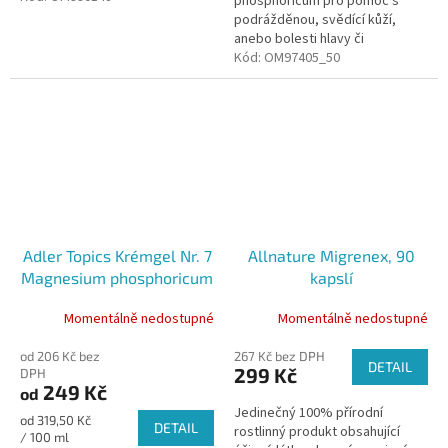
phosphoricum pro pomoc s
ženy v menopauze, dospívající...
podrážděnou, svědící kůží,
anebo bolesti hlavy či
menstuačních bolestech. Ve
Kód:
OM97405_50
variantě 50 ml a 200 ml.
Adler Topics Krémgel Nr. 7
Allnature Migrenex, 90
Magnesium phosphoricum
kapslí
na uvolnění pokožky
Momentálně nedostupné
Momentálně nedostupné
od 206 Kč bez
267 Kč bez DPH
DETAIL
299 Kč
DPH
249 Kč
od
Jedinečný 100% přírodní
Měrná
od 319,50 Kč
DETAIL
rostlinný produkt obsahující
cena:
/ 100 ml