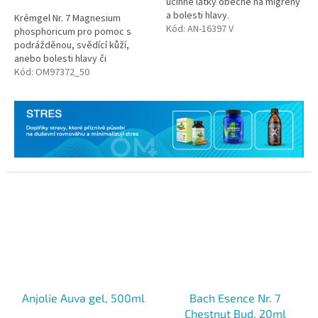
účinné látky obecné na migrény
a bolesti hlavy.
Krémgel Nr. 7 Magnesium
Kód:
AN-16397 V
phosphoricum pro pomoc s
podrážděnou, svědící kůží,
anebo bolesti hlavy či
menstuačních bolestech. Ve
Kód:
OM97372_50
variantě 50 ml a 200 ml.
Anjolie Auva gel, 500ml
Bach Esence Nr. 7
Chestnut Bud, 20ml