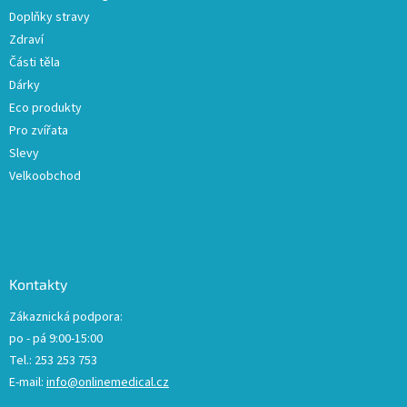
y
Doplňky stravy
v
ý
Zdraví
p
Části těla
i
Dárky
s
u
Eco produkty
Pro zvířata
Slevy
Velkoobchod
Kontakty
Zákaznická podpora:
po - pá 9:00-15:00
Tel.: 253 253 753
E-mail:
info@onlinemedical.cz